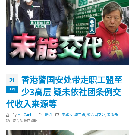
香港警国安处带走职工盟至
31
少3高层 疑未依社团条例交
3 月
代收入来源等
By
Ma Canbin
新聞
李卓人
,
职工盟
,
警方国安处
,
黄逎元
在
留言功能已關閉
〈香
港