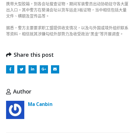
代
携带大型胶箱，到各会址搜查证物，期间军装警员出动协助驻守各大厦
收
出入口。其中警方在葵涌会址以货车运走3板证物，当中相信包括大量
入
文件、横额及宣传品等。
来
源
据悉，警方主要要求职工盟提供收支情况，以及与外国或境外组织联系
等〉
等资料，相信就其涉嫌勾结外部势力及收受政治“黑金”等开展调查。
中
Share this post
Author
Ma Canbin