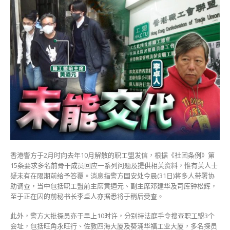
警
国
安
处
带
走
职
工
盟
至
少
3
高
层
疑
香港警方于2月时向去年10月解散的职工盟发信，根据《社团条例》第
未
15条要求多名前骨干成员回应一系列问题及提供相关资料，惟有关人士
依
疑未有在限期前给予答覆。消息指警方国安处今晨(31日)将多人带署协
社
助调查，当中包括职工盟前主席黄迺元、副主席邓建华及司库钟松辉，
团
至于正在囚的前秘书长李卓人亦据悉将于稍后受查。
条
例
此外，警方大批探员亦于早上10时许，分别持法庭手令搜查职工盟3个
交
会址，包括旺角永旺行、佐敦四海大厦及葵涌华福工业大厦，多名探员