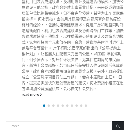
望利用组装合成建筑法，及利用设计及建造合约模式，加快公
屋建设。他又指，政府会继续丰富置业阶梯，未来落成的绿置
居细单位比例将会减少，但不会完全停建，希望为上车买家保
留选择。 何永贤指，会善用其建筑师及在建筑署兴建防疫设
施时的经验，，包括利用新建筑技术、促进厂房和地盘同时制
造建筑配件、利用组装合成建筑法及协调跨部门工作等，加快
兴建房屋速度。他指出，以往房署较少使用设计及建造合约模
式，认为可将两个元素放在同一合约，建造地基时同时进行上
盖及平台等设计。 对于行政长官李家超提出的「公屋提前上
楼计划」，让基层入住配套未完善的公屋，以压缩1年轮候时
间。何永贤表示，对居住环境欠佳、尤其住在劏房的市民而
言，越快上公屋越好，若市民日后获安排入住设施延后落成的
公屋，政府会考虑提供短期交通路线等支援。另外，政府提出
成立「公营房屋项目行动工作组」，会在本届政府上任100日
内，提交初步加快兴建公营房屋的建议，何永贤指小组正在想
方法增加公营房屋供应，会尽快向社会交代。
read more