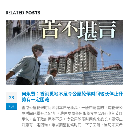
RELATED
POSTS
何永贤：香港觅地不足令公屋轮候时间较长停止升
23
势有一定困难
7 月
香港公屋轮候时间续创本世纪新高，一般申请者的平均轮候公
屋时间已攀升至6.1年。房屋局局长何永贤今早(23日)电台节目
承认，由于政府觅地不足，令公屋轮候时间愈来愈长，要停止
升势有一定困难，难以期望轮候时间一下子回落，当局未来希