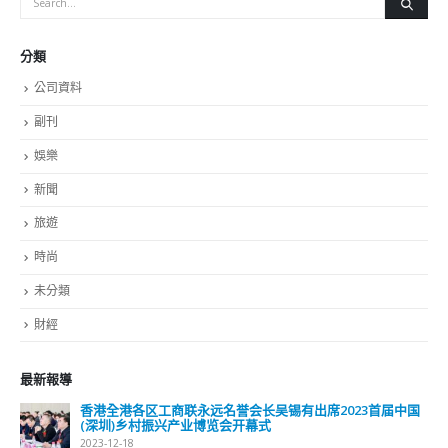
有学生陆续确诊，包括39名学生及14名教师，该校25班有16
班都出现确诊，中心认为病毒在学校蔓延，故全校要停课。医
院管理局总行政经理(病人安全及风险管理)何婉霞今日(14日)表
示，过去一天有10名确诊病人在公立医院离世，死者为8男2
女，年龄介乎72至99岁；死者中，4人未打齐3针。死者年龄
均较高，同时有多种慢性长期疾病，情况快速转差后离世。另
外，明爱医院内科及老人科康复病房有一名90岁女病人，于上
周五(9日)确诊，同房2名女病人同样确诊；另有13名病人被列
为密切接触者。现时3名确诊病人正接受隔离治疗，其中一人
情况严重，另外2人稳定。截至今日(14日)，共有2,834名确诊
病人留医治疗，当中311人为新增确诊病人，需要入住隔离设
施的病人中，471人在隔离病房，201人在二线隔离病房，550
人在北大屿山医院香港感染控制中心，213人在亚博，当中共
有193人是新增病人。昨日新增呈报9名危殆及9名严重病人，
现时合共有51名危殆及55名严重病人，当中13名危殆病人正
接受深切治疗。
read more