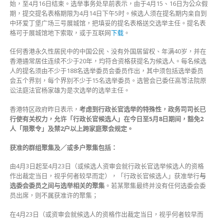
始，至4月16日结束。选举事务处早前表示，由于4月15、16日为公众假
期，提交提名表格期限为4月14日下午5时。候选人须在提名期内亲自到
中环爱丁堡广场三号展城馆，把填妥的提名表格送交选举主任。提名表
格可于展城馆地下索取，或于互联网
下载
。
任何香港永久性居民中的中国公民、没有外国居留权、年满40岁，并在
香港通常居住连续不少于20年，均符合资格获提名为候选人。每名候选
人的提名须由不少于188名选举委员会委员作出，其中须包括选举委员
会五个界别，每个界别不少于15名选举委员。选管会已委任高等法院原
讼法庭法官杨家雄为是次选举的选举主任。
香港特区政府昨日表示，
考虑到行政长官选举的特殊性，政务司司长已
行使有关权力，允许「行政长官候选人」在今日至5月8日期间，豁免2
人「限聚令」及禁2户以上跨家庭聚会规定。
获准的群组聚集及／或多户聚集包括：
由4月3日起至4月23日（或候选人资审会就行政长官选举候选人的资格
作出裁定当日，视乎何者较早而定），「行政长官候选人」获准举行
与
选委会委员之间与选举相关的聚集
。若某聚集最终并没有任何选委会委
员出席，则不属获准许的聚集；
在4月23日（或资审会就候选人的资格作出裁定当日，视乎何者较早而