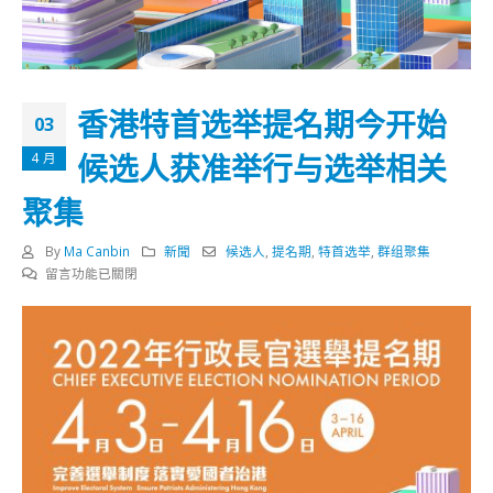
香港特首选举提名期今开始
03
候选人获准举行与选举相关
4 月
聚集
By
Ma Canbin
新聞
候选人
,
提名期
,
特首选举
,
群组聚集
在
留言功能已關閉
〈香
港
特
首
选
举
提
名
期
今