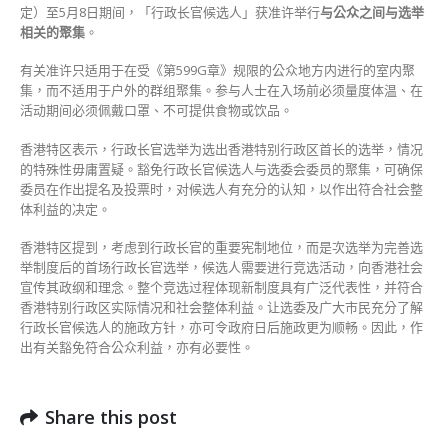
定）至5月8日期间，「行政长官候选人」获准许举行
与公众之间与选举
相关的聚集
。
有关准许只适用于在受《第599G章》规限的公众地方内进行的室内聚
集，而不适用于户外的群组聚集。参与人士在入场前必须量度体温、在
活动期间必须佩戴口罩、不可提供食物或饮品。
香港特区表示，行政长官选举为选出香港特别行政区首长的选举，情况
的特殊性毋庸置疑。豁免行政长官候选人与选委会委员的聚集，可确保
委员在作出提名及投票时，对候选人有充分的认知，以作出符合社会整
体利益的决定。
香港特区提到，考虑到行政长官的重要宪制地位，而是次选举为完善选
举制度后的首场行政长官选举，候选人需要进行竞选活动，向香港社会
宣传其政纲和理念。整个竞选过程体现新制度具有广泛代表性，并符合
香港特别行政区实际情况和社会整体利益。让选委及广大市民充分了解
行政长官候选人的施政方针，亦可令政府日后施政更为顺畅。因此，作
出有关豁免符合公众利益，亦有必要性。
Share this post