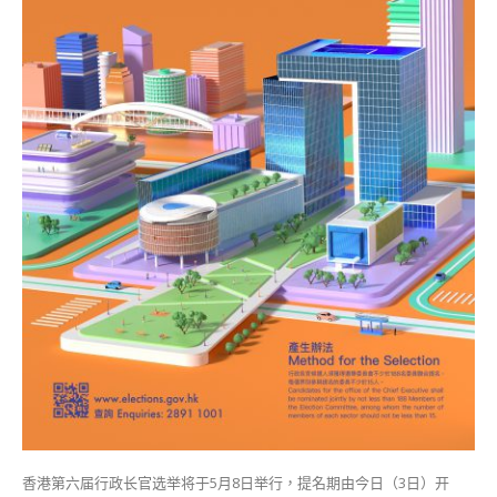
开
始
候
选
人
获
准
举
行
与
选
举
相
关
聚
集〉
中
香港第六届行政长官选举将于5月8日举行，提名期由今日（3日）开