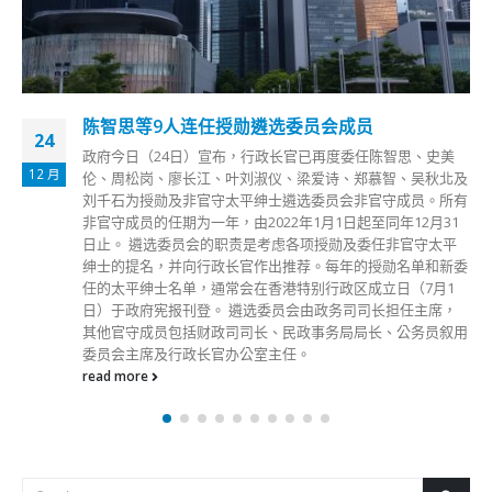
香港今新增7579确诊 包括161宗输入个案
14
https://www.fonfmedia.com/wp-
9 月
content/uploads/2022/09/6c61946d6accf2d70c34ea33214
e58b3.mp4 第5波新冠肺炎疫情毒链难断，卫生署卫生防护中
心传染病处主任张竹君公布，本港今日(14日)新增7579宗确
诊，包括161宗输入个案。昨日(13日)有8间院舍有新增个案，
共11名院友及2名员工确诊个案，有80名院友要检疫。有785
间学校呈报1,652宗个案，涉1414名学生及211名教职员，包括
310间小学、269间中学、15间特殊学校。过去7日有542间学
校呈报2宗或以上个案。有38间学校46个班级需要停面授课1
周，即当中有8间学校有多于一班要停课。香港仔工业学校早
前已有3班要停课，包括1A、2B、5C，今日2A班22名学生中
有4名学生确诊，及1C班20名学生中有4名学生确诊，该5班学
生均居于宿舍，两个宿舍共有20间房，当中15间房都有确诊，
无发现有大型活动，但学生会共用设施，例如洗手间，中心怀
疑当中有传播，故宿舍中的学生要撤离检疫。香港九龙塘基督
教中华宣道会郑荣之中学早前4D班已停课，中心其后发现再