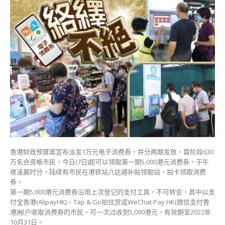
首
轮
5000
元
消
费
券
今
派
发
市
民
到
港
铁
香港财政预算案宣布派发1万元电子消费券，并分两期发放，首阶段630
站
万名合资格市民，今日(7日)起可以领取第一期5,000港元消费券，于午
拍
夜凌晨时分，陆续有市民在港铁站八达通补贴领取站，拍卡领取消费
卡
券。
领
第一期5,000港元消费券沿用上次登记的支付工具，不可转会，其中以支
款
付宝香港(AlipayHK)、Tap & Go拍住赏或WeChat Pay HK(微信支付香
赶
港)帐户收取消费券的市民，可一次过收到5,000港元，有效期至2022年
住
10月31日。