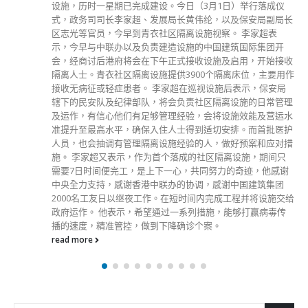
设施，历时一星期已完成建设。今日（3月1日）举行落成仪
式，政务司司长李家超、发展局长黄伟纶，以及保安局副局长
区志光等官员，今早到青衣社区隔离设施视察。 李家超表
示，今早与中联办以及负责建造设施的中国建筑国际集团开
会，经商讨后港府将会在下午正式接收设施及启用，开始接收
隔离人士。青衣社区隔离设施提供3900个隔离床位，主要用作
接收无病征或轻症患者。 李家超在巡视设施后表示，保安局
辖下的民安队及纪律部队，将会负责社区隔离设施的日常管理
及运作，有信心他们有足够管理经验，会将设施效能及营运水
准提升至最高水平，确保入住人士得到适切安排。而首批医护
人员，也会抽调有管理隔离设施经验的人，做好预案和应对措
施。 李家超又表示，作为首个落成的社区隔离设施，期间只
需要7日时间便完工，是上下一心，共同努力的奇迹，他感谢
中央全力支持，感谢香港中联办的协调，感谢中国建筑集团
2000名工友日以继夜工作。在短时间内完成工程并将设施交给
政府运作。 他表示，希望通过一系列措施，能够打赢病毒传
播的速度，精准管控，做到下降确诊个案。
read more