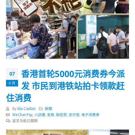
香港首轮5000元消费券今派
07
发 市民到港铁站拍卡领款赶
4 月
住消费
By
Ma Canbin
新聞
WeChat Pay
,
八达通
,
发放
,
拍住赏
,
支付宝
,
电子消费券
在
留言功能已關閉
〈香
港