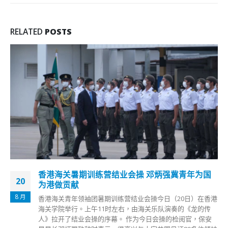
RELATED
POSTS
香港千部的士圣诞节早上挂国旗巡游祝贺新选制新
25
立会新未来
12 月
完善选举制度后的首场立法会选举已尘埃落定，顺利产生新一
届立法会的90个议席。的士司机从业员总会表示，将在今日
(25日)圣诞节 早上，组织1000部的士、100个义工，在的士车