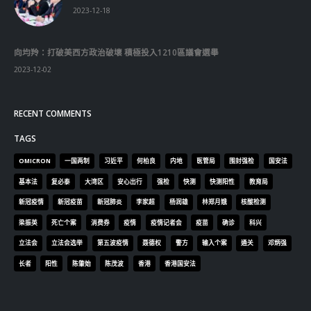
立法会
立法会选举
第五波疫情
聂德权
警方
输入个案
通关
邓炳强
长者
阳性
陈肇始
陈茂波
香港
香港国安法
© Copyright 2019. All Rights Reserved.