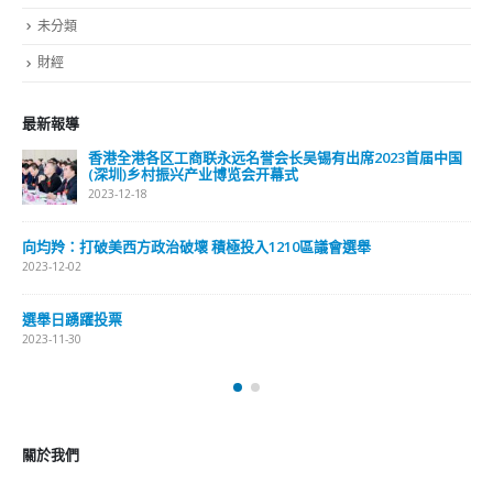
關於我們
關於這個網站
這裡是個適合自我介紹、推薦相關網站或在內容中納入工作經歷/工作人
員名單的地方。
Get In Touch
ABOUT US
Lorem ipsum dolor sit amet, consectetur adipiscing elit. Donec eu
pulvinar magna semper scelerisque.
Praesent venenatis turpis vitae purus semper, eget sagittis velit
venenatis ptent taciti sociosqu ad litora…