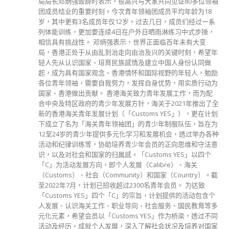
上挂上国旗，贴上「立会开启新篇章香港明天会更好」宣传海
报，在香港、九龙和新界各区巡游行驶，祝贺新选制、新立
会、新未来。 的士司机从业员总会指，其中主车队行程方
面，活动将于明早8时30分开始，于青衣9号货柜码头举行誓师
大会，并插上国旗、摆放宣传标语及播放爱国歌曲。 总会续
说，至早上9时主车队起步，将途径青衣桥路、葵涌道、荔枝
角道天桥、加士居道天挢、红磡海底隧道、告士打道、东区走
廊、东区海底隧道、观塘绕道，最后于启德协调道结束行程。
read more
分類
公司資料
副刊
娛樂