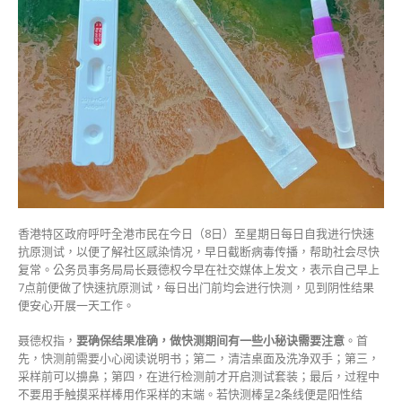
德
权
分
享
5
秘
诀
确
保
结
果
准
确〉
香港特区政府呼吁全港市民在今日（8日）至星期日每日自我进行快速
中
抗原测试，以便了解社区感染情况，早日截断病毒传播，帮助社会尽快
复常。公务员事务局局长聂德权今早在社交媒体上发文，表示自己早上
7点前便做了快速抗原测试，每日出门前均会进行快测，见到阴性结果
便安心开展一天工作。
聂德权指，
要确保结果准确，做快测期间有一些小秘诀需要注意
。首
先，快测前需要小心阅读说明书；第二，清洁桌面及洗净双手；第三，
采样前可以擤鼻；第四，在进行检测前才开启测试套装；最后，过程中
不要用手触摸采样棒用作采样的末端。若快测棒呈2条线便是阳性结