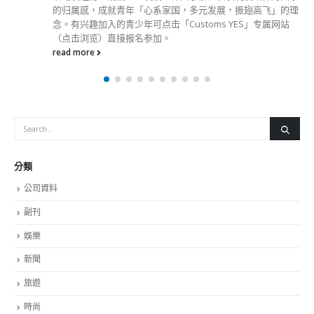
新聞
旅遊
時尚
未分類
財經
最新報導
選舉日踴躍投票 文: 朱家健
2023-11-30
抹黑候選人涉選舉舞弊 文: 朱家健
2023-11-30
香港公院探访明起无须预约一图睇清最新安排
2023-01-31