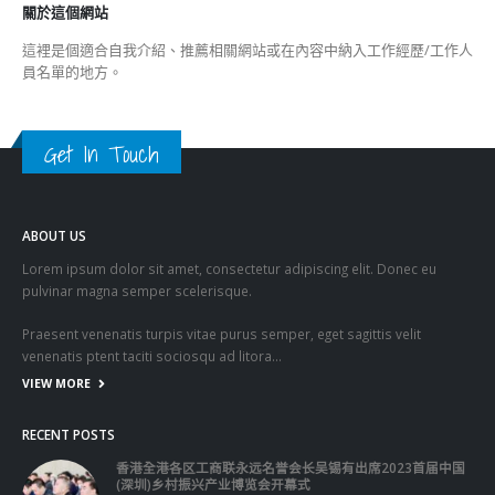
VIEW MORE
RECENT POSTS
香港全港各区工商联永远名誉会长吴锡有出席2023首届中国
(深圳)乡村振兴产业博览会开幕式
2023-12-18
向均羚：打破美西方政治破壞 積極投入1210區議會選舉
2023-12-02
RECENT COMMENTS
TAGS
OMICRON
一国两制
习近平
何柏良
内地
医管局
围封强检
国安法
基本法
复必泰
大湾区
安心出行
强检
快测
快测阳性
教育局
新冠疫情
新冠疫苗
新冠肺炎
李家超
杨润雄
林郑月娥
核酸检测
梁振英
死亡个案
消费券
疫情
疫情记者会
疫苗
确诊
科兴