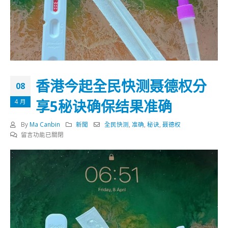
香港今起全民快测聂德权分
08
享5秘诀确保结果准确
4 月
By
Ma Canbin
新聞
全民快测
,
准确
,
秘诀
,
聂德权
在
留言功能已關閉
〈香
港
今
起
全
民
快
测
聂