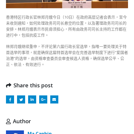
无
碍
香港特区行政长官林郑月娥今日（10日）在政府高层记者会表示，至今
抗
未收到通知，如何处理政务司司长悬空的位置，以及署理政务司司长的
疫
安排。林郑月娥表示市民毋须担心，所有由政务司司长主持的工作都在
工
进行中，包括抗疫工作。
作〉
中
林郑月娥继续重申，不评论第六届行政长官选举，指唯一要处理关于特
首选举的事项，就是确保这届特首选举会在完善选举制度下进行“爱国者
治港”的选举，由资格审查委员会审查候选人资格，确保选举公平、公
正、依法、有效进行。
Share this post
Author
Ma Canbin