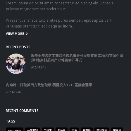
Lorem ipsum dolor sit amet, consectetur adipiscing elit. Donec eu
pulvinar magna semper scelerisque.
Praesent venenatis turpis vitae purus semper, eget sagittis velit
venenatis ptent taciti sociosqu ad litora…
VIEW MORE
RECENT POSTS
香港全港各区工商联永远名誉会长吴锡有出席2023首届中国
(深圳)乡村振兴产业博览会开幕式
2023-12-18
向均羚：打破美西方政治破壞 積極投入1210區議會選舉
2023-12-02
RECENT COMMENTS
TAGS
OMICRON
一国两制
习近平
何柏良
内地
医管局
围封强检
国安法