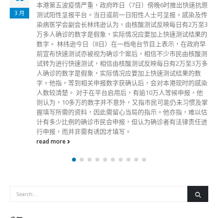
本港第五波疫情严重，政府昨日（7日）傍晚6时推出快速抗原
3 月
测试阳性呈报平台。当日或前一日阳性人士可呈报。感染及传
染病医学会副会长林纬逊认为，由核酸测试反映每日有2万至3
万多人确诊的数字是假象，实际情况应要加上快速测试结果的
数字。 林纬逊今日（8日）在一档电台节目上表示，在政府早
前宣布快速测试亦被视为确诊个案后，相信不少巿民由核酸测
试转为进行快速测试，相信由核酸测试反映每日有2万至3万多
人确诊的数字是假象，实际情况应要加上快速测试结果的数
字。他指，等到相关申报数字获确认后，会对本港现时的感染
人数较清楚。 对于在平台启用后，有逾10万人等候申报，他
则认为，10多万的数字并不意外，又指巿民可能仍未习惯及掌
握填写所需的资料，因此需留心当局的指示。他亦指，难以估
计有多少比例的确诊巿民会申报，但认为确诊者有法律责任进
行申报，而并非需有诱因才填写。
read more