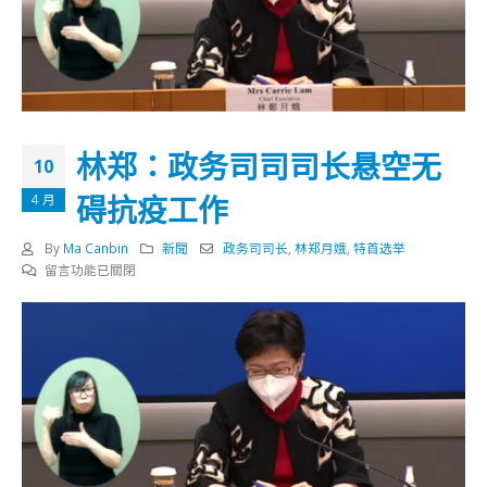
林郑：政务司司司长悬空无
10
碍抗疫工作
4 月
By
Ma Canbin
新聞
政务司司长
,
林郑月娥
,
特首选举
在
留言功能已關閉
〈林
郑：
政
务
司
司
司
长
悬
空