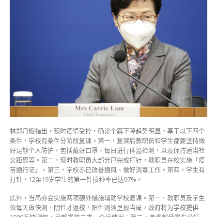
须
做
快
速
测
试〉
中
林郑月娥指出，现时疫情受控，确诊个案下降趋势明显，基于以下四个
条件，学校有条件分阶段复课。第一，复课后教职员和学生都要坚持做
好足够个人防护，包括戴好口罩、每日进行体温检测，以及保持适当社
交距离等。第二，现时教职员大部分已完成打针，教职员在校实施「疫
苗通行证」。第三，学校亦已改善通风、做好消毒工作。第四，学生有
打针，12至19岁学生的第一针接种率已达97%。
此外，当局亦会实施两项额外措施辅助学校复课。第一，教职员及学生
须每天做快测，阴性才返校，阳性则须呈报当局，政府将为学校提供