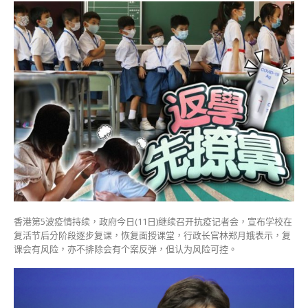
港
政
府
宣
布
复
活
节
后
分
阶
段
复
课
教
职
香港第5波疫情持续，政府今日(11日)继续召开抗疫记者会，宣布学校在
员
复活节后分阶段逐步复课，恢复面授课堂，行政长官林郑月娥表示，复
和
课会有风险，亦不排除会有个案反弹，但认为风险可控。
学
生
每
日