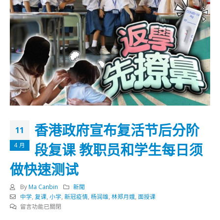
香港政府宣布复活节后分阶
11
段复课 教职员和学生每日须
4 月
做快速测试
By
Ma Canbin
新聞
中学
,
复课
,
小学
,
新冠疫情
,
杨润雄
,
林郑月娥
,
面授课
在
留言功能已關閉
〈香