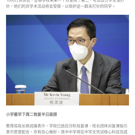
1000万快测包，足够学校未来一个月使用；第二，考虑部分学生没打
针，他们的非学术活动将会受限，以保护这一群未打针的同学。
小学最早下周二恢复半日面授
教育局局长杨润雄表示，学校已适应分阶段复课，校长团体对复课指引
表示愿意配合，亦有信心做好。其中中学将在中学文凭试核心科目完成