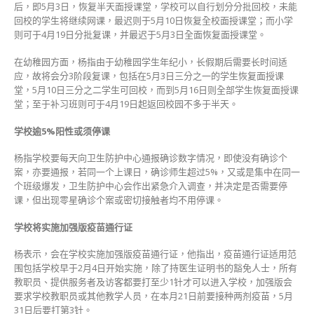
后，即5月3日，恢复半天面授课堂，学校可以自行划分分批回校，未能
回校的学生将继续网课，最迟则于5月10日恢复全校面授课堂；而小学
则可于4月19日分批复课，并最迟于5月3日全面恢复面授课堂。
在幼稚园方面，杨指由于幼稚园学生年纪小，长假期后需要长时间适
应，故将会分3阶段复课，包括在5月3日三分之一的学生恢复面授课
堂，5月10日三分之二学生可回校，而到5月16日则全部学生恢复面授课
堂；至于补习班则可于4月19日起返回校园不多于半天。
学校逾5%阳性或须停课
杨指学校要每天向卫生防护中心通报确诊数字情况，即使没有确诊个
案，亦要通报，若同一个上课日，确诊师生超过5%，又或是集中在同一
个班级爆发，卫生防护中心会作出紧急介入调查，并决定是否需要停
课，但出现零星确诊个案或密切接触者均不用停课。
学校将实施加强版疫苗通行证
杨表示，会在学校实施加强版疫苗通行证，他指出，疫苗通行证适用范
围包括学校早于2月4日开始实施，除了持医生证明书的豁免人士，所有
教职员、提供服务者及访客都要打至少1针才可以进入学校，加强版会
要求学校教职员或其他教学人员，在本月21日前要接种两剂疫苗，5月
31日后要打第3针。