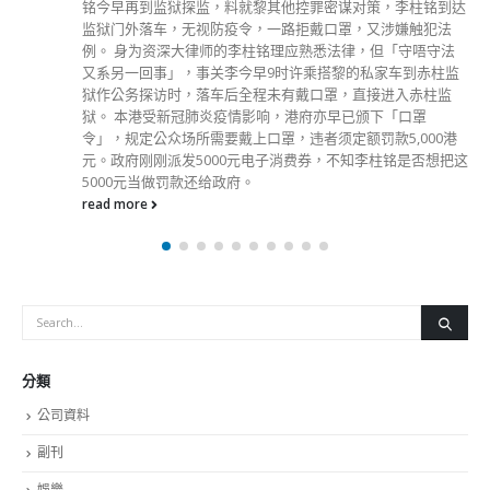
娥今日表示，本港新闻自由受到基本法充分保障，自称第四权
的传媒不能凌驾法律，以新闻自由作为违法保护罩。 林郑月
娥称，警方国安处昨日采取拘捕行动，她一如既往不评论执法
机构行动，而且据说案件很快便上庭，更不应随便谈论，但强
调有关行动不是针对反对派媒体，纯属执法行动，与新闻工作
无关。 她指出，香港是法治社会，法治是香港成功根基和命
脉，有法必依，违法必究。当局执法不会因个人、企业或机构
身份不同而有不同，亦不会针对某一个立场媒体，只要做了违
法行为便必须采取行动，执法机会经长时间搜证调查，法庭会
按证据作出裁决。 她又批评一些外国政府、官员和机构不了
解香港法律和证据，便妄下定论要求释放被捕人士，这些属践
踏法治行为。林郑月娥说，基本法已充分保障香港人的人权和
自由，过去法庭多次裁决，以及终审法院法官表明，自由不是
绝对，为了他人权益要受法律制约，无人凌驾法律。她又反问
自称第四权的传媒难道不会做错、不会犯法吗？西方一些政府
官员不分是非黑白，妄说冲击言论自由、压制民主，属偏离事
实。她重申香港的新闻自由和民主进程是受基本法条文明确保
障。 对于有人抹黑称过去一年多有「寒蝉效应」，令人不敢
发声、不敢批评，林郑月娥回应指，完全没有这种感觉，每天
打开报章仍然有很多对她或对政府的批评。她指出，新闻界作
为香港的一分子，看到有些政策和官员做得不好，可以提出意
见，但和煽动有明显的分别。 林郑月娥强调，希望香港的新
闻界继续秉持作为新闻工作者的责任，客观报道，监察行政、