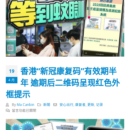
香港“新冠康复码”有效期半
19
年 逾期后二维码呈现红色外
4 月
框提示
By
Ma Canbin
新聞
安心出行
,
康复者
,
更新
,
记录
在
留言功能已關閉
〈香
港
“新