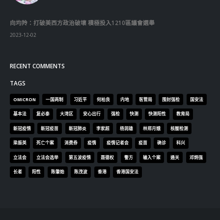
2023-12-02
RECENT COMMENTS
TAGS
OMICRON
一国两制
习近平
何柏良
内地
医管局
围封强检
国安法
基本法
复必泰
大湾区
安心出行
强检
快测
快测阳性
教育局
新冠疫情
新冠疫苗
新冠肺炎
李家超
杨润雄
林郑月娥
核酸检测
梁振英
死亡个案
消费券
疫情
疫情记者会
疫苗
确诊
科兴
立法会
立法会选举
第五波疫情
聂德权
警方
输入个案
通关
邓炳强
长者
阳性
陈肇始
陈茂波
香港
香港国安法