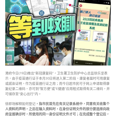
冠
康
复
码”
有
效
期
半
年
逾
期
后
二
维
港府今日(19日)推出“新冠康复码”，卫生署卫生防护中心总监徐乐坚表
码
示，由于疫苗通行证于本月30日将进入第二阶段，康复者届时可用康复
呈
或感染证明，作为疫苗通行证之用；而今日起市民可于网上申请取得康
现
复纪录二维码，亦可到“智方便”或“E健通”应用程式取得有关二维码，并
红
可储存至“安心出行”内。
色
外
徐即场解释如何登记
，指市民首先在有关记录系统中，同意有关收集个
框
人资料的声明，之后在输入资料时，在身份证明文件的部分要选择向政
提
府呈报确诊时，所使用的同一身份证明文件才可；在完成整个登记后，