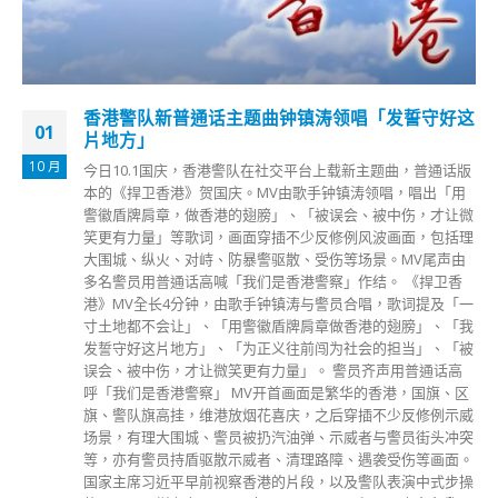
秀茂坪村秀贤楼围封强检涉污水阳性
28
本港第五波疫情持续严峻，今日（28日）新增34466宗确诊个
2 月
案，再创疫情以来新高。政府自今日下午6时起，围封观塘秀
茂坪村秀贤楼进行强制检测，受限区域内的人士须留在其处所
并接受强制检测。政府目标是在明日（3月1日）上午约10时完
成围封强检行动。 政府发言人表示，由于上述大厦排放的污
水样本对新冠病毒检测呈阳性，怀疑在大厦内有隐形患者，经
评估后相关区域感染风险有机会较高，政府决定就相关区域作
出限制与检测宣告。政府已经于「受限区域」内设立临时采样
站，并要求受检人士于今晚11时前接受检测。 受检人士会获
安排到采样站接受核酸测试，由专人以咽喉和鼻腔合并拭子采
样。在所有人士有检测结果前，受检人士必须留在处所内，以
减少交叉感染的风险。政府会为行动有特别困难的人士安排上
门采样。 民政事务总署设立热线电话2835 1473，由今日下午
2时30分起运作，供受检测宣告限制下的市民查询及求助。社
会福利署亦会为受影响的居民提供协助。
read more