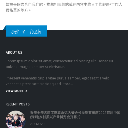
Get In Touch
ABOUT US
Lorem ipsum dolor sit amet, consectetur adipiscing elit. Donec eu
pulvinar magna semper scelerisque.
Praesent venenatis turpis vitae purus semper, eget sagittis velit
venenatis ptent taciti sociosqu ad litora…
VIEW MORE
RECENT POSTS
香港全港各区工商联永远名誉会长吴锡有出席2023首届中国
(深圳)乡村振兴产业博览会开幕式
2023-12-18
向均羚：打破美西方政治破壞 積極投入1210區議會選舉