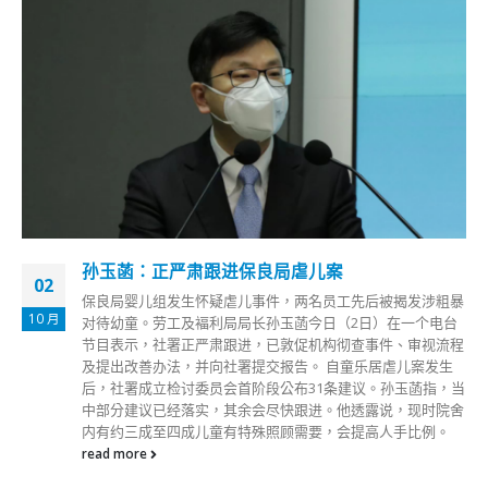
孙玉菡：正严肃跟进保良局虐儿案
02
保良局婴儿组发生怀疑虐儿事件，两名员工先后被揭发涉粗暴
10 月
对待幼童。劳工及褔利局局长孙玉菡今日（2日）在一个电台
节目表示，社署正严肃跟进，已敦促机构彻查事件、审视流程
及提出改善办法，并向社署提交报告。 自童乐居虐儿案发生
后，社署成立检讨委员会首阶段公布31条建议。孙玉菡指，当
中部分建议已经落实，其余会尽快跟进。他透露说，现时院舍
内有约三成至四成儿童有特殊照顾需要，会提高人手比例。
read more