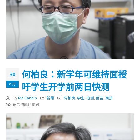
何柏良：新学年可维持面授
30
吁学生开学前两日快测
8 月
By
Ma Canbin
新聞
何柏良
,
学生
,
检测
,
疫苗
,
面授
在
留言功能已關閉
〈何
柏
良：
新
学