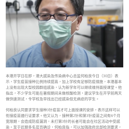
年
可
维
持
面
授
吁
学
生
开
学
前
两
本港开学日在即，港大感染及传染病中心总监何柏良今日（30日）表
日
示，学生疫苗接种比例持续提高，加上学校有足够防疫措施，本港基本
快
上没有出现大型校园群组感染，认为新学年可以继续维持面授课堂。他
测〉
指出，不少学生可能在暑假期间未做核酸检测，建议学生在开学前两天
中
做快速测试，令学校及早找出已经感染但无病症的学生。
何柏良认同要求学生接种3针疫苗才可上面授课的安排，表示这样可以
衔接疫苗通行证要求。他又认为，接种第2针和第3针疫苗之间有6个月
宽限期，会造成防疫漏洞，未打第3针的长者可能会在社区活动中受感
染。至于近期多名官员确诊，何柏良指，可以加强政府总部检测要求，