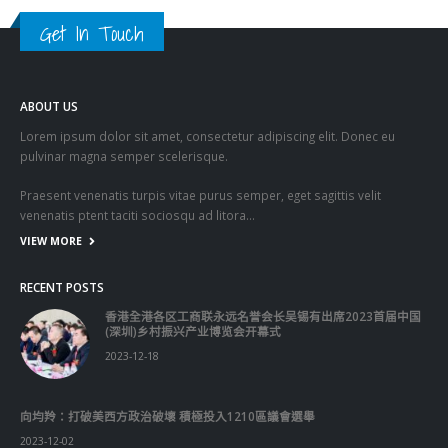
Get In Touch
ABOUT US
Lorem ipsum dolor sit amet, consectetur adipiscing elit. Donec eu
pulvinar magna semper scelerisque.
Praesent venenatis turpis vitae purus semper, eget sagittis velit
venenatis ptent taciti sociosqu ad litora…
VIEW MORE
RECENT POSTS
香港全港各区工商联永远名誉会长吴锡有出席2023首届中国
(深圳)乡村振兴产业博览会开幕式
2023-12-18
向均羚：打破美西方政治破壞 積極投入1210區議會選舉
2023-12-02