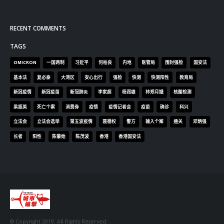
RECENT COMMENTS
TAGS
OMICRON
一国两制
习近平
何柏良
内地
医管局
围封强检
国安法
基本法
复必泰
大湾区
安心出行
强检
快测
快测阳性
教育局
新冠疫情
新冠疫苗
新冠肺炎
李家超
杨润雄
林郑月娥
核酸检测
梁振英
死亡个案
消费券
疫情
疫情记者会
疫苗
确诊
科兴
立法会
立法会选举
第五波疫情
聂德权
警方
输入个案
通关
邓炳强
长者
阳性
陈肇始
陈茂波
香港
香港国安法
© Copyright 2019. All Rights Reserved.