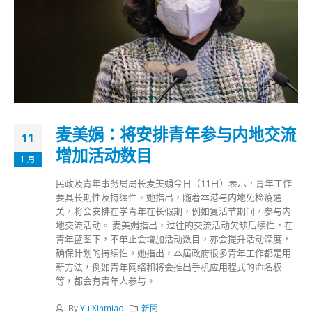
麦美娟：将安排青年参与内地交流
11
增加活动数目
1 月
民政及青年事务局局长麦美娟今日（11日）表示，青年工作
要具长期性及持续性。她指出，随着本港与内地免检疫通
关，将会安排在学青年在长假期，例如复活节期间，参与内
地交流活动。 麦美娟指出，过往的交流活动欠缺后续性，在
青年蓝图下，不单止会增加活动数目，亦会提升活动深度，
确保计划的持续性。她指出，本届政府很多青年工作都是用
新方法，例如青年网络和将会推出手机应用程式的命名权
等，都会有青年人参与。
By
Yu Xinmiao
新聞