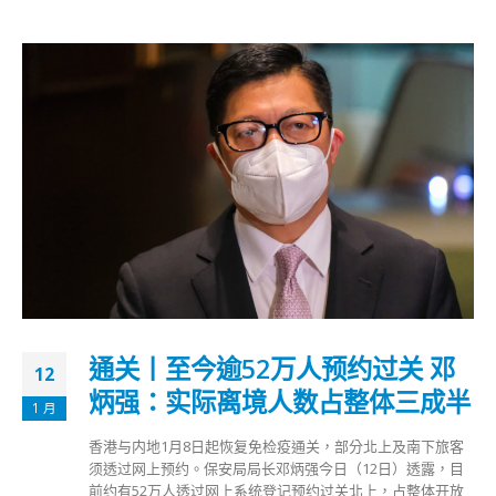
通关丨至今逾52万人预约过关 邓
12
炳强：实际离境人数占整体三成半
1 月
香港与内地1月8日起恢复免检疫通关，部分北上及南下旅客
须透过网上预约。保安局局长邓炳强今日（12日）透露，目
前约有52万人透过网上系统登记预约过关北上，占整体开放