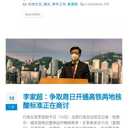
内地交流
,
通关
,
青年工作
,
麦美娟
Comments Off
READ MORE...
李家超：争取周日开通高铁两地核
10
酸标准正在商讨
1 月
行政长官李家超今日（10日）出席行政会议前见记者，他表
示，通关首两日整体运作畅顺有序，正争取本月15日（星期