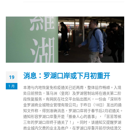
消息：罗湖口岸或下月初重开
19
1 月
本港与内地恢复免检疫通关已近两周，整体运作畅顺。入境
处日前预告，落马洲（皇岗）及罗湖管制站将在通关第二阶
段恢复服务。有网民在社交平台贴出图片，一份由「深圳市
金罗湖商业城物业管理有限公司」于昨日（18日）发出的通
知文件称，得到准确消息，罗湖口岸将于春节后2月初通关。
通知形容罗湖口岸重开是「振奋人心的喜事」，「苦苦等候
三年的罗湖口岸终于通关了！」。同时，该通知又提醒罗湖
商业城内欠费的业主及商户，在罗湖口岸重开前尽快结清欠