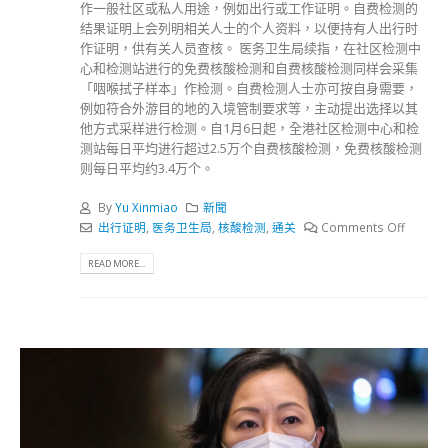
作一般社区或私人用途，例如出行或工作证明。自费检测的
结果证明上会列明相关人士的个人资料，以便持有人出行时
作证明，供有关人员查核。 医务卫生局续指，在社区检测中
心和检测站进行的免费核酸检测和自费核酸检测同样会采集
「咽喉拭子样本」作检测。自费检测人士亦可按自身需要，
例如符合外游目的地的入境管制要求等，主动提出选择以其
他方式采样进行检测。自1月6日起，全港社区检测中心和检
测站每日平均进行超过2.5万个自费核酸检测，免费核酸检测
则每日平均约3.4万个。
By
Yu Xinmiao
新聞
出行证明
,
医务卫生局
,
核酸检测
,
通关
Comments Off
READ MORE...