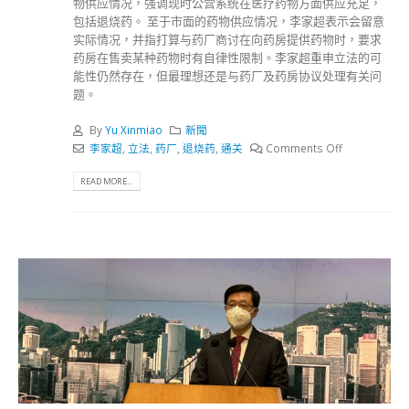
物供应情况，强调现时公营系统在医疗药物方面供应充足，
包括退烧药。 至于市面的药物供应情况，李家超表示会留意
实际情况，并指打算与药厂商讨在向药房提供药物时，要求
药房在售卖某种药物时有自律性限制。李家超重申立法的可
能性仍然存在，但最理想还是与药厂及药房协议处理有关问
题。
By
Yu Xinmiao
新聞
李家超
,
立法
,
药厂
,
退烧药
,
通关
Comments Off
READ MORE...