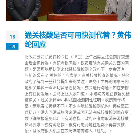
通关核酸是否可用快测代替？黄伟
18
纶回应
1 月
财政司副司长黄伟纶今日（18日）上午出席立法会前厅交流
会后会见传媒，有记者提问指，议员反映有关通关方面的问
题，是否可以用快测来代替核酸检测？政府下一步会否有一
些新的公布？ 黄伟纶回应表示，有关核酸检查的情况，特区
政府了解到一些社会提出来的关注，医务卫生局的同事与内
地相关单位一直密切留意着情况，亦会进行沟通。如在安排
上有任何发展，会马上让大家知道。 本港与内地已恢复免检
疫通关，过关需持48小时核酸检测阴性证明。农历新年将
至，两地春节假期不同，不少内地核酸检测机构年假放至正
月初八，港人回港或旅客来港或因无法完成核酸检测而存变
数（详细报道见此）。有消息指，政府正考虑取消来港核酸
检测要求。亦有消息指，很有可能两地往返都不再需要核
酸，且政府很大机会在农历年前向港人「送礼」。