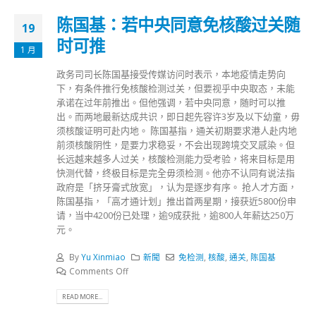
陈国基：若中央同意免核酸过关随
19
时可推
1 月
政务司司长陈国基接受传媒访问时表示，本地疫情走势向
下，有条件推行免核酸检测过关，但要视乎中央取态，未能
承诺在过年前推出。但他强调，若中央同意，随时可以推
出。而两地最新达成共识，即日起先容许3岁及以下幼童，毋
须核酸证明可赴内地。 陈国基指，通关初期要求港人赴内地
前须核酸阴性，是要力求稳妥，不会出现跨境交叉感染。但
长远越来越多人过关，核酸检测能力受考验，将来目标是用
快测代替，终极目标是完全毋须检测。他亦不认同有说法指
政府是「挤牙膏式放宽」，认为是逐步有序。 抢人才方面，
陈国基指，「高才通计划」推出首两星期，接获近5800份申
请，当中4200份已处理，逾9成获批，逾800人年薪达250万
元。
By
Yu Xinmiao
新聞
免检测
,
核酸
,
通关
,
陈国基
Comments Off
READ MORE...