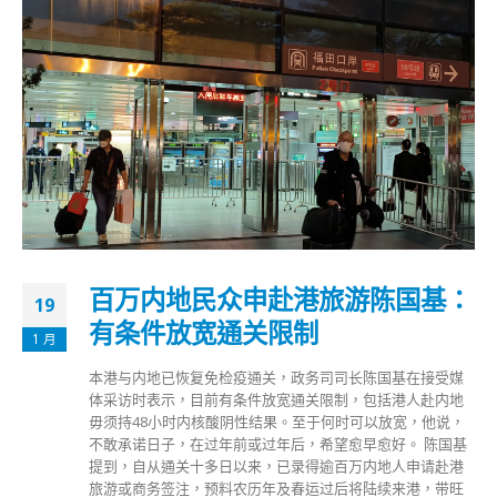
百万内地民众申赴港旅游陈国基：
19
有条件放宽通关限制
1 月
本港与内地已恢复免检疫通关，政务司司长陈国基在接受媒
体采访时表示，目前有条件放宽通关限制，包括港人赴内地
毋须持48小时内核酸阴性结果。至于何时可以放宽，他说，
不敢承诺日子，在过年前或过年后，希望愈早愈好。 陈国基
提到，自从通关十多日以来，已录得逾百万内地人申请赴港
旅游或商务签注，预料农历年及春运过后将陆续来港，带旺