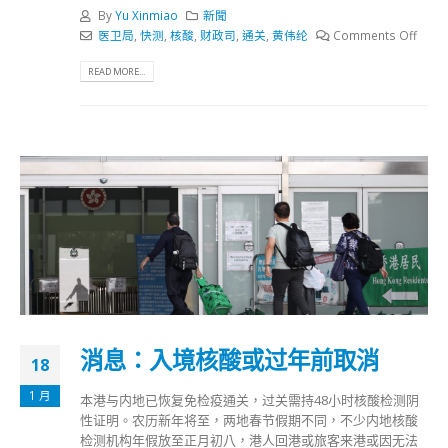
By
Yu Xinmiao
新聞
医卫局
,
快测
,
核酸
,
财政司
,
通关
,
黄伟纶
Comments Off
READ MORE...
消息：入境核酸或过年前取消
18
1 月
本港与内地已恢复免检疫通关，过关需持48小时核酸检测阴
性证明。农历新年将至，两地春节假期不同，不少内地核酸
检测机构年假放至正月初八，港人回港或旅客来港或因无法