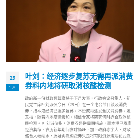
叶刘：经济逐步复苏无需再派消费
29
券料内地将研取消核酸检测
1 月
政府新一份财政预算案将于下月发表，行政会议召集人、新
民党主席叶刘淑仪今日（29日）在一个电台节目谈及消费
券，指本港经济已逐步复苏，不赞成再派发全民消费券。她
又指，随着内地疫情缓和，相信专家将研究何时适合取消核
酸检测。 叶刘淑仪指，消费券是逆周期措施，而本港已脱离
经济萎缩，农历新年期间食肆畅旺，加上政府赤字大、财政
储备大幅缩水，质疑再派消费券只是将有限资源烧烟花式派