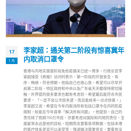
李家超：通关第二阶段有惊喜冀年
17
内取消口罩令
1 月
香港与内地实施首阶段免检疫通关已经一周多，行政长官李
家超接受《商报》访问时表示，第一阶段的开放安全、有
序、畅顺，符合预期。他指自己也很心急，希望可以尽早开
启第二阶段，特区政府和中央以及广东省天天都保持密切接
触，外界提的很多要求也都有考虑到，希望最后能符合市民
要求， 「一定不会让市民失望，而且能给多一点点惊喜。」
李家超又说，希望在今年内取消所有包括口罩令在内的防疫
限制，盼能在今年首季「解决所有问题」。他提到，自己的
责任除了照顾700万市民，亦要考虑对国际和内地的责任，全
面复常永远是他的目标，短期而言要看各项数据，包括本港
的医疗体系是否可以承受等，强调做决策要务实，要看有没