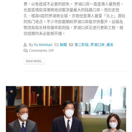
费，以免造成不必要的损失。 罗湖口岸一直是港人最熟悉，
也是疫情前深港两地间客流量最大的陆路口岸。而历史悠
久、楼高6层的罗湖商业城，亦曾经是港人最爱「北上」游玩
的热门地点。不少市民都期盼罗湖口岸能尽快重开，运输及
物流局局长林世雄早前则指，罗湖口岸正进行更新工程，相
信短期内未必能够开通。
By
Yu Xinmiao
新聞
第二阶段
,
罗湖口岸
,
通关
Comments Off
READ MORE...