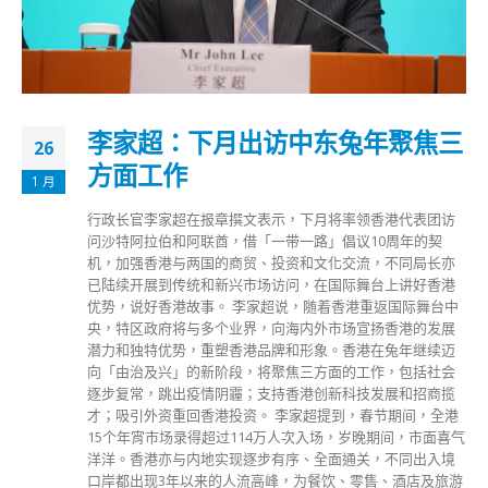
李家超：下月出访中东兔年聚焦三
26
方面工作
1 月
行政长官李家超在报章撰文表示，下月将率领香港代表团访
问沙特阿拉伯和阿联酋，借「一带一路」倡议10周年的契
机，加强香港与两国的商贸、投资和文化交流，不同局长亦
已陆续开展到传统和新兴市场访问，在国际舞台上讲好香港
优势，说好香港故事。 李家超说，随着香港重返国际舞台中
央，特区政府将与多个业界，向海内外市场宣扬香港的发展
潜力和独特优势，重塑香港品牌和形象。香港在兔年继续迈
向「由治及兴」的新阶段，将聚焦三方面的工作，包括社会
逐步复常，跳出疫情阴霾；支持香港创新科技发展和招商揽
才；吸引外资重回香港投资。 李家超提到，春节期间，全港
15个年宵市场录得超过114万人次入场，岁晚期间，市面喜气
洋洋。香港亦与内地实现逐步有序、全面通关，不同出入境
口岸都出现3年以来的人流高峰，为餐饮、零售、酒店及旅游