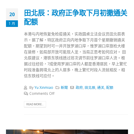
田北辰：政府正争取下月初撤通关
20
配额
1 月
本港与内地恢复免检疫通关，实政圆桌立法会议员田北辰表
示，据了解，特区政府正向内地争取下月首个星期撤销通关
配额，期望到时可一并开放罗湖口岸，惟罗湖口岸旅检大楼
在装修，如局部开放可能现人龙，当局正思考如何应对。 田
北辰建议，港铁东铁线透过班次调节前往罗湖口岸人流。根
据过往经验，7成使用罗湖口岸的人都是香港居民，早上繁忙
时段准备跨境北上的人居多，晚上繁忙时段人流就相反，相
信东铁线可应付。
By
Yu Xinmiao
新聞
政府
,
田北辰
,
通关
,
配额
Comments Off
READ MORE...