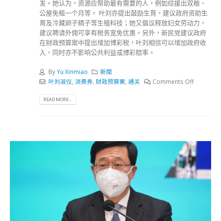
发。她认为，资源应帮助最有需要的人，例如综援出双粮、
公屋免租一个月等。 叶刘亦提出鼓励生育，建议政府资助生
育及冷藏卵子精子等生殖科技；她又倡议释放妇女劳动力，
建议聘请外佣可享有税务宽免优惠。另外，新民党建议政府
在财政预算案中提出增加博彩税，叶刘相信可以增加政府收
入，同时亦不影响公共利益或博彩赔率。
By
Yu Xinmiao
新聞
叶刘淑仪
,
消费券
,
财政预算案
,
通关
Comments Off
READ MORE...