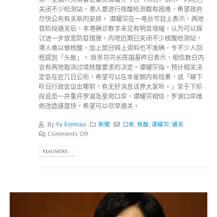
关闭不少检测站，港人要进行核酸检测都有困难，希望政府
尽快公布有关新的安排。 谭耀宗在一电台节目上表示，两地
首阶段通关后，本港确诊数字未见有明显增幅，认为可以探
讨进一步放宽防疫措施。内地近期已关闭不少核酸检测站，
港人难以做核酸，加上部分网上资料也不准确，令不少人回
程感到「头胀」。 政务司司长陈国基昨日表示，相信数日内
会有两地取消过境核酸要求的决定。谭耀宗指，预计相关决
定会在近几日公布，希望可以在本星期内有结果，说「睇下
听日行政会议出嚟前，有无好消息话畀大家听。」至于下阶
段会否一并重开罗湖及皇岗口岸，谭耀宗相信，罗湖口岸维
修改造速度快，希望可以尽早通关。
By
Yu Xinmiao
新聞
口岸
,
核酸
,
谭耀宗
,
通关
Comments Off
READ MORE...