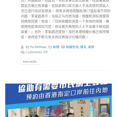
日）开通高铁。他提到，与有关单位密切联系，在部署高铁
营运方面已有准备，包括高铁口岸方面人手及高铁的营运人
员已进行培训及预演。 而有关两地核酸检测CT值标准不同的
问题，李家超表示，当局正与内地沟通，核酸检测标准需得
到两地同意。他说：「目前核酸检测是一个有效的保障，确
保两地疫情风险可控，保证离开两地的人士不会属于新冠感
染者。」另外，李家超还提到，现时本港核酸价格已有所降
低，政府会不断与有关供应商探讨价格问题。
By
Yu Xinmiao
新聞
核酸检测
,
通关
,
高铁
Comments Off
READ MORE...