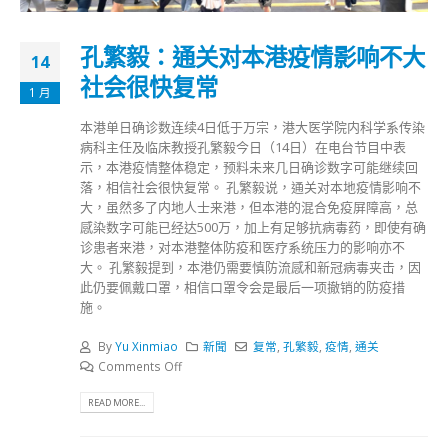
孔繁毅：通关对本港疫情影响不大
14
社会很快复常
1 月
本港单日确诊数连续4日低于万宗，港大医学院内科学系传染
病科主任及临床教授孔繁毅今日（14日）在电台节目中表
示，本港疫情整体稳定，预料未来几日确诊数字可能继续回
落，相信社会很快复常。 孔繁毅说，通关对本地疫情影响不
大，虽然多了内地人士来港，但本港的混合免疫屏障高，总
感染数字可能已经达500万，加上有足够抗病毒药，即使有确
诊患者来港，对本港整体防疫和医疗系统压力的影响亦不
大。 孔繁毅提到，本港仍需要慎防流感和新冠病毒夹击，因
此仍要佩戴口罩，相信口罩令会是最后一项撤销的防疫措
施。
By
Yu Xinmiao
新聞
复常
,
孔繁毅
,
疫情
,
通关
Comments Off
READ MORE...