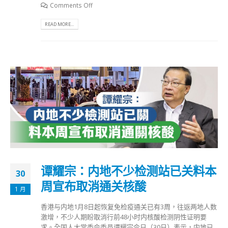
Comments Off
READ MORE...
谭耀宗：内地不少检测站已关料本
30
周宣布取消通关核酸
1 月
香港与内地1月8日起恢复免检疫通关已有3周，往返两地人数
激增，不少人期盼取消行前48小时内核酸检测阴性证明要
求。全国人大常委会委员谭耀宗今日（30日）表示，内地已