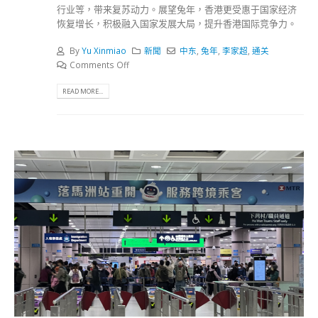
行业等，带来复苏动力。展望兔年，香港更受惠于国家经济
恢复增长，积极融入国家发展大局，提升香港国际竞争力。
By
Yu Xinmiao
新聞
中东
,
兔年
,
李家超
,
通关
Comments Off
READ MORE...