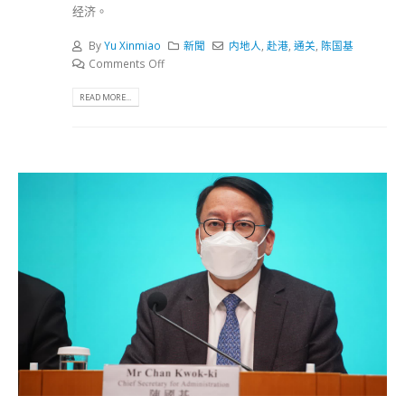
经济。
By
Yu Xinmiao
新聞
内地人
,
赴港
,
通关
,
陈国基
Comments Off
READ MORE...