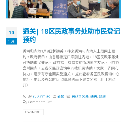
通关| 18区民政事务处助市民登记
10
预约
1 月
香港和内地1月8日起通关，往来香港与内地人士须网上预
约。政府表示，由香港指定口岸前往内地，18区民政事务处
可协助市民登记。 政府指，有需要的街坊同老友记，可在办
公时间内，去各区民政咨询中心找职员协助。大家一齐同心
协力，逐步有序全面实施通关。 点此查看各区民政咨询中心
地址、电话及办公时间 点此预约南下过关名额（用手机点
开）
By
Yu Xinmiao
新聞
民政事务处
,
通关
,
预约
Comments Off
READ MORE...