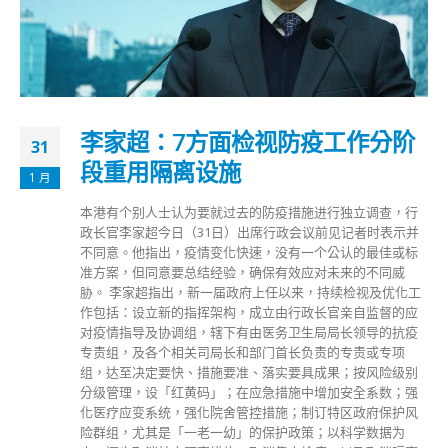
李家超：7方面检视防疫工作分阶
31
段重用隔离设施
1 月
本港有个别人士认为要就过去的防疫措施进行独立调查，行
政长官李家超今日（31日）出席行政会议前见记者时表示并
不同意。他指出，疫情变化快速，没有一个公认的最佳或标
准方案，但同意要总结经验，确保有效应对未来的不同威
胁。 李家超指出，新一届政府上任以来，持续检视及优化工
作包括：设立新的指挥架构，成立由行政长官亲自监督的应
对疫情指导及协调组，辖下有由医务卫生局局长领导的抗疫
专责组，及各个相关司局长和部门首长负责的专责或专项
组，达至决定要快、措施要准、落实要具成果；按风险级别
分级管理，设「红黄码」；在应急措施中增加安全系数；强
化医疗应变系统，强化院舍管控措施；制订特区政府保护风
险群组，尤其是「一老一幼」的保护政策；以科学数据为