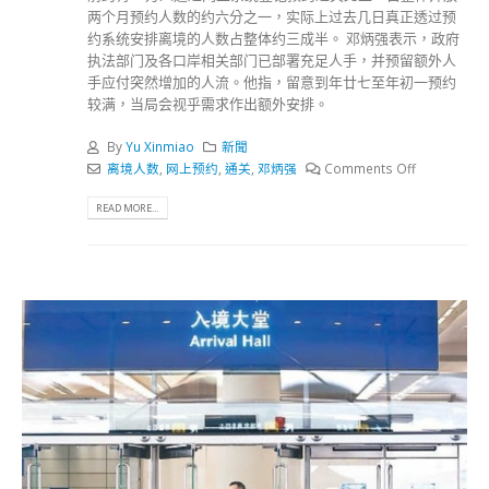
两个月预约人数的约六分之一，实际上过去几日真正透过预
约系统安排离境的人数占整体约三成半。 邓炳强表示，政府
执法部门及各口岸相关部门已部署充足人手，并预留额外人
手应付突然增加的人流。他指，留意到年廿七至年初一预约
较满，当局会视乎需求作出额外安排。
By
Yu Xinmiao
新聞
离境人数
,
网上预约
,
通关
,
邓炳强
Comments Off
READ MORE...