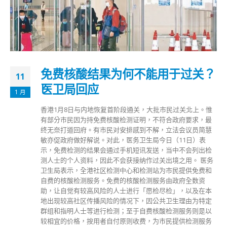
免费核酸结果为何不能用于过关？
11
医卫局回应
1 月
香港1月8日与内地恢复首阶段通关，大批市民过关北上。惟
有部分市民因为持免费核酸检测证明，不符合政府要求，最
终无奈打道回府。有市民对安排感到不解，立法会议员简慧
敏亦促政府做好解说。对此，医务卫生局今日（11日）表
示，免费检测的结果会通过手机短讯发送，当中不会列出检
测人士的个人资料，因此不会获接纳作过关出境之用。 医务
卫生局表示，全港社区检测中心和检测站为巿民提供免费和
自费的核酸检测服务。免费的核酸检测服务由政府全数资
助，让自觉有较高风险的人士进行「愿检尽检」，以及在本
地出现较高社区传播风险的情况下，因公共卫生理由为特定
群组和指明人士等进行检测；至于自费核酸检测服务则是以
较相宜的价格，按用者自付原则收费，为市民提供检测服务