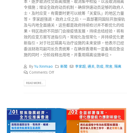
本，逐步取消社交距离措施、取消集中检疫，以及取消隔离
令措施；增设全政府动员机制，确保快速动员足够的政府人
士，及时应变，有需要时更可以统筹「关爱队」的地区力量
等。 李家超强调，政府上任之后，一直部署同国际开放接轨
及与内地全面通关，这些都是政府持续检讨并不断优化的结
果。特区政府不同部门会按疫情发展，持续总结经验，将有
效的应变方案写进指引内，常规化及恒常化，并持续优化更
新指引。对于社区隔离与治疗设施的未来安排，他表示已经
委派财政司副司长负责统筹，在确保香港有一定备用应急设
施的同时，分阶段释出用地，并重用隔离设施单位。
By
Yu Xinmiao
新聞
李家超
,
通关
,
防疫
,
院舍
,
隔离
Comments Off
READ MORE...