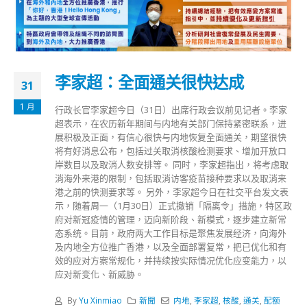
李家超：全面通关很快达成
31
1 月
行政长官李家超今日（31日）出席行政会议前见记者。李家
超表示，在农历新年期间与内地有关部门保持紧密联系，进
展积极及正面，有信心很快与内地恢复全面通关，期望很快
将有好消息公布，包括过关取消核酸检测要求、增加开放口
岸数目以及取消人数安排等。 同时，李家超指出，将考虑取
消海外来港的限制，包括取消访客疫苗接种要求以及取消来
港之前的快测要求等。 另外，李家超今日在社交平台发文表
示，随着周一（1月30日）正式撤销「隔离令」措施，特区政
府对新冠疫情的管理，迈向新阶段、新模式，逐步建立新常
态系统。目前，政府两大工作目标是聚焦发展经济，向海外
及内地全方位推广香港，以及全面部署复常，把已优化和有
效的应对方案常规化，并持续按实际情况优化应变能力，以
应对新变化、新威胁。
By
Yu Xinmiao
新聞
内地
,
李家超
,
核酸
,
通关
,
配额