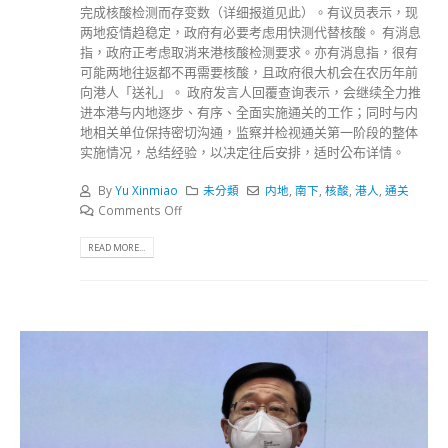
完成核酸检测而存变数（详细报道见此）。有议员表示，现
两地疫情趋稳定，政府有必要考虑用快测代替核酸。 有消息
指，政府正考虑取消来港核酸检测要求。亦有消息指，很有
可能两地往返都不再需要核酸，且政府很大机会在农历年前
向港人「送礼」。 政府发言人回覆查询表示，会继续全力推
进本港与内地逐步、有序、全面实施通关的工作；同时与内
地相关单位保持密切沟通，监察并检视通关第一阶段的整体
实施情况，总结经验，以决定往后安排，适时公布详情。
By
Yu Xinmiao
未分類
内地
,
南下
,
核酸
,
港人
,
通关
Comments Off
READ MORE...