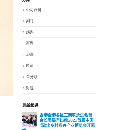
公司資料
副刊
娛樂
新聞
旅遊
時尚
未分類
財經
最新報導
远名誉
選舉日踴躍投票 文: 朱家健
香
届中国
会长
2023-11-30
览会开幕
(深