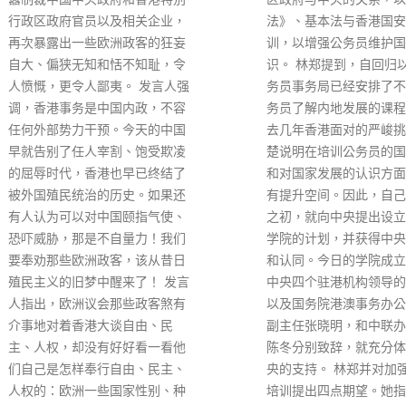
法》、基本法与香港国安法的培
别中，第二界别的教育界
训，以增强公务员维护国安意
多，有约1700人，占整
识。 林郑提到，自回归以来，公
民三成二，多间大学、中
务员事务局已经安排了不少让公
幼稚园都有登记；第三界
务员了解内地发展的课程。但过
的基层社团，有约400名
去几年香港面对的严峻挑战，清
占该界别中最多，这些团
楚说明在培训公务员的国家观念
「现代妈咪组」、「开心
和对国家发展的认识方面，仍大
族」、「大角咀之友」 
有提升空间。因此，自己在上任
乒乓球会」、「中国剪纸
之初，就向中央提出设立公务员
等；第五界别新增的全国
学院的计划，并获得中央的肯定
香港成员代表有450名个
和认同。今日的学院成立典礼，
民，包括全国青联副主席
中央四个驻港机构领导的出席，
正、霍启刚、导演高志森
以及国务院港澳事务办公室常务
联叶傲冬等。 法律界30
副主任张晓明，和中联办副主任
团体全部登记成为选民，
陈冬分别致辞，就充分体现了中
律师公会、律师会、中律
央的支持。 林郑并对加强公务员
社福界有141名团体选民
培训提出四点期望。她指出，特
仁济医院、小童群益会等