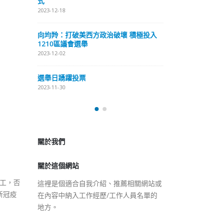
式
抹黑候選人涉選舉舞弊 文: 朱家健
2023-12-18
2023-11-30
極投入
向均羚：打破
香港公院探访明起无须预约一
1210區議會
图睇清最新安排
2023-12-02
2023-01-31
選舉日踴躍投
2023-11-30
關於我們
關於這個網站
這裡是個適合自我介紹、推薦相關網站或
在內容中納入工作經歷/工作人員名單的
地方。
工，否
新冠疫