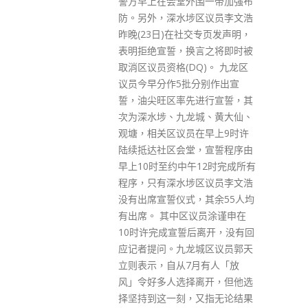
围一带加强布
行政区政府官员以及相关企业，
区议员李文浩
再次暴露出一些欧洲政客的狂妄
交专页发声明，
自大、偏狭无知和恬不知耻，令
言之将即时被
人愤慨，更令人鄙夷。 发言人强
Q)。 九龙区
调，香港事务是中国内政，不容
分别作出宣
任何外部势力干预。今天的中国
进行宣誓，其
早就告别了任人宰割、饱受欺凌
城、黄大仙、
的屈辱时代，香港也早已终结了
在早上9时许
被外国殖民统治的历史。如果还
，宣誓程序由
有人认为可以对中国颐指气使、
12时完成所有
恐吓威胁，那是不自量力！我们
区议员李文浩
要奉劝那些欧洲政客，该从昔日
，其余55人均
殖民主义的旧梦中醒来了！ 发言
议员涂谨申在
人指出，欧洲议会那些政客煞有
后离开，没有回
介事地对着香港大谈自由、民
城区议员郭天
主、人权，却没有好好看一看他
月有人「放
们自己是怎样奉行自由、民主、
离开，但他选
人权的：欧洲一些国家性别、种
又指无论结果