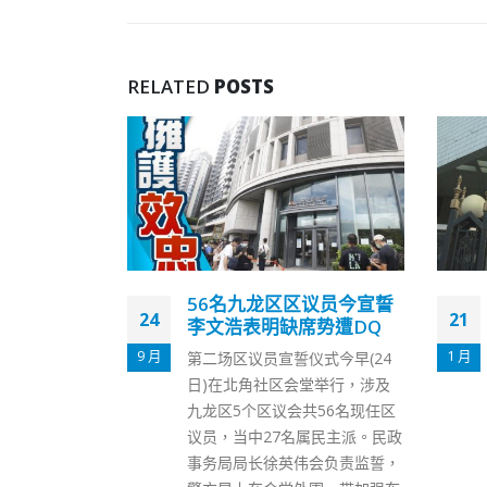
RELATED
POSTS
议员今宣誓
国务院港澳办发言人：欧
21
09
席势遭DQ
洲议会所谓涉港决议是废
纸一张、笑话一个
1 月
12 月
式今早(24
国务院港澳事务办公室发言人1
堂举行，涉及
月21日发表谈话表示，欧洲议会
共56名现任区
昨天通过所谓涉港决议又对香港
属民主派。民政
事务指手画脚、肆意抹黑，并叫
会负责监誓，
嚣制裁中国中央政府和香港特别