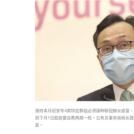
式
抹黑候
2023-12-18
2023-11-
向均羚：打破美西方政治破壞 積極投入
1210區議會選舉
2023-12-02
選舉日踴躍投票
2023-11-30
港府本月初宣布4类特定群组必须接种新冠肺炎疫苗
则下月1日起就要自费两周一检。公务员事务局局长聂
苗。