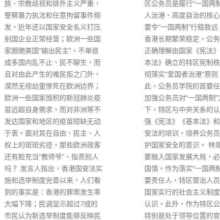
区公务员是履行“一国两制”、港
学界及卫生服务界合并成
人治港、高度自治的核心力量，
及卫生服务界有80名团
要令“一国两制”行稳致远，确保
其中约40间是医院；选
香港长期繁荣稳定，公务员必须
少的是第一界别的香港雇
正确理解由国家《宪法》及《基
会，只有18个团体选民
本法》确立的特区宪制秩序，贯
read more
彻落实“爱国者治港”原则。因
此，公务员学院的首要任务就是
加强公务员对“一国两制”方针
下，特区与中央关系的认识，增
强《宪法》《基本法》和香港国
安法的培训，培养公务员自觉维
护国家安全的意识。 林郑续指，
要融入国家发展大局，必须掌握
国情。作为落实“一国两制”的主
要责任人，特区管治人员也需对
国家实行的社会主义制度有一定
认识。此外，作为特区公务员，
特别是处于领导位置的官员，也