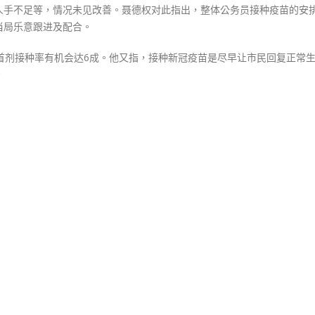
人手不足等，情况未见改善。聂德权对此指出，整体公务员接种疫苗的安
当局乐意跟进及配合。
首剂接种率有机会达6成。他又指，接种新冠疫苗是尽早让市民回复正常
。