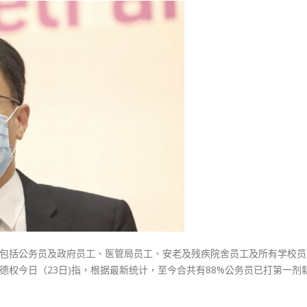
式
選人涉選舉舞弊 文: 朱家健
德
2023-12-18
30
权：
近
向均羚：打破美西方政治破壞 積
香港公院探访明起无须预约一
1210區議會選舉
九
图睇清最新安排
2023-12-02
成
2023-01-31
公
選舉日踴躍投票
务
2023-11-30
员
已
接
种
第
一
剂
新
，包括公务员及政府员工、医管局员工、安老及残疾院舍员工及所有学校员
冠
德权今日（23日)指，根据最新统计，至今合共有88%公务员已打第一剂
疫
苗〉
中