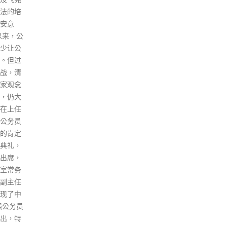
券时
选民最
为「携手十载，同绘新篇」的英
元，
体团体选
文致辞。 刘特派员首先祝贺亚太
李玉
小学及
区域办事处成立十周年，表示中
卡内
别新增
国政府，包括香港特区和澳门特
50
选民，
区政府，为办事处的运作提供了
20
体包括
大力支持。十年来，办事处不负
取了
一
众望，积极发挥香港区位优势，
些钱
、「锦田
持续扩大海牙国际私法会议影
没有
协会」
响，有力提升亚太区国家对海牙
要是
性团体
公约的认知和参与。这充分证
金额
人选
明，海牙会议决定把办事处设在
收取
梁宏
香港是正确的选择。 刘特派员指
达到
、民建
出，办事处立足香港、扎根中
16
个列明
国，见证了「一国两制」香港实
而选
包括大
践的生机活力，见证了中国新时
以在
协等；
代十年的伟大变革，也见证了中
费券
，包括
国与世界关系的历史性跨越。过
read
；由医
去十年，是香港栉风沐雨、焕发