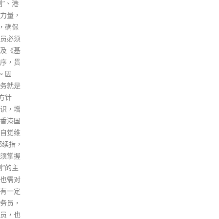
的医学
新机的十年。在祖国全力支持
体选民，
下，「一国两制」香港实践不断
民人数最
取得新发展和新成就。尽管香港
主联合
局势一度出现严峻局面，中央政
。
府依照宪法和基本法有效实施对
特区的全面管治权，制定实施香
港国安法，落实「爱国者治港」
原则，实现香港局势由乱到治的
重大转折，开启由治及兴崭新篇
章。过去十年，是中国砥砺奋
进、成就辉煌的十年。中国完成
脱贫攻坚、全面建成小康社会的
历史任务，着力推进高质量发
展，实现经济实力的历史性跃
升，建成世界上规模最大的教育
体系、社会保障体系、医疗卫生
体系，全面发展全过程人民民
主，人民当家作主更为扎实，人
民生活得到全方位改善，生态环