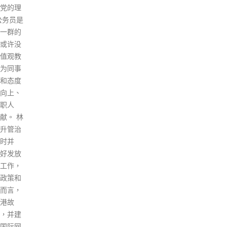
境保护发生历史性变化。过去十
年，是中国与世界深度交融、命
运与共的十年。中国高举和平、
发展、合作、共赢旗帜，在坚定
维护世界和平与发展中谋求自身
发展，又以自身发展更好维护世
界和平与发展。中国全面推进中
国特色大国外交，推动构建人类
命运共同体，积极参与全球治理
体系改革和建设，全面开展抗疫
国际合作，赢得广泛国际赞誉。
刘特派员表示，中国共产党第二
十次全国代表大会科学擘画了以
中国式现代化全面推进中华民族
伟大复兴的宏伟蓝图。香港特区
在祖国全力支持下定能创造更大
辉煌，在港国际法律组织也将大
有可为。中国作为东道国，将一
如既往地参与、支持办事处的工