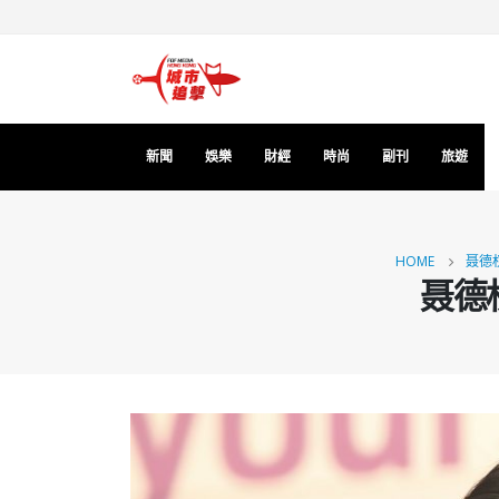
新聞
娛樂
財經
時尚
副刊
旅遊
HOME
聂德
聂德