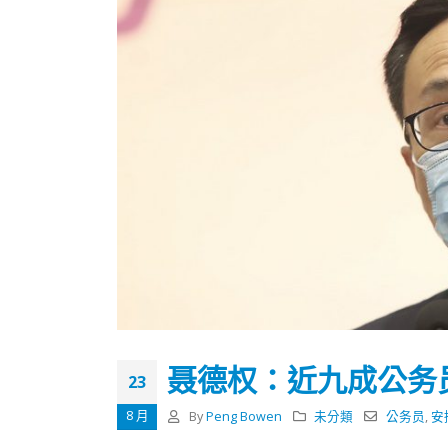
聂德权：近九成公务
23
香港全港各区工商联永远名誉
選舉日
会长吴锡有出席2023首届中国
2023-11-
8 月
By
Peng Bowen
未分類
公务员
,
安
(深圳)乡村振兴产业博览会开幕