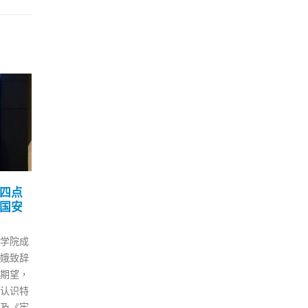
票人
刘光源：过去十年香港栉
香港
08
08
400
风沐雨焕发新机「一国两
元 
制」取得新成就
11 月
3 月
香港
将在约
刘光源祝贺亚太区域办事处成立
卷，
别分组
十周年。 今日（8日），外交部
务总
18日）
驻港公署特派员刘光源应邀出席
出，
投票人登
海牙国际私法会议亚太区域办事
30
，五大界
处成立十周年研讨会，并发表题