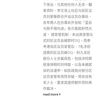
意、能更好维护香港整体利益；
何人无关。翻
2021年母公司在海外及内地的驻
任后与前区议
港公司数目达9049家，再创历史
议员办事处，
新高；登记在特区政府新闻发布
外张贴「蓝丝
系统的本地、海外以及网上新闻
示惹起轩然大
媒体及从业者数量均有增无减。
，未出席宣誓仪
可见，香港的自由、民主、人权
时DQ，而参
在更安全的环境和更先进更优越
后，7名涉初
的制度安排下得到更充分的保
Q，料九龙区
障。铁的事实早就把种种谎言戳
，包括涉同案
穿。但那些欧洲政客或是久戴有
，以及未被起
色眼镜而不自知，或是为了自己
政局对部分区
的一点点政治利益而选择跟风作
疑，将去信有
秀甚至甘于被人蒙蔽、甘于当人
供额外资料再
帮凶，仍然在那信口雌黄、胡说
八道，难道不害臊吗？ 发言人最
后强调，中国人民维护国家主
权、安全、发展利益的意志坚如
磐石，中国中央政府和香港特别