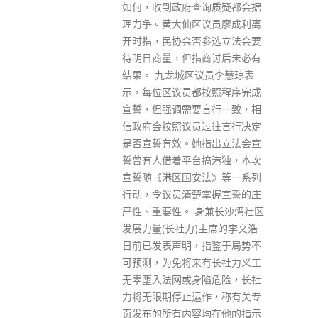
族、宗教歧视和排外主义严重，
询质疑都会据
警察暴力执法和任意拘留事件频
议员廖成利离
发，近年还以国家安全名义打压
参选立法会要
别国企业正常经营；欧洲一些国
商讨后未必有
家跟随美国“输出民主”，不单造
议员李慧琼表
成多国内乱不止、民不聊生，而
按照程序完成
且对由此产生的难民拒之门外，
言行一致，相
漠然无视幼童惨死在欧洲边界；
过往言行决定
欧洲一些国家囤积的新冠肺炎疫
指出立法会宣
苗远超自身需求，而对非洲等不
搞港独，本次
发达国家和地区的疫苗短缺无动
法》等一系列
于衷。面对其在自由、民主、人
掌握宣誓的庄
权上的斑斑劣迹，那些欧洲政客
身兼长沙湾社区
还有脸充当“教师爷”、指责别人
)主席的李文浩
吗？ 发言人指出，香港国安法实
指鉴于局势不
施和选举制度完善以来，人们看
有长社力义工
到的事实是：香港的罪案发生率
陷危险，长社
大幅下降；民调显示超过7成的
作，称有关专
市民认为新选举制度能够反映民
均在他的指示