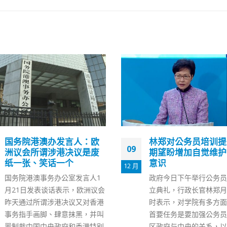
林郑对公务员培训提四点
香港选委界别临时投
19
期望盼增加自觉维护国安
教育界最多基层社团约
意识
名
7 月
政府今日下午举行公务员学院成
香港选委会界别分组选举
立典礼，行政长官林郑月娥致辞
两个月后举行，选委会界
时表示，对学院有多方面期望，
临时投票人登记册今日（
首要任务是要加强公务员认识特
发表。 选委会界别临时
区政府与中央的关系，以及《宪
记册载有7800名投票人