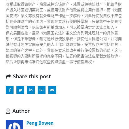
收受或取得该财产、隐藏或掩饰该财产、处置或转换该财产、把该些财
产运入特区或调离特区、或运用该财产借款或将之用作抵押，而《港区
国安法》条文亦没有就处理财产作进一步解释，因此行使投票权不应包
括在处理财产的范围内。黎现在要求行使的投票权，只是集中于使壹传
媒可顺利清盘，以及如有新董事加入，可以投票决定是否让其加入。
保安局回应指，虽然《港区国安法》条文没有列明处理财产的具体意
思，但是不难想像，黎可透过行使投票权，指使他人操控公司，并可向
其他有计划危害国家安全的人士作出财政支援，投票权亦应包括在禁止
处理的资产之中。此外，黎现在要求修改有关行使投票权的范畴，这与
最初黎的入禀时所要求的完全不同，法庭的适当做法应是裁定黎败诉，
然后让黎再申请准许他就壹传媒清盘一事行使投票权。
Share this post
Author
Peng Bowen