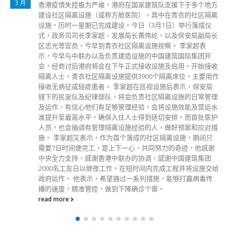
12 月
惩教署昨日（17日）在赤柱职员训练院举行学员结业会操。保
安局局长邓炳强出席结业仪式，检阅28名惩教主任及114名二
级惩教助理。 邓炳强致辞时表示，惩教署是香港刑事司法体
系的重要一环，一直致力为在囚人士提供安全稳妥的羁管环
境。在过去一年，香港在香港国安法、完善选举制度，以及
「爱国者治港」的多重保护下，成功回到「一国两制」的正确
轨道，社会得以在短时间内由乱变治、正本清源，期间惩教人
员紧守岗位，勇敢面对围墙内外的各种挑战，严防反中乱港分
子死灰复燃，是维持香港稳定的中流砥柱。 他指出，自去年
起大量「黑暴」相关的人士被羁押入惩教院所，还押人数创10
年新高。惩教署凭借具前瞻性的考量，及早灵活调配资源，有
部署地将这些在囚人士安排至不同院所收押，提升管理效能。
这些人当中，部分思想激进、反中乱港，与外部组织狼狈为
奸，企图于监狱内部树立势力，散播各种假消息及危害国家安
全的种子。他们曾经尝试于狱中建立特权、招揽追随者，挑战
惩教署的管治。有赖一众专业及训练有素的惩教人员，无畏无
惧地打击不法活动，成功防止监狱变成反中乱港基地。 邓炳
强赞扬惩教署一直以「先惩后教」的原则推动多种与时并进的
更生工作，有策略地构建全方位的更生计划。有见近年因「黑
暴」而引起的青少年暴力问题，惩教署临床心理学家设计了名
为「青少年研习所」的辅导服务，让青少年在囚人士调整思维
模式，加强守法观念。与此同时，惩教署与警务处共创新猷，