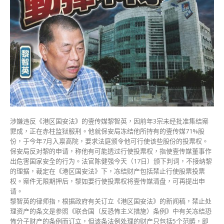
使
壹
传
媒
投
票
权
高
院
今
驳
回〉
涉嫌违反《港区国安法》的壹传媒黎智英，因前年3宗未经批准集结案
中
罪成，正在赤柱监狱服刑。他就保安局冻结他所持有的壹传媒71%股
份，于今年7月入禀高院，要求法庭颁令他可行使该些股份的投票权。
保安局反对黎的申请，称他有可能透过行使投票权，指使壹传媒董事作
出危害国家安全的行为。法官陈健强今天（17日）颁下判词，不接纳黎
的理据，裁定在《港区国安法》下，冻结财产包括禁止行使股票投票
权。案件无限期押后，黎如要行使投票权将壹传媒清盘，可再提出申
请。
黎智英的律师指，根据政府有关订立《港区国安法》的新闻稿，禁止处
理资产的条文是参照《联合国（反恐怖主义措施）条例》中有关冻结恐
怖分子财产的条例而订立，但该条法例处理的财产只包括5个范畴，即