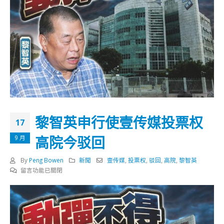
黎智英申行使壹传媒投票权
17
高院今驳回
9 月
By
Peng Bowen
新聞
壹传媒
,
投票权
,
驳回
,
高院
,
黎智英
在
留言功能已關閉
〈黎
智
英
申
行