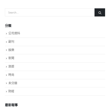
合作推行「并肩同行」计划，安排两个部门的义工为青少年在
囚人士提供一系列活动，帮助他们建立正确的价值观。在教育
方面，惩教署开展了「一切从历史出发」的课程，以生动有趣
的方法加强在囚青少年对中国历史的认识，提升他们的国民身
份认同。此外，惩教署亦加强辅导以协助在囚人士辨别网络资
讯真伪，建立慎思明辨能力。 邓炳强续说，在社区教育工作
方面，惩教署通过「更生先锋计划」下的「监狱任务」历奇活
动，以及制服团队「更生先锋领袖」等，向青少年宣传「奉公
守法、远离毒品、支持更生」的信念。惩教署在「惩」与
「教」两方面做到互相呼应，效果令人鼓舞。 他又提到，惩
教署在职员培训中已将宪法、基本法、香港国安法和国家事务
等内容纳入职训练课程必修科目及在职训练的相关课程。署方
亦邀请中联办及警务处国家安全处合办讲座，深化同事对有关
法律的认识。邓炳强勉励学员秉持惩教署百年来坚定不移的态
度，以坚毅不屈的精神履行职务，共同缔造更美好的香港。
另外，2021立法会选举在星期日（12月19日）举行，邓炳强
再次呼吁市民，特别是各纪律部队同事，当日踊跃投票，选出
爱国爱港的议员，延续良政善治，使香港得以保持和谐、安定
和繁荣。
read more