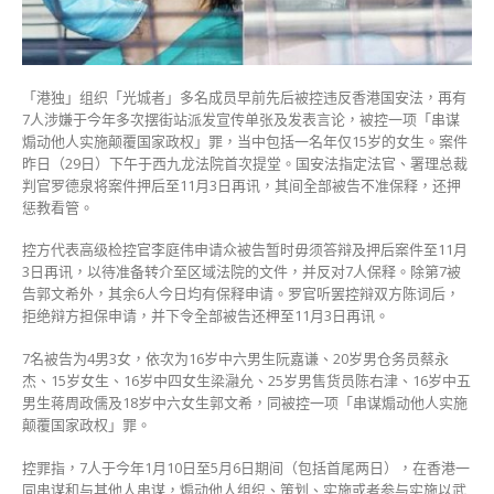
颠
覆
国
家
政
「港独」组织「光城者」多名成员早前先后被控违反香港国安法，再有
权
7人涉嫌于今年多次摆街站派发宣传单张及发表言论，被控一项「串谋
7
煽动他人实施颠覆国家政权」罪，当中包括一名年仅15岁的女生。案件
成
昨日（29日）下午于西九龙法院首次提堂。国安法指定法官、署理总裁
员
判官罗德泉将案件押后至11月3日再讯，其间全部被告不准保释，还押
不
惩教看管。
准
保
控方代表高级检控官李庭伟申请众被告暂时毋须答辩及押后案件至11月
释〉
3日再讯，以待准备转介至区域法院的文件，并反对7人保释。除第7被
中
告郭文希外，其余6人今日均有保释申请。罗官听罢控辩双方陈词后，
拒绝辩方担保申请，并下令全部被告还柙至11月3日再讯。
7名被告为4男3女，依次为16岁中六男生阮嘉谦、20岁男仓务员蔡永
杰、15岁女生、16岁中四女生梁瀜允、25岁男售货员陈右津、16岁中五
男生蒋周政儒及18岁中六女生郭文希，同被控一项「串谋煽动他人实施
颠覆国家政权」罪。
控罪指，7人于今年1月10日至5月6日期间（包括首尾两日），在香港一
同串谋和与其他人串谋，煽动他人组织、策划、实施或者参与实施以武