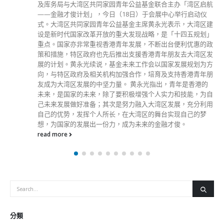
及库务局与大湾区共同家园青年公益基金联合主办「湾区启航
——金融才俊计划」，今日（18日）于会展中心举行启动仪
式。大湾区共同家园青年公益基金主席黄永光表示，大湾区建
设是新时代国家改革开放的重大发现战略，是「十四五规划」
重点。国家亦非常重视香港青年发展，不断出台便利优惠的政
策和措施，特区政府也先后推出支援香港青年朋友去大湾区发
展的计划。黄永光续说，基金未来工作会以国家发展规划为方
向，与特区政府及相关机构加强合作，培育及支持香港青年朋
友成为大湾区发展的中坚力量。 黄永光指出，青年是香港的
未来，是国家的未来，除了要积极增强个人实力和技能，为自
己未来发展做好准备；其次是努力融入大湾区发展，充分利用
自己的优势，发挥个人所长，在大湾区的舞台实现自己的梦
想，为国家的发展出一份力，成为未来的金融才俊。
read more
分類