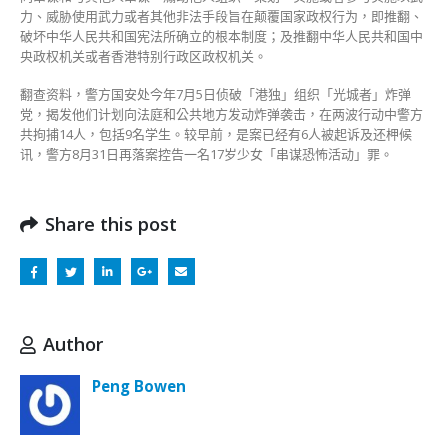
力、威胁使用武力或者其他非法手段旨在颠覆国家政权行为，即推翻、
破坏中华人民共和国宪法所确立的根本制度；及推翻中华人民共和国中
央政权机关或者香港特别行政区政权机关。
翻查资料，警方国安处今年7月5日侦破「港独」组织「光城者」炸弹
党，揭发他们计划向法庭和公共地方发动炸弹袭击，在两波行动中警方
共拘捕14人，包括9名学生。较早前，是案已经有6人被起诉及还柙候
讯，警方8月31日再落案控告一名17岁少女「串谋恐怖活动」罪。
Share this post
Author
Peng Bowen