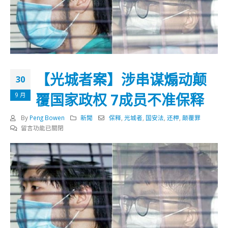
【光城者案】涉串谋煽动颠
30
覆国家政权 7成员不准保释
9 月
By
Peng Bowen
新聞
保释
,
光城者
,
国安法
,
还柙
,
颠覆罪
在
留言功能已關閉
〈【光
城
者
案】
涉
串
谋
煽
动