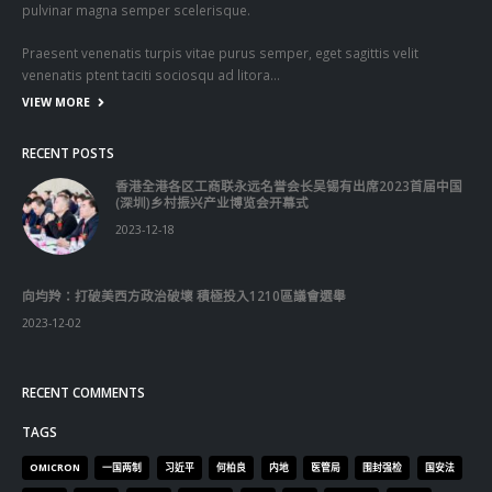
pulvinar magna semper scelerisque.
Praesent venenatis turpis vitae purus semper, eget sagittis velit
venenatis ptent taciti sociosqu ad litora…
VIEW MORE
RECENT POSTS
香港全港各区工商联永远名誉会长吴锡有出席2023首届中国
(深圳)乡村振兴产业博览会开幕式
2023-12-18
向均羚：打破美西方政治破壞 積極投入1210區議會選舉
2023-12-02
RECENT COMMENTS
TAGS
OMICRON
一国两制
习近平
何柏良
内地
医管局
围封强检
国安法