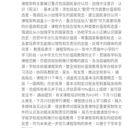
署卫生防护中心会安排跟进。 政府前日引用《预防及控制疾
病（对若干人士强制检测）规例》（第599J章），作出限制与
检测宣告（下称「相关宣告」），自当日下午7时30分起限制
在沙田指明「受限区域」（即沙田利安村利盛楼，不包括位于
地下A及B翼的香港神托会培真幼稚园）内的人士须留在其处
所并接受强制检测。 政府昨日延长「相关宣告」的执行日期
至今日。受检人士须在其处所等候，期间按指定安排进行两次
检测，直至「受限区域」内所有已识别的受检人士完成检测，
而相关检测结果亦已获大致确定，方可离开其处所。 此外，
任何于1月31日至2月13日期间曾身处上述大厦内超过两小时
的人士，即使在「相关宣告」开始生效时不在「受限区域」
内，亦须在2月15日或之前接受强制检测。政府今日下午约一
时完成强制检测行动，并正在「受限区域」内进行执法行动，
确认「受限区域」内所有人士已接受强制检测。政府会另行公
布正式撤销「相关宣告」的时间。 自今日下午约一时起，沙
田指明「受限区域」内已进行检测的人士如能出示阴性检测结
果电话短讯以证明接受强制检测，可在向订明人员提供个人资
料后，经由指定出口离开「受限区域」。 此外，政府亦在
「受限区域」内派员到访约630户，当中17户在过程中没人应
门，政府会采取措施跟进。
read more