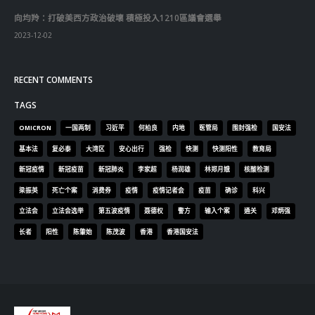
RECENT COMMENTS
TAGS
OMICRON
一国两制
习近平
何柏良
内地
医管局
围封强检
国安法
基本法
复必泰
大湾区
安心出行
强检
快测
快测阳性
教育局
新冠疫情
新冠疫苗
新冠肺炎
李家超
杨润雄
林郑月娥
核酸检测
梁振英
死亡个案
消费券
疫情
疫情记者会
疫苗
确诊
科兴
立法会
立法会选举
第五波疫情
聂德权
警方
输入个案
通关
邓炳强
长者
阳性
陈肇始
陈茂波
香港
香港国安法
© Copyright 2019. All Rights Reserved.