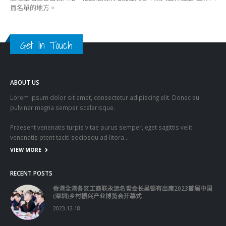
Get In Touch
ABOUT US
Lorem ipsum dolor sit amet, consectetur adipiscing elit. Donec eu
pulvinar magna semper scelerisque.
Praesent venenatis turpis vitae purus semper, eget sagittis velit
venenatis ptent taciti sociosqu ad litora…
VIEW MORE
RECENT POSTS
香港全港各区工商联永远名誉会长吴锡有出席2023首届中国
(深圳)乡村振兴产业博览会开幕式
2023-12-18
向均羚：打破美西方政治破壞 積極投入1210區議會選舉
2023-12-02