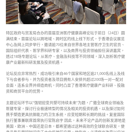
康
高
峰
论
坛
特区政府与贸发局合办的首届亚洲医疗健康高峰论坛于前日（24日）圆
吸
满结束。首届论坛以跨地域、跨时区的线上线下形式，于香港会议展览
引
中心及网上同步举行，邀请逾70位来自世界各地主管医疗卫生的官员、
逾
国际组织代表、医学界科研专家，以及商界与投资领袖担任演讲嘉宾，
2.1
透过18场专题论坛，从医疗、金融及科技等不同领域，深入剖析医疗健
万
康产业最新科研发展及投资机遇。
人
参
论坛反应非常热烈，成功吸引来自46个国家和地区逾21,000名线上及线
与〉
下与会者参与，并为投资者及项目拥有人安排共超过200场一对一配对
中
会面，连系业界并缔造商机，同时凸显了香港医疗健康产业科研、投融
资和商贸平台的优势。
主题论坛环节以“强韧迎变共塑可持续未来”为题，广邀全球商业领袖及
医健专家，探讨行业极速转型的情况及相关的投资机遇，以及探讨如何
携手塑造更具抗御能力的卫生系统，应变短期和长期的挑战。复星国际
执行董事兼联席首席执行官陈启宇 因此，未来不论产品的创新发源地是
美国、欧洲、中国还是日本，都希望通过这种高效的全球联合研发，使
产品能在最短时间内于大中华地区应用。他指出，必须作出改变以应对