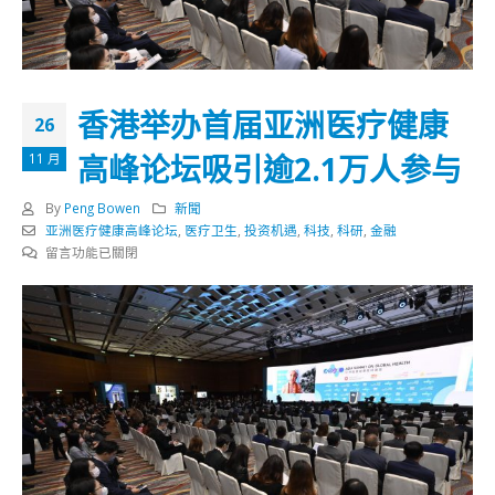
香港举办首届亚洲医疗健康
26
高峰论坛吸引逾2.1万人参与
11 月
By
Peng Bowen
新聞
亚洲医疗健康高峰论坛
,
医疗卫生
,
投资机遇
,
科技
,
科研
,
金融
在
留言功能已關閉
〈香
港
举
办
首
届
亚
洲
医
疗
健