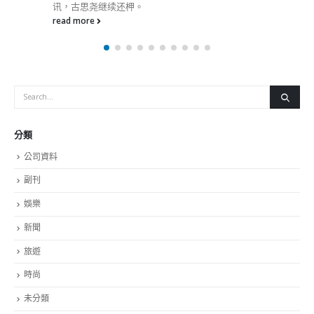
讯，古思尧继续还柙。
read more
分類
公司資料
副刊
娛樂
新聞
旅遊
時尚
未分類