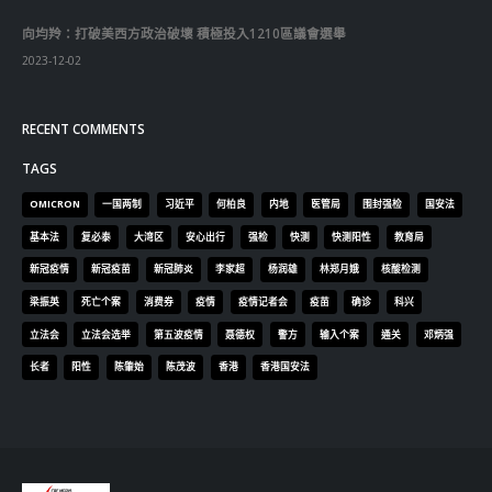
向均羚：打破美西方政治破壞 積極投入1210區議會選舉
2023-12-02
RECENT COMMENTS
TAGS
OMICRON
一国两制
习近平
何柏良
内地
医管局
围封强检
国安法
基本法
复必泰
大湾区
安心出行
强检
快测
快测阳性
教育局
新冠疫情
新冠疫苗
新冠肺炎
李家超
杨润雄
林郑月娥
核酸检测
梁振英
死亡个案
消费券
疫情
疫情记者会
疫苗
确诊
科兴
立法会
立法会选举
第五波疫情
聂德权
警方
输入个案
通关
邓炳强
长者
阳性
陈肇始
陈茂波
香港
香港国安法