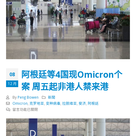
阿根廷等4国现Omicron个
08
案 周五起非港人禁来港
12 月
By
Peng Bowen
新聞
Omicron
,
克罗地亚
,
变种病毒
,
拉脱维亚
,
斐济
,
阿根廷
在
留言功能已關閉
〈阿
根
廷
等