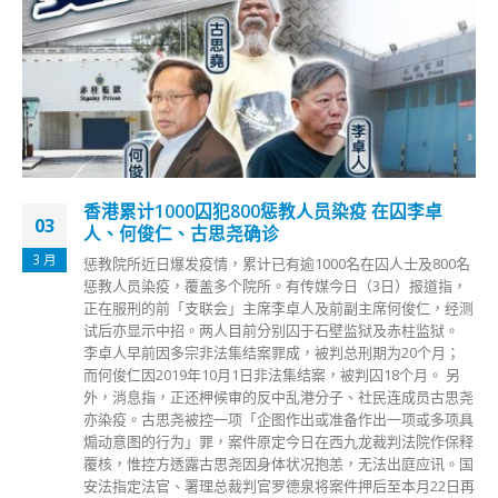
香港累计1000囚犯800惩教人员染疫 在囚李卓
03
人、何俊仁、古思尧确诊
3 月
惩教院所近日爆发疫情，累计已有逾1000名在囚人士及800名
惩教人员染疫，覆盖多个院所。有传媒今日（3日）报道指，
正在服刑的前「支联会」主席李卓人及前副主席何俊仁，经测
试后亦显示中招。两人目前分别囚于石壁监狱及赤柱监狱。
李卓人早前因多宗非法集结案罪成，被判总刑期为20个月；
而何俊仁因2019年10月1日非法集结案，被判囚18个月。 另
外，消息指，正还柙候审的反中乱港分子、社民连成员古思尧
亦染疫。古思尧被控一项「企图作出或准备作出一项或多项具
煽动意图的行为」罪，案件原定今日在西九龙裁判法院作保释
覆核，惟控方透露古思尧因身体状况抱恙，无法出庭应讯。国
安法指定法官、署理总裁判官罗德泉将案件押后至本月22日再