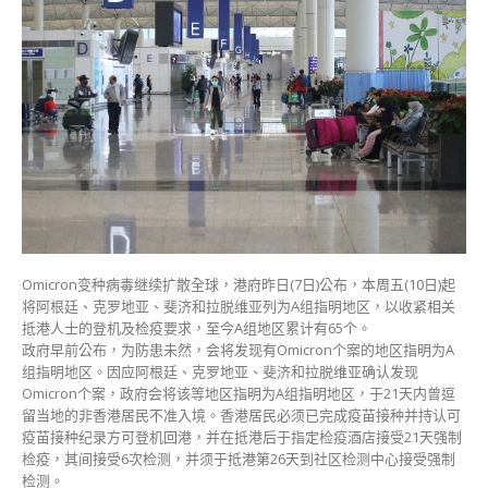
4
国
现
Omicron
个
案
周
五
起
非
港
人
禁
Omicron变种病毒继续扩散全球，港府昨日(7日)公布，本周五(10日)起
来
将阿根廷、克罗地亚、斐济和拉脱维亚列为A组指明地区，以收紧相关
港〉
抵港人士的登机及检疫要求，至今A组地区累计有65个。
中
政府早前公布，为防患未然，会将发现有Omicron个案的地区指明为A
组指明地区。因应阿根廷、克罗地亚、斐济和拉脱维亚确认发现
Omicron个案，政府会将该等地区指明为A组指明地区，于21天内曾逗
留当地的非香港居民不准入境。香港居民必须已完成疫苗接种并持认可
疫苗接种纪录方可登机回港，并在抵港后于指定检疫酒店接受21天强制
检疫，其间接受6次检测，并须于抵港第26天到社区检测中心接受强制
检测。