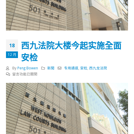
西九法院大楼今起实施全面
18
安检
12 月
By
Peng Bowen
新聞
专用通道
,
安检
,
西九龙法院
在
留言功能已關閉
〈西
九
法
院
大
楼
今
起
实
施