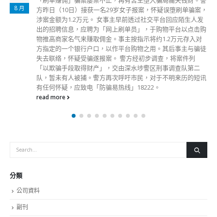
8 月
方昨日（10日）接获一名29岁女子报案，怀疑误堕刷单骗案，
涉案金额为1.2万元。 女事主早前透过社交平台回应陌生人发
出的招聘信息，应聘为「网上刷单员」，于购物平台以点击购
物推高商家名气来赚取佣金。事主按指示将约1.2万元存入对
方指定的一个银行户口，以作平台购物之用。其后事主与骗徒
失去联络，怀疑受骗遂报案。 警方经初步调查，将案件列
「以欺骗手段取得财产」，交由深水埗警区刑事调查队第二
队，暂未有人被捕。警方再次呼吁市民，对于不明来历的短讯
有任何怀疑，应致电「防骗易热线」18222。
read more
分類
公司資料
副刊