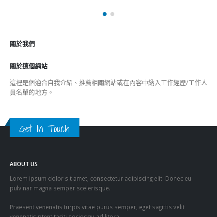
關於我們
關於這個網站
這裡是個適合自我介紹、推薦相關網站或在內容中納入工作經歷/工作人
員名單的地方。
Get In Touch
ABOUT US
Lorem ipsum dolor sit amet, consectetur adipiscing elit. Donec eu
pulvinar magna semper scelerisque.
Praesent venenatis turpis vitae purus semper, eget sagittis velit
venenatis ptent taciti sociosqu ad litora…