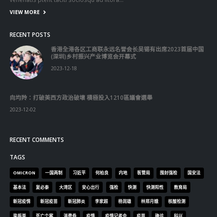
VIEW MORE
RECENT POSTS
香港全港各区工商联永远名誉会长吴锡有出席2023首届中国
(深圳)乡村振兴产业博览会开幕式
2023-12-18
向均羚：打破美西方政治破壞 積極投入1210區議會選舉
2023-12-02
RECENT COMMENTS
TAGS
OMICRON
一国两制
习近平
何柏良
内地
医管局
围封强检
国安法
基本法
复必泰
大湾区
安心出行
强检
快测
快测阳性
教育局
新冠疫情
新冠疫苗
新冠肺炎
李家超
杨润雄
林郑月娥
核酸检测
梁振英
死亡个案
消费券
疫情
疫情记者会
疫苗
确诊
科兴