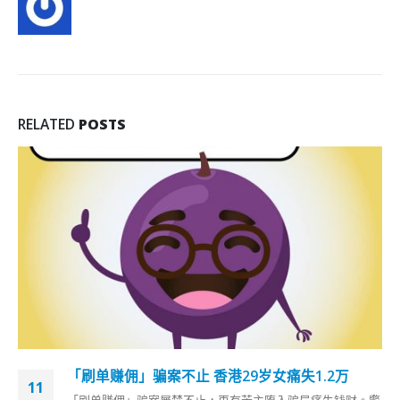
RELATED
POSTS
「刷单赚佣」骗案不止 香港29岁女痛失1.2万
11
「刷单赚佣」骗案屡禁不止，再有苦主堕入骗局痛失钱财。警