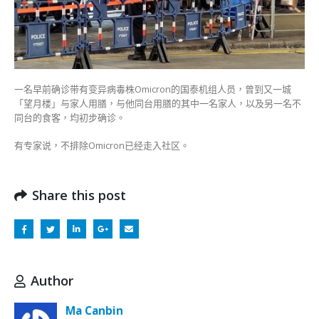
除
病
毒
流
入
社
一名早前确诊带有变异病毒株Omicron的国泰机组人员，曾到又一城
区〉
「望月楼」与家人用膳，与他同台用膳的其中一名家人，以及另一名不
中
同台的食客，均初步确诊。
有专家说，不排除Omicron已经走入社区。
Share this post
Author
Ma Canbin