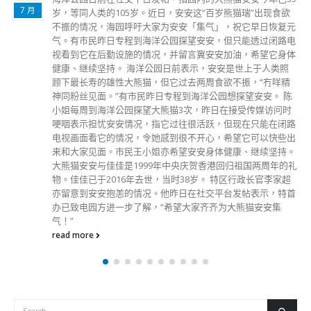
7 月
岁，等同人类的105岁。近日，安安这“百岁熊猫瑞”出现食欲
不振的情况，海园呼吁大家为安安「集气」，祝它早日恢复元
气。有市民昨日专程到海洋公园探望安安，但只能透过闭路电
视看到它在后勤设施的情况，并留言冀安安加油，希望它身体
健康、继续坚持。 海洋公园日前表示，安安是世上于人类照
顾下最长寿的雄性大熊猫，但它过去两周食欲不振，“冇咩精
神同粉丝见面。”有市民昨日专程到海洋公园想探望安安。 陈
小姐每周到海洋公园探望大熊猫3次，昨日在接受传媒访问时
哽咽表示担忧安安情况，指它过往很活跃，但现在只能在闭路
电视画面看它的情况，令她感到很不开心，希望它可以快些出
来和大家见面。市民王小姐亦希望安安身体健康、继续坚持。
大熊猫安安与佳佳是1999年中央庆贺香港回归祖国两周年的礼
物。佳佳已于2016年去世，当时38岁。 特区行政长官李家超
亦留意到安安抱恙的情况。他昨日在社交平台发帖表示，特首
办已致电园方进一步了解，“希望大家齐齐为大熊猫安安集
气！”
read more