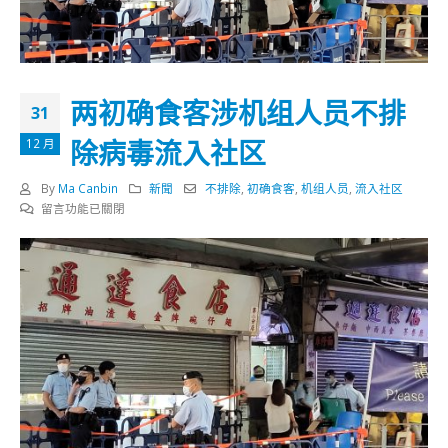
两初确食客涉机组人员不排
31
除病毒流入社区
12 月
By
Ma Canbin
新聞
不排除
,
初确食客
,
机组人员
,
流入社区
在
留言功能已關閉
〈两
初
确
食
客
涉
机
组
人
员
不
排