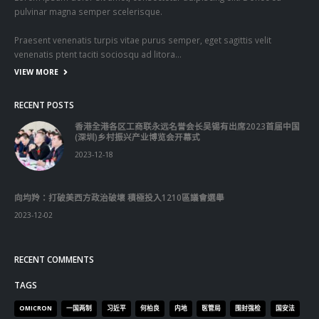
Praesent venenatis turpis vitae purus semper, eget sagittis velit
venenatis ptent taciti sociosqu ad litora…
VIEW MORE
RECENT POSTS
香港全港各区工商联永远名誉会长吴锡有出席2023首届中国
(深圳)乡村振兴产业博览会开幕式
2023-12-18
向均羚：打破美西方政治破壞 積極投入1210區議會選舉
2023-12-02
RECENT COMMENTS
TAGS
OMICRON
一国两制
习近平
何柏良
内地
医管局
围封强检
国安法
基本法
复必泰
大湾区
安心出行
强检
快测
快测阳性
教育局