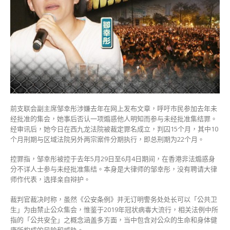
集
结
罪
成
判
监
15
个
月〉
中
前支联会副主席邹幸彤涉嫌去年在网上发布文章，呼吁市民参加去年未
经批准的集会，她事后否认一项煽惑他人明知而参与未经批准集结罪。
经审讯后，她今日在西九龙法院被裁定罪名成立，判囚15个月，其中10
个月刑期与区域法院另外两宗案件分期执行，即总刑期为22个月。
控罪指，邹幸彤被控于去年5月29日至6月4日期间，在香港非法煽惑身
分不详人士参与未经批准集结。本身是大律师的邹幸彤，没有聘请大律
师作代表，选择亲自辩护。
裁判官裁决时称，虽然《公安条例》并无订明警务处处长可以「公共卫
生」为由禁止公众集会，惟鉴于2019年冠状病毒大流行，相关法例中所
指的「公共安全」之概念涵盖多方面，当中包含对公众的生命和身体健
康所构成的风险和威胁。