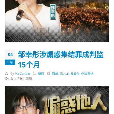
邹幸彤涉煽惑集结罪成判监
04
15个月
1 月
By
Ma Canbin
新聞
罪成
,
西九龙
,
邹幸彤
,
非法集结
在
留言功能已關閉
〈邹
幸
彤
涉
煽
惑