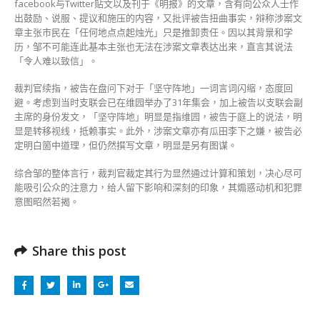
facebook与Twitter贴文以及刊于《明报》的文章，含有向公众人士作
出鼓励、说服、提议和施压的内容，又批评被告扭曲事实，辩称涉案文
章主张市民在「任何地点点起烛光」只是推卸责任。因以其背景和学
历，邹不可能连此基本主张也无法在涉案文章表达出来，直言其说法
「令人难以致信」。
裁判官续指，被告在盘问下对于「坚守阵地」一词言词闪缩，态度回
避。考虑到当时支联会已在维园举办了31年集会，加上被告以支联会副
主席的身份发文，「坚守阵地」明显是指维园，被告于庭上的说法，明
显是转移视线，抵赖事实。此外，涉案文章亦有瓜田李下之嫌，被告必
定明白箇中道理，但仍然撰写文章，明显是另有图谋。
综合邹的整体言行，裁判官裁定其行为显然通过计算和策划，决心尽可
能吸引公众的注意力，给人留下影响和深刻的印象，其煽惑动机和犯罪
意图昭然若揭。
Share this post