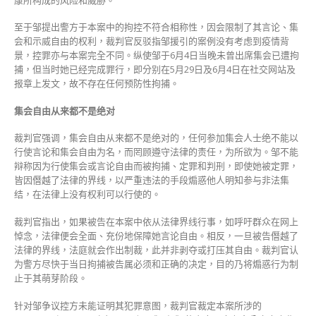
至于邹提出警方于本案中的拘控不符合相称性，因会限制了其言论、集
会和示威自由的权利，裁判官反驳指邹援引的案例没有考虑到疫情背
景，控罪亦与本案完全不同。纵使邹于6月4日当晚未曾出席集会已遭拘
捕，但当时她已经完成罪行，即分别在5月29日及6月4日在社交网站及
报章上发文，故不存在任何预防性拘捕。
集会自由从来都不是绝对
裁判官强调，集会自由从来都不是绝对的，任何参加集会人士绝不能以
行使言论和集会自由为名，而罔顾遵守法律的责任，为所欲为。邹不能
辩称因为行使集会或言论自由而被拘捕、定罪和判刑，即使她被定罪，
皆因僭越了法律的界线，以严重违法的手段煽惑他人明知参与非法集
结，在法律上没有权利可以行使的。
裁判官指出，如果被告在本案中依从法律界线行事，如呼吁群众在网上
悼念，法律便会全面、充份地保障她言论自由。相反，一旦被告僭越了
法律的界线，法庭就会作出制裁，此并非剥夺或打压其自由。裁判官认
为警方尽快于当日拘捕被告属必须和正确的决定，目的乃将煽惑行为制
止于其萌芽阶段。
针对邹争议控方未能证明其犯罪意图，裁判官裁定本案所涉的