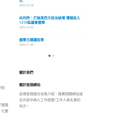
式
抹黑候選人涉選舉舞弊 文: 朱家健
2023-12-18
2023-11-30
極投入
向均羚：打破
香港公院探访明起无须预约一
1210區議會
图睇清最新安排
2023-12-02
2023-01-31
選舉日踴躍投
2023-11-30
關於我們
關於這個網站
這裡是個適合自我介紹、推薦相關網站或
在內容中納入工作經歷/工作人員名單的
学校
地方。
「健康
，化繁