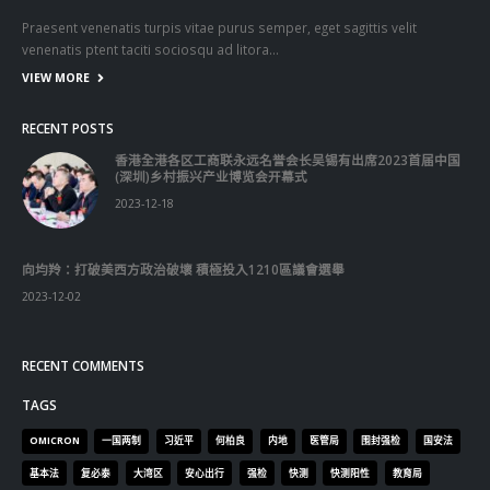
Praesent venenatis turpis vitae purus semper, eget sagittis velit
venenatis ptent taciti sociosqu ad litora…
VIEW MORE
RECENT POSTS
香港全港各区工商联永远名誉会长吴锡有出席2023首届中国
(深圳)乡村振兴产业博览会开幕式
2023-12-18
向均羚：打破美西方政治破壞 積極投入1210區議會選舉
2023-12-02
RECENT COMMENTS
TAGS
OMICRON
一国两制
习近平
何柏良
内地
医管局
围封强检
国安法
基本法
复必泰
大湾区
安心出行
强检
快测
快测阳性
教育局