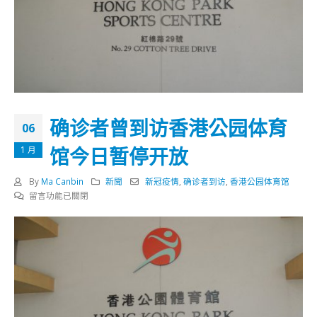
确诊者曾到访香港公园体育
06
馆今日暂停开放
1 月
By
Ma Canbin
新聞
新冠疫情
,
确诊者到访
,
香港公园体育馆
在
留言功能已關閉
〈确
诊
者
曾
到
访
香
港