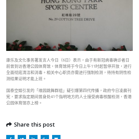
公
园
体
育
馆
今
日
暂
停
开
康乐及文化事务署发言人今日（6日）表示，由于有新冠病毒确诊者日
放〉
前曾到访香港公园体育馆，体育馆将于今日上午11时起暂停开放，进行
中
全面彻底清洁和消毒。相关中心职员亦需进行强制检测，待持有阴性检
测结果证明才能上班。
国泰空姐引发的「维园跳舞群组」疑引爆第四代传播，政府今日凌晨刊
宪，要求指定期间曾身处41个指明地方的人士接受病毒核酸检测，香港
公园体育馆亦上榜。
Share this post