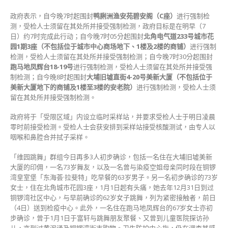
政府表示，自今晚7时起围封
鸭脷洲渔安苑碧安阁（C座）
进行强制检
测，受检人士须留在其处所并接受强制检测，政府目标是在明早（7
日）约7时完成此行动；自今晚7时05分起围封
北角电气道233号城市花
园1期3座（不包括位于城市中心商场地下、1楼及2楼的商铺）
进行强制
检测，受检人士须留在其处所并接受强制检测；自今晚7时30分起围封
跑马地凤辉台18-19号
进行强制检测，受检人士须留在其处所并接受强
制检测；自今晚8时起围封
大埔旧墟直街4-20号美新大厦（不包括位于
美新大厦地下的商铺及1楼至3楼的安老院）
进行强制检测，受检人士须
留在其处所并接受强制检测。
政府将于「受限区域」内设立临时采样站，并要求受检人士于明日凌晨
零时前接受检测。受检人士会获安排到采样站接受核酸测试，由专人以
咽喉和鼻腔合并拭子采样。
「维园跳舞」群组今日再多3人初步确诊，包括一名住在大埔旧墟美新
大厦的印佣，一名73岁舞友，以及一名曾与染疫空姐母亲同时段在铜锣
湾皇室堡「东海荟·拉斐特」吃早餐的63岁男子。另一名初步确诊的73岁
女士，住在北角城市花园3座，1月1日起有头痛，她去年12月31日到过
铜锣湾社区中心，与早前确诊的62岁女子跳舞，列为紧密接触者，前日
（4日）送到检疫中心。此外，一名住在跑马地凤辉台的67岁女士亦初
步确诊，曾于1月1日于富轩与跳舞朋友聚餐、又曾到儿童医院探访孙
儿，亦到过黄泥涌及铜锣湾街市购物。卫生防护中心指，仍在调查其感