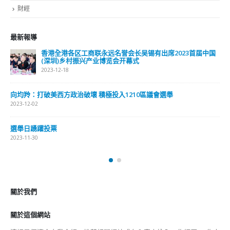
揽成员的行径，与国际恐怖主义活动趋势相似，大多利用社交
媒体，但亦有迹象显示，有人将恐怖主义思想渗透校园，在校
内招揽学生参与恐怖活动。他批评，近年有学生关注组织、政
治团体，甚至补习社，肆意向学生灌输不当价值观，散播虚假
或具偏见的讯息，意图引起学生对国家及特区政府的憎恨，甚
至鼓吹使用暴力及违法行为，以达致政治目的。 邓炳强强
调，同情暴力袭击者的人，很容易进一步激化，而变成支持
者，继而变成恐怖活动的参与者，形容类似的恐怖主义激化过
程，在外地屡见不鲜，市民应引以为戒。 警方主动调查危害
国安案件有专人网上巡逻 邓炳强认为，目前仍有危害国家安
全的思想，透过媒体及文化艺术等软对抗的方式，渗透及荼毒
年轻人。政府必定依法严厉对付、加强情报搜集，并全面调查
任何在网上散播虚假或不良讯息、企图煽动仇恨或暴力的行
为；例如科技罪案科有专人进行网上巡逻和情报搜集，并利用
人工智能分析，过往多次利用刑事条例的煽动罪作出拘捕，而
民政事务局会认真研究其他国家，对假新闻及假消息的处理方
法。 组织违法不会因解散一笔勾销最多「罪孽有所减低」 对
于教协及民阵早前先后宣布自行解散，邓炳强则重申，解散并
不代表过去的事情可以「一笔勾销」，仍然要为非法行为受到
法律制裁；但若组织自行解散，可减低对社会的「遗害」及
「罪孽」。 邓炳强指出，无论任何个人和组织，触犯国安
法，宣扬暴力，与外国组织有不寻常交流，我们一定全力调
查，强调即使组织解散，但相关罪行不会一笔勾销，一定会受