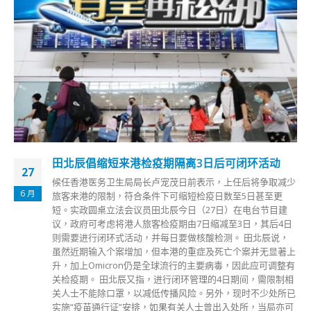
港大学生会成员涉煽恐怖主义被捕 李家超：违法
18
者须依法处置
8 月
（李家超：任何人违法必依法处置） 政务司司长李家超、保
安局局长邓炳强今日（18日）出席立法会会议。是日有4名港
大学生会成员，因通过动议「感谢」七一刺警案疑凶被捕，李
家超见记者期间，回应相关事件。李家超形容，法律的条文是
清晰的，香港是一个守法的城市，任何人如有违法，执法部门
都会处理。邓炳强则指，不论任何人、任何身份，只要违法也
会拘捕、付法律的代价，学生的身份最多有可能是法庭上的一
个求情理由。 李家超：每个人必须为自己的行为负责 李家超
指从政府角度，任何人犯法，首先他们都不希望见到，政府希