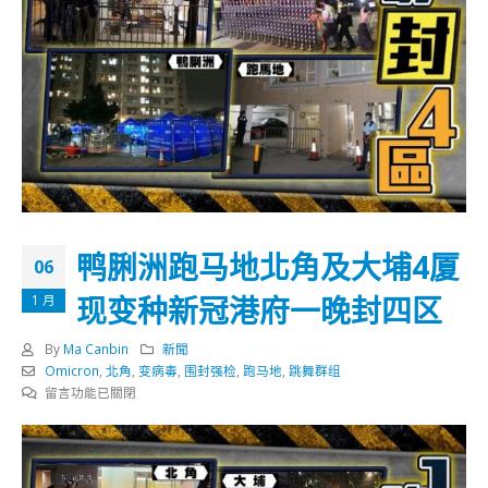
鸭脷洲跑马地北角及大埔4厦
06
现变种新冠港府一晚封四区
1 月
By
Ma Canbin
新聞
Omicron
,
北角
,
变病毒
,
围封强检
,
跑马地
,
跳舞群组
在
留言功能已關閉
〈鸭
脷
洲
跑