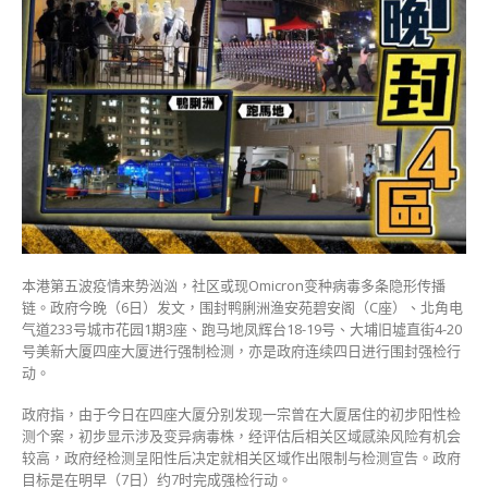
马
地
北
角
及
大
埔
4
厦
现
变
种
新
本港第五波疫情来势汹汹，社区或现Omicron变种病毒多条隐形传播
冠
链。政府今晚（6日）发文，围封鸭脷洲渔安苑碧安阁（C座）、北角电
港
气道233号城市花园1期3座、跑马地凤辉台18-19号、大埔旧墟直街4-20
府
号美新大厦四座大厦进行强制检测，亦是政府连续四日进行围封强检行
一
动。
晚
封
政府指，由于今日在四座大厦分别发现一宗曾在大厦居住的初步阳性检
四
测个案，初步显示涉及变异病毒株，经评估后相关区域感染风险有机会
区〉
较高，政府经检测呈阳性后决定就相关区域作出限制与检测宣告。政府
中
目标是在明早（7日）约7时完成强检行动。