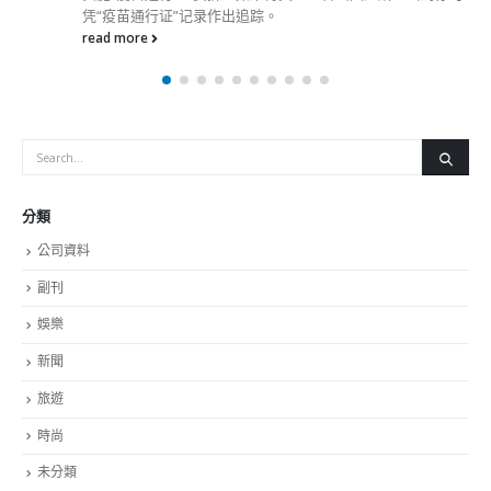
望共建一个守法的城市。 李家超强调守法重要性，如有人犯
法，执法部门必需依法处置。「我们是一个守法的社会，好讲
法治精神，每个人都必须为自己的行为负责。」他呼吁打算做
任何事前，都要从法律角度三思。 被问到如何划分鼓励支持
恐怖主义与发表评论的界限，李家超表示法例已非常清晰，香
港市民应继续发展具有法律约束力的文化，政府政策中亦明确
地规定谁曾作出违法事宜，执法部门必定会采取行动，市民应
确保自己所作之事乃合法。 （邓炳强：无论是什么身份犯法
都要付出法律代价） 邓炳强：执法行动以证据为本 邓炳强表
示，任何人或组织无论是什么身份，犯法都要付出法律代价，
身份会不会成为求情原因，这交由法庭决定。他强调，任何人
如有违法，执法部门都是根据证据去决定是否拘捕和检控，不
会因为特定人士的身份、职业而有所不同，指这样不公平。
邓炳强表示，宣扬恐怖主义是严重罪行，这些行为可能导致无
辜人士被煽动，从而参加恐怖活动。他又指普通评论不会犯
法，但是如果有煽动的成分，可能违反《刑事罪行条例》；但
是如果是宣扬，有可能违反国安法27条。 邓炳强表示，本港
近月发生多宗与恐怖活动有关的案件，都涉及严重罪行，指有
年轻人被误导而参与恐怖活动，政府会全力打击恐怖活动，呼
吁社会同心协力，向暴力说不，拒绝英雄化、美化或淡化任何
暴力袭击行为，避免年轻人受极端思想荼毒，成为恐吓分子。
斥有人将恐怖主义思想渗透校园 邓炳强指，本地激进组织招