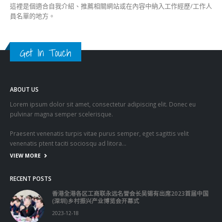
這裡是個適合自我介紹、推薦相關網站或在內容中納入工作經歷/工作人
員名單的地方。
Get In Touch
ABOUT US
Lorem ipsum dolor sit amet, consectetur adipiscing elit. Donec eu
pulvinar magna semper scelerisque.
Praesent venenatis turpis vitae purus semper, eget sagittis velit
venenatis ptent taciti sociosqu ad litora…
VIEW MORE
RECENT POSTS
香港全港各区工商联永远名誉会长吴锡有出席2023首届中国
(深圳)乡村振兴产业博览会开幕式
2023-12-18