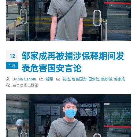
邹家成再被捕涉保释期间发
12
表危害国安言论
1 月
By
Ma Canbin
新聞
初选
,
危害国安
,
国安处
,
揽炒派
,
邹家成
在
留言功能已關閉
〈邹
家
成
再
被
捕
涉
保