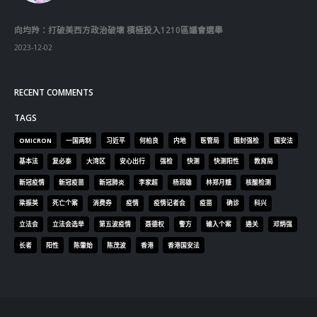
向均羚：打破美西方政治破壞 積極投入1210區議會選舉
2023-12-02
RECENT COMMENTS
TAGS
OMICRON
一国两制
习近平
何柏良
内地
医管局
围封强检
国安法
基本法
复必泰
大湾区
安心出行
强检
快测
快测阳性
教育局
新冠疫情
新冠疫苗
新冠肺炎
李家超
杨润雄
林郑月娥
核酸检测
梁振英
死亡个案
消费券
疫情
疫情记者会
疫苗
确诊
科兴
立法会
立法会选举
第五波疫情
聂德权
警方
输入个案
通关
邓炳强
长者
阳性
陈肇始
陈茂波
香港
香港国安法