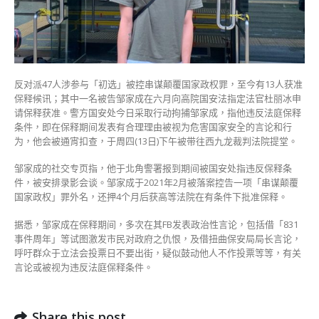
释
期
间
发
表
危
反对派47人涉参与「初选」被控串谋颠覆国家政权罪，至今有13人获准
害
保释候讯；其中一名被告邹家成在六月向高院国安法指定法官杜丽冰申
国
请保释获准。警方国安处今日采取行动拘捕邹家成，指他违反法庭保释
安
条件，即在保释期间发表有合理理由被视为危害国家安全的言论和行
言
为，他会被通宵扣查，于周四(13日)下午被带往西九龙裁判法院提堂。
论〉
中
邹家成的社交专页指，他于北角警署报到期间被国安处指违反保释条
件，被安排录影会谈。邹家成于2021年2月被落案控告一项「串谋颠覆
国家政权」罪外名，还押4个月后获高等法院在有条件下批准保释。
据悉，邹家成在保释期间，多次在其FB发表政治性言论，包括借「831
事件周年」等试图激发市民对政府之仇恨，及借扭曲保安局局长言论，
呼吁群众于立法会投票日不要出街，疑似鼓动他人不作投票等等，有关
言论或被视为违反法庭保释条件。
Share this post