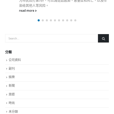
为市民应打第3针，可以减低如感染、患重症和死亡，以及传
染给其他人等风险。
read more
分類
公司資料
副刊
娛樂
新聞
旅遊
時尚
未分類