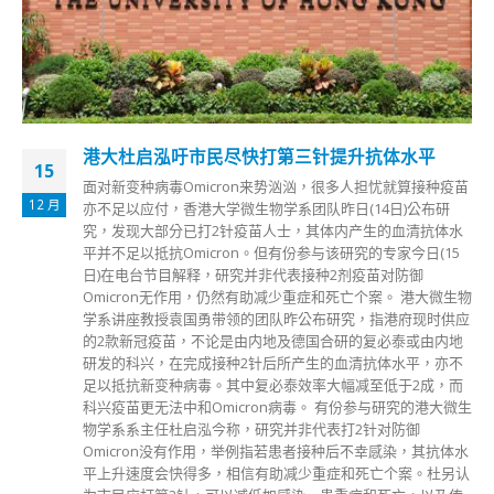
港大杜启泓吁市民尽快打第三针提升抗体水平
15
面对新变种病毒Omicron来势汹汹，很多人担忧就算接种疫苗
12 月
亦不足以应付，香港大学微生物学系团队昨日(14日)公布研
究，发现大部分已打2针疫苗人士，其体内产生的血清抗体水
平并不足以抵抗Omicron。但有份参与该研究的专家今日(15
日)在电台节目解释，研究并非代表接种2剂疫苗对防御
Omicron无作用，仍然有助减少重症和死亡个案。 港大微生物
学系讲座教授袁国勇带领的团队昨公布研究，指港府现时供应
的2款新冠疫苗，不论是由内地及德国合研的复必泰或由内地
研发的科兴，在完成接种2针后所产生的血清抗体水平，亦不
足以抵抗新变种病毒。其中复必泰效率大幅减至低于2成，而
科兴疫苗更无法中和Omicron病毒。 有份参与研究的港大微生
物学系系主任杜启泓今称，研究并非代表打2针对防御
Omicron没有作用，举例指若患者接种后不幸感染，其抗体水
平上升速度会快得多，相信有助减少重症和死亡个案。杜另认