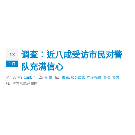
调查：近八成受访市民对警
13
队充满信心
1 月
By
Ma Canbin
新聞
市民
,
服务质素
,
电子报案
,
警员
,
警方
在
留言功能已關閉
〈调
查：
近
八
成
受
访
市