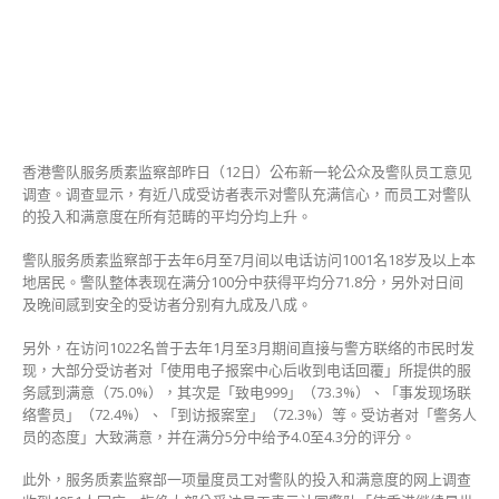
民
对
警
队
充
满
信
心〉
香港警队服务质素监察部昨日（12日）公布新一轮公众及警队员工意见
中
调查。调查显示，有近八成受访者表示对警队充满信心，而员工对警队
的投入和满意度在所有范畴的平均分均上升。
警队服务质素监察部于去年6月至7月间以电话访问1001名18岁及以上本
地居民。警队整体表现在满分100分中获得平均分71.8分，另外对日间
及晚间感到安全的受访者分别有九成及八成。
另外，在访问1022名曾于去年1月至3月期间直接与警方联络的市民时发
现，大部分受访者对「使用电子报案中心后收到电话回覆」所提供的服
务感到满意（75.0%），其次是「致电999」（73.3%）、「事发现场联
络警员」（72.4%）、「到访报案室」（72.3%）等。受访者对「警务人
员的态度」大致满意，并在满分5分中给予4.0至4.3分的评分。
此外，服务质素监察部一项量度员工对警队的投入和满意度的网上调查