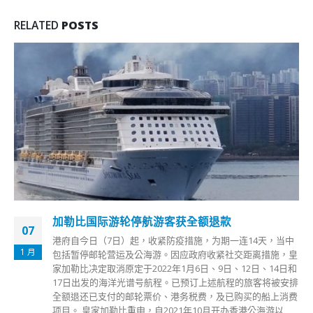
RELATED
POSTS
加勒比国际游轮停航游客获全额退款
07
港府自今日（7日）起，收紧防疫措施，为期一连14天，当中
1 月
包括暂停邮轮营运及公海游。因应政府收紧社交距离措施，皇
家加勒比决定取消原定于2022年1月6日、9日、12日、14日和
17日出发的海洋光谱号航程。已预订上述航程的旅客将被安排
全额退还已支付的邮轮票价、港务税费，及已购买的船上消费
项目。 皇家加勒比重申，自2021年10月开办香港公海游以