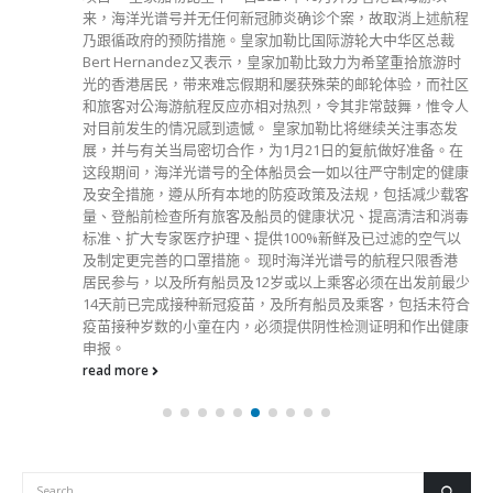
来，海洋光谱号并无任何新冠肺炎确诊个案，故取消上述航程
乃跟循政府的预防措施。皇家加勒比国际游轮大中华区总裁
Bert Hernandez又表示，皇家加勒比致力为希望重拾旅游时
光的香港居民，带来难忘假期和屡获殊荣的邮轮体验，而社区
和旅客对公海游航程反应亦相对热烈，令其非常鼓舞，惟令人
对目前发生的情况感到遗憾。 皇家加勒比将继续关注事态发
展，并与有关当局密切合作，为1月21日的复航做好准备。在
这段期间，海洋光谱号的全体船员会一如以往严守制定的健康
及安全措施，遵从所有本地的防疫政策及法规，包括减少载客
量、登船前检查所有旅客及船员的健康状况、提高清洁和消毒
标准、扩大专家医疗护理、提供100%新鲜及已过滤的空气以
及制定更完善的口罩措施。 现时海洋光谱号的航程只限香港
居民参与，以及所有船员及12岁或以上乘客必须在出发前最少
14天前已完成接种新冠疫苗，及所有船员及乘客，包括未符合
疫苗接种岁数的小童在内，必须提供阴性检测证明和作出健康
申报。
read more