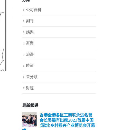
公司資料
副刊
娛樂
新聞
旅遊
時尚
未分類
財經
最新報導
远名誉
選舉日踴躍投票 文: 朱家健
香
届中国
会长
2023-11-30
览会开幕
(深