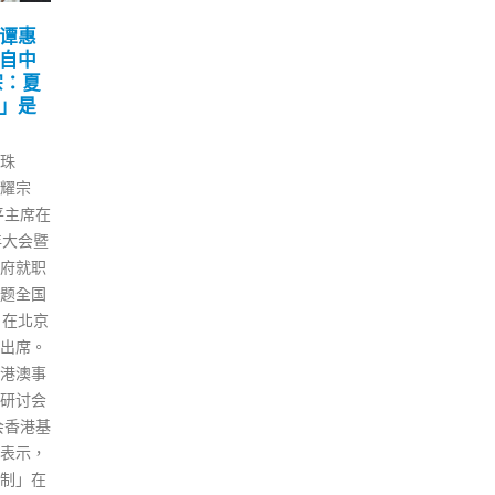
恐吓
黎智英2项欺诈罪成被判囚
谭
10
10
险
5年9个月
步政
会
12 月
4 月
日）收到
壹传媒黎智英与壹传媒集团行政
全国
爆炸品
总监黄伟强，涉嫌隐瞒业主香港
（1
场检查
科技园公司，违反租契使用价值
超昨
未知粉
5.16亿港元将军澳工业村地段，
就有
午2时
令与黎智英相关的公司获得租金
超，
查信件
利益，2人因而被控欺诈罪。案
票，
香港湾
件早前在区院经审讯后，黎、黄
格，
，里面
二人同被裁定罪成，并于上月进
支持
疑白色
行求情后，案件押后至今早(10
李家
奉召到
日)作出判刑。黎智英被判囚5年
间积
信件在早
9个月、罚款200万港元及被颁令
认识
。案件交
取消担任公司管理层等资格8
后，
进。
年，另黄则被判囚21个月。法官
持。
陈广池指黎滥用传媒形象作为保
不同
护罩，使科技园及执法机构不敢
反应
贸然行事，为案中加重刑责因