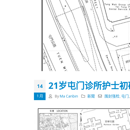
21岁屯门诊所护士初
14
1 月
By
Ma Canbin
新聞
围封强检
,
屯门
香港全港各区工商联永远名誉
選舉日
会长吴锡有出席2023首届中国
2023-11-
(深圳)乡村振兴产业博览会开幕