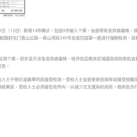
，昨日（13日）新增14宗确诊，包括9宗输入个案，全部带有变异病毒株，
起围封屯门青山公路－青山湾段345号龙成花园第一座进行强制检测，目
性检测个案，初步显示涉及变异病毒株，经评估后相关区域感染风险有机会
宣告。
检人士于明日凌晨零时前接受检测。受检人士会获安排到采样站接受核酸
测结果前，受检人士必须留在处所内，以减少交叉感染的风险。政府会为