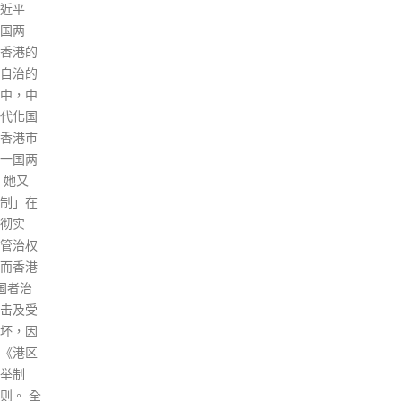
超，
素；另法官虽接纳黄没有个人得
能为
益，但他作为涉案公司行政部主
指，
管，听取上司及黎的指示行事，
任期
可谓是助纣为虐执行诈骗行为。
市民
运载黎智英的囚车于今午约1时
在竞
离开法院，现场有大批警员荷枪
标、
实弹戒备。 本案被告依次是黎智
到，
英(74岁)和黄伟强(61岁)，两人
和规
被控一项欺诈罪，黎则再独自面
难。
对多一项欺诈罪，控罪指两人分
竞选
别于1998年至2020年间，向香
响防
港科技园公司隐瞒，非按照租契
民，
附表等使用将军澳工业村骏盈街
到5
8号的处所。法官判刑时提及，
个月
黎就早前数宗涉及未经批准集结
机会
而共被判囚20个月，他已服毕有
宗表
关刑期，并正就两宗案提出上
的意
诉。 法官判刑指本案犯手法虽不
在4