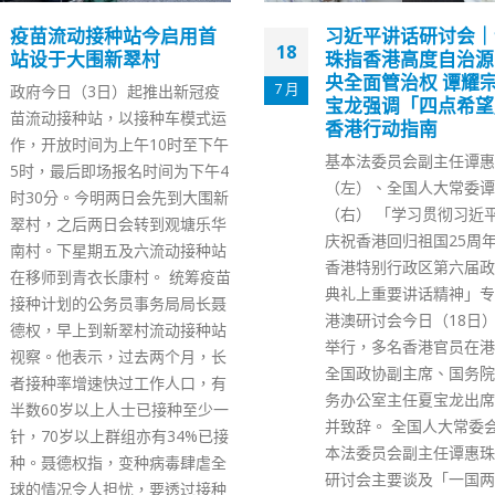
习近平讲话研讨会｜谭惠
香港警总收可疑粉末
15
珠指香港高度自治源自中
信 调查后认为无危
央全面管治权 谭耀宗：夏
12 月
湾仔警察总部今日（15
宝龙强调「四点希望」是
恐吓信，内有可疑粉末，
香港行动指南
处理科（EOD）人员到
基本法委员会副主任谭惠珠
后，认为没有危险，暂时
（左）、全国人大常委谭耀宗
末为何物质。 事发于下
（右） 「学习贯彻习近平主席在
许，警察总部收发组在检
庆祝香港回归祖国25周年大会暨
时，发现一封收信人为「
香港特别行政区第六届政府就职
仔警察总部CID」的信件
典礼上重要讲话精神」专题全国
有一个胶袋，胶袋内有可
港澳研讨会今日（18日）在北京
粉末。爆炸品处理课人员
举行，多名香港官员在港出席。
场处理。 经初步调查，
全国政协副主席、国务院港澳事
上10时由邮差送达警总
务办公室主任夏宝龙出席研讨会
由湾仔警区刑事调查队跟
并致辞。 全国人大常委会香港基
read more
本法委员会副主任谭惠珠表示，
研讨会主要谈及「一国两制」在