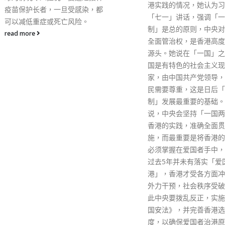
港实践的情况，她认为习近平
「七一」讲话，强调「一国两
制」是总的原则，中央对香港的
全面管治权，是香港高度自治的
源头。她说在「一国」之中，中
国是有特色的社会主义现代化国
家，由中国共产党领导，香港市
民需要尊重，这是日后「一国两
制」发展最重要的基础。 她又
说，中央会坚持「一国两制」在
香港的实践，准确全面贯彻实
施，而最重要是将香港的管治权
必须掌握在爱国者手中，而香港
过去5年并未有落实「爱国者治
港」，香港才受各方面冲击及受
外力干预，社会秩序受破坏，因
此中央要拨乱反正，实施《港区
国安法》，并完善香港选举制
度，以确保爱国者治港原则。 全