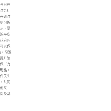
复杂，但涉及多人参与，可谓是
步政
明目张胆地犯案，令科技园政策
家超
措施受到打击，滥用政府批出的
之一
土地，令承租人自肥。法官指黎
宗解
并没有任何求情陈词或求情信，
盾，
而黎在背景报告中重申自己只是
在处
董事局主席及董事，并不是处理
上。
租契的角色，事件应归咎于总营
调「
运总裁，并指其定罪会打击香港
我」
营商环境及损害作为财务中心的
为市
声誉，而他又认为一些美国官员
是希
等的谴责言论是不请自来且毫无
他相
用处，他对此只能泰然处之，他
市民
亦重申自己并非政治人物及没有
竞争
参与任何政党，及指自己没有做
巩固
错，却对家人受压感歉疚。惟法
好。
官认为黎在案中有其重要角色，
read
或黎需日理万机，但不应以此作
为抗辩理由，否则签署承诺或法