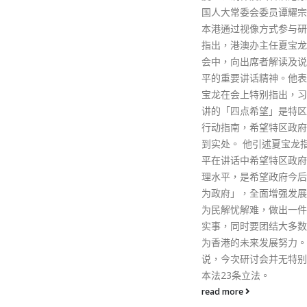
国人大常委会委员谭耀宗今日在
本港通过视像方式参与研讨会后
指出，港澳办主任夏宝龙在研讨
会中，向出席者解读及说明习近
平的重要讲话精神。他表示，夏
宝龙在会上特别指出，习近平所
讲的「四点希望」是特区政府的
行动指南，希望特区政府可以做
到实处。 他引述夏宝龙指，习近
平在讲话中希望特区政府提升治
理水平，是希望政府今后做「有
为政府」，全面增强发展动能，
为民解忧解难，做出一件件民生
实事，同时要团结大多数，共同
为香港的未来发展努力。他又
说，今次研讨会并无特别提及基
本法23条立法。
read more