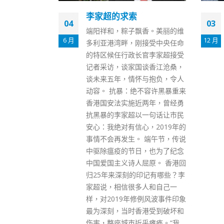
疫苗流动接种站今启用首
03
18
站设于大围新翠村
香。美丽的维
12 月
7 月
政府今日（3日）起推出新冠疫
接受中央任命
苗流动接种站，以接种车模式运
官李家超接受
作，开放时间为上午10时至下午
谈香江沧桑，
5时，最后即场报名时间为下午4
与抱负，令人
时30分。今明两日会先到大围新
不容许黑暴重来
翠村，之后两日会转到观塘乐华
两年，曾经勇
南村。下星期五及六流动接种站
一句话让市民
在移师到青衣长康村。 统筹疫苗
，2019年的
接种计划的公务员事务局局长聂
 端午节，传说
德权，早上到新翠村流动接种站
，也为了纪念
视察。他表示，过去两个月，长
屈原。 香港回
者接种率增速快过工作人口，有
印记有哪些？李
半数60岁以上人士已接种至少一
人和自己一
针，70岁以上群组亦有34%已接
例风波事件印象
种。聂德权指，变种病毒肆虐全
港受到破坏和
球的情况令人担忧，要透过接种
乎瘫痪。“我