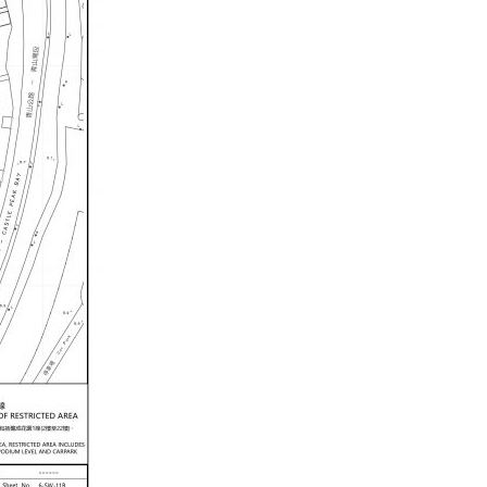
式
诊
選人涉選舉舞弊 文: 朱家健
2023-12-18
所
30
护
向均羚：打破美西方政治破壞 積
士
香港公院探访明起无须预约一
1210區議會選舉
初
图睇清最新安排
2023-12-02
确
2023-01-31
龙
選舉日踴躍投票
成
2023-11-30
花
园
一
座
围
封
强
检〉
中