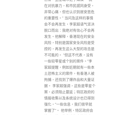
疫苗保护长者，一旦受感染，都
民感同身受，
可以减低重症或死亡风险。
识到居安思危
read more
问及这样的事情
家超语气坚决
有信心不会再
港现在的安全
安全风险是受
大型的攻击是
这不代表，没有
的案件。”李
期就有一些本
，有香港人被
炸品和大量证
，这些是零星个
；特区政府的
设计也已得到
，我们很早就
例，特区政府会