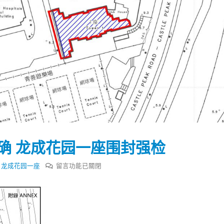
确 龙成花园一座围封强检
在
,
龙成花园一座
留言功能已關閉
〈21
岁
踴躍投票 文: 朱家健
香港全港各区工商联永
屯
会长吴锡有出席2023首
30
门
(深圳)乡村振兴产业博