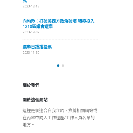
式
抹黑候選人涉選舉舞弊 文: 朱家健
2023-12-18
2023-11-30
極投入
向均羚：打破
香港公院探访明起无须预约一
1210區議會
图睇清最新安排
2023-12-02
2023-01-31
選舉日踴躍投
2023-11-30
關於我們
關於這個網站
這裡是個適合自我介紹、推薦相關網站或
在內容中納入工作經歷/工作人員名單的
地方。