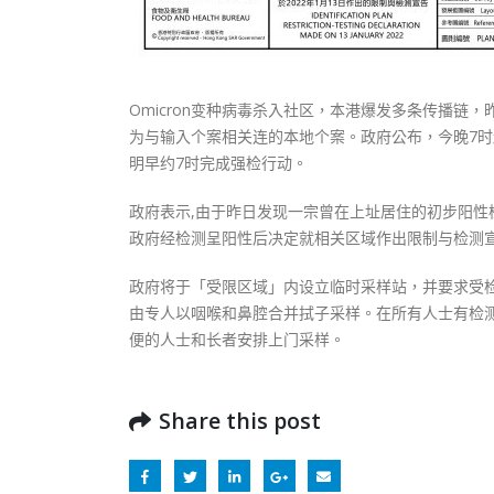
Omicron变种病毒杀入社区，本港爆发多条传播链
为与输入个案相关连的本地个案。政府公布，今晚7时
明早约7时完成强检行动。
政府表示,由于昨日发现一宗曾在上址居住的初步阳
政府经检测呈阳性后决定就相关区域作出限制与检测
政府将于「受限区域」内设立临时采样站，并要求受
由专人以咽喉和鼻腔合并拭子采样。在所有人士有检
便的人士和长者安排上门采样。
Share this post