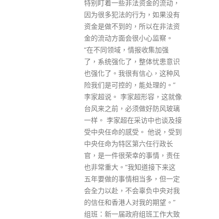
资金的流动，
为，如果没有
所以在非法资
小心监察。
报收集加强
整体忧患意识
信心，这种风
能处理的。”
超形容，这就像
做好防风玻璃
采访中也谈及接
。 他说，受到
六任行政长
的事情，责任
知道接下来这
当多，但一定
辜负中央对我
我的期望。”
组班工作大致