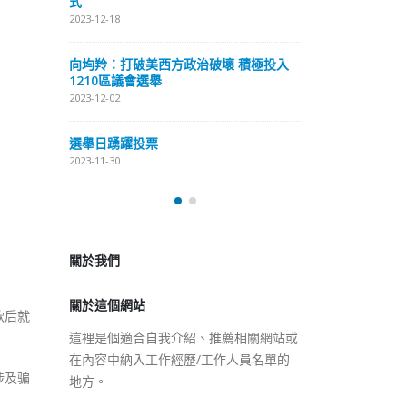
式
抹黑候選人涉選舉舞弊 文: 朱家健
2023-12-18
2023-11-30
極投入
向均羚：打破
香港公院探访明起无须预约一
1210區議會
图睇清最新安排
2023-12-02
2023-01-31
選舉日踴躍投
2023-11-30
關於我們
關於這個網站
這裡是個適合自我介紹、推薦相關網站或
在內容中納入工作經歷/工作人員名單的
款后就
地方。
涉及骗