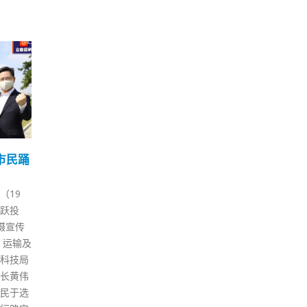
时停
香港酒吧派对房今起可重
林
19
11
开堂食延长至午夜12时
周
中
5 月
1 月
拘捕7
本港第五波疫情缓和，政府今日
Om
闻》高
（19日）起放宽第二阶段社交距
对社
女），年
离措施，酒吧酒馆、夜店、派对
于宣
1人则为
房间、浴室、卡拉OK、麻雀天
或以
》副社
九耍乐场所、邮轮等可以重开；
农历
刑事罪
堂食延长至晚上12时，宴会人数
月娥
发布煽
可增至120人；室内及室外运动
媒时