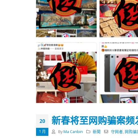
新春将至网购骗案频
20
香港全港各区工商联永远名誉
選舉日
会长吴锡有出席2023首届中国
2023-11-
1 月
By
Ma Canbin
新聞
守网者
,
网购骗
(深圳)乡村振兴产业博览会开幕