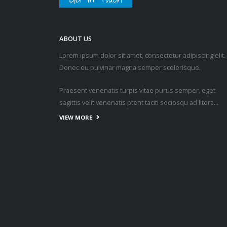
ABOUT US
Lorem ipsum dolor sit amet, consectetur adipiscing elit.
Donec eu pulvinar magna semper scelerisque.
Praesent venenatis turpis vitae purus semper, eget
sagittis velit venenatis ptent taciti sociosqu ad litora…
VIEW MORE