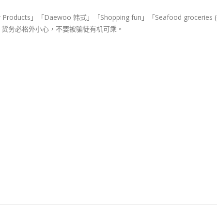
专
」「Daewoo 韩式」「Shopping fun」「Seafood groceries (
页〉
到有「笋」货务必格外小心，不要被骗徒有机可乘。
中