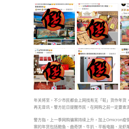
式
抹黑候
2023-12-18
2023-11-
向均羚：打破美西方政治破壞 積極投入
1210區議會選舉
2023-12-02
選舉日踴躍投票
2023-11-30
年关将至，不少市民都会上网找有无「荀」货作年货
再无音讯。警方近日提醒市民，在网购之前一定要查
警方指，上一季网购骗案持续上升，加上Omicro
案的年货包括鲍鱼、曲奇饼、牛扒、平板电脑、龙虾