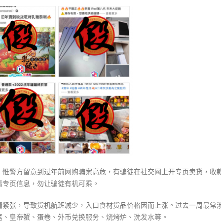
式
〈新
選人涉選舉舞弊 文: 朱家健
2023-12-18
春
30
将
向均羚：打破美西方政治破壞 積
至
香港公院探访明起无须预约一
1210區議會選舉
网
图睇清最新安排
2023-12-02
购
2023-01-31
骗
選舉日踴躍投票
案
2023-11-30
频
发
香
港
警
方
揭
，惟警方留意到过年前网购骗案高危，有骗徒在社交网上开专页卖货，收
多
清专页信息，勿让骗徒有机可乘。
个
涉
n疫情紧张，导致货机航班减少，入口食材货品价格因而上涨。过去一周最常
案
尾、皇帝蟹、蛋卷、外币兑换服务、烧烤炉、洗发水等。