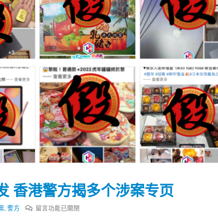
发 香港警方揭多个涉案专页
踴躍投票 文: 朱家健
香港全港各区工商联永
会长吴锡有出席2023首
30
在
案
,
警方
留言功能已關閉
(深圳)乡村振兴产业博