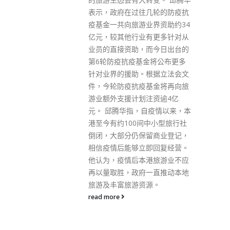
电台节目访问时说，有国家的做
几轮的防疫抗
法包括如认为是虚假讯息、对社
业界资助约34
会造成破坏，便会要求移除，同
有更多针对从
时会给予申辩机会；亦有做法是
而今日出台的
要求发布者作出声明，例如有关
金将公布更多
讯息未经求证及查证等；外国亦
根据立法会文
有做法，例如在选举前，不能发
基金将再向旅
放与选举有关讯息等，李家超强
注资逾4亿
调当局未决定採用何种方法，会
自疫情以来，本
按具体情况选择，亦会有谘询。
间中小型旅行社
他又认为，业界应订下一套自
留商业登记，
律、有公信力的守则，令从业员
即回复经营。
更专业化及达到社会期望。他重
港旅游业不应
申，自由不等于任意妄为，而当
一直推动本地
自由在法律下进行，便愈有自由
源。
的空间，否则便会出现弱肉强食
的情况。 另外，对于基本法23
条立法问题，李家超认为，社会
有共识要立法，但问题不是几时