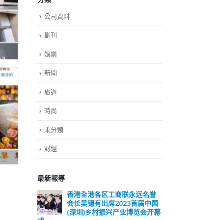
公司資料
副刊
娛樂
新聞
旅遊
時尚
未分類
財經
最新報導
远名誉
選舉日踴躍投票 文: 朱家健
香
届中国
会长
2023-11-30
览会开幕
(深