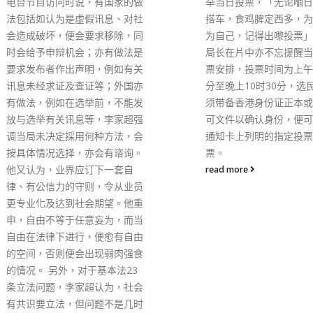
举当日投票，「无论嗰日行路定
动刊物罪，警方搜查被捕
搭车，食鸡脾定西多，为香港、
处所，各人随后被押往不
为自己，记得出嚟投票」！ 几位
扣查。被捕的7人当中，
局长在片中亦不忘提醒当日的投
和陈沛敏为夫妻关系。 
票安排，投票时间为上午8时30
闻》下午即在社交平台表
分至晚上10时30分，选民当日只
应警方拘捕多名高层及前
须带备香港身份证正本或其他认
员、带走多人协助调查，
可文件以确认身份，便可于投票
《立场新闻》办公室检走
通知卡上列明的指定投票站投
脑及部分文件，《立场新
票。
定即时停止运作，包括网
有社交媒体立即停止更新
read more
于日内移除。署任总编辑
已请辞，《立场新闻》所
已即时遣散。
read more