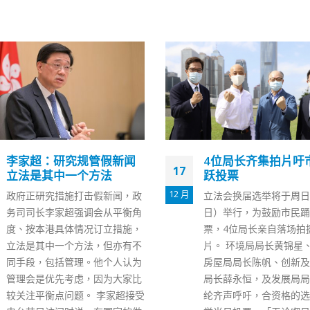
4位局长齐集拍片吁市民踊
《立场新闻》宣布即
29
跃投票
止运作
12 月
立法会换届选举将于周日（19
警方国安处今日（29日）
日）举行，为鼓励市民踊跃投
人，其中6人为《立场新
票，4位局长亲自落场拍摄宣传
层或前高层人员（3男3
片。 环境局局长黄锦星、运输及
龄介乎34岁至73岁；另
房屋局局长陈帆、创新及科技局
正在还柙的前《苹果日报
局长薛永恒，及​发展局局长黄伟
长陈沛敏。7人涉违反《
纶齐声呼吁，合资格的选民于选
行条例》第9及10条串谋