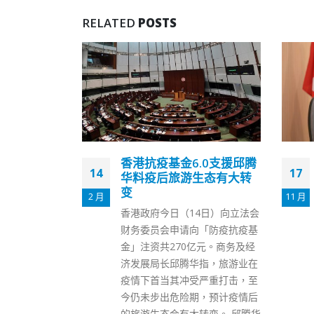
RELATED
POSTS
.0支援邱腾
李家超：研究规管假新闻
17
17
生态有大转
立法是其中一个方法
11 月
12 月
政府正研究措施打击假新闻，政
4日）向立法会
务司司长李家超强调会从平衡角
「防疫抗疫基
度、按本港具体情况订立措施，
亿元。商务及经
立法是其中一个方法，但亦有不
指，旅游业在
同手段，包括管理。他个人认为
严重打击，至
管理会是优先考虑，因为大家比
，预计疫情后
较关注平衡点问题。 李家超接受
转变。 邱腾华