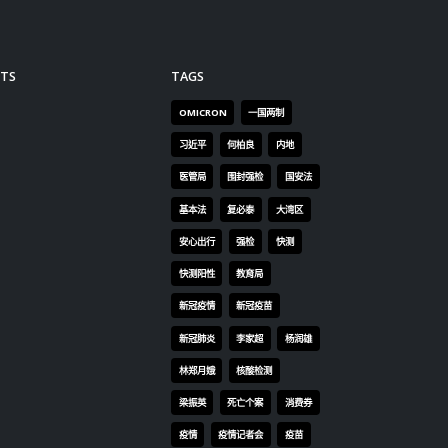
TS
TAGS
OMICRON
一国两制
习近平
何柏良
内地
医管局
围封强检
国安法
基本法
复必泰
大湾区
安心出行
强检
快测
快测阳性
教育局
新冠疫情
新冠疫苗
新冠肺炎
李家超
杨润雄
林郑月娥
核酸检测
梁振英
死亡个案
消费券
疫情
疫情记者会
疫苗