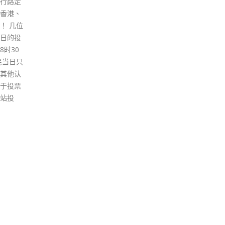
人士的
无需戴口罩。 根据最新的防疫规
园本
同警署
例，酒吧/酒馆可于今日起重开
动，
钟沛权
并于每天凌晨5时至翌日凌晨1时
指，
《立场新
59分营业（包括5月19日凌晨零
案，
示，因
时零分至凌晨1时59分），每台
其紧
高层人
最多4人，顾客人数为处所容纳
离，
并在
量上限的75%。亦是指，酒吧可
社区
多部电
于今日凌晨零时起率先营业2小
传播
闻》决
时，到凌晨2时再关门。 由今日
发上
站及所
起，餐饮处所可提供堂食服务的
心、
，并将
时间会延长至晚上11时59分，宴
暂停
林绍桐
会活动人数上限提升至120人，
定暂
有员工
每台人数上限维持最多8人及顾
立即
客人数为处所容纳量上限的
稚园
100%。此外，卡拉OK场所亦可
暂停
于今日起重开，每个房间人数上
以利
限为8人，顾客人数为处所容纳
星期
量上限的75%。 根据防疫规例的
中学
要求，堂食顾客在进入处所前须