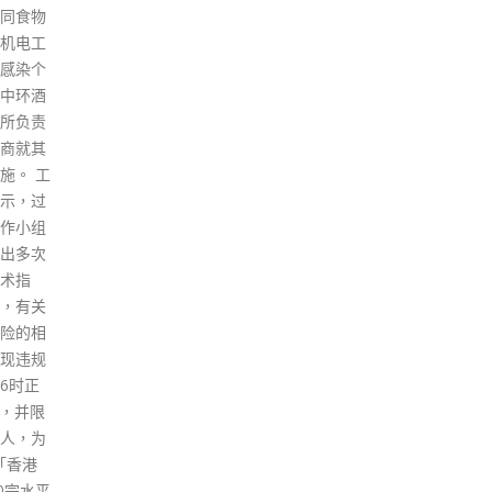
一起倒
次提出希望尽快加入区域全面经
文凭
超表示，
济伙伴协定(RCEP)，形容落实
学文
盛的
RCEP是对全球及区域经济的强
提交
 香港跨
心针，这项多边协议涵盖15个国
20
家超
家，占全球三分一人口和国民生
以下
咀与市民
产总值，可成为支持区内贸易经
香港
济的主力。他引述部分成员国，
试，
包括南韩和新西兰都对香港加入
岁，
RCEP表示支持。 他续指，会议
20
今年主题是讨论区内面对的「后
读由
疫情」挑战，以及如何促进经
之课
济，不同经济体都集中讨论如何
read
令区内更开放，在亚太地区成立
自贸区的长远目标再次被提上议
程，亦有讨论在全球供应链受冲
击、经济下行的同时，如何减少
贸易壁垒推动经济发展。 另外，
邱腾华还表示，本港在第五波疫
情受到很大打击，需先做好防疫