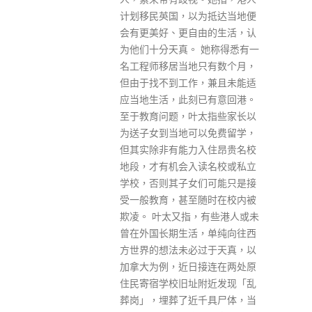
为抵达当地便
把握未来更多机遇，呼吁香港社
由的生活，认
会各界应齐心，帮助青少年自强
 她称得悉有一
不息，从小培养正确价值观及人
只有数个月，
生态度，让青少年在成长过程
，兼且未能适
中，克服挫折及困难，为梦想奋
已有意回港。
斗。 东九龙总区今年上半年20
太指些家长以
岁以下青少年被捕人数与去年同
以免费留学，
期相比，由336人下降至244
入住昂贵名校
人，但当中涉及毒品、伤人及刑
读名校或私立
事毁坏案件的被捕人数仍处于值
们可能只是接
得关注水平。为有效协助青少年
随时在校内被
远离犯罪边缘，东九龙总区配合
，有些港人或未
教育局「价值观教育课程架构」
，单纯向往西
方针，联同社区不同持份者，合
过于天真，以
力策划以培育青少年正确价值观
接连在两处原
及生活态度的「青兴计划」，希
附近发现「乱
望以创新及多元的方式推动青少
千具尸体，当
年参与，以增强守法意识及国民