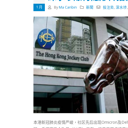
式
抹黑候
2023-12-18
1 月
By
Ma Canbin
新聞
投注处
,
深水埗
2023-11-
向均羚：打破美西方政治破壞 積極投入
1210區議會選舉
2023-12-02
選舉日踴躍投票
2023-11-30
本港新冠肺炎疫情严峻，社区先后出现Omicron及