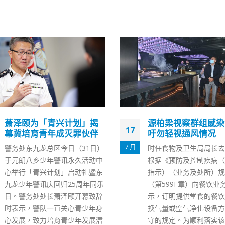
源柏梁视察群组感染食肆
李家超夫妇到尖沙咀
01
吁勿轻视通风情况
民一起倒数
1 月
时任食物及卫生局局长去年三月
行政长官李家超今日（1
根据《预防及控制疾病（规定及
凌晨在社交网站上载影片
指示）（业务及处所）规例》
片，表示他和太太在除夕
（第599F章）向餐饮业务发出指
沙咀海旁与市民一起倒数
示，订明提供堂食的餐饮处所在
2022年，迎来更丰盛的20
换气量或空气净化设备方面须遵
年。他并祝各位新年快乐
守的规定。为顺利落实该规定而
超与小童交谈。（李家超f