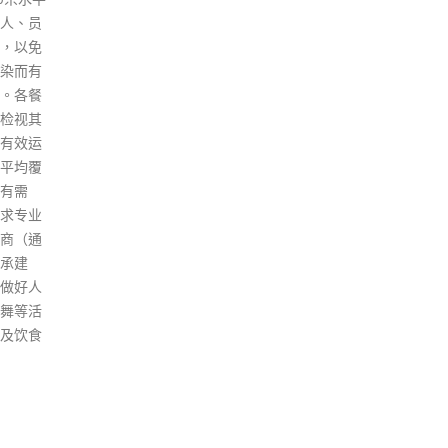
工作，难以用经济原因而妥协。
邱腾华指，香港是外放型区域，
市民会担心放宽入境限制引起输
入个案，政府要检视社会有没有
条件逐步放宽防疫措施。目前情
况已比年初大幅改善，包括疫苗
接种率提高，局方一直就方便营
商，在政府内部提出意见。 日本
下月起容许外国旅客以旅行团形
式到访，对于能否容许港人游日
返港后居家检疫，邱腾华说，病
毒传播不会区分游客和非游客，
要通盘考虑，减低社区传播风
险，放宽防疫措施需要逐步做。
read more