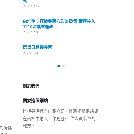
式
抹黑候選人涉選舉舞弊 文: 朱家健
2023-12-18
2023-11-30
極投入
向均羚：打破
香港公院探访明起无须预约一
1210區議會
图睇清最新安排
2023-12-02
2023-01-31
選舉日踴躍投
2023-11-30
關於我們
關於這個網站
這裡是個適合自我介紹、推薦相關網站或
在內容中納入工作經歷/工作人員名單的
地方。
隐形传播