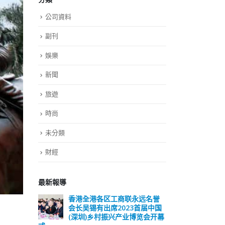
公司資料
副刊
娛樂
新聞
旅遊
時尚
未分類
財經
最新報導
远名誉
選舉日踴躍投票 文: 朱家健
香
届中国
会长
2023-11-30
览会开幕
(深