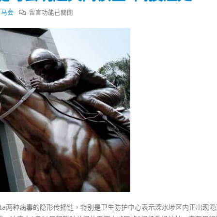
式
選人涉選舉舞弊 文: 朱家健
2023-12-18
在
,
马会
留言功能已關閉
30
〈深
向均羚：打破美西方政治破壞 積
水
香港公院探访明起无须预约一
1210區議會選舉
埗
图睇清最新安排
2023-12-02
爆
2023-01-31
有
選舉日踴躍投票
隐
2023-11-30
形
传
播
链
马
会
明
起
关
闭
Delta两种病毒的隐形传播链，特别是卫生防护中心表示深水埗区内正出现
该