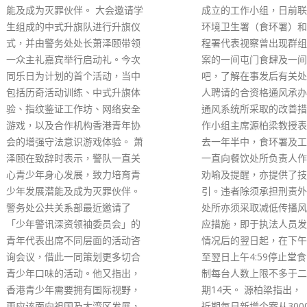
成立的工作小组，日前联同食物
家超夫妇到尖沙咀与市民
环境卫生署（食环署）和机电工
数。（李家超fb） 李家
程署代表视察曾出现群组感染个
欢送2022年，迎来更丰
案的一间屯门食肆及一间中环酒
2023年。（李家超fb）
吧，了解在事发后有关处所负责
年倒数，美不胜收。（李
人聘请的合资格通风承办商就其
fb） 李家超夫妇到尖沙
通风系统所采取的改善措施。 工
一起倒数。（李家超fb）
作小组主席源柏梁教授表示，过
read more
去一年半中，食环署及工作小组
一直向餐饮处所负责人作出多次
劝喻及提醒，亦提供了技术指
引。违者除须承担刑责外，有关
处所亦须采取减低传播风险的相
应措施，即于执法人员发现违规
情况后的翌日起，在下午6时正
至翌日上午4:59停止堂食，并限
制每台人数上限不多于二人，为
期14天。 源柏梁指出，「香港
近期每日新增个案从3000宗水平