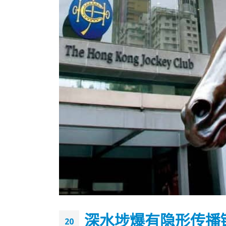
香港全港各区工商联永远名誉
選舉日
会长吴锡有出席2023首届中国
2023-11-
深水埗爆有隐形传播
(深圳)乡村振兴产业博览会开幕
20