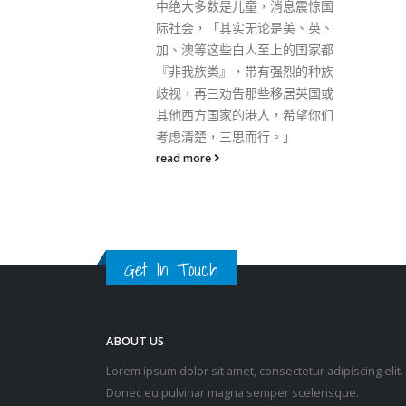
，消息震惊国
身份认同。
论是美、英、
read more
至上的国家都
有强烈的种族
些移居英国或
人，希望你们
Get In Touch
行。」
ABOUT US
Lorem ipsum dolor sit amet, consectetur adipiscing elit.
Donec eu pulvinar magna semper scelerisque.
Praesent venenatis turpis vitae purus semper, eget
sagittis velit venenatis ptent taciti sociosqu ad litora…
VIEW MORE