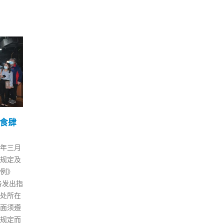
与市
邱腾华：现须做好防疫难
20
28
13
以用经济原因妥协
6日
5 月
9 月
月1日）
亚太经济合作组织(APEC)上周六
香港
和图
(21日)在泰国曼谷召开贸易部长
20
夜到尖
会议，讨论推进后新冠疫情时代
（1
，欢送
的贸易与投资等议题，是3年来
生及
23
会议首次以面对面方式举行，商
生在
。 李家
务及经济发展局局长邱腾华亦有
适用
b） 李
出席。 邱表示，港府在会议上再
求等