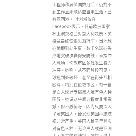
月后，仍找不
能及成为灭罪伙伴。 大会邀请学
当地生活，已
生组成的中式升旗队进行升旗仪
淑仪在
式，并由警务处处长萧泽颐带领
，日前欧洲国家
一众主礼嘉宾举行启动礼。今次
大利决赛，英
同乐日为计划的首个活动，当中
冠军，当地球
包括历奇活动训练、中式升旗体
数千名球迷失
验、指纹鉴证工作坊、网络安全
防线，直接冲
游戏，以及合作机构香港青年协
多处发生暴力
会的增强守法意识游戏体验。 萧
同片段可见，
泽颐在致辞时表示，警队一直关
至在街头互相
心青少年身心发展，致⼒培育青
市区，有一幕
少年发展潜能及成为灭罪伙伴。
人及有色人种
警务处公共关系部最近邀请了
力程度非常震
「少年警讯深资领袖委员会」的
因为只要深入
青年代表出席不同层面的活动咨
现英国种族歧
询会议，借此一同策划更多切合
人骨子里其实
青少年口味的活动。他又指出，
黑人或是亚洲
香港青少年需要拥有国际视野，
。她指，港人
更应该面向祖国及大湾区发展，