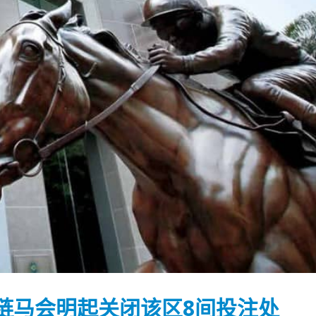
踴躍投票 文: 朱家健
香港全港各区工商联永
会长吴锡有出席2023首
30
链马会明起关闭该区8间投注处
(深圳)乡村振兴产业博