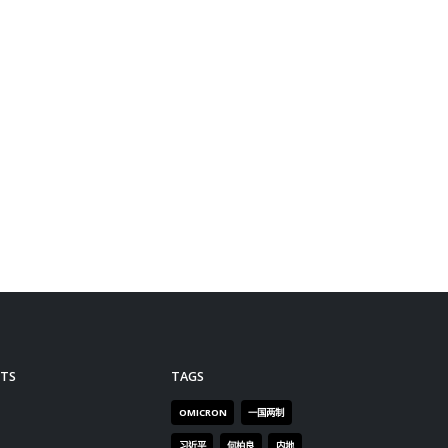
TS
TAGS
OMICRON
一国两制
习近平
何柏良
内地
医管局
围封强检
国安法
基本法
复必泰
大湾区
安心出行
强检
快测
快测阳性
教育局