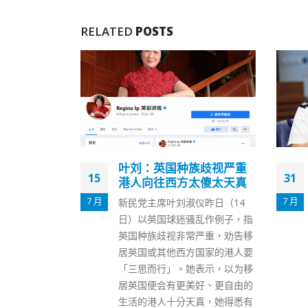
RELATED
POSTS
族歧视严重
萧泽颐为「青兴计划」揭
31
17
太傻太天真
幕冀培育青年成灭罪伙伴
7 月
7 月
仪昨日（14
警务处东九龙总区今日（31日）
乱作例子，指
于元朗八乡少年警讯永久活动中
严重，劝告移
心举行「青兴计划」启动礼暨东
国家的港人要
九龙少年警讯庆回归25周年同乐
表示，以为移
日。警务处处长萧泽颐开幕致辞
好、更自由的
时表示，警队一直关心青少年身
真，她得悉有
心发展，致⼒培育青少年发展潜