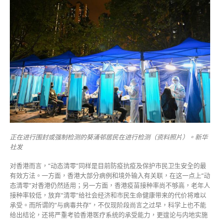
正在进行围封或强制检测的葵涌邨居民在进行检测（资料照片）。新华
社发
对香港而言，“动态清零”同样是目前防疫抗疫及保护市民卫生安全的最
有效方法。一方面，香港大部分病例和境外输入有关联，在这一点上“动
态清零”对香港仍然适用；另一方面，香港疫苗接种率尚不够高，老年人
接种率较低，放弃“清零”给社会经济和市民生命健康带来的代价将难以
承受。而所谓的“与病毒共存”，不仅现阶段尚言之过早，科学上也不能
给出结论，还将严重考验香港医疗系统的承受能力，更遑论与内地实施