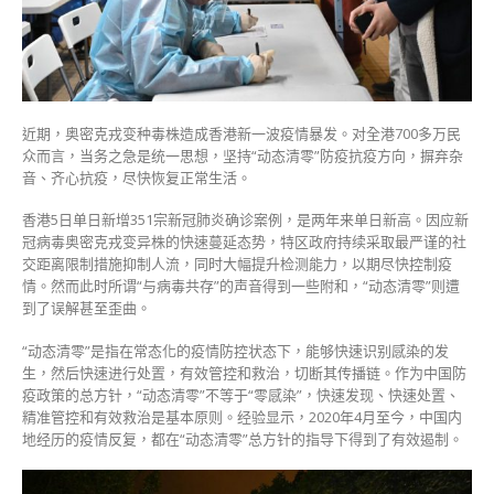
克
时
艰
的
坚
定
近期，奥密克戎变种毒株造成香港新一波疫情暴发。对全港700多万民
信
众而言，当务之急是统一思想，坚持“动态清零”防疫抗疫方向，摒弃杂
心〉
音、齐心抗疫，尽快恢复正常生活。
中
香港5日单日新增351宗新冠肺炎确诊案例，是两年来单日新高。因应新
冠病毒奥密克戎变异株的快速蔓延态势，特区政府持续采取最严谨的社
交距离限制措施抑制人流，同时大幅提升检测能力，以期尽快控制疫
情。然而此时所谓“与病毒共存”的声音得到一些附和，“动态清零”则遭
到了误解甚至歪曲。
“动态清零”是指在常态化的疫情防控状态下，能够快速识别感染的发
生，然后快速进行处置，有效管控和救治，切断其传播链。作为中国防
疫政策的总方针，“动态清零”不等于“零感染”，快速发现、快速处置、
精准管控和有效救治是基本原则。经验显示，2020年4月至今，中国内
地经历的疫情反复，都在“动态清零”总方针的指导下得到了有效遏制。