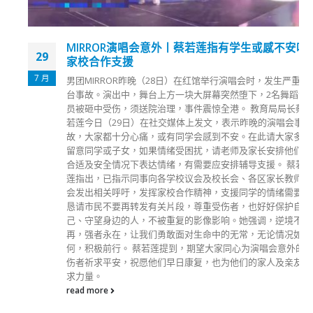
MIRROR演唱会意外丨蔡若莲指有学生或感不安吁
29
家校合作支援
7 月
男团MIRROR昨晚（28日）在红馆举行演唱会时，发生严重舞
台事故。演出中，舞台上方一块大屏幕突然堕下，2名舞蹈演
员被砸中受伤，须送院治理，事件震惊全港。 教育局局长蔡
若莲今日（29日）在社交媒体上发文，表示昨晚的演唱会事
故，大家都十分心痛，或有同学会感到不安。在此请大家多加
留意同学或子女，如果情绪受困扰，请老师及家长安排他们在
合适及安全情况下表达情绪，有需要应安排辅导支援。 蔡若
莲指出，已指示同事向各学校议会及校长会、各区家长教师联
会发出相关呼吁，发挥家校合作精神，支援同学的情绪需要。
恳请市民不要再转发有关片段，尊重受伤者，也好好保护自
己、守望身边的人，不被重复的影像影响。她强调，逆境不
再，强者永在，让我们勇敢面对生命中的无常，无论情况如
何，积极前行。 蔡若莲提到，期望大家同心为演唱会意外的
伤者祈求平安，祝愿他们早日康复，也为他们的家人及亲友祈
求力量。
read more