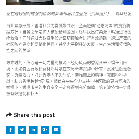
正在进行围封或强制检测的葵涌邨居民在登记（资料照片）。新华社发
当此紧急形势，香港社会尤需凝聚共识，全面遵循“动态清零”的抗疫防
疫方针。当务之急是扩大核酸检测范围，尽早找出传染源，精准进行医
疗救治，同时通过大数据手段对密切接触者进行有效追踪，通过严密的
社区防控建立起网格化管理，并努力平衡经济发展、生产生活和疫情防
控之间的关系。
艰难时刻，信心是一切力量的根源。经历风雨的香港从来不惧任何困
境，正如特区行政长官林郑月娥在农历新年贺辞中所言，虎象征触觉敏
锐、勇猛活力，好比香港人不失时机、迎难而上的精神，克服种种挑
战，助力香港跨越“疫”境。相信在中央全力支持与特区政府更为坚决的
举措下，香港市民的生命安全一定会得到充分保障，第五波疫情一定能
被有效遏制和扑灭。
Share this post