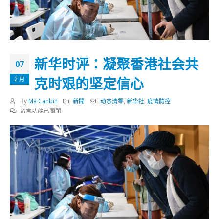
新华时评：凝聚香港社会共
07
克时艰的坚定信心
2 月
By
Ma Canbin
新聞
动态清零
,
新华社
,
疫情防控
在
留言功能已關閉
〈新
华
时
评：
凝
聚
香
港
社
会
共