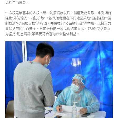
免检自由通关。
生命权是最基本的人权。新一轮疫情暴发后，特区政府采取一系列措施
强化“外防输入、内防扩散”，按风险程度在不同地区采取“围封强检”“强
制检测”和“愿检尽检”等行动，并将推行“疫苗通行证”等举措，以最大力
量保护市民生命安全。日前进行的一项民调结果显示，67.9%受访者认
为坚持“动态清零”策略更符合香港社会整体利益。