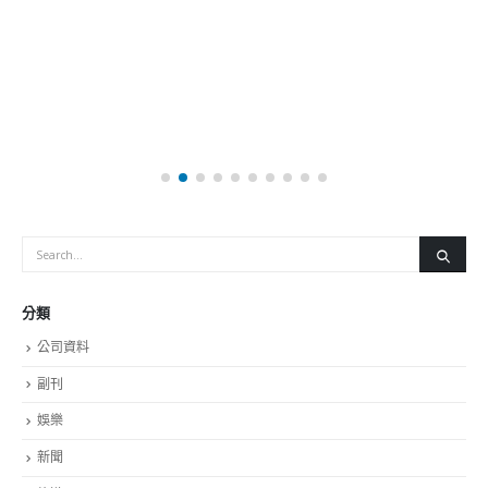
Get In Touch
ABOUT US
Lorem ipsum dolor sit amet, consectetur adipiscing elit. Donec eu
pulvinar magna semper scelerisque.
Praesent venenatis turpis vitae purus semper, eget sagittis velit
venenatis ptent taciti sociosqu ad litora…
VIEW MORE
RECENT POSTS
香港全港各区工商联永远名誉会长吴锡有出席2023首届中国
(深圳)乡村振兴产业博览会开幕式
2023-12-18
向均羚：打破美西方政治破壞 積極投入1210區議會選舉
2023-12-02