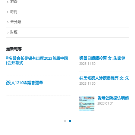
RECENT COMMENTS
TAGS
OMICRON
一国两制
习近平
何柏良
内地
医管局
围封强检
国安法
基本法
复必泰
大湾区
安心出行
强检
快测
快测阳性
教育局
新冠疫情
新冠疫苗
新冠肺炎
李家超
杨润雄
林郑月娥
核酸检测
梁振英
死亡个案
消费券
疫情
疫情记者会
疫苗
确诊
科兴
立法会
立法会选举
第五波疫情
聂德权
警方
输入个案
通关
邓炳强
长者
阳性
陈肇始
陈茂波
香港
香港国安法
© Copyright 2019. All Rights Reserved.