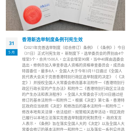
香港新选举制度条例刊宪生效
31
《2021年完善选举制度（综合修订）条例》（《条例》）今日
5 月
（31日）正式刊宪生效。 新制度下，选举委员会的界别由4个
增至5个，合共1500人，立法会增至90席，当中40席由选委会
选出。修例亦加入审查参选人资格的资格审查委员会，成员由
特首委任，最多8人。 全国人大于今年3月11日通过《全国人
民代表大会关于完善香港特别行政区选举制度的决定》（《决
定》）并授权全国人大常委会修改基本法附件一《香港特别行
政区行政长官的产生办法》和附件二《香港特别行政区立法会
的产生办法和表决程序》。全国人大常委会于3月30日通过经
修订的基本法附件一和附件二。根据《决定》第七条，香港特
区政府应当依照《决定》和修改后的基本法附件一和附件二，
修改本地有关法律，依法组织、规管相关选举活动。特区政府
已履行以本地立法落实完善选举制度的宪制责任。 政府发言
人表示，《条例》旨在落实全国人大的《决定》以及全国人大
常委会修订的基本法附件一和附件二，以及落实一系列公共选