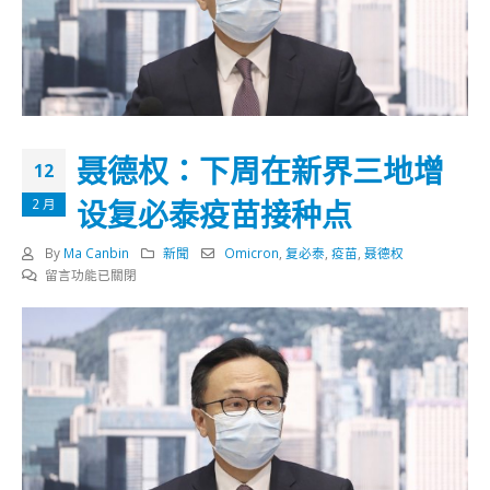
聂德权：下周在新界三地增
12
设复必泰疫苗接种点
2 月
By
Ma Canbin
新聞
Omicron
,
复必泰
,
疫苗
,
聂德权
在
留言功能已關閉
〈聂
德
权：
下
周
在
新
界
三