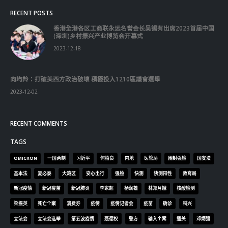
RECENT POSTS
香港全港各区工商联永远名誉会长吴锡有出席2023首届中国
(深圳)乡村振兴产业博览会开幕式
2023-12-18
向均羚：打破美西方政治破壞 積極投入1210區議會選舉
2023-12-02
RECENT COMMENTS
TAGS
OMICRON
一国两制
习近平
何柏良
内地
医管局
围封强检
国安法
基本法
复必泰
大湾区
安心出行
强检
快测
快测阳性
教育局
新冠疫情
新冠疫苗
新冠肺炎
李家超
杨润雄
林郑月娥
核酸检测
梁振英
死亡个案
消费券
疫情
疫情记者会
疫苗
确诊
科兴
立法会
立法会选举
第五波疫情
聂德权
警方
输入个案
通关
邓炳强