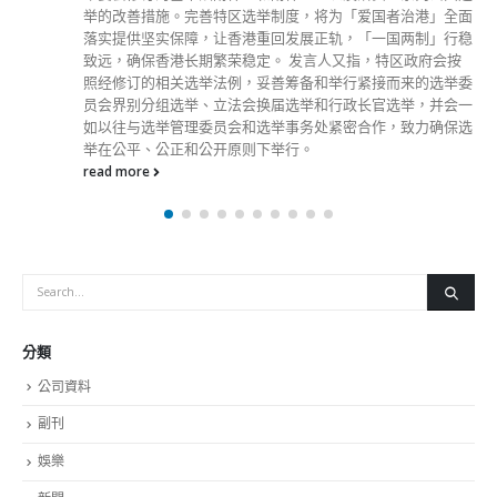
举的改善措施。完善特区选举制度，将为「爱国者治港」全面
落实提供坚实保障，让香港重回发展正轨，「一国两制」行稳
致远，确保香港长期繁荣稳定。 发言人又指，特区政府会按
照经修订的相关选举法例，妥善筹备和举行紧接而来的选举委
员会界别分组选举、立法会换届选举和行政长官选举，并会一
如以往与选举管理委员会和选举事务处紧密合作，致力确保选
举在公平、公正和公开原则下举行。
read more
分類
公司資料
副刊
娛樂