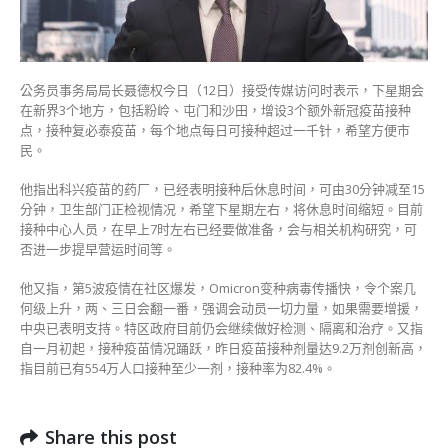
地
增
设
复
必
公务员事务局局长聂德权今日（12日）接受传媒访问时表示，下星期会
泰
在新界3个地方，包括粉岭、屯门和沙田，增设3个额外新冠疫苗接种
疫
点，接种复必泰疫苗，每个地点每日可接种超过一千针，希望方便市
苗
民。
接
种
他指出科兴疫苗的药厂，已经表明接种后休息时间，可由30分钟减至15
点〉
分钟，卫生部门正检视情况，希望下星期左右，将休息时间缩短。目前
中
接种中心人员，在早上7时左右已经要做准备，会与相关机构研究，可
否进一步提早营运时间等。
他又指，第5波疫情在社区爆发，Omicron变种病毒传播快，令个案几
何级上升，两、三日会翻一番，强调会动员一切力量，如果需要增援，
中央已表明支持。特区政府目前仍会继续做好检测、隔离和治疗。又指
自一月初起，接种疫苗情况踊跃，昨日疫苗接种剂量达9.2万剂创新高，
指目前已有554万人口接种至少一剂，接种率为82.4%。
Share this post