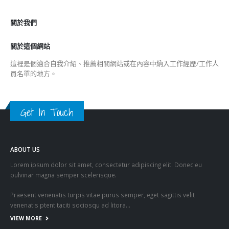
關於我們
關於這個網站
這裡是個適合自我介紹、推薦相關網站或在內容中納入工作經歷/工作人
員名單的地方。
Get In Touch
ABOUT US
Lorem ipsum dolor sit amet, consectetur adipiscing elit. Donec eu
pulvinar magna semper scelerisque.
Praesent venenatis turpis vitae purus semper, eget sagittis velit
venenatis ptent taciti sociosqu ad litora…
VIEW MORE