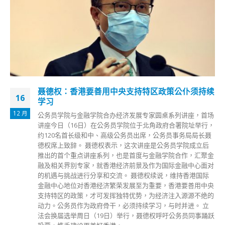
聂德权：香港要善用中央支持特区政策公仆须持续
16
学习
12 月
公务员学院与金融学院合办经济发展专家圆桌系列讲座，首场
讲座今日（16日）在公务员学院位于北角政府合署院址举行，
约120名首长级和中、高级公务员出席，公务员事务局局长聂
德权席上致辞。 聂德权表示，这次讲座是公务员学院成立后
推出的首个重点讲座系列，也是首度与金融学院合作，汇聚金
融及相关界别专家，就香港经济前景及作为国际金融中心面对
的机遇与挑战进行分享和交流。 聂德权续说，维持香港国际
金融中心地位对香港经济繁荣发展至为重要，香港要善用中央
支持特区的政策，才可发挥独特优势，为经济注入源源不绝的
动力。公务员作为政府骨干，必须持续学习，与时并进。 立
法会换届选举周日（19日）举行，聂德权呼吁公务员同事踊跃