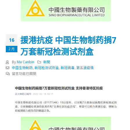
援港抗疫 中国生物制药捐7
16
万套新冠检测试剂盒
2 月
By
Ma Canbin
新聞
中国生物制药
,
新冠检测试剂盒
,
新冠病毒
,
第五波疫情
在
留言功能已關閉
〈援
港
抗
疫
中
国
生
物
制