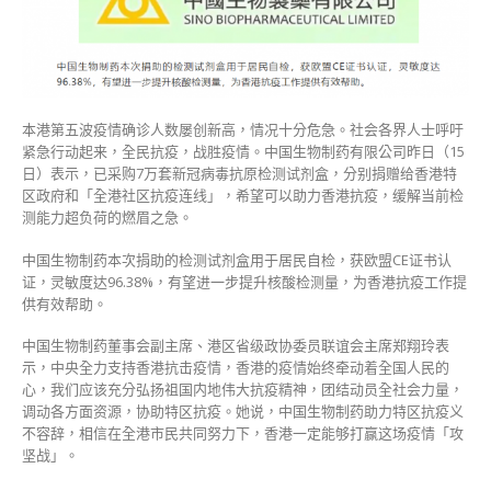
药
捐
7
万
套
新
本港第五波疫情确诊人数屡创新高，情况十分危急。社会各界人士呼吁
冠
紧急行动起来，全民抗疫，战胜疫情。中国生物制药有限公司昨日（15
检
日）表示，已采购7万套新冠病毒抗原检测试剂盒，分别捐赠给香港特
测
区政府和「全港社区抗疫连线」，希望可以助力香港抗疫，缓解当前检
试
测能力超负荷的燃眉之急。
剂
盒〉
中国生物制药本次捐助的检测试剂盒用于居民自检，获欧盟CE证书认
中
证，灵敏度达96.38%，有望进一步提升核酸检测量，为香港抗疫工作提
供有效帮助。
中国生物制药董事会副主席、港区省级政协委员联谊会主席郑翔玲表
示，中央全力支持香港抗击疫情，香港的疫情始终牵动着全国人民的
心，我们应该充分弘扬祖国内地伟大抗疫精神，团结动员全社会力量，
调动各方面资源，协助特区抗疫。她说，中国生物制药助力特区抗疫义
不容辞，相信在全港市民共同努力下，香港一定能够打赢这场疫情「攻
坚战」。