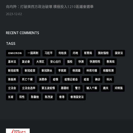
向均羚：打破美西方政治破壞 積極投入1210區議會選舉
2023-12-02
RECENT COMMENTS
TAGS
OMICRON
一国两制
习近平
何柏良
内地
医管局
围封强检
国安法
基本法
复必泰
大湾区
安心出行
强检
快测
快测阳性
教育局
新冠疫情
新冠疫苗
新冠肺炎
李家超
杨润雄
林郑月娥
核酸检测
梁振英
死亡个案
消费券
疫情
疫情记者会
疫苗
确诊
科兴
立法会
立法会选举
第五波疫情
聂德权
警方
输入个案
通关
邓炳强
长者
阳性
陈肇始
陈茂波
香港
香港国安法