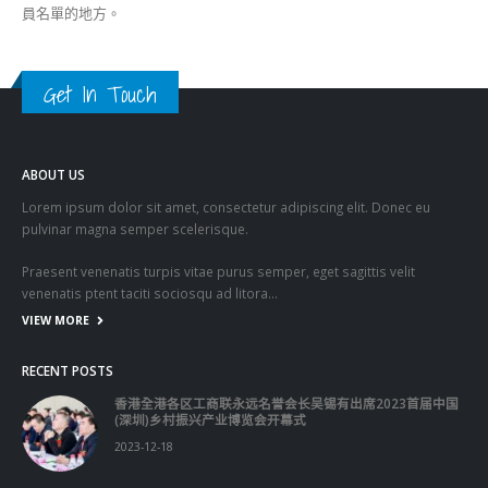
員名單的地方。
Get In Touch
ABOUT US
Lorem ipsum dolor sit amet, consectetur adipiscing elit. Donec eu
pulvinar magna semper scelerisque.
Praesent venenatis turpis vitae purus semper, eget sagittis velit
venenatis ptent taciti sociosqu ad litora…
VIEW MORE
RECENT POSTS
香港全港各区工商联永远名誉会长吴锡有出席2023首届中国
(深圳)乡村振兴产业博览会开幕式
2023-12-18