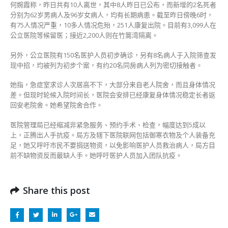
何婉霞称，昨日共有10人离世，其中8人昨日已公布，而新增的2名死者
分别为62岁男病人及96岁女病人，均有长期病患。截至昨日傍晚6时，
有75人情况严重，10多人情况危殆，251人康复出院。目前有3,099人在
公立医院等候留医；接近2,200人则在竹篙湾隔离。
另外，公立医院有150名医护人员初步确诊，另有8名病人于入院筛查发
现中招，均被列为初步个案，有约20名同房病人列为密切接触者。
她指，急症室求诊人次居高不下，大部分来自老人院舍，而且身体情况
差。但现时轮候入院时间长，医院会安排已经康复身体情况稳定长者返
回安老院舍。她希望院舍合作。
医院管理局已经缩减非紧急服务、预约手术、检查，幅度达到5成以
上，正腾出人手抗疫。局方及辖下医院联网包括御寒衣物及个人装备充
足，她又呼吁市民不要捐送物资，以免影响医护人员救治病人，局方目
前不缺物资反而最缺人手。她呼吁医护人员加入团队抗疫。
Share this post