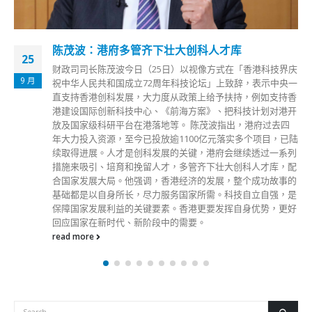
陈茂波：港府多管齐下壮大创科人才库
25
财政司司长陈茂波今日（25日）以视像方式在「香港科技界庆
9 月
祝中华人民共和国成立72周年科技论坛」上致辞，表示中央一
直支持香港创科发展，大力度从政策上给予扶持，例如支持香
港建设国际创新科技中心、《前海方案》、把科技计划对港开
放及国家级科研平台在港落地等。 陈茂波指出，港府过去四
年大力投入资源，至今已投放逾1100亿元落实多个项目，已陆
续取得进展。人才是创科发展的关键，港府会继续透过一系列
措施来吸引、培育和挽留人才，多管齐下壮大创科人才库，配
合国家发展大局。他强调，香港经济的发展，整个成功故事的
基础都是以自身所长，尽力服务国家所需。科技自立自强，是
保障国家发展利益的关键要素。香港更要发挥自身优势，更好
回应国家在新时代、新阶段中的需要。
read more