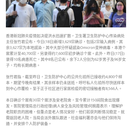
计
破
4
万
大
关
香港新冠肺炎疫情如决堤洪水迅速扩散，卫生署卫生防护中心传染病处
添
主任张竹君公布，今日(18日)新增3,629宗确诊，包括2宗输入病例，其
10
余3,627宗为本地感染，其中大部分怀疑感染Omicron变种病毒，本港个
人
案累计至40,700宗，另录得约7,600宗初步确诊个案。此外，昨日(17日)
染
录得10名病患死亡，其中8名已公布，余下2人分别为62岁男子及96岁女
疫
子，均有长期病患。
亡
初
张竹君指，截至昨日，卫生防护中心的公共化验所已接收约4,800个样
步
本，期望今晚有结果，其余样本仍未送抵，呼吁私人化验所尽快送样本
个
到中心作覆检。至于正于社区进行家居检疫的密切接触者有8,566人。
案
达
本日确诊个案有30宗个案涉及安老院舍，至今累计150间院舍出现爆
7600
发。医院管理局总行政经理(病人安全及风险管理)何婉霞表示，理解护
宗〉
老院职员的困难，但重点是老人情况安好，他们若获判断情况稳定，就
中
需返回老人院，当局会派外展队跟进，社会福利署亦会与他们保持沟
通，并安排个人防护装备。