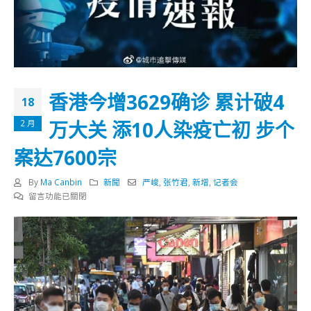
香港今增3629确诊 累计破4
18
万大关 添10人染疫亡初 步个
2 月
案达7600宗
By
Ma Canbin
新聞
严峻
,
张竹君
,
新增
,
记者会
在
留言功能已關閉
〈香
港
今
增
3629
确
诊
累