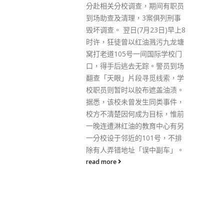
，期间有职员
并强调一向十分重视属下人员的
3案俱列刑事
行为操守。如发现有任何人员有
月23日)早上8
违法或不当行为，该处会依照相
油溅污九龙塘
关法例及既定程序作出严肃处
一间国际学校门
理。 有传媒报道，入境处副处长
踪。警员到场
郭俊峰及首席入境事务主任汪
寻觅线索，学
奇，向传媒承认曾接受恒大执
布遮盖油渍。
董、香港公司总经理黄贤贵派人
生同类事件，
送来原价3388元的酒店中秋礼物
为目标，惟前
篮，两人没有申报，并称与黄属
教育中心有另
友好关系，无任何公务往来，没
101号，不排
有利益冲突。不过，曾任廉署总
误中副车」。
调查主任的大律师查锡我认为，
高官收取昂贵礼品，观感不是太
好。
read more