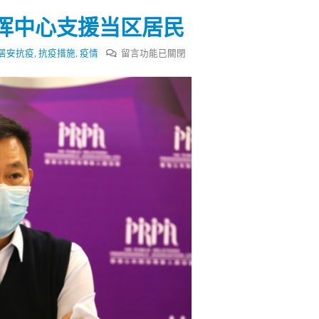
式
選人涉選舉舞弊 文: 朱家健
2023-12-18
挥中心支援当区居民
30
向均羚：打破美西方政治破壞 積
在
居安抗疫
,
抗疫措施
,
疫情
留言功能已關閉
香港公院探访明起无须预约一
1210區議會選舉
〈梁
图睇清最新安排
2023-12-02
柏
2023-01-31
贤：
選舉日踴躍投票
冀
2023-11-30
设
分
区
指
挥
中
心
支
援
当
区