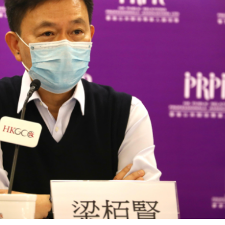
踴躍投票 文: 朱家健
香港全港各区工商联永
会长吴锡有出席2023首
30
(深圳)乡村振兴产业博