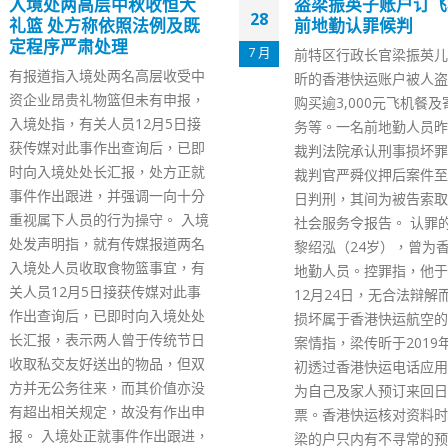
盗梁振英子账户订飞机餐
郑若骅：法律人才须
09
前地勤认罪候判
国际视野、国家观念
献法治中国
6 月
前特区行政长官梁振英儿子梁传
律政司司长郑若骅今日（
昕的香港快运账户被人盗用，并
在网志表示，将会加强培
购买逾3,000元飞机餐及寄舱服
国际视野、通晓国际规则
务等。一名前地勤人员昨在东区
观念深厚的法律人才，为
裁判法院承认刑事损坏罪，主任
治中国，依法维护国家主
裁判官严舜仪押后案件至8月10
全、发展利益作出贡献。
日判刑，其间为被告索取感化及
若铧网志全文↓ 去年12
社会服务令报告。 认罪的首被告
政治局进行了第三十五次
黎绍泓（24岁），曾为香港快运
习，内容是关于建设中国
地勤人员。控罪指，他于2019年
会主义法治体系。国家主
12月24日，无合法辩解而摧毁或
平强调：「我们必须加强
损坏属于香港快运航空的电脑。
律法规体系建设，提升涉
案情指，梁传昕于2019年12月
司法效能，坚决维护国家
初透过香港快运电话应用程式，
安全、发展利益」。要充
为自己及家人预订来回日本的机
国家在这方面的发展，关
票。香港快运核对资料时，发现
不断加强能力建设和培育
梁的户只内有不寻常的预约费