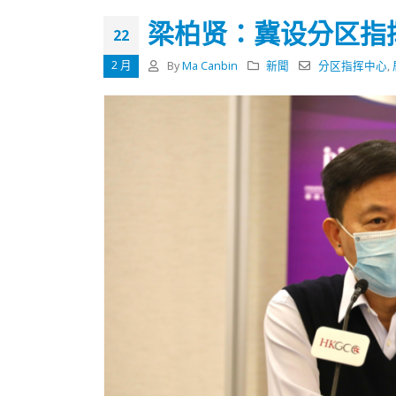
式
抹黑候
2023-12-18
梁柏贤：冀设分区指
2023-11-
22
向均羚：打破美西方政治破壞 積極投入
2 月
By
Ma Canbin
新聞
分区指挥中心
,
1210區議會選舉
2023-12-02
選舉日踴躍投票
2023-11-30