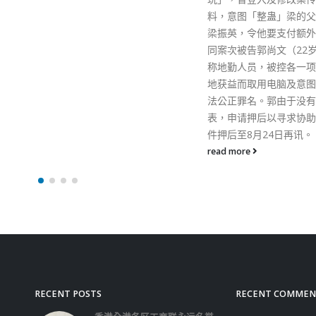
及、尼日利亚、伊朗和肯
料，意图「整蛊」梁的父亲，即
立区域仲裁中心，在亚非
梁振英，令他要支付额外金钱。
展机构仲裁并促进国际商
同案次被告郭尚文（22岁），报
裁。我衷心感谢中央人民
称地勤人员，被控各一项不诚实
亚非法协同意将第六个区
地获益而取用电脑及意图妨碍司
中心设于中国香港，这既
法公正罪名。郭由于没有律师代
的荣幸，更有助推动及发
表，申请押后以寻求协助，其案
及区内的其他替代争议解
件押后至8月24日再讯。
（尤其是网上争议解决服
read more
扩大香港法律枢纽的范围
进一步提升香港作为国际
争议解决服务中心的地位
景2030聚焦法治国际论
接着在5月26日举行的「
2030聚焦法治国际论坛
国际法院法官薛捍勤，以
和平与和解理事会主席、
副总理素拉杰．沙田泰教