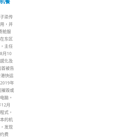
兼具
邓炳强：国安法实施两年
香港
28
27
 贡
共拘捕186人
1宗
6 月
6 月
后日(30日)是《香港国安法》颁
香港
9日）
布实施两周年。保安局局长邓炳
《预
育具备
强接受央视访问时说，《香港国
强制
、国家
安法》实施以来，警方共拘捕了
章）
建设法
186人，成果非常丰盛。 邓炳强
在香
权、安
说，政府有法必用、执法必严、
港昌
 以下郑
违法必究，国安法除了订立一些
单位
月，中央
最新的法律之外，更加要注重防
并接
集体学
范一些危害国家安全的行动。他
（2
特色社
又指，当局有责任培养香港市民
行动
席习近
的爱国意识，以及维护国家安全
中发
涉外法
的意识。
生防
外执法
政府
read more
主权、
访1
分配合
人应
键在于
read
具备国