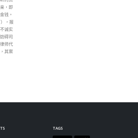
尼亚设
地区发
事仲
政府和
域仲裁
是香港
展香港
决服务
务），
。这亦
法律及
。 「愿
坛」 紧
愿景
」，邀得
及亚洲
泰国前
授分别