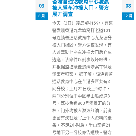
育中心凌晨
入境处两高层中秋收恒大
08
28
大门，警方
礼篮 处方称依照法例及既
定程序严肃处理
12 月
7 月
时15分，有巡
有报道指入境处两名高层收受中
窝打老道101
资企业昂贵礼物篮但未有申报，
中心九龙塘分
入境处指，有关人员12月5日接
调查发现，有
获传媒对此事作出查询后，已即
撞大门后弃车
时向入境处处长汇报，处方正就
事毁坏跟进，
事件作出跟进，并强调一向十分
缉涉案车辆及
重视属下人员的行为操守。 入境
了解，该连锁普
处发声明指，就有传媒报道两名
港多区共有8
入境处人员收取食物篮事宜，有
日晚上9时许，
关人员12月5日接获传媒对此事
半山般咸道3
作出查询后，已即时向入境处处
3号泓景汇的分
长汇报，表示两人曾于传统节日
泼红油，前者
收取私交友好送出的物品，但双
个人资料的纸
方并无公务往来，而其价值亦没
，半山坚道21
有超出相关规定，故没有作出申
告遭殃。警方
报。 入境处正就事件作出跟进，