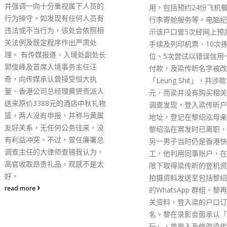
际视野的法律人才，这亦
用，包括预约24份飞机餐，5次
司的重点工作。在5月底
行李寄舱服务等。电脑纪录另显
司达成了三个里程碑，突
示该户口曾5次经网上预办登机
作为亚太地区国际法律及
手续及列印机票、10次拣选座
决服务枢纽的领导地位，
位、5次尝试以错误信用卡资料
们以中国香港的身分在国
付款，及梁传昕名字被改为
发挥所长。 亚非法协香
「Leung Shit」，共涉款3,375
裁中心 亚洲—非洲法律
元，而梁并没有购买相关服务。
织（亚非法协）去年11
调查发现，登入梁传昕户口的IP
港主办第59届年会，并
地址，登记在黎绍泓母亲名下。
成立亚非法协香港区域仲
黎绍泓在案发时已离职，而涉案
心，反映了国家的支持和
另一男子当时仍是香港快运员
协对香港仲裁服务的信任
工，他利用同事账户，在没有权
只用了半年时间筹备，便
限下取得梁传昕的登机资料，并
排区域仲裁中心在5月25
拍摄资料发送至包括黎绍泓在内
开幕，这全赖国家的协调
的WhatsApp 群组。黎再利用相
司的同事群策群力。 亚
关资料，登入梁的户口订餐及改
亚洲和非洲唯一的跨政府
名。黎在录影会面承认「一时贪
询组织，先后在马来西亚
玩」，曾登入及修改梁传昕的资