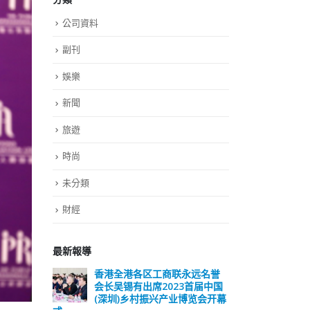
公司資料
副刊
娛樂
新聞
旅遊
時尚
未分類
財經
最新報導
远名誉
選舉日踴躍投票 文: 朱家健
香
届中国
会长
2023-11-30
览会开幕
(深