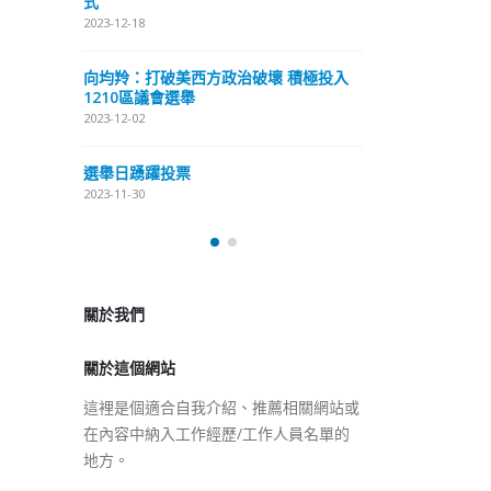
式
抹黑候選人涉選舉舞弊 文: 朱家健
2023-12-18
2023-11-30
極投入
向均羚：打破
香港公院探访明起无须预约一
1210區議會
图睇清最新安排
2023-12-02
2023-01-31
選舉日踴躍投
2023-11-30
關於我們
關於這個網站
這裡是個適合自我介紹、推薦相關網站或
在內容中納入工作經歷/工作人員名單的
地方。