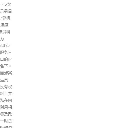
是律政
，律政
显香港
争议解
也让我
际社会
港区域仲
协商组
月底在香
正式宣布
裁中
亚非法
。我们
成功安
日正式
和律政
非法协是
法律咨
、埃