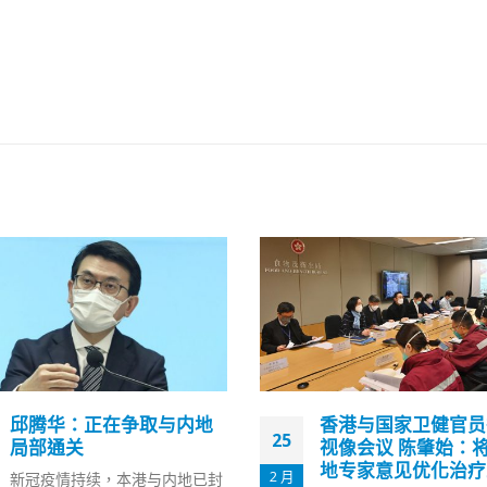
香港与国家卫健官员举行
薛永恒：推动创新要
12
视像会议 陈肇始：将按内
动 与大湾区优势互
地专家意见优化治疗工作
8 月
政府资助基金博览昨日（