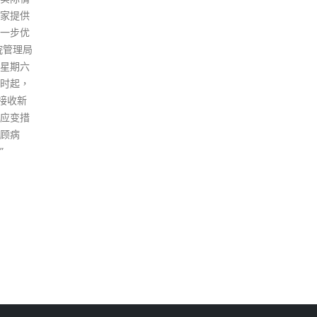
高峰。
为什
read more
指，现
出来
」的局
初，
建康、
议厅
需。他
人搞
八成接
20
会有通
况。
识。
应那
人大
托全
作，
实施
在立
个月
大常
法会
港破
港完
「3