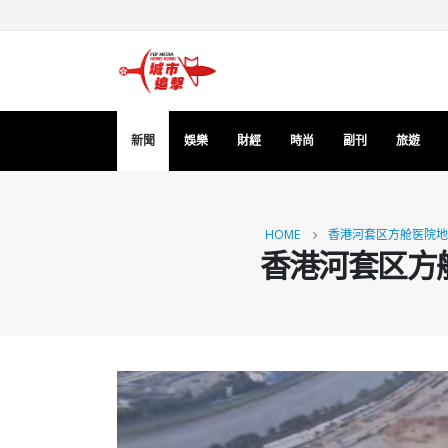
新聞
娛樂
財經
時尚
副刊
旅遊
HOME
香港河套区方舱医院地
香港河套区方