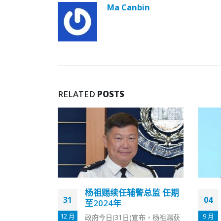
Ma Canbin
RELATED
POSTS
总监 任期
邱腾华：正在争取与内地
04
25
局部通关
9 月
2 月
宣布，杨祖赐获
新冠疫情持续，本港与内地已封