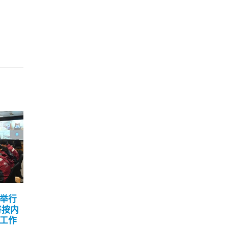
素流
议员倡院舍输入外劳设人
何
14
25
补
数上限 孙玉菡：优先考虑
给
本地劳工
11 月
9 月
11日）
外交