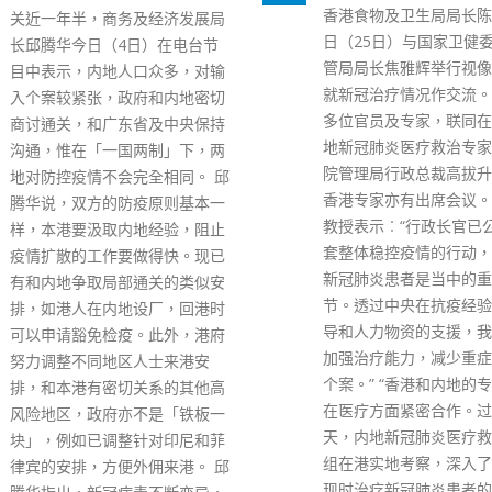
香港食物及卫生局局长陈肇始今
起在生产力大楼举行，创
日（25日）与国家卫健委医政医
技局局长薛永恒今日（1
管局局长焦雅辉举行视像会议，
席并指出，粤港澳大湾区
就新冠治疗情况作交流。 卫健委
「十四五」规划，为本港
多位官员及专家，联同在港的内
来重大机遇。他表示，凭
地新冠肺炎医疗救治专家组、医
厚科研实力、自由经济体
院管理局行政总裁高拔升和多位
善知识产权保护制度以及
香港专家亦有出席会议。 陈肇始
科研人才，特区政府会继
教授表示︰“行政长官已公布一
人才、资金、物资及信息
套整体稳控疫情的行动，而治疗
要素流动，与大湾区其他
新冠肺炎患者是当中的重要环
势互补。 去年7月政府
节。透过中央在抗疫经验上的指
业化资助计划，截至上月
导和人力物资的支援，我们将可
21宗申请。薛永恒指，
加强治疗能力，减少重症及死亡
会原则上同意支持16宗
个案。” “香港和内地的专家一直
资助额约1.08亿元，涉
在医疗方面紧密合作。过去数
技、食品加工、建造、印
天，内地新冠肺炎医疗救治专家
疗器材及纳米纤维材料等
组在港实地考察，深入了解香港
他认为，本港工业有坚固
现时治疗新冠肺炎患者的实际情