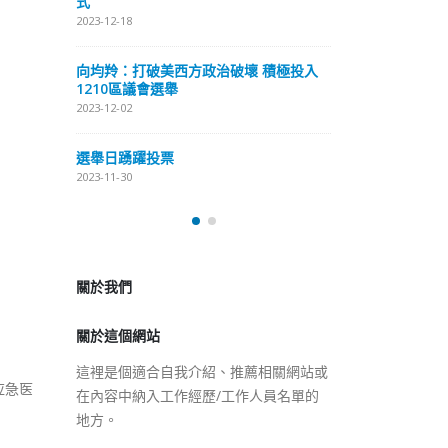
式
抹黑候選人涉選舉舞弊 文: 朱家健
2023-12-18
2023-11-30
極投入
向均羚：打破
香港公院探访明起无须预约一
1210區議會
图睇清最新安排
2023-12-02
2023-01-31
選舉日踴躍投
2023-11-30
關於我們
關於這個網站
這裡是個適合自我介紹、推薦相關網站或
在內容中納入工作經歷/工作人員名單的
地方。
应急医