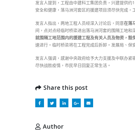
发言人提到，工程由中建科工集团负责，兴建提供约1
安全和健康，落马洲河套区的援建项目须尽快完成，
发言人指出，两地工程人员经深入讨论后，同意
在落
间，点对点经临时桥梁进出落马洲河套的围隔工地和
就围隔工地范围内的援建工程及有关人员及物资，豁
速进行。临时桥梁将在工程完成后拆卸。发展局、保
发言人强调，感谢中央政府给予大力支援及中联办紧
尽快战胜疫情，市民早日回复正常生活。
Share this post
Author