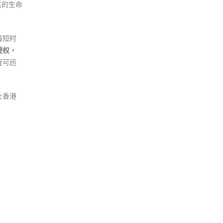
民的生命
最短时
授权，
程可迅
让香港