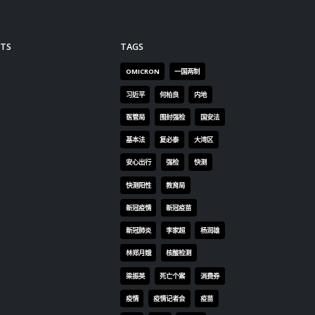
何君
对每
确，
TS
TAGS
的工
治。
OMICRON
一国两制
港社
习近平
何柏良
内地
让香
医管局
围封强检
国安法
新里
序，
基本法
复必泰
大湾区
下一
安心出行
强检
快测
外」
快测阳性
教育局
决好
要注
新冠疫情
新冠疫苗
作，
新冠肺炎
李家超
杨润雄
作，
林郑月娥
核酸检测
「美
谋能
梁振英
死亡个案
消费券
何君
疫情
疫情记者会
疫苗
中国