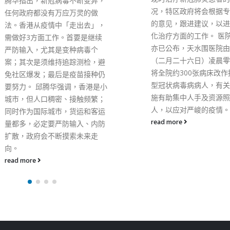
创新科技可带领工业再创
况，特区政府将会根据专家提供
至于与内地通关，薛永恒
的意见，跟进建议，以进一步优
时政府正面对「3人拔河
化治疗方面的工作。 医院管理局
面，要同时考虑保障市民
亦已公布，天水围医院由星期六
维持经济动力以及市民所
（二月二十六日）凌晨零时起，
表示，期望本港达到七、
将全院约300张病床改作接收新
种率，建立群体免疫后，
型冠状病毒病病人，有关应变措
关条件，但亦要有社会共
施有助集中人手及资源照顾病
read more
人，以应对严峻的疫情。”
read more