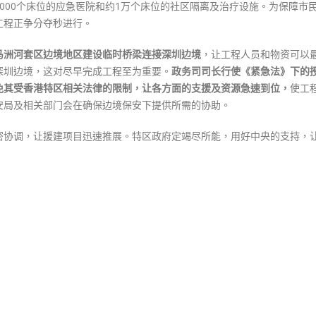
000个床位的应急医院和约1万个床位的社区隔离及治疗设施。为保障市
急
工程正争分夺秒进行。
法
豁
马洲河套区边境地区建设临时桥梁连接深圳边境
，让工程人员和物资可以
免
深圳边境，这对尽早完成工程至为重要。
政务司司长行使《紧急法》下的
法
免其受香港特区相关法律的限制，让各方面的支援及资源急速到位，
使工
律
安局及相关部门会在确保边境保安下提供所需的协助。
限
制〉
密协调，让援建项目迅速推展。特区政府定竭尽所能，用好中央的支持，
中