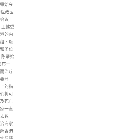
特区政府计划明年起容许全港安
新及科
国干
老残疾院舍输入护理员，有议员
2日）出
势力
担忧可能会打击本地就业。劳联
建设及
20
立法会议员周小松今日（14日）
创科带
香港
在立法会建议为输入劳工设立人
香港雄
劣迹
数上限，并与私营安老院分开处
系、完
实施
理。 劳工及福利局局长孙玉菡回
世界级
包庇
应表示会考虑相关建议，指院舍
续推动
联施
包括津助院舍的人手需求越来越
等创新
接受
大，而当局多年来通过培训等方
城市优
发布
式增加本地护理员供应，却始终
推出再工
政客
未能补足短缺。孙玉菡亦强调，
已收到
企图
会以本地劳工优先为考虑点。 孙
评审委员
炒作
玉菡早前表示，明年起不论是资
申请，总
国内
助、合约或私人院舍都可以申请
及生物科
港牌
输入外劳的特别计划，同时亦会
刷、医
可能
调整本地护理员及外劳人手比
行业。
容体
例，简化私营院舍输入外劳的审
基础，
况，
批程序等。