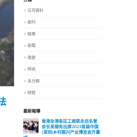
公司資料
副刊
娛樂
新聞
旅遊
時尚
未分類
財經
法
最新報導
远名誉
選舉日踴躍投票 文: 朱家健
香
届中国
会长
2023-11-30
览会开幕
(深