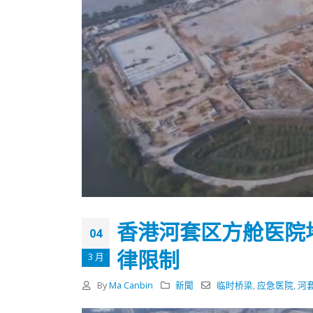
香港河套区方舱医院
04
律限制
3 月
香港全港各区工商联永远名誉
選舉日
By
Ma Canbin
新聞
临时桥梁
,
应急医院
,
河
会长吴锡有出席2023首届中国
2023-11-
(深圳)乡村振兴产业博览会开幕