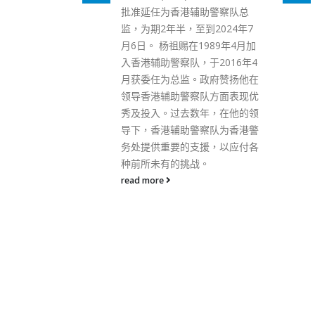
助警察队总
关近一年半，商务及经济发展局
到2024年7
长邱腾华今日（4日）在电台节
989年4月加
目中表示，内地人口众多，对输
于2016年4
入个案较紧张，政府和内地密切
政府赞扬他在
商讨通关，和广东省及中央保持
队方面表现优
沟通，惟在「一国两制」下，两
年，在他的领
地对防控疫情不会完全相同。 邱
察队为香港警
腾华说，双方的防疫原则基本一
援，以应付各
样，本港要汲取内地经验，阻止
。
疫情扩散的工作要做得快。现已
有和内地争取局部通关的类似安
排，如港人在内地设厂，回港时
可以申请豁免检疫。此外，港府
努力调整不同地区人士来港安
排，和本港有密切关系的其他高
风险地区，政府亦不是「铁板一
块」，例如已调整针对印尼和菲
律宾的安排，方便外佣来港。 邱