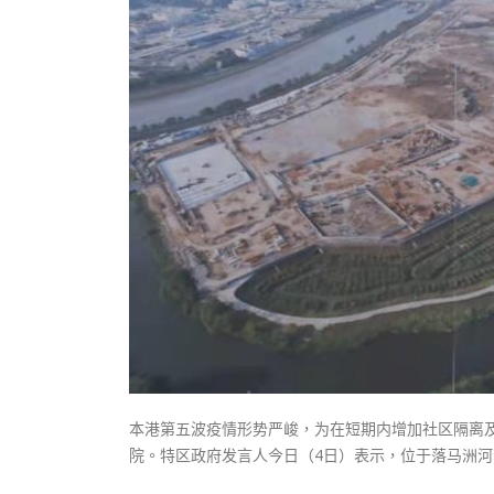
式
抹黑候
2023-12-18
2023-11-
向均羚：打破美西方政治破壞 積極投入
1210區議會選舉
2023-12-02
選舉日踴躍投票
2023-11-30
本港第五波疫情形势严峻，为在短期内增加社区隔离
院。特区政府发言人今日（4日）表示，位于落马洲