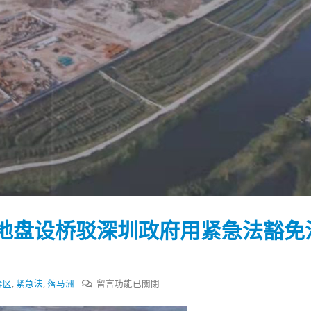
地盘设桥驳深圳政府用紧急法豁免
踴躍投票 文: 朱家健
香港全港各区工商联永
在
套区
,
紧急法
,
落马洲
留言功能已關閉
会长吴锡有出席2023首
30
(深圳)乡村振兴产业博
〈香