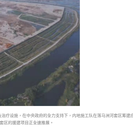
式
港
選人涉選舉舞弊 文: 朱家健
2023-12-18
河
30
套
向均羚：打破美西方政治破壞 積
区
香港公院探访明起无须预约一
1210區議會選舉
图睇清最新安排
方
2023-12-02
2023-01-31
舱
医
選舉日踴躍投票
院
2023-11-30
地
盘
设
桥
驳
深
圳
政
及治疗设施，在中央政府的全力支持下，内地施工队在落马洲河套区筹建
府
河套区的援建项目正全速推展。
用
紧