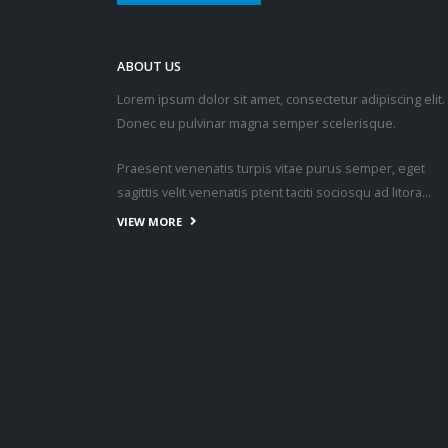
ABOUT US
Lorem ipsum dolor sit amet, consectetur adipiscing elit.
Donec eu pulvinar magna semper scelerisque.
Praesent venenatis turpis vitae purus semper, eget
sagittis velit venenatis ptent taciti sociosqu ad litora…
VIEW MORE