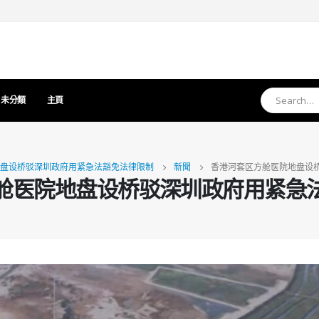
未分類
主頁
盘设桥驳深圳政府用紧急法豁免法律限制
新聞
香港河套区方舱医院地盘设
舱医院地盘设桥驳深圳政府用紧急