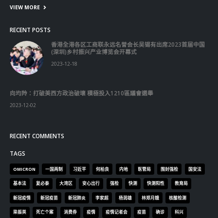
VIEW MORE
RECENT POSTS
香港全港各区工商联永远名誉会长吴锡有出席2023首届中国
(深圳)乡村振兴产业博览会开幕式
2023-12-18
向均羚：打破美西方政治破壞 積極投入1210區議會選舉
2023-12-02
RECENT COMMENTS
TAGS
OMICRON
一国两制
习近平
何柏良
内地
医管局
围封强检
国安法
基本法
复必泰
大湾区
安心出行
强检
快测
快测阳性
教育局
新冠疫情
新冠疫苗
新冠肺炎
李家超
杨润雄
林郑月娥
核酸检测
梁振英
死亡个案
消费券
疫情
疫情记者会
疫苗
确诊
科兴