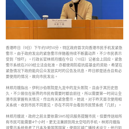
紧
急
警
示
属
合
适
日
香港昨日（9日）下午约5时50分，特区政府首次向香港市民手机发紧急
后
警示。由于政府发出的紧急警示伴随着持续不断震动声，不少市民表示
将
受到「惊吓」。行政长官林郑月娥在今日（10日）记者会上回应，紧急
继
警示系统在2020经立法会批准，亦都使用防疫抗疫基金的资助，希望在
续
紧急情况下政府能向公众发送实时的公告及讯息，昨日即是适合且有必
使
要使用的情况，故向市民发出。
用〉
中
林郑月娥指出，伊利沙伯医院是九龙中的龙头医院，且由于其历史悠
久，不少居住在新界的市民有需要时都会前往，所以需要第一时间让全
港市民掌握有关情况，作出有关紧急警示。她说，对于昨天首次使用相
关系统，收到市民不同意见，亦在不同平台看到市民赞系统「几好」。
林郑月娥说，政府之前主要依靠SMS短讯服务提醒市民，但要传送给所
有市民可能需要4个小时，更无法兼顾到用太空咭的手机。林郑月娥指
该警示系统参考了日本及美国等国家，使用区域广播技术设立，他日如