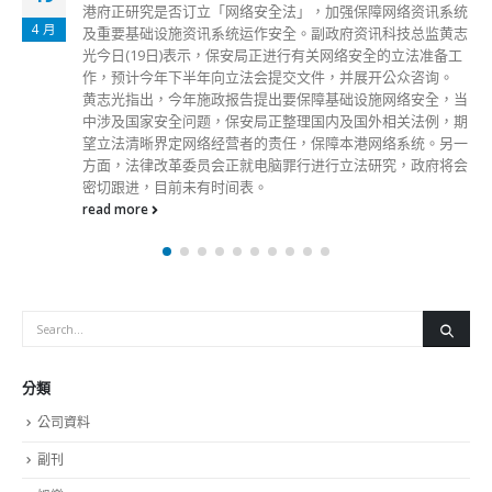
港府正研究是否订立「网络安全法」，加强保障网络资讯系统
4 月
及重要基础设施资讯系统运作安全。副政府资讯科技总监黄志
光今日(19日)表示，保安局正进行有关网络安全的立法准备工
作，预计今年下半年向立法会提交文件，并展开公众咨询。
黄志光指出，今年施政报告提出要保障基础设施网络安全，当
中涉及国家安全问题，保安局正整理国内及国外相关法例，期
望立法清晰界定网络经营者的责任，保障本港网络系统。另一
方面，法律改革委员会正就电脑罪行进行立法研究，政府将会
密切跟进，目前未有时间表。
read more
分類
公司資料
副刊