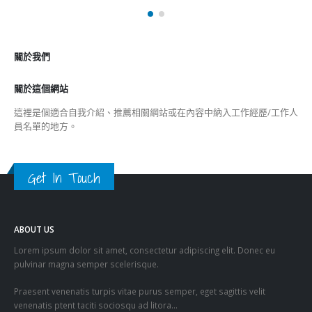
關於我們
關於這個網站
這裡是個適合自我介紹、推薦相關網站或在內容中納入工作經歷/工作人
員名單的地方。
Get In Touch
ABOUT US
Lorem ipsum dolor sit amet, consectetur adipiscing elit. Donec eu
pulvinar magna semper scelerisque.
Praesent venenatis turpis vitae purus semper, eget sagittis velit
venenatis ptent taciti sociosqu ad litora…