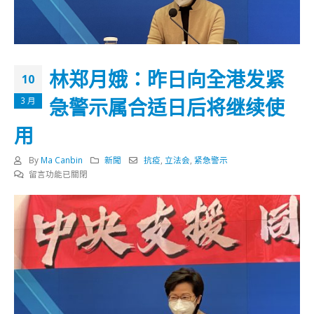
林郑月娥：昨日向全港发紧
10
急警示属合适日后将继续使
3 月
用
By
Ma Canbin
新聞
抗疫
,
立法会
,
紧急警示
在
留言功能已關閉
〈林
郑
月
娥：
昨
日
向
全
港
发