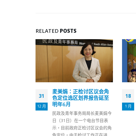
RELATED
POSTS
讨区议会角
香港近期多宗意外涉车辆
18
25
界报告延至
铲行人路 港警吁司机谨慎
驾驶
1 月
2 月
局长麦美娟今
近期本港发生多宗车辆冲上行人
个电台节目表
路的严重交通意外，香港警方今
讨区议会的角
日（18日）表示，造成意外的成
工作正在进
因包括没有分清楚油门或迫力、