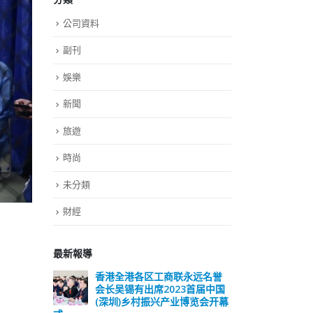
公司資料
副刊
娛樂
新聞
旅遊
時尚
未分類
財經
最新報導
远名誉
選舉日踴躍投票 文: 朱家健
香
届中国
会长
2023-11-30
览会开幕
(深