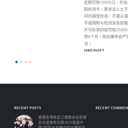
定额罚款10000元，并会收到强
制检测令，要求该人士于指明期
间内接受检测。不遵从强制检测
令或限制与检测宣告即属犯罪，
并可处第四级罚款25000元及监
禁6个月。政府重申会严肃执
法。
read more
RECENT POSTS
RECENT COMMEN
香港全港各区工商联永远名誉
会长吴锡有出席2023首届中
国(深圳)乡村振兴产业博览会