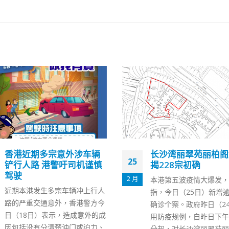
香港政府提醒快测阴
07
可掉以轻心 若不适
求医及核检
7 月
香港第五波疫情有反弹迹
日（6日）新增确诊个案2
宗，包括143宗输入个案
BA.4和BA.5的本地个
长沙湾丽翠苑丽柏阁解封
升趋势，部分没有源头，
揭228宗初确
区已有传播链。 香港特
本港第五波疫情大爆发，消息
社交专页“添马台”发文，
指，今日（25日）新增逾1万宗
民如有不适，应尽快进行
确诊个案。政府昨日（24日）引
试，若结果呈阳性，要立
用防疫规例，自昨日下午5时30
生署呈报
分起，对长沙湾丽翠苑丽柏阁进