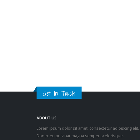
Get In Touch
ABOUT US
Lorem ipsum dolor sit amet, consectetur adipiscing elit.
Donec eu pulvinar magna semper scelerisque.