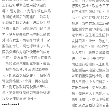
( www.chp.gov.hk/rat
行围封强检。政府今日下午约4
等候覆核。 政府指，即
时完成围封强检行动。 当局表
试呈阴性，亦不可掉以轻
示，行动中共有约1957人接受了
快测有局限，染疫初期可
检测，当中共发现228宗初步阳
值较高而未能检测到病毒
性检测个案和10宗检测结果不确
不适，就算快测阴性也切
定个案，卫生署卫生防护中心会
或上学，应尽快求医和进
安排跟进。此外，政府共派员到
检测以确定是否感染。
访约670户，当中50户在过程中
read more
没人应门，政府会采取措施跟
进。 自今日下午4时起，丽柏阁
内已进行检测的人士如能出示阴
性检测结果电话短讯或佩戴手环
以证明接受强制检测，可在向订
明人员提供个人资料后，经由指
定出口离开「受限区域」。 政府
指，如任何人士未能出示检测结
果电话短讯，以证明接受强制检
测即属违反强制检测公告，可处