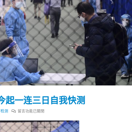
今起一连三日自我快测
在
行检测
留言功能已關閉
踴躍投票 文: 朱家健
香港全港各区工商联永
〈香
会长吴锡有出席2023首
30
港
(深圳)乡村振兴产业博
政