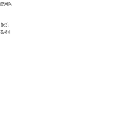
使用防
申报系
结果则