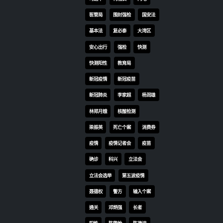
医管局
围封强检
国安法
基本法
复必泰
大湾区
安心出行
强检
快测
快测阳性
教育局
新冠疫情
新冠疫苗
新冠肺炎
李家超
杨润雄
林郑月娥
核酸检测
梁振英
死亡个案
消费券
疫情
疫情记者会
疫苗
确诊
科兴
立法会
立法会选举
第五波疫情
聂德权
警方
输入个案
通关
邓炳强
长者