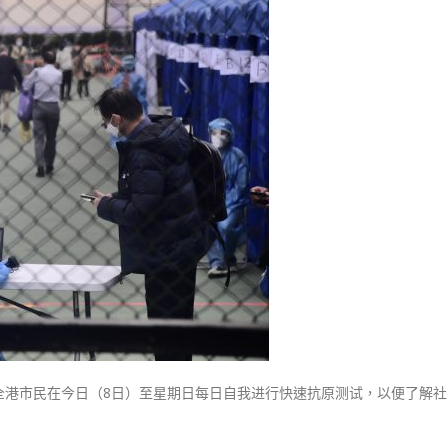
式
選人涉選舉舞弊 文: 朱家健
2023-12-18
府
30
吁
向均羚：打破美西方政治破壞 積
全
香港公院探访明起无须预约一
1210區議會選舉
港
图睇清最新安排
2023-12-02
市
2023-01-31
民
選舉日踴躍投票
今
2023-11-30
起
一
连
三
日
自
我
快
测〉
全港市民在今日（8日）至星期日每日自我进行快速抗原测试，以便了解社
中