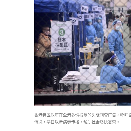
式
抹黑候
2023-12-18
2023-11-
向均羚：打破美西方政治破壞 積極投入
1210區議會選舉
2023-12-02
選舉日踴躍投票
2023-11-30
香港特区政府在全港多份报章的头版刊登广告，呼吁
情况，早日以断病毒传播，帮助社会尽快复常。