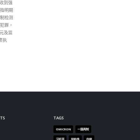
TS
TAGS
OMICRON
一国两制
习近平
何柏良
内地