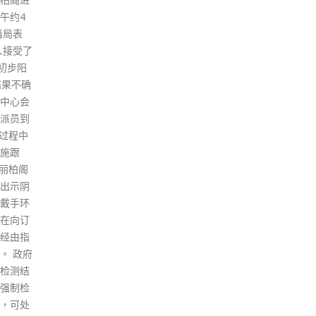
p )及在家
予市民使用，下星期会公布细
把一
使快速测
节。 薛永恒表示，过去一段时间
名称
心，因
与内地专家紧密合作，未来亦会
马公
能因CT
组织专责小组，为两地健康码对
今晚
。如有
接做好准备。 李家超说，初步构
名的
勿上班
思香港健康码会配合安心出行一
大。
行核酸
同使用，香港健康码将会使用实
read
名制，以得悉相关人士在过去一
段时间曾到达哪些处所。他又指
两地有共识，将会有可操作、清
晰标准的熔断机制，但细节仍在
商讨中。 李家超称，与内地专家
进行第二次对接会议后，内地专
家认为香港已基本具备通关条
件，本港进入全面落实准备有序
通关的阶段，包括推出香港的健
康码。
read more