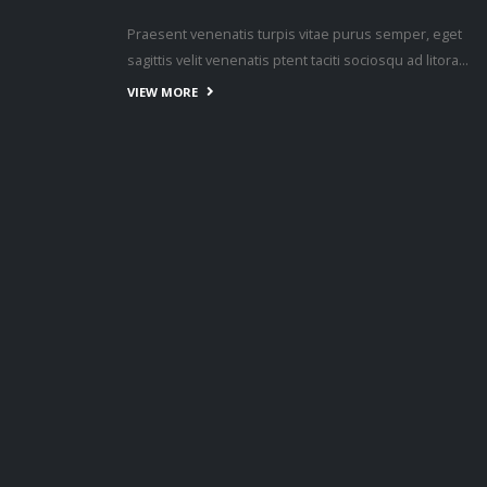
Praesent venenatis turpis vitae purus semper, eget
sagittis velit venenatis ptent taciti sociosqu ad litora…
VIEW MORE