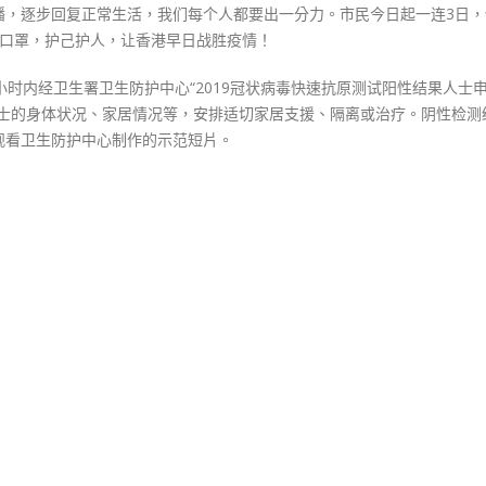
播，逐步回复正常生活，我们每个人都要出一分力。市民今日起一连3日，
5口罩，护己护人，让香港早日战胜疫情！
小时内经卫生署卫生防护中心“2019冠状病毒快速抗原测试阳性结果人士
人士的身体状况、家居情况等，安排适切家居支援、隔离或治疗。阴性检测
观看卫生防护中心制作的示范短片。