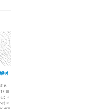
性不
应尽快
象，昨
815
，而
案亦呈现上
薛永恒：港康码已开发完
李
反映社
26
06
成 下月初可供市民用
观
区政府在
11 月
11 月
政务司司长李家超率团到深圳，
香港
呼吁市
出席第二次内地与香港疫情防控
大球
快速测
工作对接会议。创新及科技局局
最后
即向卫
长薛永恒返港后称，香港健康码
将到
已开发完成，下月初可以上架，
超在