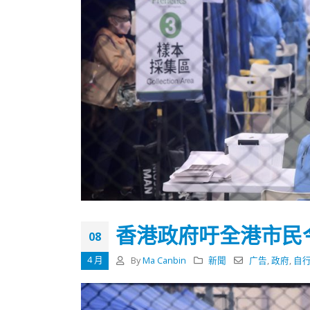
香港政府吁全港市民
08
4 月
By
Ma Canbin
新聞
广告
,
政府
,
自
香港全港各区工商联永远名誉
選舉日
会长吴锡有出席2023首届中国
2023-11-
(深圳)乡村振兴产业博览会开幕