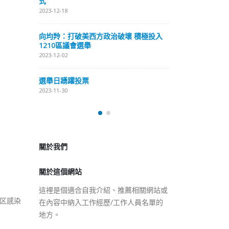
式
抹黑候選人涉選舉舞弊 文: 朱家健
2023-12-18
2023-11-30
極投入
向均羚：打破
香港公院探访明起无须预约一
1210區議會
图睇清最新安排
2023-12-02
2023-01-31
選舉日踴躍投
2023-11-30
關於我們
關於這個網站
這裡是個適合自我介紹、推薦相關網站或
在內容中納入工作經歷/工作人員名單的
地方。
区感染