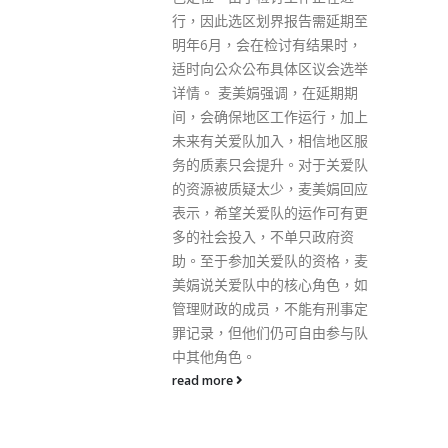
报告需延期至
没有拉好手掣或使用错误波段
讨有结果时，
等。 警方指出，为免车辆在斜路
体区议会选举
有溜前或溜后的可能性，泊车时
调，在延期期
必须留意軚盘方向、波段及手掣
作运行，加上
状态。此外，司机将油门误当迫
，相信地区服
力，令车辆失控向前冲的交通意
。对于关爱队
外时有发生。司机在驾驶时一定
，麦美娟回应
要倍加专注，切勿掉以轻心，共
的运作可有更
同肩负起作为道路使用者的应有
单只政府资
责任。 警方重申，任何人在道路
队的资格，麦
上危险驾驶汽车即属犯罪，最高
核心角色，如
可被判处监禁3年及罚款25000
不能有刑事定
元。如属首次被定罪，可被取消
可自由参与队
驾驶资格至少6个月；再次被定
罪，则可被取消驾驶资格至少2
年，另外须强制修习驾驶改进课
程及记违例驾驶10分。
read more