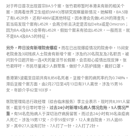
对于昨日首次出现首宗BA.5个案，张竹君称暂时本港未有新的相关个
案，须再看世界卫生组织(WHO)等研究观察最新情况。她解释，BA.5除
了有L452R外，还有F486V或其他特征，因本港会先做L452R的筛查先，
若当局发现个案有L452R，会再分析去决定是否似Delta或是Omicron；
因为BA.4及BA.5会带有L452R，假如个案未有验出L452R，一般而言，就
不是BA.4及BA.5的特征。
另外，昨日没有新增院舍爆疫。
而在已出现爆疫情况的院舍中，15间安
老院舍及3间残疾人士院舍有新增个案，涉及约20名院友及2名职员。被
问到今日起开始一连4天的复活节长假期，会否担心疫情出现反弹，张
竹君呼吁，市民尽量减少人群聚集，做好个人防护措施，戴好口罩。
香港第5波截至目前共有8,856名死者，呈报个案的病死率约为0.748%。
滞后呈报个案方面，由2月27日至4月13日有31人离世，涉及15男16
女，年龄介乎62至103岁。
医院管理局总行政经理（综合临床服务）李立业表示，现时共8,391人留
医，截至今日零时零分，
过去24小时新增5名病人情况危殆，5人情况严
重，
有56名危殆病人于深切治疗病房留医。而过去24小时有36名染疫病
人死亡，涉及19男17女，介乎59至97岁，12人来自院舍，35人逾65
岁，其中27人没有打针、7人打了一针，2人打了2针。