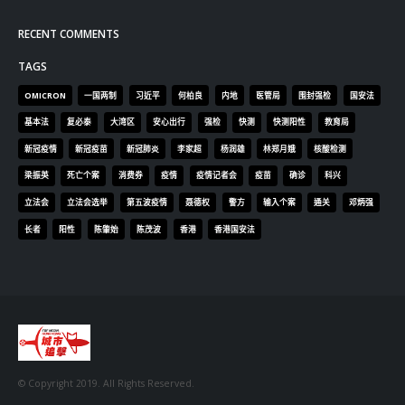
2023-12-18
向均羚：打破美西方政治破壞 積極投入1210區議會選舉
2023-12-02
RECENT COMMENTS
TAGS
OMICRON
一国两制
习近平
何柏良
内地
医管局
围封强检
国安法
基本法
复必泰
大湾区
安心出行
强检
快测
快测阳性
教育局
新冠疫情
新冠疫苗
新冠肺炎
李家超
杨润雄
林郑月娥
核酸检测
梁振英
死亡个案
消费券
疫情
疫情记者会
疫苗
确诊
科兴
立法会
立法会选举
第五波疫情
聂德权
警方
输入个案
通关
邓炳强
长者
阳性
陈肇始
陈茂波
香港
香港国安法