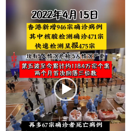
放
946
器
宗
确
诊
个
案
2
个
多
月
以
来
首
次
跌
至
三
位
数〉
中