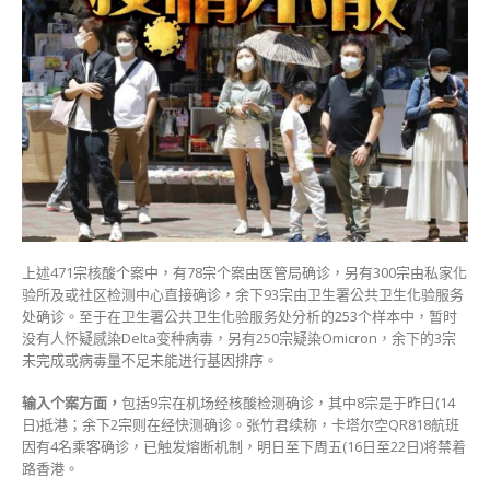
上述471宗核酸个案中，有78宗个案由医管局确诊，另有300宗由私家化
验所及或社区检测中心直接确诊，余下93宗由卫生署公共卫生化验服务
处确诊。至于在卫生署公共卫生化验服务处分析的253个样本中，暂时
没有人怀疑感染Delta变种病毒，另有250宗疑染Omicron，余下的3宗
未完成或病毒量不足未能进行基因排序。
输入个案方面，
包括9宗在机场经核酸检测确诊，其中8宗是于昨日(14
日)抵港；余下2宗则在经快测确诊。张竹君续称，卡塔尔空QR818航班
因有4名乘客确诊，已触发熔断机制，明日至下周五(16日至22日)将禁着
路香港。