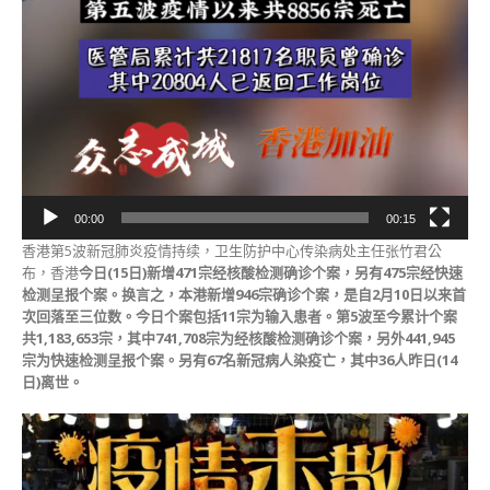
00:00
00:15
香港第5波新冠肺炎疫情持续，卫生防护中心传染病处主任张竹君公
布，香港
今日(15日)新增471宗经核酸检测确诊个案，另有475宗经快速
检测呈报个案。换言之，本港新增946宗确诊个案，是自2月10日以来首
次回落至三位数。今日个案包括11宗为输入患者。第5波至今累计个案
共1,183,653宗，其中741,708宗为经核酸检测确诊个案，另外441,945
宗为快速检测呈报个案。另有67名新冠病人染疫亡，其中36人昨日(14
日)离世。