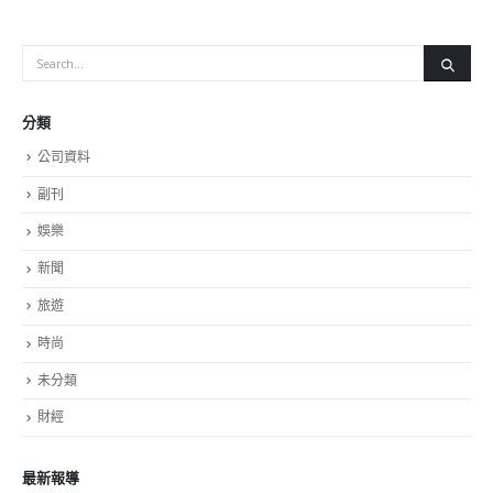
民已受感染，除了「与病毒共存」以外别无他选，陈茂波表
示，不会作出猜测，但随着全民强制检测及适当隔离治疗，有
信心在相对短时间内可以控制疫情。
read more
分類
公司資料
副刊
娛樂
新聞
旅遊
時尚