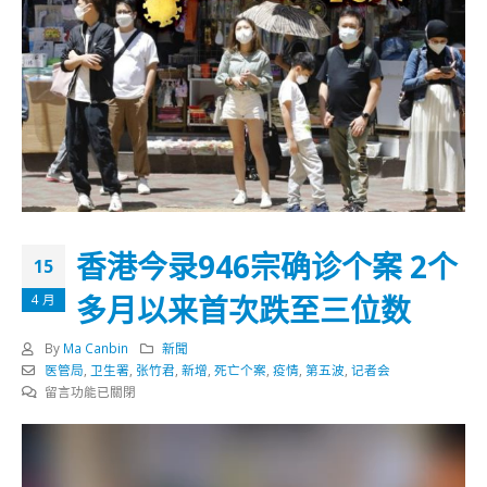
香港今录946宗确诊个案 2个
15
多月以来首次跌至三位数
4 月
By
Ma Canbin
新聞
医管局
,
卫生署
,
张竹君
,
新增
,
死亡个案
,
疫情
,
第五波
,
记者会
在
留言功能已關閉
〈香
視
港
訊
今
播
录