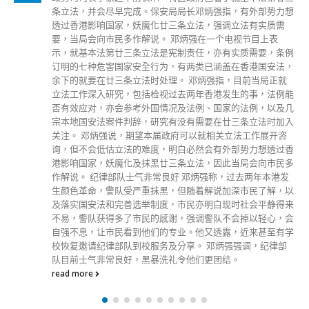
参考指标，去衡量检疫期长短及检测次数等。陈茂波预期本港
经济在今年下半年会有好转，期望疫情在未来两、三个月受到
控制，可望在第二季尾或第三季与内地免检疫通关，甚至在今
年内重启国际旅游。 陈茂波今早（25日）出席电台节目听取
市民对预算案的意见，有听众致电反映不满，认为政府是在惩
罚已接种三剂新冠疫苗的市民，举例政府是否应该将新一轮电
子消费券计划与疫苗挂勾，只有已接种人士可以领取。 陈茂
波指出，明白市民的愤怒，承认确有慎重考虑过，但最终认为
应该将两者分开，本港现时整体接种率约85%，但不少长者仍
未接种，而需要经济援助的或许正是长者。 他又说，相信香
港的旅游限制只是短暂，香港的核心吸引力不变，强调因「一
国两制」，香港与其他地方不同，享有言论等自由、位处大湾
区的优势，有很多商贸机会，不认同香港减少国际化。 首季
经济有机会负增长 另外，陈茂波表示，预计今年首季经济表
现会较差，有机会负增长，随着中央支援及特区政府和市民的
努力，有信心疫情会受控。 他指出，如果坚持动态清零政
策，经济有望重回正轨，市民可以像去年一样出外如常活动及
消费，加上本港经济韧度，以及政府发放第二轮电子消费券，
相信本港经济在下半年会更好，但指出，仍然有地缘政治及全
球疫情等不确定因素，当局需要做好准备。 他重申，动态清
零政策并非要「零感染」，而是尽快针对个案做到隔离及治
疗，将破坏减至最低。 被问到不久将来，会否因为大多数市