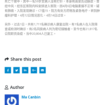
死亡个案中，其中一名59岁女病人没有打针，本身有高安氏动脉症，曾
经中风，经东区医院内科安排进入医院，因4月6日电脑素描不正常，疑
有肺癌，入院发现确诊，CT值15，院方有处方药物及紧急电疗，转到肿
瘤科护理，4月12日情况恶化，4月14日过世。
另外，过去1日，共有1,711名确诊病人康复出院。有1名病人在入院筛
查或检测时确诊，有2名同房病人列为密切接触者，至今也有21,817名
公院职员染疫，当中20,804人已复工。
Share this post
Author
Ma Canbin