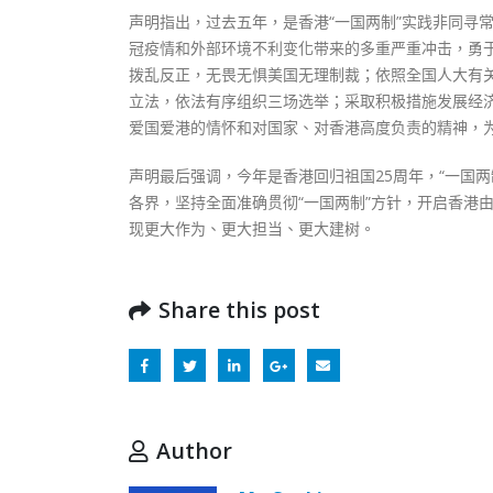
声明指出，过去五年，是香港“一国两制”实践非同寻
冠疫情和外部环境不利变化带来的多重严重冲击，勇于
拨乱反正，无畏无惧美国无理制裁；依照全国人大有
立法，依法有序组织三场选举；采取积极措施发展经
爱国爱港的情怀和对国家、对香港高度负责的精神，
声明最后强调，今年是香港回归祖国25周年，“一国
各界，坚持全面准确贯彻“一国两制”方针，开启香港
现更大作为、更大担当、更大建树。
Share this post
Author