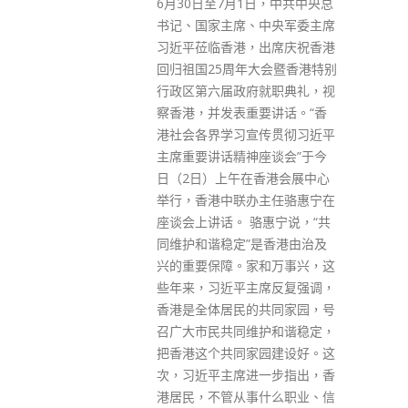
日，中共中央总
政府昨日（9日）晚间发布新冠
中央军委主席
疫苗接种最新数字，指本港疫苗
出席庆祝香港
接种总剂次达800万针。公务员
大会暨香港特别
事务局局长聂德权在社交平台表
就职典礼，视
示，本港现时首针接种率虽然已
要讲话。“香
达64%，但70岁以上长者接种率
传贯彻习近平
仍然不足三成，指情况令人担
座谈会”于今
忧。 聂德权指，在传播力增强的
香港会展中心
变种病毒威胁下，适合接种疫苗
主任骆惠宁在
的市民基本上都应该去接种。他
骆惠宁说，“共
建议市民「应打尽打」，以减低
是香港由治及
一旦感染新冠肺炎后患重症及死
和万事兴，这
亡的风险。他同时呼吁市民尽快
席反复强调，
接种，为保护自己及通关做好准
共同家园，号
备。
护和谐稳定，
read more
园建设好。这
一步指出，香
什么职业、信