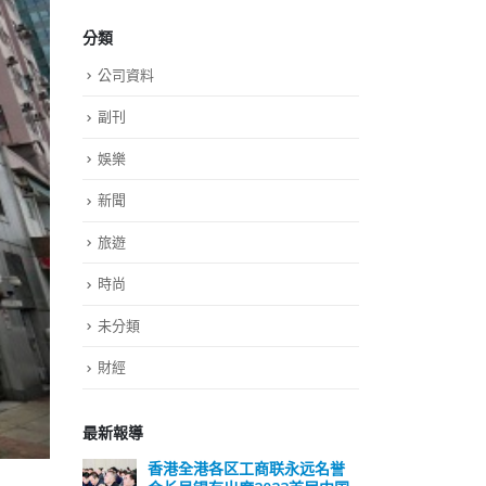
分類
公司資料
副刊
娛樂
新聞
旅遊
時尚
未分類
財經
最新報導
远名誉
選舉日踴躍投票 文: 朱家健
香