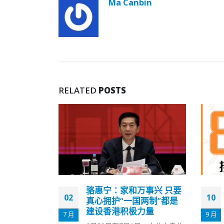
Ma Canbin
RELATED
POSTS
事兴 只要
本港接种总剂次达800万
10
30
两制”都是
聂德权：长者接种不足三
力量
成令人忧
9 月
12 月