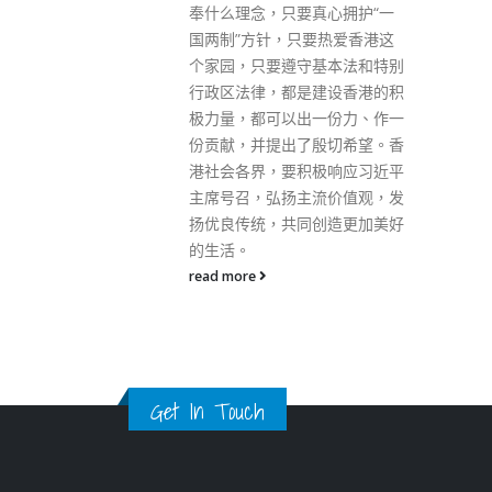
真心拥护“一
要热爱香港这
基本法和特别
Get In Touch
建设香港的积
一份力、作一
殷切希望。香
极响应习近平
ABOUT US
流价值观，发
Lorem ipsum dolor sit amet, consectetur adipiscing elit.
创造更加美好
Donec eu pulvinar magna semper scelerisque.
Praesent venenatis turpis vitae purus semper, eget
sagittis velit venenatis ptent taciti sociosqu ad litora…
VIEW MORE