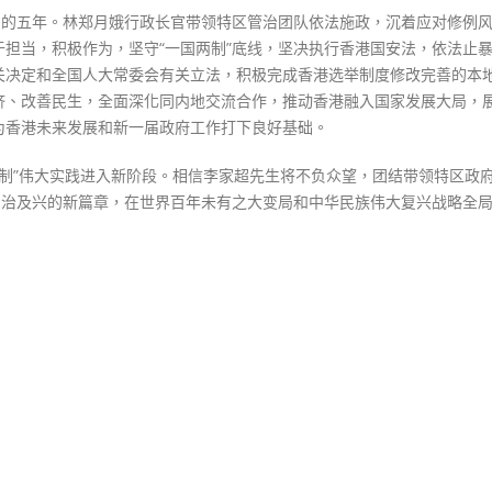
常的五年。林郑月娥行政长官带领特区管治团队依法施政，沉着应对修例
加
担当，积极作为，坚守“一国两制”底线，坚决执行香港国安法，依法止
美
关决定和全国人大常委会有关立法，积极完成香港选举制度修改完善的本
好
济、改善民生，全面深化同内地交流合作，推动香港融入国家发展大局，
未
为香港未来发展和新一届政府工作打下良好基础。
来〉
中
两制”伟大实践进入新阶段。相信李家超先生将不负众望，团结带领特区政
由治及兴的新篇章，在世界百年未有之大变局和中华民族伟大复兴战略全