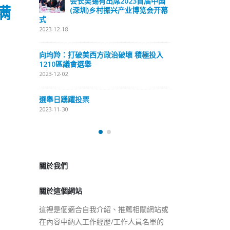
届中国
会长
2023-11-30
满
览会开幕
(深
式
抹黑候選人涉選舉舞弊 文: 朱家健
2023-12-18
2023-11-30
極投入
向均羚：打破
香港公院探访明起无须预约一
1210區議會
图睇清最新安排
2023-12-02
2023-01-31
選舉日踴躍投
2023-11-30
關於我們
關於這個網站
這裡是個適合自我介紹、推薦相關網站或
在內容中納入工作經歷/工作人員名單的
地方。