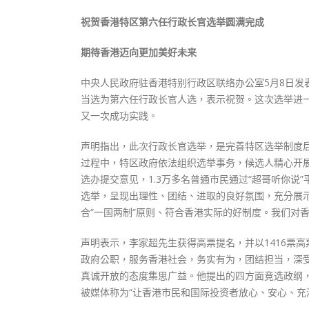
祝贺香港特区第六任行政长官选举圆满完成
期待香港迈向更加美好未来
中央人民政府驻香港特别行政区联络办公室5月8日发
当选为第六任行政长官人选，表示祝贺。这次选举进一
又一次成功实践。
声明指出，此次行政长官选举，是完善特区选举制度
过程中，特区政府依法组织选举事务，候选人精心开
选办提交意见，1.3万多名普通市民通过“超哥听你说
选举，呈现出理性、团结、进取的良好氛围，充分展
合“一国两制”原则、符合香港实际的好制度。我们对
声明表示，李家超先生获得高票提名，并以1416票
政府公职，服务香港社会，务实有为，团结担当，深
真诚开放的态度集思广益。他提出的四方面竞选政纲
被媒体称为“让香港市民和国际投资者放心、安心、充