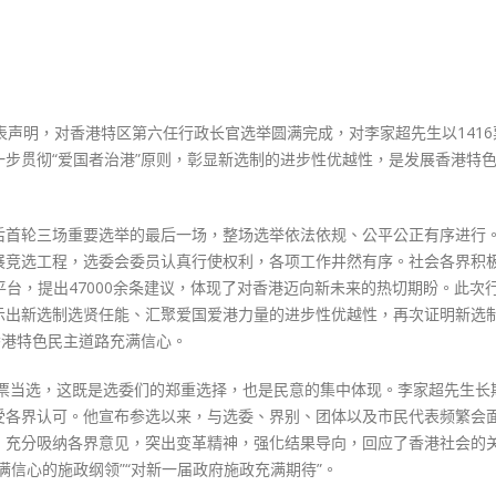
六
任
行
政
长
表声明，对香港特区第六任行政长官选举圆满完成，对李家超先生以1416
官
步贯彻“爱国者治港”原则，彰显新选制的进步性优越性，是发展香港特
选
举
圆
后首轮三场重要选举的最后一场，整场选举依法依规、公平公正有序进行
满
展竞选工程，选委会委员认真行使权利，各项工作井然有序。社会各界积
完
”平台，提出47000余条建议，体现了对香港迈向新未来的热切期盼。此次
成
示出新选制选贤任能、汇聚爱国爱港力量的进步性优越性，再次证明新选
期
香港特色民主道路充满信心。
待
香
高票当选，这既是选委们的郑重选择，也是民意的集中体现。李家超先生长
港
受各界认可。他宣布参选以来，与选委、界别、团体以及市民代表频繁会
迈
，充分吸纳各界意见，突出变革精神，强化结果导向，回应了香港社会的
向
满信心的施政纲领”“对新一届政府施政充满期待”。
更