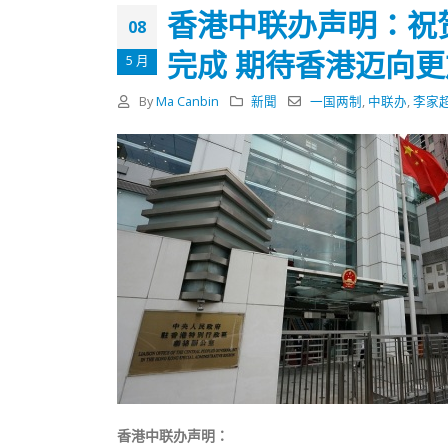
会长吴锡有出席2023首届中国
2023-11-
香港中联办声明：祝
(深圳)乡村振兴产业博览会开幕
08
式
抹黑候
完成 期待香港迈向
2023-12-18
5 月
2023-11-
By
Ma Canbin
新聞
一国两制
,
中联办
,
李家
向均羚：打破美西方政治破壞 積極投入
1210區議會選舉
2023-12-02
選舉日踴躍投票
2023-11-30
香港中联办声明：