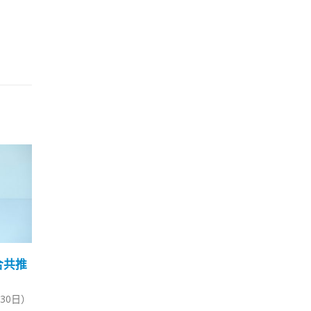
种流
政府指定青衣地作物流服
林
17
27
务用途
受
12 月
2 月
「疫苗
政府公开招标出售位于青衣的青
行政