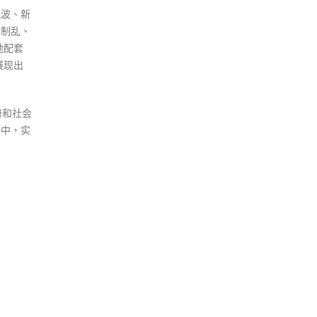
风波、新
暴制乱、
地配套
展现出
府和社会
局中，实