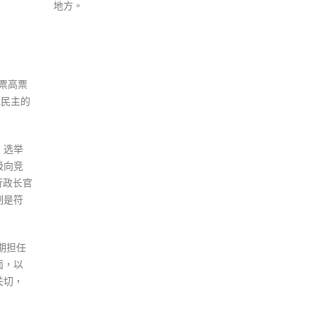
票高票
色民主的
。选举
极向竞
行政长官
制是符
期担任
面，以
关切，