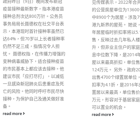
见传媒表示，2022年合共可出售
资助计划」今日（6日）
的公营房屋单位为13600个，当
医管局会分阶段在各公立
中8900个为居屋，涉及7个来自
门诊诊所为合资格人士接
港九新界的屋苑。 她说，2022
性流感疫苗。行政长官李
年居屋临时折扣率将以5.1折出
社交平台发文，指他和政
售，反映过去几年私人楼价上
都响应接种季节性流感疫
升，但非业主住户的家庭每月入
吁市民、特别是长者及幼
息中位数下降，是2014年复售居
感高危群组，尽早接种流
屋以来最高折扣，单位售价最低
苗，保护个人健康和生命
124万元。 另外，政府2022年会
李家超表示，新冠疫情至
出售4700个绿置居单位，临时折
多，长期的防疫措施令大
扣率为4.1折，是2016年出售绿
感免疫力下降；一旦患上
置居以来最高，单位售价最低79
有机会引致严重疾病；若
万元，形容对于基层家庭而言是
染流感和新冠病毒，更可
可以置业的机会。
较严重的并发症，甚至死
此提前接种季节性流感疫
read more
年更为重要。
read more