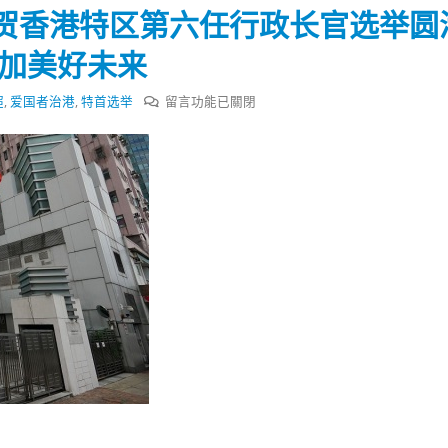
会长吴锡有出席2023首
30
贺香港特区第六任行政长官选举圆
(深圳)乡村振兴产业博
式
選人涉選舉舞弊 文: 朱家健
更加美好未来
2023-12-18
30
在
超
,
爱国者治港
,
特首选举
留言功能已關閉
向均羚：打破美西方政治破壞 積
香港公院探访明起无须预约一
1210區議會選舉
〈香
图睇清最新安排
2023-12-02
港
2023-01-31
中
選舉日踴躍投票
联
2023-11-30
办
声
明：
祝
贺
香
港
特
区
第