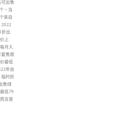
展开，
衣路与青衣航运路交界用地，指
在社
医院及
定作物流服务用途，明年3月11
港一
种季节
日中午截标。 地盘面积近6.3公
拥有
家超在
顷，最高楼面总面积接近220万
援，
府官员
平方呎，以发展多层港口后勤兼
这些
苗，呼
现代物流设施，以及提供不少于
心、
童等流
2200个20呎标准货柜的贮存空
月无
感疫
间，以达致一地多用。 当局说，
实难
安全。
一直物色合适土地以支持现代物
金」
今2年
流业发展，已就两幅港口后勤用
供租
家对流
地完成可行性研究，并会由今年
业和
流感，
起以公开招标形式分阶段出售该
意已
同时感
两幅用地，当中包括今次出售的
要业
能出现
地皮。
呼吁
亡，因
城，
read more
苗比往
担，
有量
心抗
切的