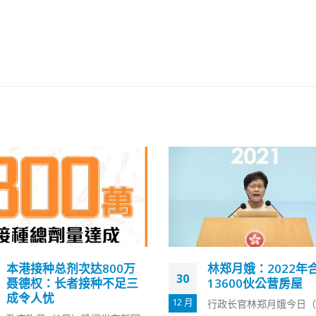
林郑月娥：2022年合共推
李家超吁市民尽早接
06
13600伙公营房屋
感疫苗
10 月
行政长官林郑月娥今日（30日）
「政府防疫注射计划」和