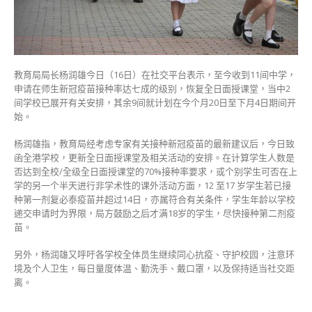
个
别
级
别
恢
教育局局长杨润雄今日（16日）在社交平台表示，至今收到11间中学，
复
申请在师生新冠疫苗接种率达七成的级别，恢复全日面授课堂，当中2
全
间学校已展开有关安排，其余9间就计划在今个月20日至下月4日期间开
日
始。
面
授〉
杨润雄指，教育局经考虑专家有关接种新冠疫苗的最新建议后，今日致
中
函全港学校，更新全日面授课堂及相关活动的安排。在计算学生人数是
否达到全校/全级全日面授课堂的70%接种率要求，或个别学生可否在上
学的另一个半天进行非学术性的课外活动方面，12 至17 岁学生若已接
种第一剂复必泰疫苗并超过14日，亦属符合有关条件，学生年龄以学校
递交申请时为界限，局方鼓励之后才满18岁的学生，尽快接种第二剂疫
苗。
另外，杨润雄又呼吁各学校全体员生继续同心抗疫、守护校园，注意环
境及个人卫生，每日量度体温、勤洗手、戴口罩，以及保持适当社交距
离。