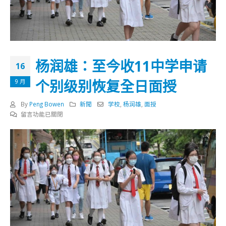
杨润雄：至今收11中学申请
16
个别级别恢复全日面授
9 月
By
Peng Bowen
新聞
学校
,
杨润雄
,
面授
在
留言功能已關閉
〈杨
润
雄：
至
今
收
11
中
学
申
请