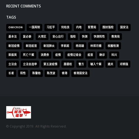
RECENT COMMENTS
TAGS
OMICRON
一国两制
习近平
何柏良
内地
医管局
围封强检
国安法
基本法
复必泰
大湾区
安心出行
强检
快测
快测阳性
教育局
新冠疫情
新冠疫苗
新冠肺炎
李家超
杨润雄
林郑月娥
核酸检测
梁振英
死亡个案
消费券
疫情
疫情记者会
疫苗
确诊
科兴
立法会
立法会选举
第五波疫情
聂德权
警方
输入个案
通关
邓炳强
长者
阳性
陈肇始
陈茂波
香港
香港国安法
© Copyright 2019. All Rights Reserved.