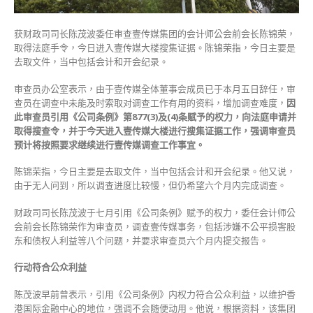
日
行
获财政司司长陈茂波委任审查壹传媒集团的会计师公会前会长陈锦荣，
动！〉
取得法庭手令，今日进入壹传媒大楼搜集证据。陈锦荣指，今日主要是
中
去取文件，当中包括会计和开会纪录。
审查员办公室表示，由于壹传媒全体董事会成员已于本月五日辞任，审
查员在调查中未能及时索取对调查工作有用的资料，增加调查难度，
因
此审查员引用《公司条例》第877(3)及(4)条赋予的权力，向法庭申请并
取得搜查令，并于今天进入壹传媒大楼进行搜集证据工作，强调审查员
预计将按照要求继续进行壹传媒调查工作事宜。
陈锦荣指，今日主要是去取文件，当中包括会计和开会纪录。他又说，
由于无人问到，所以调查进度比较慢，但仍希望六个月内完成调查。
财政司司长陈茂波于七月引用《公司条例》赋予的权力，委任会计师公
会前会长陈锦荣作为审查员，调查壹传媒事务，包括涉嫌不公平损害股
东和债权人利益等八个问题，并要求审查员六个月内提交报告。
行动符合公众利益
陈茂波早前曾表示，引用《公司条例》内权力符合公众利益，以维护香
港国际金融中心的地位，强调不会随便动用。他说，根据资料，该集团