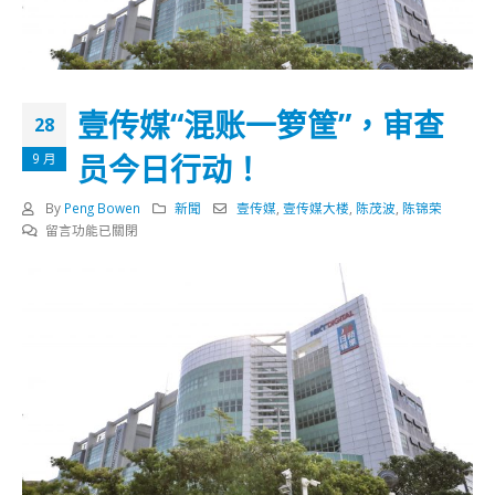
壹传媒“混账一箩筐”，审查
28
员今日行动！
9 月
By
Peng Bowen
新聞
壹传媒
,
壹传媒大楼
,
陈茂波
,
陈锦荣
在
留言功能已關閉
〈壹
传
媒
“混
账
一
箩
筐”，
审
查
员
今