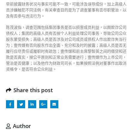
早前披露财务状况与事实可能不一致，可能涉及误导成份，加上高级人
员涉嫌触犯不同法例，有关审查目的是为了调查董事有否尽职管治，以
及有否参与违法行为。
陈茂波指，调查范围包括集团事务是否以损害成员利益，以图欺诈公司
债权人；集团的高级人员有否按个人利益处理公司事务，导致公司公众
股东蒙受损失；高级人员是否涉及对公司成员或债权人作出欺诈失当行
为；壹传媒有否向股东作出全面、充分和及时的披露；高级人员是否无
履行应尽责任或履职时有疏忽；壹传媒和前主席黎智英之间的借贷和还
款是否真实，按公平原则和正常业务需要进行；壹传媒作为上市公司，
管治是否健康；以及他作为财政司司长，如果按照法例对董事作出取消
资格令，是否符合公众利益。
Share this post
Author