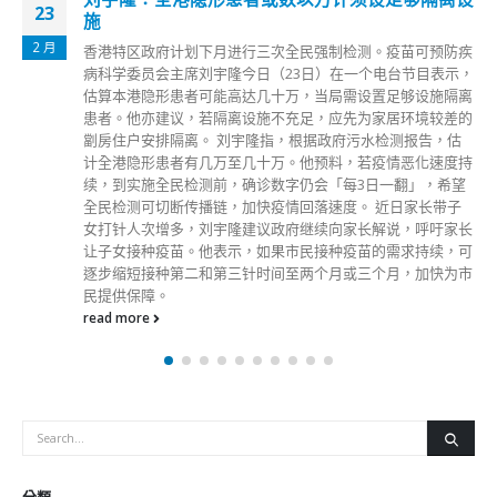
23
施
2 月
香港特区政府计划下月进行三次全民强制检测。疫苗可预防疾
病科学委员会主席刘宇隆今日（23日）在一个电台节目表示，
估算本港隐形患者可能高达几十万，当局需设置足够设施隔离
患者。他亦建议，若隔离设施不充足，应先为家居环境较差的
劏房住户安排隔离。 刘宇隆指，根据政府污水检测报告，估
计全港隐形患者有几万至几十万。他预料，若疫情恶化速度持
续，到实施全民检测前，确诊数字仍会「每3日一翻」，希望
全民检测可切断传播链，加快疫情回落速度。 近日家长带子
女打针人次增多，刘宇隆建议政府继续向家长解说，呼吁家长
让子女接种疫苗。他表示，如果市民接种疫苗的需求持续，可
逐步缩短接种第二和第三针时间至两个月或三个月，加快为市
民提供保障。
read more