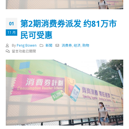
第2期消费券派发 约81万市
01
民可受惠
11 月
By
Peng Bowen
新聞
消费券
,
经济
,
购物
在
留言功能已關閉
〈第
2
期
消
费
券
派
发
约
81
万
市
民