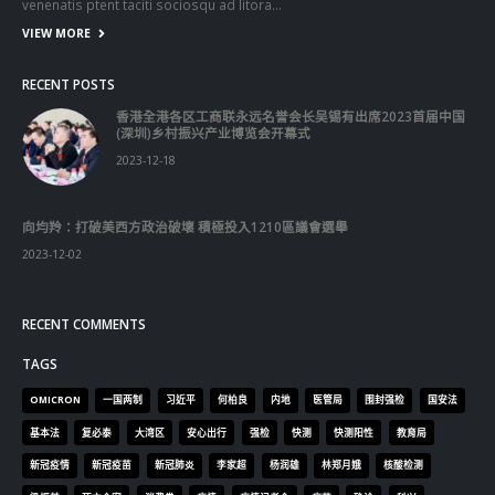
venenatis ptent taciti sociosqu ad litora…
VIEW MORE
RECENT POSTS
香港全港各区工商联永远名誉会长吴锡有出席2023首届中国
(深圳)乡村振兴产业博览会开幕式
2023-12-18
向均羚：打破美西方政治破壞 積極投入1210區議會選舉
2023-12-02
RECENT COMMENTS
TAGS
OMICRON
一国两制
习近平
何柏良
内地
医管局
围封强检
国安法
基本法
复必泰
大湾区
安心出行
强检
快测
快测阳性
教育局
新冠疫情
新冠疫苗
新冠肺炎
李家超
杨润雄
林郑月娥
核酸检测