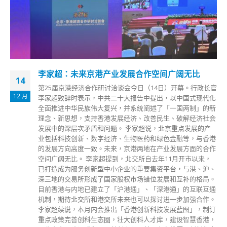
李家超：未来京港产业发展合作空间广阔无比
14
第25届京港经济合作研讨洽谈会今日（14日）开幕。行政长官
12 月
李家超致辞时表示，中共二十大报告中提出，以中国式现代化
全面推进中华民族伟大复兴，并系统阐述了「一国两制」的新
理念、新思想，支持香港发展经济、改善民生、破解经济社会
发展中的深层次矛盾和问题。 李家超说，北京重点发展的产
业包括科技创新、数字经济、生物医药和绿色金融等，与香港
的发展方向高度一致。未来，京港两地在产业发展方面的合作
空间广阔无比。 李家超提到，北交所自去年11月开市以来，
已打造成为服务创新型中小企业的重要集资平台，与港、沪、
深三地的交易所形成了国家股权市场错位发展和互补的格局。
目前香港与内地已建立了「沪港通」、「深港通」的互联互通
机制，期待北交所和港交所未来也可以探讨进一步加强合作。
李家超续说，本月内会推出「香港创新科技发展藍图」，制订
重点政策完善创科生态圈，壮大创科人才库，建设智慧香港，