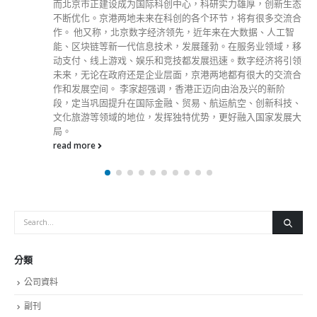
而北京市正建设成为国际科创中心，科研实力雄厚，创新生态
不断优化。京港两地未来在科创的各个环节，将有很多交流合
作。 他又称，北京数字经济领先，近年来在大数据、人工智
能、区块链等新一代信息技术，发展蓬勃。在服务业领域，移
动支付、线上游戏、娱乐和竞技都发展迅速。数字经济将引领
未来，无论在政府还是企业层面，京港两地都有很大的交流合
作和发展空间。 李家超强调，香港正迈向由治及兴的新阶
段，定当巩固提升在国际金融、贸易、航运航空、创新科技、
文化旅游等领域的地位，发挥独特优势，更好融入国家发展大
局。
read more
分類
公司資料
副刊