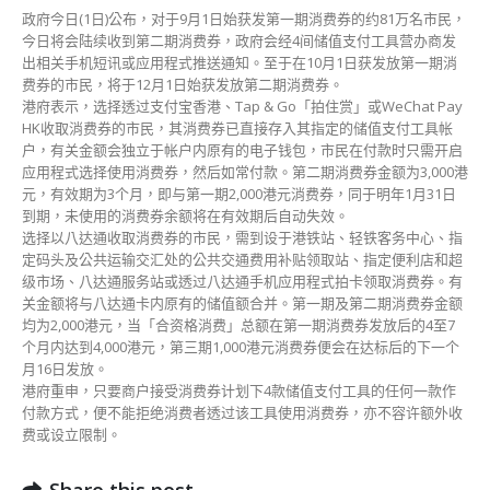
可
政府今日(1日)公布，对于9月1日始获发第一期消费券的约81万名市民，
受
今日将会陆续收到第二期消费券，政府会经4间储值支付工具营办商发
惠〉
出相关手机短讯或应用程式推送通知。至于在10月1日获发放第一期消
中
费券的市民，将于12月1日始获发放第二期消费券。
港府表示，选择透过支付宝香港、Tap & Go「拍住赏」或WeChat Pay
HK收取消费券的市民，其消费券已直接存入其指定的储值支付工具帐
户，有关金额会独立于帐户内原有的电子钱包，市民在付款时只需开启
应用程式选择使用消费券，然后如常付款。第二期消费券金额为3,000港
元，有效期为3个月，即与第一期2,000港元消费券，同于明年1月31日
到期，未使用的消费券余额将在有效期后自动失效。
选择以八达通收取消费券的市民，需到设于港铁站、轻铁客务中心、指
定码头及公共运输交汇处的公共交通费用补贴领取站、指定便利店和超
级市场、八达通服务站或透过八达通手机应用程式拍卡领取消费券。有
关金额将与八达通卡内原有的储值额合并。第一期及第二期消费券金额
均为2,000港元，当「合资格消费」总额在第一期消费券发放后的4至7
个月内达到4,000港元，第三期1,000港元消费券便会在达标后的下一个
月16日发放。
港府重申，只要商户接受消费券计划下4款储值支付工具的任何一款作
付款方式，便不能拒绝消费者透过该工具使用消费券，亦不容许额外收
费或设立限制。
Share this post