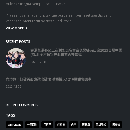
VIEW MORE
RECENT POSTS
香港全港各区工商联永远名誉会长吴锡有出席2023首届中国
(深圳)乡村振兴产业博览会开幕式
2023-12-18
向均羚：打破美西方政治破壞 積極投入1210區議會選舉
2023-12-02
RECENT COMMENTS
TAGS
OMICRON
一国两制
习近平
何柏良
内地
医管局
围封强检
国安法
基本法
复必泰
大湾区
安心出行
强检
快测
快测阳性
教育局
新冠疫情
新冠疫苗
新冠肺炎
李家超
杨润雄
林郑月娥
核酸检测
梁振英
死亡个案
消费券
疫情
疫情记者会
疫苗
确诊
科兴