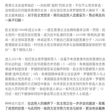
健
香港立法会选举临近，一向标榜“温和”的民主党，不仅不让党员参选，
熙
没有提出任何服务香港的主张，还在现任党主席罗健熙等人操纵下，离
之
民主越来越远。
对于民主党而言，再任由这些人恣意妄为，势必将走向
流
一条不归路。
恣
意
民主党自1994年成立以来，一度在香港立法会拥有最多议席。然而，民
妄
主党的一些成员自甘堕落，成为反中乱港的先锋。2019年“修例风波”期
为，
间，民主党纵容黑暴，林卓廷等人干脆自己直接当起黑暴分子。2020年
香
香港国安法实施后，时任民主党主席胡志伟参与妄图颠覆国家政权的“揽
港
炒”，落个锒铛入狱。
民
主
进入2021年，现任党主席罗健熙等人，丝毫不考虑香港市民和香港社会
党
的长远利益，同西方反华政客亦步亦趋。3、4月份，有美国政客攻击香
就
港选举制度改革，罗健熙即接受采访随声附和，前主席刘慧卿等人到处
很
散播“选举无用论”；9月，有美国媒体抹黑立法会选举，罗健熙等人马上
危
跟着阻止党员参选；11月，美国国会发布报告攻击立法会选举，罗健熙
险
就用极其独裁的方式操控中委会，向寻求民主党支持的党外参选人发出
了〉
长达六页的所谓“问卷”，胁迫参选人承认一系列无法无天的“诉求”；12
中
月初，他们干脆操纵特别中委会禁止民主党为党外人士助选。
种种言行显示：
在这些人的操弄下，民主党正在一步步走向激进，背离
了政党的初衷，与此同时，给西方反华势力充当马前卒，更没有丝毫掩