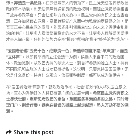
饰。弃选是一条绝路。
在罗健熙等人的骑劫下，民主党无法发挥参政议
政的基本功能，也无法保障普通党员的政治权利。而阻止党员参选相当
于放弃参政平台，只会让影响力愈来愈小。民主党内的有识之士应当看
清：正在加紧侵占党资、变相转移党产从而中饱私囊的罗健熙之流，是
否真正关心民主党的发展，能否还能引领民主党走向未来？香港由乱到
治的转折，让更多人看清繁荣稳定的来之不易，让更多人理解爱国爱港
才是人间正道，任何外部势力妄图“揽炒”香港的“棋子”终将沦为“炮灰”。
“爱国者治港”五光十色，绝非清一色；新选举制度不是“单声道”，而是
“立体声”。
以即将举行的立法会选举为例，候选人来自不同的政治团
体、政治派别。从政团支持的参选人士，到自行参选的独立人士，持有
不同政见和主张的人士成功获得提名。这说明：只要秉持爱国爱港，无
论是什么身份、持有什么观念、信奉哪种制度，都可以成为治港者。
在“爱国者治港”原则下，鼓吹政治争拗、社会“揽炒”的人将失去立足之
地，真心为香港好的人将获得更广阔的发展空间。
希望民主党内有识之
士尽快觉醒，重新思考政团的定位，重回服务香港的务实之路，同时清
理门户、刮骨疗毒，避免在错误的道路上越走越远，坠入万劫不复的深
渊。
Share this post