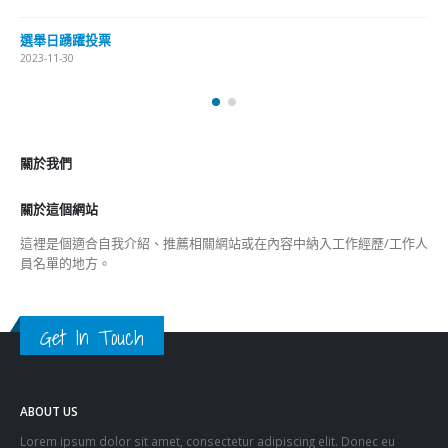
關於我們
關於這個網站
這裡是個適合自我介紹、推薦相關網站或在內容中納入工作經歷/工作人
員名單的地方。
Get In Touch
ABOUT US
Lorem ipsum dolor sit amet, consectetur adipiscing elit. Donec eu
pulvinar magna semper scelerisque.
Praesent venenatis turpis vitae purus semper, eget sagittis velit
venenatis ptent taciti sociosqu ad litora…