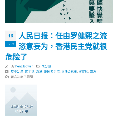
人民日报：任由罗健熙之流
16
恣意妄为，香港民主党就很
12 月
危险了
By
Peng Bowen
未分類
反中乱港
,
民主党
,
激进
,
爱国者治港
,
立法会选举
,
罗健熙
,
西方
在
留言功能已關閉
〈人
民
日
报：
任
由
罗