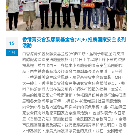
警方要求删指定电子平台讯息支联会FB另起炉灶
17
香港市民支援爱国民主运动联合会(支联会)昨日(16日)在其旧
9 月
Facebook专页贴文称，昨晚10时移除支联会网站、Facebook
及其他指定电子平台讯息。然而，支联会早于本周三(15日)于
Facebook开设新的专页，并于昨日上载第一则贴文，交代删
除支联会其他原有的电子平台讯息。就支联会Facebook开新
专页，警方发言人回应指，不评论个别个案。警方采取任何行
动，会按实际情况，依法处理。 新的支联会Facebook专页目
前只有一则贴文，内容为支联会应警方要求移除电子平台讯
息，以及称日后最新的支联会讯息将会透过该网上电子平台发
布。 根据新专页显示支联会为非营利组织，而图片没有使用
支联会标志，转用以往六四集会的相片，内容也没有提及以往
五大纲领或「结束一党专政」字眼。 警方指出，根据《港区
国安法》第43条及其《实施细则》附表四，警方可要求服务商
对发布在电子平台上相当可能构成危害国家安全罪行，或相当
可能会导致危害国家安全罪行的发生的电子讯息作出禁制行