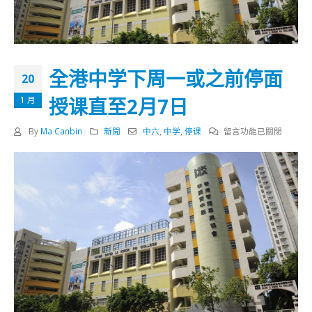
全港中学下周一或之前停面
20
授课直至2月7日
1 月
在
By
Ma Canbin
新聞
中六
,
中学
,
停课
留言功能已關閉
〈全
港
中
学
下
周
一
或
之
前
停
面
授