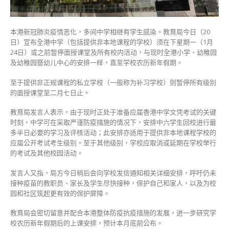
课
直
至
本港新冠肺炎疫情恶化，多间中学相继有学生感染。教育局今日（20
2
日）宣布全港中学（包括提供非本地课程的学校）须在下星期一（1月
月
24日）或之前暂停面授课堂及所有校内活动，与现时全港小学、幼稚园
7
及幼稚园暨幼儿中心的安排一样，直至学校农历新年假期。
日〉
中
至于提供非正规课程的私立学校（一般称为补习学校）则暂停所有级别
的面授课堂至二月七日止。
教育局发言人表示，由于现时正处于准备应届香港中学文凭考试的关键
时刻，中学可在采取严谨防疫措施的情况下，安排中六学生回校进行最
多半日必要的学习及评核活动；此安排亦适用于提供非本地课程学校的
应届公开考试考生级别。至于其他级别，学校应取消或延期在学校举行
的考试及其他校园活动。
发言人又指，局方今日稍后会向学校发信通知相关详细安排，呼吁仍未
接种疫苗的教职员、家长及学生尽快接种，保护自己和家人，以及为校
园和社区筑起更有效的保护屏障。
教育局会密切留意并配合本港整体防疫抗疫措施的发展，进一步研究学
校农历新年假期后的上课安排，预计本月底前公布。