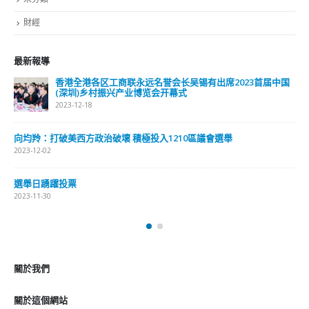
各区工商联永远名誉会长吴锡有出席2023首届中国
選舉日踴躍投票 文:
乡村振兴产业博览会开幕式
2023-11-30
8
抹黑候選人涉選舉舞弊
政治破壞 積極投入1210區議會選舉
2023-11-30
香港公院
2023-01-31
關於我們
關於這個網站
這裡是個適合自我介紹、推薦相關網站或在內容中納入工作經歷/工作人
員名單的地方。