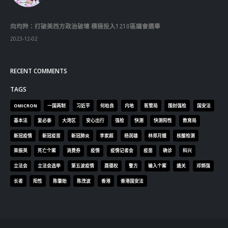
RECENT COMMENTS
TAGS
OMICRON
一国两制
习近平
何柏良
内地
医管局
围封强检
国安法
基本法
复必泰
大湾区
安心出行
强检
快测
快测阳性
教育局
新冠疫情
新冠疫苗
新冠肺炎
李家超
杨润雄
林郑月娥
核酸检测
梁振英
死亡个案
消费券
疫情
疫情记者会
疫苗
确诊
科兴
立法会
立法会选举
第五波疫情
聂德权
警方
输入个案
通关
邓炳强
长者
阳性
陈肇始
陈茂波
香港
香港国安法
© Copyright 2019. All Rights Reserved.