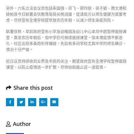
另外，六名立法会议员包括朱国强、邓飞、郭玲丽、梁子颖、周文港和
姚柏良今日联署去信教育局局长杨润雄，促请局方以师生健康为首要考
虑，尽快宣布全港学校提早放农历年假，以减少师生染疫风险。
联署信称，早前政府宣布小学及幼稚园及幼儿中心本月中起暂停面授课
堂，直至农历年假后，但中学仍可继续面授课堂。但本港疫情不断恶
化，社区出现多条隐形传播链，先后有多间学校尤其中学的师生确诊，
情况十分严峻。
近日议员持续收到业界及市民的关注，期望政府宣布全港学校暂停面授
课堂，以防止疫情进一步扩散，尽快协助遏止这一波疫情。
Share this post
Author