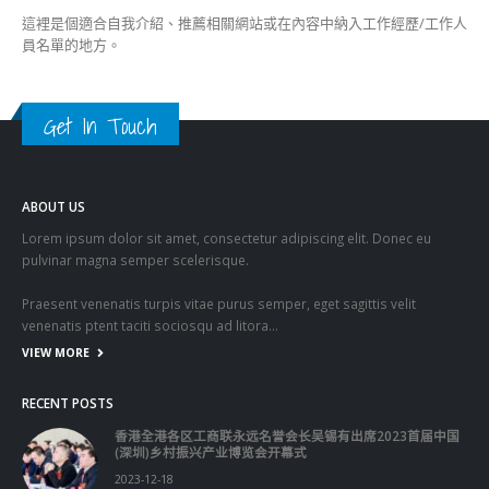
Get In Touch
ABOUT US
Lorem ipsum dolor sit amet, consectetur adipiscing elit. Donec eu
pulvinar magna semper scelerisque.
Praesent venenatis turpis vitae purus semper, eget sagittis velit
venenatis ptent taciti sociosqu ad litora…
VIEW MORE
RECENT POSTS
香港全港各区工商联永远名誉会长吴锡有出席2023首届中国
(深圳)乡村振兴产业博览会开幕式
2023-12-18
向均羚：打破美西方政治破壞 積極投入1210區議會選舉
2023-12-02