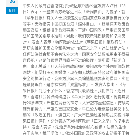
21
装
日（25
1 月
幌子，就
本港第五波疫情严峻，葵涌村逸葵楼更出现「超级传
报自行关停
来自不同楼层及座向的12个单位、累计16人染疫。
抹黑攻击香
署及葵青民政事务处今日（21日）早上在邻近逸葵
重违反国际
厦（即雅葵楼、旭葵楼、映葵楼、晓葵楼）向共346
和坚决反
经每户信箱派发新冠病毒快速测试套装，供住户自行
采取行动，
测，希望可以有效地及早识别感染者，保障患者和他
就是违法，
人。惟当局强调，以快速测试套装进行的检测并不能
更由不得肆
强制检测的要求。 政府希望市民通力合作，保障自
「新闻自
的健康，「愿检尽检」，同心抗疫。为减低新冠病毒
国新闻媒体
险，政府呼吁所有对身体状况有怀疑的人士，或有感
府维护国家
人士（如曾到访有疫情爆发的地方或曾接触阳性检测
借口，实在
快进行检测，以有效地及早识别感染者。
指出，《苹
read more
到，连日
，揭露其发
息，持续勾
智英反中乱
式庆祝《苹
」的坚定支
法律的生命
动摇不了特