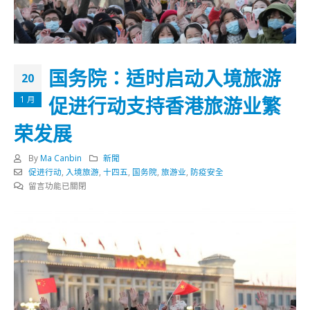
国务院：适时启动入境旅游
20
促进行动支持香港旅游业繁
1 月
荣发展
By
Ma Canbin
新聞
促进行动
,
入境旅游
,
十四五
,
国务院
,
旅游业
,
防疫安全
在
留言功能已關閉
〈国
务
院：
适
时
启
动
入
境