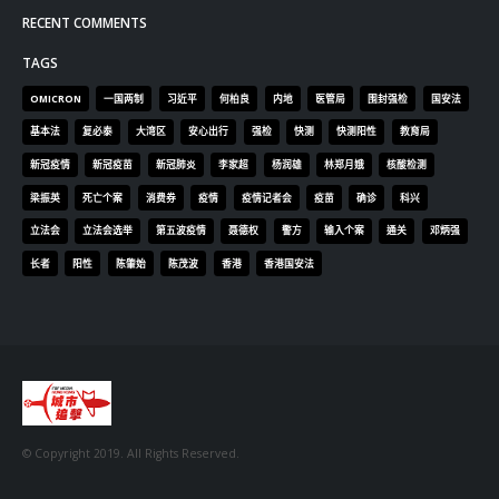
2023-12-02
RECENT COMMENTS
TAGS
OMICRON
一国两制
习近平
何柏良
内地
医管局
围封强检
国安法
基本法
复必泰
大湾区
安心出行
强检
快测
快测阳性
教育局
新冠疫情
新冠疫苗
新冠肺炎
李家超
杨润雄
林郑月娥
核酸检测
梁振英
死亡个案
消费券
疫情
疫情记者会
疫苗
确诊
科兴
立法会
立法会选举
第五波疫情
聂德权
警方
输入个案
通关
邓炳强
长者
阳性
陈肇始
陈茂波
香港
香港国安法