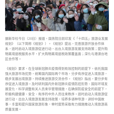
旅
游
促
进
行
动
支
据新华社今日（20日）报道，国务院日前印发《「十四五」旅游业发展
持
规划》（以下简称《规划》）。《规划》提出，完善旅游开放合作体
香
系，适时启动入境旅游促进行动，出台入境旅游发展支持政策；提升购
港
物离境退税服务水平，扩大购物离境退税政策覆盖面；深化与港澳台地
旅
区合作等。
游
业
《规划》要求，在全球新冠肺炎疫情得到有效控制的前提下，依托我国
繁
强大旅游市场优势，统筹国内国际两个市场，分步有序促进入境旅游，
荣
稳步发展出境旅游，持续推进旅游交流合作。《规划》指出，要分步有
发
序促进入境旅游。及时研判国内外新冠肺炎疫情防控形势、国际环境发
展〉
展变化，科学调整有关人员来华管理措施，在确保防疫安全的前提下，
中
积极构建健康、安全、有序的中外人员往来秩序。适时启动入境旅游促
进行动，出台入境旅游发展支持政策，培养多语种导游，讲好中国故
事，丰富和提升国家旅游形象，审时度势采取有力措施推动入境旅游高
质量发展。