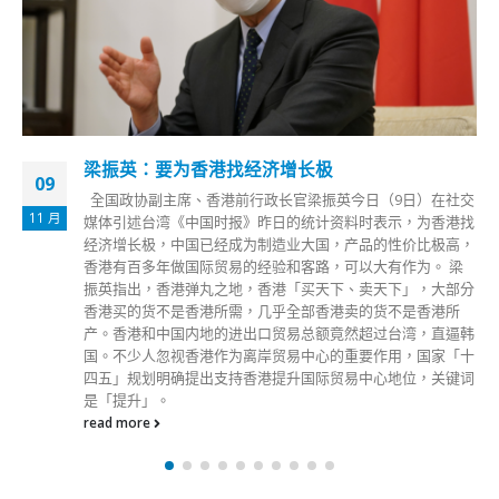
陈国基：过关名额足够应付需要视需求扩大口岸
07
本港与内地明日（8日）通关，单向人数约为6万人，首阶段通
1 月
关开放7个海陆空口岸。政务司司长陈国基今日在电台节目中
表示，过关名额足够应付需要。目前有39万人预约过关，每天
5万个名额至今没有一天额满。若通关情况顺畅，会视乎需求
逐步扩大口岸或增加名额，最终达致全面通关。 陈国基说，
通关需考虑有秩序过关，避免市民一窝蜂返回内地，交通配套
亦要顺畅，名额充足及有秩序是准备通关的前提。对于返内地
港人须持48小时核酸检测阴性证明，他强调，此举可同时避免
受感染的港人北上或感染的内地人士来港，造成交差感染。目
前本港每天可应付12万检测量，未来3天每天仍有10万检测名
额可以预约。 至于高铁方面，陈国基指，目标是本月15日前
可开通。至于是否可同时开通至广州东站，则要视乎实际情
况。
read more