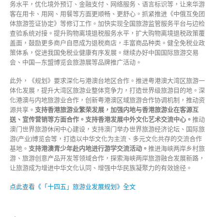
务水平，优化境外预订、金融支付、网络服务、语言标识等，让来华游
客在用卡、用网、用餐等方面更顺畅、更舒心。抓紧推进《中俄互免团
体旅游签证协定》等修订工作。加快实现全国旅游监管服务平台与边检
查验系统对接。提升购物离境退税服务水平，扩大购物离境退税政策覆
盖面，鼓励更多商户自愿成为退税商店，丰富商品种类。健全免税业政
策体系，促进我国免税业健康有序发展。继续办好中国国际旅游交易
会、中国—东盟博览会旅游展等品牌推广活动。
此外，《规划》要求深化与港澳台地区合作。推进粤港澳大湾区旅游一
体化发展，提升大湾区旅游业整体竞争力，打造世界级旅游目的地。深
化港澳与内地旅游业合作，创新粤港澳区域旅游合作协调机制，推动资
源共享。
支持香港旅游业繁荣发展，加强内地与香港旅游业在客源互
送、宣传营销等方面合作。支持香港发展中外文化艺术交流中心。
推动
澳门世界旅游休闲中心建设，支持澳门举办世界旅游经济论坛、国际旅
游(产业)博览会等，打造以中华文化为主流、多元文化共存的交流合作
基地。
支持港澳青少年赴内地进行游学交流活动。
推进海峡两岸乡村旅
游、旅游创意产品开发等领域合作，探索海峡两岸旅游融合发展新路，
让旅游成为增进中华文化认同、增强中华民族凝聚力的有效途径。
点此查看《「十四五」旅游业发展规划》全文