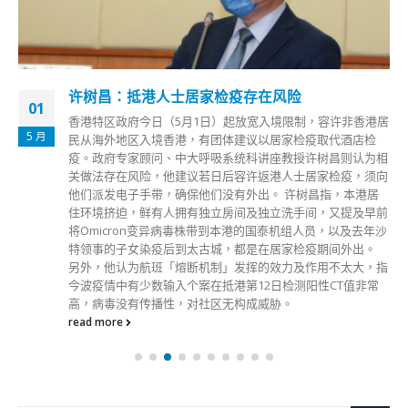
许树昌：抵港人士居家检疫存在风险
01
香港特区政府今日（5月1日）起放宽入境限制，容许非香港居
5 月
民从海外地区入境香港，有团体建议以居家检疫取代酒店检
疫。政府专家顾问、中大呼吸系统科讲座教授许树昌则认为相
关做法存在风险，他建议若日后容许返港人士居家检疫，须向
他们派发电子手带，确保他们没有外出。 许树昌指，本港居
住环境挤迫，鲜有人拥有独立房间及独立洗手间，又提及早前
将Omicron变异病毒株带到本港的国泰机组人员，以及去年沙
特领事的子女染疫后到太古城，都是在居家检疫期间外出。
另外，他认为航班「熔断机制」发挥的效力及作用不太大，指
今波疫情中有少数输入个案在抵港第12日检测阳性CT值非常
高，病毒没有传播性，对社区无构成威胁。
read more