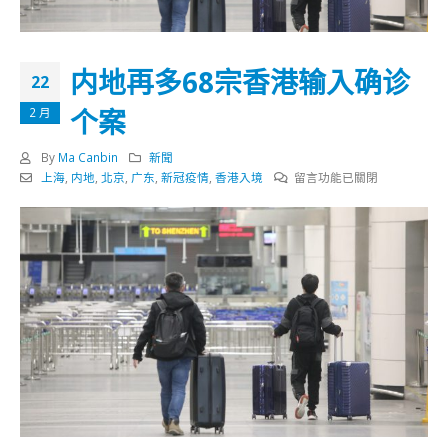
内地再多68宗香港输入确诊
22
个案
2 月
By
Ma Canbin
新聞
在
上海
,
内地
,
北京
,
广东
,
新冠疫情
,
香港入境
留言功能已關閉
〈内
地
再
多
68
宗
香
港
输
入
确
诊
个