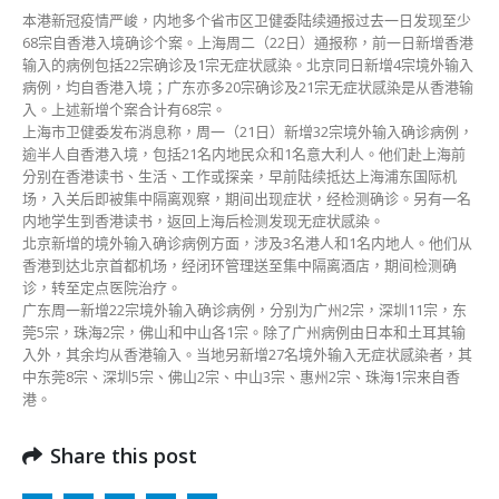
案〉
本港新冠疫情严峻，内地多个省市区卫健委陆续通报过去一日发现至少
中
68宗自香港入境确诊个案。上海周二（22日）通报称，前一日新增香港
输入的病例包括22宗确诊及1宗无症状感染。北京同日新增4宗境外输入
病例，均自香港入境；广东亦多20宗确诊及21宗无症状感染是从香港输
入。上述新增个案合计有68宗。
上海市卫健委发布消息称，周一（21日）新增32宗境外输入确诊病例，
逾半人自香港入境，包括21名内地民众和1名意大利人。他们赴上海前
分别在香港读书、生活、工作或探亲，早前陆续抵达上海浦东国际机
场，入关后即被集中隔离观察，期间出现症状，经检测确诊。另有一名
内地学生到香港读书，返回上海后检测发现无症状感染。
北京新增的境外输入确诊病例方面，涉及3名港人和1名内地人。他们从
香港到达北京首都机场，经闭环管理送至集中隔离酒店，期间检测确
诊，转至定点医院治疗。
广东周一新增22宗境外输入确诊病例，分别为广州2宗，深圳11宗，东
莞5宗，珠海2宗，佛山和中山各1宗。除了广州病例由日本和土耳其输
入外，其余均从香港输入。当地另新增27名境外输入无症状感染者，其
中东莞8宗、深圳5宗、佛山2宗、中山3宗、惠州2宗、珠海1宗来自香
港。
Share this post