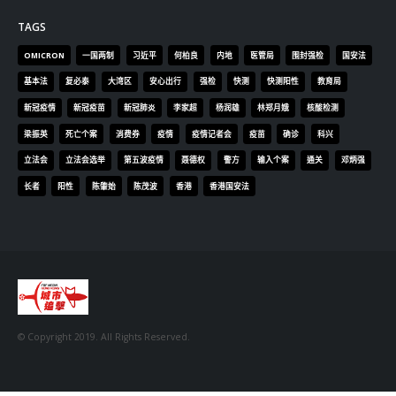
TAGS
OMICRON
一国两制
习近平
何柏良
内地
医管局
围封强检
国安法
基本法
复必泰
大湾区
安心出行
强检
快测
快测阳性
教育局
新冠疫情
新冠疫苗
新冠肺炎
李家超
杨润雄
林郑月娥
核酸检测
梁振英
死亡个案
消费券
疫情
疫情记者会
疫苗
确诊
科兴
立法会
立法会选举
第五波疫情
聂德权
警方
输入个案
通关
邓炳强
长者
阳性
陈肇始
陈茂波
香港
香港国安法
© Copyright 2019. All Rights Reserved.