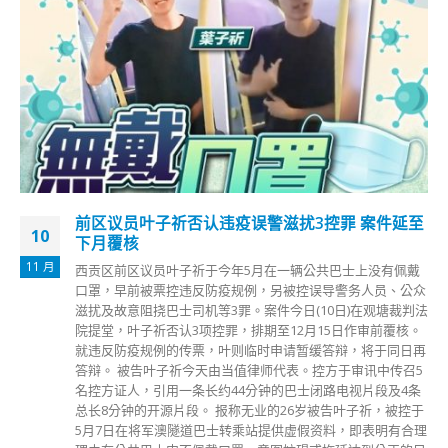
前区议员叶子祈否认违疫误警滋扰3控罪 案件延至
10
下月覆核
11 月
西贡区前区议员叶子祈于今年5月在一辆公共巴士上没有佩戴
口罩，早前被票控违反防疫规例，另被控误导警务人员、公众
滋扰及故意阻挠巴士司机等3罪。案件今日(10日)在观塘裁判法
院提堂，叶子祈否认3项控罪，排期至12月15日作审前覆核。
就违反防疫规例的传票，叶则临时申请暂缓答辩，将于同日再
答辩。 被告叶子祈今天由当值律师代表。控方于审讯中传召5
名控方证人，引用一条长约44分钟的巴士闭路电视片段及4条
总长8分钟的开源片段。 报称无业的26岁被告叶子祈，被控于
5月7日在将军澳隧道巴士转乘站提供虚假资料，即表明有合理