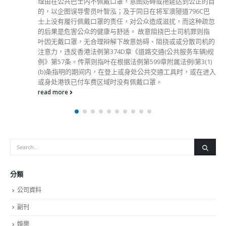
理由在公共巴士内不佩戴口罩，意图妨碍或拖延达到公正的目
的，以企图误导警员叶智泓；及于同日在将军澳隧道796C巴
士上没有履行佩戴口罩的责任，对公众造成滋扰，而这种疏忽
的后果是危害公众的健康与舒适。 故意阻挠巴士司机罪则指
叶因无戴口罩，无合理辩解下故意妨碍、阻挠或或分散司机的
注意力，违反香港法例第374D章《道路交通(公共服务车辆)规
例》第57条。传票则指叶在根据法例第599章附属法例I第3(1)
(b)条指明的期间内，在登上或身处公共交通工具时，或在进入
或身处港铁已付车费区域时没有佩戴口罩。
read more
分類
公司資料
副刊
娛樂