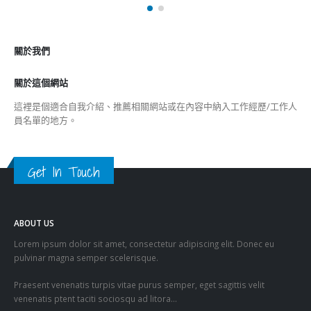
關於我們
關於這個網站
這裡是個適合自我介紹、推薦相關網站或在內容中納入工作經歷/工作人
員名單的地方。
Get In Touch
ABOUT US
Lorem ipsum dolor sit amet, consectetur adipiscing elit. Donec eu
pulvinar magna semper scelerisque.
Praesent venenatis turpis vitae purus semper, eget sagittis velit
venenatis ptent taciti sociosqu ad litora…