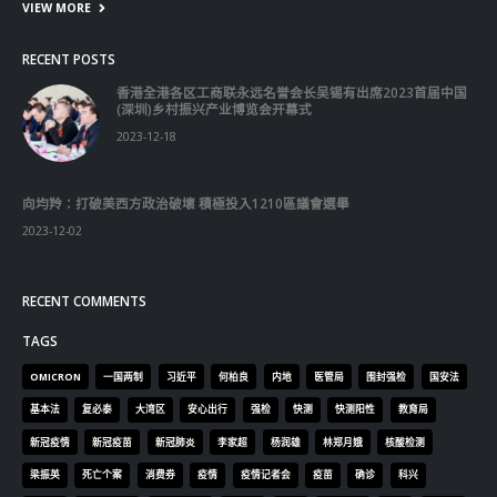
VIEW MORE
RECENT POSTS
香港全港各区工商联永远名誉会长吴锡有出席2023首届中国
(深圳)乡村振兴产业博览会开幕式
2023-12-18
向均羚：打破美西方政治破壞 積極投入1210區議會選舉
2023-12-02
RECENT COMMENTS
TAGS
OMICRON
一国两制
习近平
何柏良
内地
医管局
围封强检
国安法
基本法
复必泰
大湾区
安心出行
强检
快测
快测阳性
教育局
新冠疫情
新冠疫苗
新冠肺炎
李家超
杨润雄
林郑月娥
核酸检测
梁振英
死亡个案
消费券
疫情
疫情记者会
疫苗
确诊
科兴