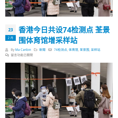
香港今日共设74检测点 荃景
23
围体育馆增采样站
2 月
By
Ma Canbin
新聞
74检测点
,
体育馆
,
荃景围
,
采样站
在
留言功能已關閉
〈香
港
今
日
共
设
74
检
测
点
荃
景