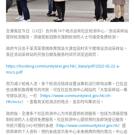
围
体
育
馆
增
全港各区今日（23日）合共有74个地点设有社区检测中心／流动采样站
采
提供检测服务，须接受新冠肺炎强制检测的人士可接受免费检测。
样
政府今日会于荃湾荃景围体育馆及大澳龙田村天宁楼增设流动采样站。
站〉
各区流动采样站的开放日期及服务时间可浏览这网页：
中
https://booking.communitytest.gov.hk/_data/pdf/2022-02-22-a-
mscs.pdf
而为减少轮候人流，多个检测点陆续设置派筹机试行即场派筹。已在这
些派筹机取得筹号的市民，可在社区检测中心网站的「大型采样站—筹
号排队状况」一栏（
https://www.communitytest.gov.hk/zh-
HK/mcsc
），查看有关检测点的地点，及实时叫筹状况。
政府指，全港多个社区检测中心为市民提供检测服务，包括为须接受强
制检测的人士提供免费服务。社区检测中心提供预约及即场登记服务，
市民只需在24小时预约系统（
http://www.communitytest.gov.hk
）提
供简单的个人资料，预约系统显示各中心未来两周的预约情况。中心会