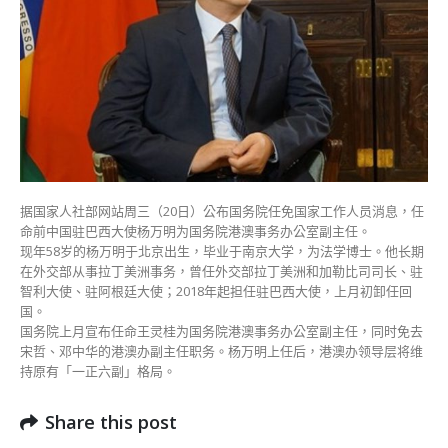
万
明
为
港
澳
办
副
主
任〉
中
据国家人社部网站周三（20日）公布国务院任免国家工作人员消息，任
命前中国驻巴西大使杨万明为国务院港澳事务办公室副主任。
现年58岁的杨万明于北京出生，毕业于南京大学，为法学博士。他长期
在外交部从事拉丁美洲事务，曾任外交部拉丁美洲和加勒比司司长、驻
智利大使、驻阿根廷大使；2018年起担任驻巴西大使，上月初卸任回
国。
国务院上月宣布任命王灵桂为国务院港澳事务办公室副主任，同时免去
宋哲、邓中华的港澳办副主任职务。杨万明上任后，港澳办领导层将维
持原有「一正六副」格局。
Share this post