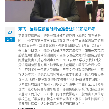
邓飞：当局应预留时间做准备让DSE如期开考
23
第五波疫情严峻，行政长官林郑月娥昨日（23日）宣布幼稚
2 月
园、中小学将提早在三至四月放暑假，中学文凭试则暂定如期
4月22日开考。立法会议员、教联会副主席邓飞今日（23日）
在电台节目表示，很多学校会改为文凭试考场，如果在文凭试
前被征用作隔离或检测设施，当局必须在文凭试前预留足够时
间腾空校舍，并协助消毒工作。 邓飞表示，学校及教师对文
凭试延期有预备方案，如果政府决定延期，教育局应尽快公
布，否则考生士气将大受影响；至于文凭试取消的可能性，邓
飞认为不高，指无论以哪种方式推算学生成绩，也会有很大争
议。 邓飞称，提早放暑假对学校安排六月升班试亦有困难，
认为教育局应给予指引，订明是否全港中小学都延至八月考升
班试，让考核内容与往年相若，亦避免各间学校的安排出现明
显差异。而升小一、升中一同样会受影响，一般而言，派位时
学校已在「半放假」状态，但新安排下，家长、学生如要叩门
须要额外请假，认为教育局亦要订明清晰指引。
read more