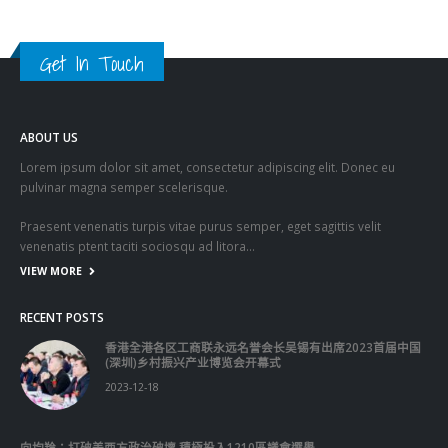
Get In Touch
ABOUT US
Lorem ipsum dolor sit amet, consectetur adipiscing elit. Donec eu
pulvinar magna semper scelerisque.
Praesent venenatis turpis vitae purus semper, eget sagittis velit
venenatis ptent taciti sociosqu ad litora…
VIEW MORE
RECENT POSTS
香港全港各区工商联永远名誉会长吴锡有出席2023首届中国
(深圳)乡村振兴产业博览会开幕式
2023-12-18
向均羚：打破美西方政治破壞 積極投入1210區議會選舉