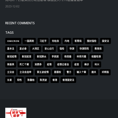
2023-12-02
RECENT COMMENTS
TAGS
OMICRON
一国两制
习近平
何柏良
内地
医管局
围封强检
国安法
基本法
复必泰
大湾区
安心出行
强检
快测
快测阳性
教育局
新冠疫情
新冠疫苗
新冠肺炎
李家超
杨润雄
林郑月娥
核酸检测
梁振英
死亡个案
消费券
疫情
疫情记者会
疫苗
确诊
科兴
立法会
立法会选举
第五波疫情
聂德权
警方
输入个案
通关
邓炳强
长者
阳性
陈肇始
陈茂波
香港
香港国安法