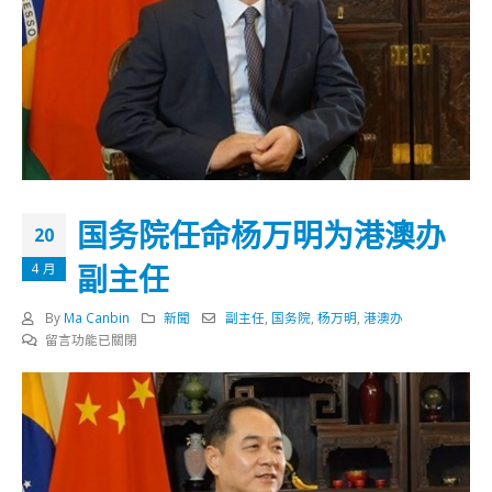
国务院任命杨万明为港澳办
20
副主任
4 月
By
Ma Canbin
新聞
副主任
,
国务院
,
杨万明
,
港澳办
在
留言功能已關閉
〈国
务
院
任
命
杨