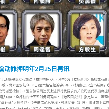
煽动罪押明年2月25日再讯
日)以涉嫌串谋发布煽动刊物罪拘捕7人，其中6为《立场新闻》高层或前高
敏。警方国安处今(30日)落案控告起诉钟沛权、林绍桐及《立场新闻》
公司派递检控书，通告该公司违反上述罪行及要求有关公司派代表出席提
留院缺席。全部被告今天暂时毋须答辩，《港区国安法》指定法官、署理
期间钟林2人须还押。今天缺席的林绍桐，预料明天（31日）将被带上庭
(Hong Kong) Limited、钟沛权（52岁，无业）及林绍桐（34岁，编辑）