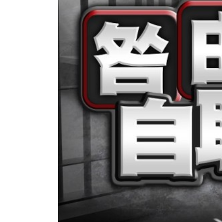
香港全港各区工商联永远名誉
選舉日
会长吴锡有出席2023首届中国
2023-11-
(深圳)乡村振兴产业博览会开幕