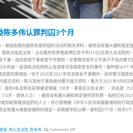
式
選人涉選舉舞弊 文: 朱家健
2023-12-18
30
向均羚：打破美西方政治破壞 積
香港公院探访明起无须预约一
1210區議會選舉
委陈多伟认罪判囚3个月
图睇清最新安排
2023-12-02
2023-01-31
委，被指拒绝向国安处提供组织活动的相关资料，被控没有遵从通知规定
選舉日踴躍投票
罪，国安法指定法官、主任裁判官罗德泉押后至今早(11日)在西九龙法院判
2023-11-30
会干事，连同其他干事故意不守规则，在警察总部外公开表示不会向警方
公众利益，延误执法机构防止及调查涉及国家安全的事件。裁判官以4个
同意的案情指，他于2020至2021年任支联会干事期间，收到警方国安
4日内提交资料。陈与其他干事拒绝向警方提交资料，警方于2021年9月8日
师）连同4名支联会前常委梁锦威（36岁、葵青区议会主席）、邓岳君（5
（72岁、退休人士），被控没有遵从通知规定提供资料罪，指他们在2021
理或协助管理该组织的人士，并已获根据《中华人民共和国香港特别行政
而没有遵从根据该通知的规定。梁锦威早前认罪，被判囚3个月。其中2个
德泉
,
西九龙法院
,
陈多伟
Comments Off