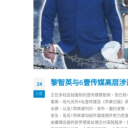
黎智英与6壹传媒高层涉
24
2 月
正在赤柱监狱服刑的壹传媒黎智英，现已就
事案，他与另外6名壹传媒及《苹果日报》
全罪，以及1项串谋刊印、发布、邀约发售
安全、及另1项串谋勾结外国或境外势力危
由署理总裁判官罗德泉处理交付高院程序。