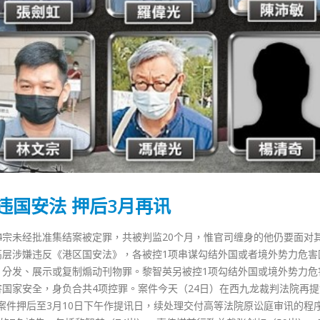
违国安法 押后3月再讯
4宗未经批准集结案被定罪，共被判监20个月，惟官司缠身的他仍要面对
高层涉嫌违反《港区国安法》，各被控1项串谋勾结外国或者境外势力危害
、分发、展示或复制煽动刊物罪。黎智英另被控1项勾结外国或境外势力危
害国家安全，身负合共4项控罪。案件今天（24日）在西九龙裁判法院再
案件押后至3月10日下午作提讯日，续处理交付高等法院原讼庭审讯的程