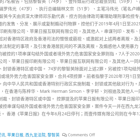
的7名被告，包括黎智英（74岁）、壹传媒前行政总裁张剑虹（59岁）、
辑罗伟光（47岁）、执行总编辑林文宗（51岁）、主笔冯伟光（笔名卢峰
黎智英今天由资深大律师邓乐勤代表，控方则由律政司署理助理刑事检控专
约发售、分发、展示或复制煽动刊物罪，控他们于2019年4月1日至202
报印刷有限公司、苹果日报互联网有限公司，及其他人，串谋刊印、发布、
起对香港特区政府及香港司法的憎恨或藐视、或激起对上述两者离叛，及
依法制定的事项，及引发香港居民间的不满及离叛，及煽惑他人使用暴力
均被控的1项串谋勾结外国或者境外势力危害国家安全罪则指，7人于2020
有限公司、苹果日报印刷有限公司、苹果日报互联网有限公司，及其他人一同
封锁香港特区或中国。 74岁的黎智英除面对上述2罪，另被控1项勾结
境外势力危害国家安全罪，合共4项控罪。前者指黎于2020年7月1日至
，向中华人民共和国或香港特别行政区实施制裁、封锁或其他敌对行为。
间，在香港与陈梓华、Mark Herman Simon、李宇轩、刘祖迪及其他人
制裁、封锁香港特区或中国。 控罪提及的苹果日报有限公司、苹果日报印
被控串谋勾结外国或者境外势力危害国家安全罪，案件今天一并在西九龙
。 香港《苹果日报》在今年6月24日停刊；而壹传媒有限公司则在今年12
提讯
,
苹果日报
,
西九龙法院
,
黎智英
Comments Off