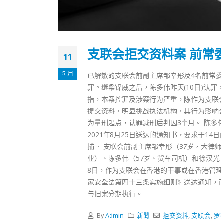
式
抹黑候
2023-12-18
2023-11-
向均羚：打破美西方政治破壞 積極投入
1210區議會選舉
支联会拒交资料案 前常
2023-12-02
11
5 月
已解散的支联会前副主席邹幸彤及4名前常
選舉日踴躍投票
罪。继梁锦威之后，陈多伟昨天(10日)认
2023-11-30
指，本案控罪及涉案行为严重，陈作为支联
提交资料，明显挑战执法机构，其行为影响
为量刑起点，认罪减刑后判囚3个月。 陈多伟
2021年8月25日送达的通知书，要求于1
捕。 支联会前副主席邹幸彤（37岁，大律
业）、陈多伟（57岁、货车司机）和徐汉光
8日，作为支联会在香港的干事或在香港管
家安全法第四十三条实施细则》送达通知，
与旧案分期执行。
By
Admin
新聞
拒交资料
,
支联会
,
罗