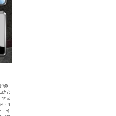
其他刑
国家安
害国家
提讯，并
序；7名