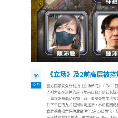
《立场》及2前高层被控
30
12 月
警方国家安全处剑指《立场新闻》，昨(29
人则为正在还押的前《苹果日报》副社长陈沛
「串谋发布煽动刊物」罪，国安处亦向涉案
件下午在西九龙裁判法院提堂，林绍桐因仍
官罗德泉把案件押后至明年2月25日再讯，
今天被控的3名被告，依次是Best Pencil 