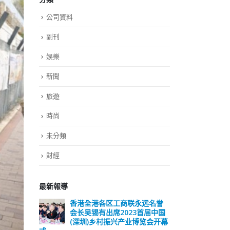
公司資料
副刊
娛樂
新聞
旅遊
時尚
未分類
財經
最新報導
远名誉
選舉日踴躍投票 文: 朱家健
香
届中国
会长
2023-11-30
览会开幕
(深