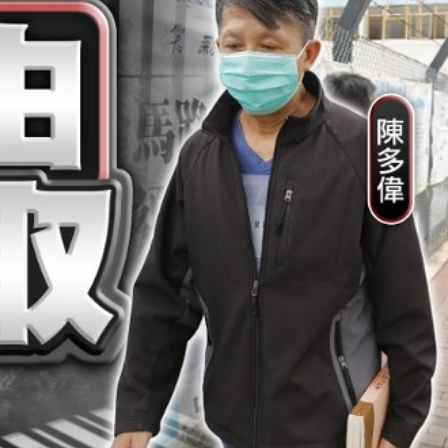
踴躍投票 文: 朱家健
香港全港各区工商联永
会长吴锡有出席2023首
30
(深圳)乡村振兴产业博