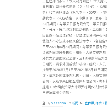
正在还押的被告，今天没有到庭。 今天提讯
果日报》副社长陈沛敏（女，51岁）、总编
岁）和主笔杨清奇（笔名李平，55岁）。
勤代表。 7人各被控一项串谋刊印、发布、邀
24日期间，与苹果日报有限公司、苹果日
售、分发、展示或复制煽动刊物，具意图引
民企图不循合法途径，促致改变其他在香港
使他人不守法或不服从合法命令。 7名被告
日至2021年6月24日期间，与苹果日报
请求外国或境外机构、组织、人员实施制裁、
外势力危害国家安全罪，及1项串谋勾结外国或
日期间，请求外国或境外机构、组织、人员
指黎于2020年7月1日至2021年2月15日期
谋，请求外国或境外机构、组织、人员实施
公司、以及苹果日报互联网有限公司，亦有
提讯，3者续由资深大律师郭栋明作法律代表
日被法庭颁令清盘。
By
Ma Canbin
新聞
壹传媒
,
押后。