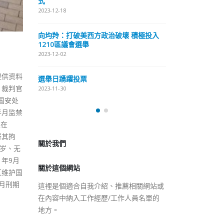
式
抹黑候選人涉選舉舞弊 文: 朱家健
2023-12-18
2023-11-30
極投入
向均羚：打破
香港公院探访明起无须预约一
1210區議會
图睇清最新安排
2023-12-02
2023-01-31
提供资料
選舉日踴躍投
。裁判官
2023-11-30
国安处
半月监禁
關於我們
处在
将其拘
關於這個網站
3岁、无
這裡是個適合自我介紹、推薦相關網站或
年9月
在內容中納入工作經歷/工作人員名單的
区维护国
地方。
月刑期