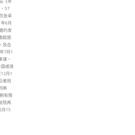
前《苹
，57
员张卓
1年6月
邀约发
激起居
，及怂
年7月1
串谋，
外国或境
12月1
后者则
一同串
刷有限
法院再
月15