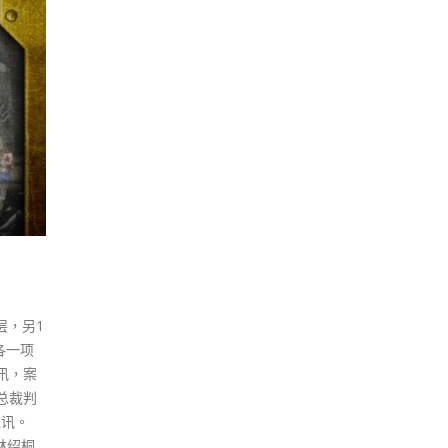
层，另1
各一项
讯，案
总裁判
应讯。
。林绍桐