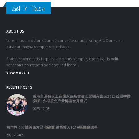
Get In Touch
ABOUT US
Lorem ipsum dolor sit amet, consectetur adipiscing elit. Donec eu
pulvinar magna semper scelerisque.
Praesent venenatis turpis vitae purus semper, eget sagittis velit
venenatis ptent taciti sociosqu ad litora…
VIEW MORE
RECENT POSTS
香港全港各区工商联永远名誉会长吴锡有出席2023首届中国
(深圳)乡村振兴产业博览会开幕式
2023-12-18
向均羚：打破美西方政治破壞 積極投入1210區議會選舉
2023-12-02