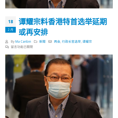
谭耀宗料香港特首选举延期
18
或再安排
2 月
By
Ma Canbin
新聞
两会
,
行政长官选举
,
谭耀宗
在
留言功能已關閉
〈谭
耀
宗
料
香
港
特
首
选
举
延
期
或