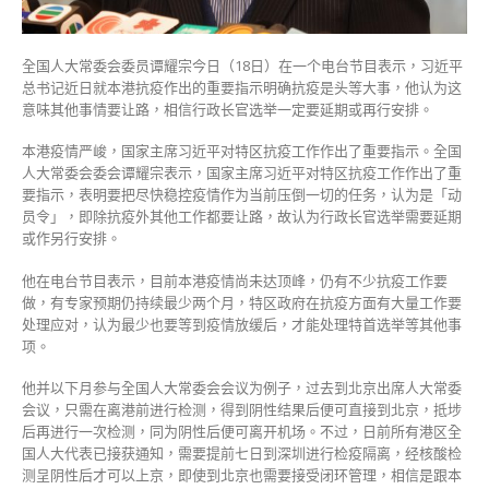
再
安
排〉
全国人大常委会委员谭耀宗今日（18日）在一个电台节目表示，习近平
中
总书记近日就本港抗疫作出的重要指示明确抗疫是头等大事，他认为这
意味其他事情要让路，相信行政长官选举一定要延期或再行安排。
本港疫情严峻，国家主席习近平对特区抗疫工作作出了重要指示。全国
人大常委会委会谭耀宗表示，国家主席习近平对特区抗疫工作作出了重
要指示，表明要把尽快稳控疫情作为当前压倒一切的任务，认为是「动
员令」，即除抗疫外其他工作都要让路，故认为行政长官选举需要延期
或作另行安排。
他在电台节目表示，目前本港疫情尚未达顶峰，仍有不少抗疫工作要
做，有专家预期仍持续最少两个月，特区政府在抗疫方面有大量工作要
处理应对，认为最少也要等到疫情放缓后，才能处理特首选举等其他事
项。
他并以下月参与全国人大常委会会议为例子，过去到北京出席人大常委
会议，只需在离港前进行检测，得到阴性结果后便可直接到北京，抵埗
后再进行一次检测，同为阴性后便可离开机场。不过，日前所有港区全
国人大代表已接获通知，需要提前七日到深圳进行检疫隔离，经核酸检
测呈阴性后才可以上京，即使到北京也需要接受闭环管理，相信是跟本