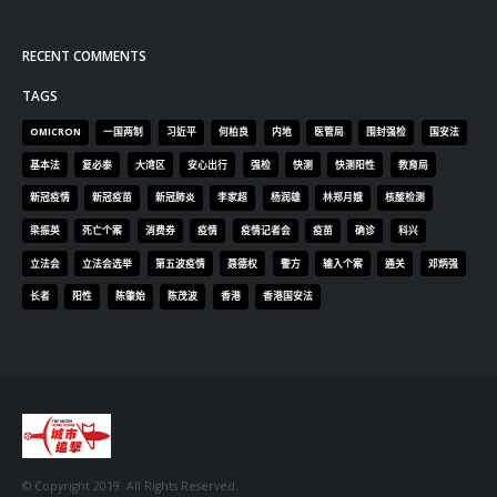
RECENT COMMENTS
TAGS
OMICRON
一国两制
习近平
何柏良
内地
医管局
围封强检
国安法
基本法
复必泰
大湾区
安心出行
强检
快测
快测阳性
教育局
新冠疫情
新冠疫苗
新冠肺炎
李家超
杨润雄
林郑月娥
核酸检测
梁振英
死亡个案
消费券
疫情
疫情记者会
疫苗
确诊
科兴
立法会
立法会选举
第五波疫情
聂德权
警方
输入个案
通关
邓炳强
长者
阳性
陈肇始
陈茂波
香港
香港国安法
© Copyright 2019. All Rights Reserved.