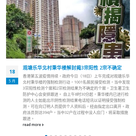
观塘乐华北村秉华楼解封揭3宗阳性 2宗不确定
18
香港第五波疫情持续，政府今日（18日）上午完成对观塘乐华
5 月
北村秉华楼的强制检测行动，1001名居民接受检测，当中发现
3宗阳性检测个案和2宗检测结果为不确定的个案，卫生署卫生
防护中心会安排跟进。 自上午8时30分起，秉华楼内已进行检
测的人士如能出示阴性检测结果电话短讯以证明接受强制检
测，可在向订明人员提供个人资料后，经由指定出口离开。政
府派员到访394户，当中32户在过程中没人应门，将采取措施
跟进。
read more