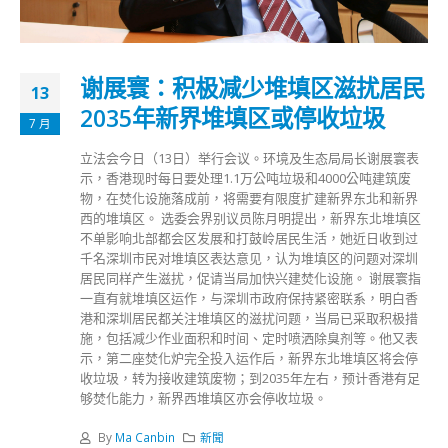
谢展寰：积极减少堆填区滋扰居民
13
2035年新界堆填区或停收垃圾
7 月
立法会今日（13日）举行会议。环境及生态局局长谢展寰表
示，香港现时每日要处理1.1万公吨垃圾和4000公吨建筑废
物，在焚化设施落成前，将需要有限度扩建新界东北和新界
西的堆填区。 选委会界别议员陈月明提出，新界东北堆填区
不单影响北部都会区发展和打鼓岭居民生活，她近日收到过
千名深圳市民对堆填区表达意见，认为堆填区的问题对深圳
居民同样产生滋扰，促请当局加快兴建焚化设施。 谢展寰指
一直有就堆填区运作，与深圳市政府保持紧密联系，明白香
港和深圳居民都关注堆填区的滋扰问题，当局已采取积极措
施，包括减少作业面积和时间、定时喷洒除臭剂等。他又表
示，第二座焚化炉完全投入运作后，新界东北堆填区将会停
收垃圾，转为接收建筑废物；到2035年左右，预计香港有足
够焚化能力，新界西堆填区亦会停收垃圾。
By
Ma Canbin
新聞