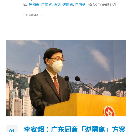
免隔离
,
广东省
,
深圳
,
逆隔离
,
陈国基
Comments Off
READ MORE...
李家超：广东同意「逆隔离」方案
01