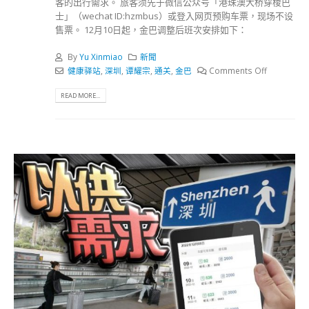
客的出行需求。 旅客须先于微信公众号「港珠澳大桥穿梭巴
士」（wechat ID:hzmbus）或登入网页预购车票，现场不设
售票。 12月10日起，金巴调整后班次安排如下：
By
Yu Xinmiao
新聞
健康驿站
,
深圳
,
谭耀宗
,
通关
,
金巴
Comments Off
READ MORE...