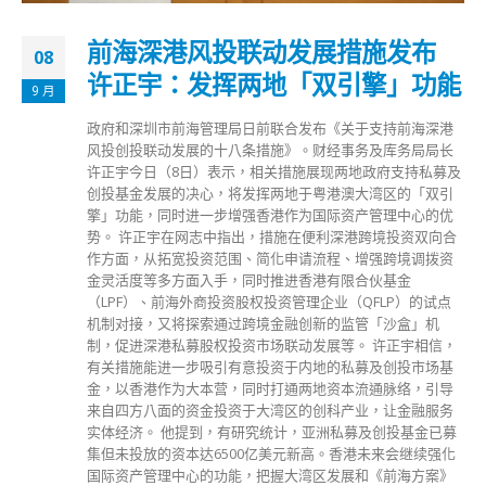
前海深港风投联动发展措施发布
08
许正宇：发挥两地「双引擎」功能
9 月
政府和深圳市前海管理局日前联合发布《关于支持前海深港
风投创投联动发展的十八条措施》。财经事务及库务局局长
许正宇今日（8日）表示，相关措施展现两地政府支持私募及
创投基金发展的决心，将发挥两地于粤港澳大湾区的「双引
擎」功能，同时进一步增强香港作为国际资产管理中心的优
势。 许正宇在网志中指出，措施在便利深港跨境投资双向合
作方面，从拓宽投资范围、简化申请流程、增强跨境调拨资
金灵活度等多方面入手，同时推进香港有限合伙基金
（LPF）、前海外商投资股权投资管理企业（QFLP）的试点
机制对接，又将探索通过跨境金融创新的监管「沙盒」机
制，促进深港私募股权投资市场联动发展等。 许正宇相信，
有关措施能进一步吸引有意投资于内地的私募及创投市场基
金，以香港作为大本营，同时打通两地资本流通脉络，引导
来自四方八面的资金投资于大湾区的创科产业，让金融服务
实体经济。 他提到，有研究统计，亚洲私募及创投基金已募
集但未投放的资本达6500亿美元新高。香港未来会继续强化
国际资产管理中心的功能，把握大湾区发展和《前海方案》