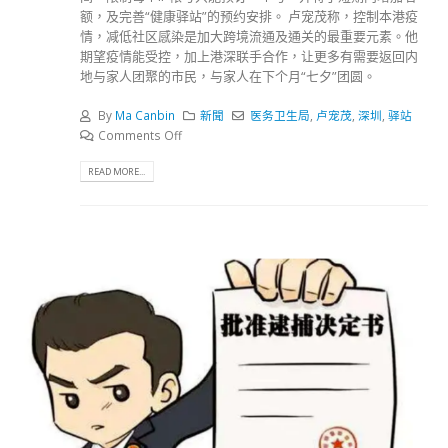
额，及完善“健康驿站”的预约安排。 卢宠茂称，控制本港疫
情，减低社区感染是加大跨境流通及通关的最重要元素。他
期望疫情能受控，加上港深联手合作，让更多有需要返回内
地与家人团聚的市民，与家人在下个月“七夕”团圆。
By
Ma Canbin
新聞
医务卫生局
,
卢宠茂
,
深圳
,
驿站
Comments Off
READ MORE...