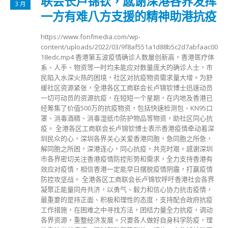
联会长卢锦钦，感谢深港各界发挥
3 月
一方有难八方支援的精神助港抗疫
https://www.fonfmedia.com/wp-
content/uploads/2022/03/9f8af551a1d88b5c2d7abfaac00
18edc.mp4 香港第五波疫情确诊人数屡创新高，香港医疗体
系、人手、物资等一时均未能应对数量庞大的确诊人士，市
民陷入水深火热的困境，社区对抗疫物资需求量大增。为舒
缓社区资源紧张，全港各区工商联会长卢锦钦博士迅速动员
一切可动员的资源抗疫，在短短一个星期，在内地及香港已
经筹集了价值500万的抗疫物资，包括快速检测包、KN95口
罩、消毒酒精、消毒湿纸巾防护物品等物资，助社区同心抗
疫。 全港各区工商联会长卢锦钦博士表示香港疫情牵动着深
圳民众的心，深圳各界关心关爱香港同胞，急同胞之所急，
解同胞之所困，深港连心，同心抗疫，共克时艰。感谢深圳
市各界密切关注香港疫情防控形势和需求，全力支持香港有
效应对疫情，相信香港一定能早日摆脱疫情阴霾，打赢疫情
防控攻坚战。 全港各区工商联会长卢锦钦呼吁香港社会各界
凝聚正能量同舟共济，以勇气、毅力和信心协力抗击疫情，
最重要的是持正面、积极和理性的态度，支持配合政府抗疫
工作措施，在困难之中寻找方法，团结力量全力抗疫，调动
各界资源，重整经济发展。只要各人做好自身科学防疫，理