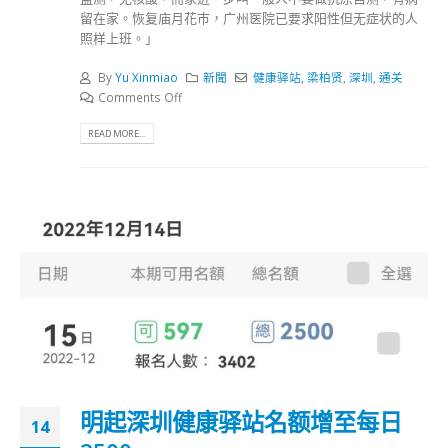
留在家。恢复庙月花巿，广州医院已要求阳性但无症状的人
照样上班。」
By
Yu Xinmiao
新聞
健康驿站
,
梁柏贤
,
深圳
,
通关
Comments Off
READ MORE...
明起深圳健康驿站名额增至每日
14