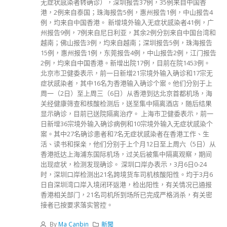
无症状感染者转确诊），深圳报告37例，35例来自中国香
港，2例来自泰国；珠海报告5例，惠州报告1例，中山报告4
例，均来自中国香港。 新增境外输入无症状感染者41例，广
州报告9例，7例来自尼日利亚，其余2例分别来自中国台湾和
越南；佛山报告3例，均来自越南；深圳报告5例，珠海报告
15例，惠州报告1例，东莞报告4例，中山报告2例，江门报告
2例，均来自中国香港。新增出院17例，目前在院1453例。
北京市卫健委表示，前一日新增21宗境外输入确诊和17宗无
症状感染者，其中16名为香港输入确诊个案。他们分别于上
周一（2日）至上周三（6日）从香港到达北京首都机场，海
关经健康筛查和核酸检测后，送至集中隔离酒店，随后结果
显示确诊，目前已送院隔离治疗。 上海市卫健委表示，前一
日新增36宗境外输入确诊病例和10宗境外输入无症状感染个
案。其中27名确诊患者和7名无症状感染者在香港工作、生
活、读书和探亲，他们分别于上个月12日至上周六（5日）从
香港抵达上海浦东国际机场，过关后被集中隔离观察，期间
出现症状，检测发现确诊。 深圳口岸办表示，3月6日0-24
时，深圳口岸检测出21名跨境货车司机核酸阳性。均于3月6
日自深圳湾口岸入境闭环返港，检出阳性，有关情况已通报
香港相关部门，21名司机所到场所已完成严格消杀，有关密
接者已按要求落实管控。
By
Ma Canbin
新聞