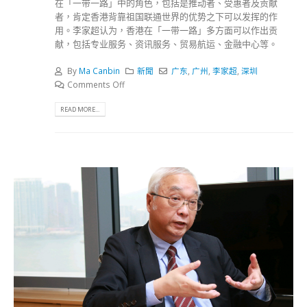
在「一带一路」中的角色，包括是推动者、受惠者及贡献
者，肯定香港背靠祖国联通世界的优势之下可以发挥的作
用。李家超认为，香港在「一带一路」多方面可以作出贡
献，包括专业服务、资讯服务、贸易航运、金融中心等。
By
Ma Canbin
新聞
广东
,
广州
,
李家超
,
深圳
Comments Off
READ MORE...