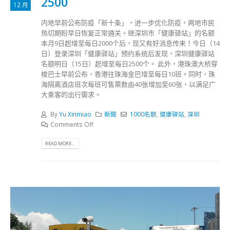
2500
12 月
内地早前公布防疫「新十条」，进一步优化防疫，两地市民
热切期盼早日恢复正常通关。继深圳巿「健康驿站」的名额
本月9日起增至每日2000个后，现又有好消息传来！今日（14
日）登录深圳「健康驿站」预约系统后发现，深圳健康驿站
名额明日（15日）起增至每日2500个。 此外，港珠澳大桥穿
梭巴士早前公布，香港往珠海金巴增至每日10班。同时，珠
海隔离酒店班次每班可售票数由40张增加至60张，以满足广
大乘客的出行需求。
By
Yu Xinmiao
新聞
1000名额
,
健康驿站
,
深圳
Comments Off
READ MORE...