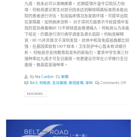
九成，就未必可以准确推算。 近期疫情升温令公院压力倍
增，何柏良建议医生对部分因未达到解除隔离标准而未能出
院的患者进行评估，包括临床情况及家居环境，可提早出院
在家隔离，加快病床流转。 对于深圳方面表示今轮疫情中发
现的变异病毒株BF.15不排除是由香港输入，何柏良认为未能
下结论，仍需进行流行病学调查及源头追踪。何柏良解释
说，BF.15并非首次于深圳发现，抗体中和及免疫逃逸都比较
强，在基因库就有100个样本，卫生防护中心暂未有详细分
析。 何柏良亦支持教育局发布的新指引，要求中学生第三针
接种率达九成才可全日面授。他更建议尽早在小学推行全日
面授，推高疫苗接种率。
By
Ma Canbin
新聞
BA.5
,
何柏良
,
全日面授
,
新冠疫情
,
深圳
Comments Off
READ MORE...