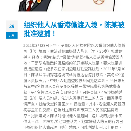
组织他人从香港偷渡入境，陈某被
29
批准逮捕！
3 月
2022年3月28日下午，罗湖区人民检察院以涉嫌组织他人偷越
国（边）境罪，依法对犯罪嫌疑人陈某（男，36岁）批准逮
捕。 经查：香港“蛇头”“霞姐”为组织4名人员从香港偷渡回内
地，于是联系熟悉偷渡路线的犯罪嫌疑人陈某，要求陈某进
行接应运送。经多次在深圳边境线勘查路线后，2022年2月10
日，陈某从深圳穿越边境铁丝网抵达香港打鼓岭，其与4名偷
渡人员接头后，带领4人翻越边境铁丝网抵达深圳。 当日陈某
与其中3名偷渡人员在罗湖区莲塘一带被民警和边防武警查
获，另1名偷渡人员在次日被查获。另经查证，4名涉嫌偷越
国（边）境人员均系非法进入香港打黑工的人员，因香港疫
情严重，就结伙想偷渡回乡。 经检测，其中2名偷渡人员新冠
病毒呈阳性反应，已及时送至深圳市第三人民医院隔离治
疗。犯罪嫌疑人陈某对组织他人偷越国（边）境的犯罪事实
供认不讳。 检察机关经审查认为，犯罪嫌疑人陈某的行为已
涉嫌组织他人偷越国（边）境罪，可能判处徒刑以上刑罚，