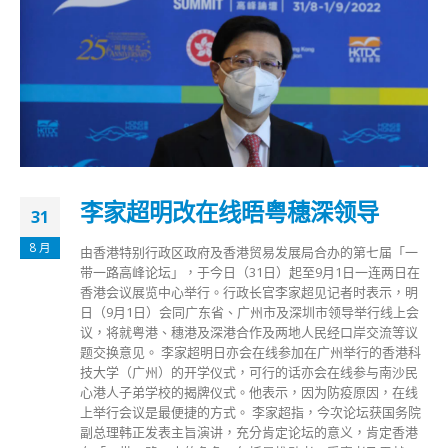
李家超明改在线晤粤穗深领导
31
8 月
由香港特别行政区政府及香港贸易发展局合办的第七届「一
带一路高峰论坛」，于今日（31日）起至9月1日一连两日在
香港会议展览中心举行。行政长官李家超见记者时表示，明
日（9月1日）会同广东省、广州市及深圳市领导举行线上会
议，将就粤港、穗港及深港合作及两地人民经口岸交流等议
题交换意见。 李家超明日亦会在线参加在广州举行的香港科
技大学（广州）的开学仪式，可行的话亦会在线参与南沙民
心港人子弟学校的揭牌仪式。他表示，因为防疫原因，在线
上举行会议是最便捷的方式。 李家超指，今次论坛获国务院
副总理韩正发表主旨演讲，充分肯定论坛的意义，肯定香港