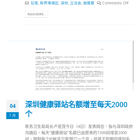
垃圾
,
新界堆填区
,
深圳
,
立法会
,
谢展寰
Comments Off
READ MORE...
深圳健康驿站名额增至每天2000
04
个
7 月
医务卫生局局长卢宠茂今日（4日）发表网志，指与深圳政府
沟通后，每天“健康驿站”名额已由原来的1300间增至2000
间，限制每个IP帐号只能预订一个号，并将于短期内增加名