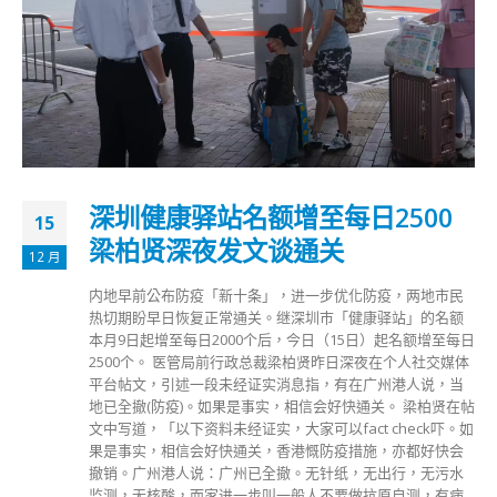
深圳健康驿站名额增至每日2500
15
梁柏贤深夜发文谈通关
12 月
内地早前公布防疫「新十条」，进一步优化防疫，两地市民
热切期盼早日恢复正常通关。继深圳巿「健康驿站」的名额
本月9日起增至每日2000个后，今日（15日）起名额增至每日
2500个。 医管局前行政总裁梁柏贤昨日深夜在个人社交媒体
平台帖文，引述一段未经证实消息指，有在广州港人说，当
地已全撤(防疫)。如果是事实，相信会好快通关。 梁柏贤在帖
文中写道，「以下资料未经证实，大家可以fact check吓。如
果是事实，相信会好快通关，香港慨防疫措施，亦都好快会
撤销。广州港人说：广州已全撤。无针纸，无出行，无污水
监测，无核酸，而家进一步叫一般人不要做抗原自测，有病