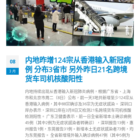
内地昨增124宗从香港输入新冠病
08
例 分布3省市 另外昨日21名跨境
3 月
货车司机核酸阳性
内地持续出现从香港输入新冠肺炎病例，根据广东省、上海
市和北京市周二（8日）公布，前一天3地共新增至少124宗从
香港输入病例，其中88宗确诊及36宗为无症状感染。 深圳口
岸办表示，深圳口岸在3月8日又检测21名跨境货车司机核酸
检测阳性。 广东卫健委表示，前一日全省新增本土确诊病例
45例（其中2例为无症状感染者转确诊），深圳报告13例，惠
州报告1例，东莞报告31例。新增本土无症状感染者73例，均
为东莞报告。 全省新增境外输入确诊病例47例（其中5例为