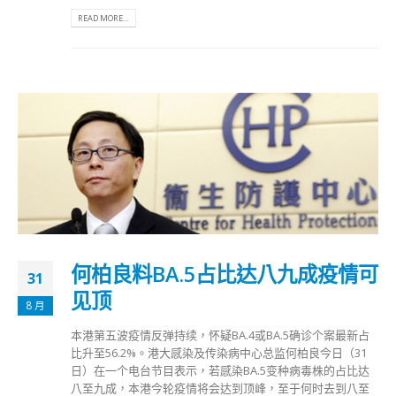
READ MORE...
何柏良料BA.5占比达八九成疫情可
31
见顶
8 月
本港第五波疫情反弹持续，怀疑BA.4或BA.5确诊个案最新占
比升至56.2%。港大感染及传染病中心总监何柏良今日（31
日）在一个电台节目表示，若感染BA.5变种病毒株的占比达
八至九成，本港今轮疫情将会达到顶峰，至于何时去到八至