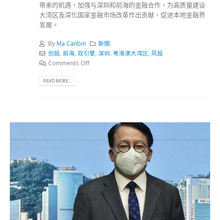
带来的机遇，加强与深圳和前海的金融合作，为高质量建设
大湾区及深化国家金融市场改革作出贡献，促进本地金融界
发展。
By
Ma Canbin
新聞
创投
,
前海
,
双引擎
,
深圳
,
粤港澳大湾区
,
风投
Comments Off
READ MORE...