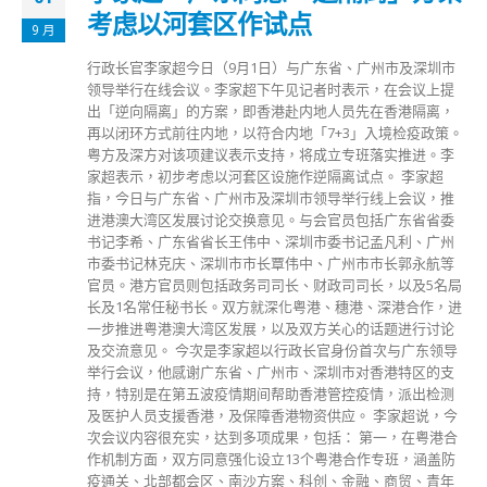
考虑以河套区作试点
9 月
行政长官李家超今日（9月1日）与广东省、广州市及深圳市
领导举行在线会议。李家超下午见记者时表示，在会议上提
出「逆向隔离」的方案，即香港赴内地人员先在香港隔离，
再以闭环方式前往内地，以符合内地「7+3」入境检疫政策。
粤方及深方对该项建议表示支持，将成立专班落实推进。李
家超表示，初步考虑以河套区设施作逆隔离试点。 李家超
指，今日与广东省、广州市及深圳市领导举行线上会议，推
进港澳大湾区发展讨论交换意见。与会官员包括广东省省委
书记李希、广东省省长王伟中、深圳市委书记孟凡利、广州
市委书记林克庆、深圳市市长覃伟中、广州市市长郭永航等
官员。港方官员则包括政务司司长、财政司司长，以及5名局
长及1名常任秘书长。双方就深化粤港、穗港、深港合作，进
一步推进粤港澳大湾区发展，以及双方关心的话题进行讨论
及交流意见。 今次是李家超以行政长官身份首次与广东领导
举行会议，他感谢广东省、广州市、深圳市对香港特区的支
持，特别是在第五波疫情期间帮助香港管控疫情，派出检测
及医护人员支援香港，及保障香港物资供应。 李家超说，今
次会议内容很充实，达到多项成果，包括： 第一，在粤港合
作机制方面，双方同意强化设立13个粤港合作专班，涵盖防
疫通关、北部都会区、南沙方案、科创、金融、商贸、青年