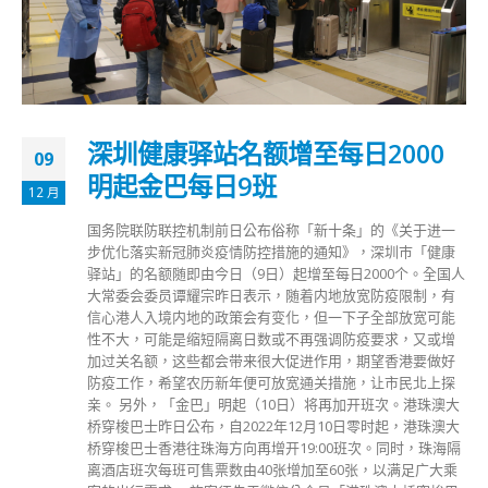
深圳健康驿站名额增至每日2000
09
明起金巴每日9班
12 月
国务院联防联控机制前日公布俗称「新十条」的《关于进一
步优化落实新冠肺炎疫情防控措施的通知》，深圳巿「健康
驿站」的名额随即由今日（9日）起增至每日2000个。全国人
大常委会委员谭耀宗昨日表示，随着内地放宽防疫限制，有
信心港人入境内地的政策会有变化，但一下子全部放宽可能
性不大，可能是缩短隔离日数或不再强调防疫要求，又或增
加过关名额，这些都会带来很大促进作用，期望香港要做好
防疫工作，希望农历新年便可放宽通关措施，让市民北上探
亲。 另外，「金巴」明起（10日）将再加开班次。港珠澳大
桥穿梭巴士昨日公布，自2022年12月10日零时起，港珠澳大
桥穿梭巴士香港往珠海方向再增开19:00班次。同时，珠海隔
离酒店班次每班可售票数由40张增加至60张，以满足广大乘