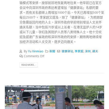
输模式等安排，按部就班地恢复两地往来。他早前已在官方
会议中向深圳市政府表达希望增加「健康驿站」名额的要
求。而有关名额继上周增加1000个后，今天已再增加500个至
每日2500个。 李家超又提及，除了「健康驿站」，为照顾部
分急需返回内地的人士，深圳市政府早前特别增设人文关怀
通关名额，当中包括70岁或以上长者、在港无监护人的14岁
或以下儿童、孕妇及其陪护人员等八类特殊人士。他十分欢
迎及感谢广东省政府和深圳市政府的安排，期待两地继续增
加经济活动和人文交流，逐步迈向通关。
By
Yu Xinmiao
新聞
健康驿站
,
李家超
,
深圳
,
通关
Comments Off
READ MORE...