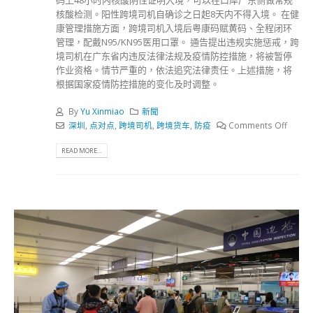
码上48小时内核酸阴性证明入境，可以在口岸广东侧做常规
核酸检测。阳性跨境司机自确诊之日起8天内不得入境。 在健
康管理措施方面，跨境司机入境后粤康码赋黄码、全程闭环
管理，配戴N95/KN95医用口罩。 通告提出违规实施惩戒，跨
境司机在广东省内违反法律法规及疫情防控措施，将被暂停
作业资格。情节严重的，依法追究法律责任。上述措施，将
根据国家疫情防控措施的变化及时调整。
By
Yu Xinmiao
新聞
深圳
,
点对点
,
跨境司机
,
跨境货车
,
防疫
Comments Off
READ MORE...