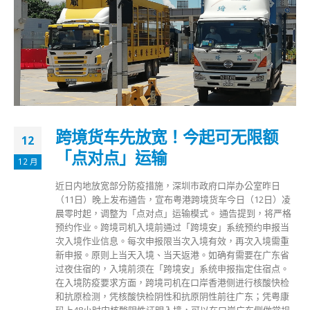
跨境货车先放宽！今起可无限额
12
「点对点」运输
12 月
近日内地放宽部分防疫措施，深圳市政府口岸办公室昨日
（11日）晚上发布通告，宣布粤港跨境货车今日（12日）凌
晨零时起，调整为「点对点」运输模式。 通告提到，将严格
预约作业。跨境司机入境前通过「跨境安」系统预约申报当
次入境作业信息。每次申报限当次入境有效，再次入境需重
新申报。原则上当天入境、当天返港。如确有需要在广东省
过夜住宿的，入境前须在「跨境安」系统申报指定住宿点。
在入境防疫要求方面，跨境司机在口岸香港侧进行核酸快检
和抗原检测，凭核酸快检阴性和抗原阴性前往广东；凭粤康