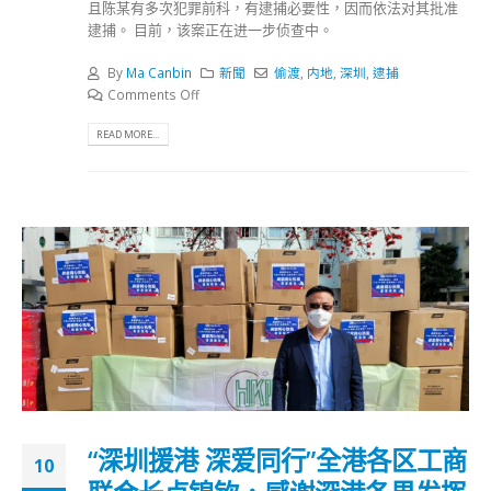
且陈某有多次犯罪前科，有逮捕必要性，因而依法对其批准
逮捕。 目前，该案正在进一步侦查中。
By
Ma Canbin
新聞
偷渡
,
内地
,
深圳
,
逮捕
Comments Off
READ MORE...
“深圳援港 深爱同行”全港各区工商
10