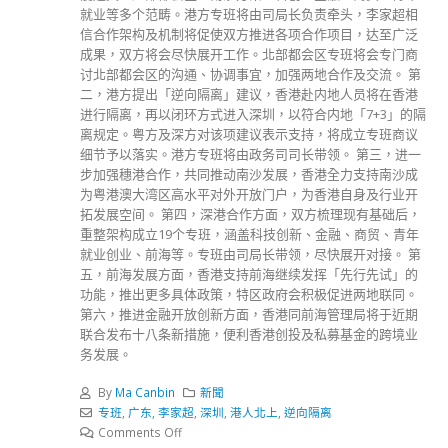
就业等多个范畴。港方专班将由司局长负责牵头，李家超相
信合作架构及机制将促使双方推进各项合作项目，达至广泛
成果，双方将会尽快展开工作。北部都会区专班将会专门商
讨北部都会区的沟通、协调事宜，加强两地合作及交流。 第
二，港方提出「逆向隔离」建议，香港赴内地人员将在香港
进行隔离，再以闭环方式进入深圳，以符合内地「7+3」的隔
离规定。粤方及深方对该项建议表示支持，将成立专班商议
细节予以落实。港方专班将由政务司司长带领。 第三，进一
步加强穗港合作，共同推动南沙发展，香港全力支持南沙成
为粤港澳大湾区高水平对外开放门户，为香港自身及行业开
拓发展空间。 第四，深港合作方面，双方梳理现有基础后，
重整架构成立19个专班，涵盖科技创新、金融、商贸、青年
就业创业、前海等。专班由司局长带领，尽快展开对接。 第
五，前海发展方面，香港支持前海继续发挥「先行先试」的
功能，推出更多具体政策，特区政府会积极促进两地联同。
第六，推进金融开放创新方面，香港同前海管理局将于近期
联合发布十八条新措施，便利香港创投及私募基金的跨境业
务发展。
By
Ma Canbin
新聞
专班
,
广东
,
李家超
,
深圳
,
港人北上
,
逆向隔离
Comments Off