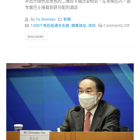
并出示绿色及黑色的二维码 8.通过安检后，在等候区内，由
专属巴士接载到获分配的酒店
By
Yu Xinmiao
新聞
1000个免检疫通关名额
,
健康驿站
,
深圳
Comments Off
READ MORE...