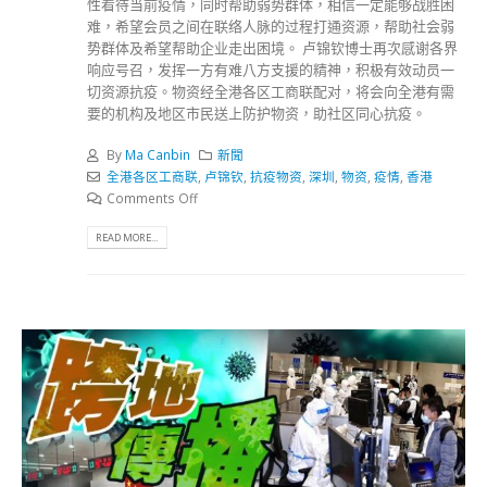
性看待当前疫情，同时帮助弱势群体，相信一定能够战胜困
难，希望会员之间在联络人脉的过程打通资源，帮助社会弱
势群体及希望帮助企业走出困境。 卢锦钦博士再次感谢各界
响应号召，发挥一方有难八方支援的精神，积极有效动员一
切资源抗疫。物资经全港各区工商联配对，将会向全港有需
要的机构及地区市民送上防护物资，助社区同心抗疫。
By
Ma Canbin
新聞
全港各区工商联
,
卢锦钦
,
抗疫物资
,
深圳
,
物资
,
疫情
,
香港
Comments Off
READ MORE...