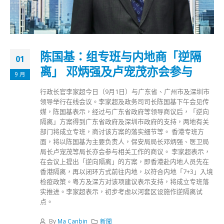
陈国基：组专班与内地商「逆隔
01
离」 邓炳强及卢宠茂亦会参与
9 月
行政长官李家超今日（9月1日）与广东省、广州市及深圳市
领导举行在线会议。李家超及政务司司长陈国基下午会见传
媒，陈国基表示，经过与广东省政府等领导商议后，「逆向
隔离」方案得到广东省政府及深圳市政府的支持，两地有关
部门将成立专班，商讨该方案的落实细节等。 香港专班方
面，将以陈国基为主要负责人，保安局局长邓炳强、医卫局
局长卢宠茂等局长亦会参与相关工作的商议。 李家超表示，
在会议上提出「逆向隔离」的方案，即香港赴内地人员先在
香港隔离，再以闭环方式前往内地，以符合内地「7+3」入境
检疫政策。粤方及深方对该项建议表示支持，将成立专班落
实推进。李家超表示，初步考虑以河套区设施作逆隔离试
点。
By
Ma Canbin
新聞