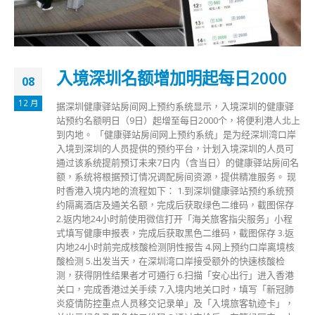
入境深圳名额增加明起每日2000
08
12 月
据深圳健康驿站房间网上预约系统显示，入境深圳的健康驿
站预约名额明日（9日）起增至每日2000个，将便利港人北上
到内地。 「健康驿站房间网上预约系统」是为经深圳湾口岸
入境到深圳的人员提供的预约平台，计划入境深圳的人员可
通过该系统提前预订未来7日内（含当日）的健康驿站房间名
额，系统将根据预订情况调配房间资源，提供精准服务。 现
时香港入境内地的流程如下： 1.到深圳健康驿站预约系统预
约隔离酒店及通关名额，完成后获取绿色二维码，截图保存
2.返内地24小时前使用微信打开「海关旅客指尖服务」小程
式填写健康申报表，完成后获取黑色二维码，截图保存 3.返
内地24小时前完成核酸检测阴性报告 4.网上预约口岸离境核
酸检测 5.出发当天，在深圳湾口岸接受额外的快速核酸检
测，获得阴性结果者才可通行 6.扫描「安心出行」进入香港
关口，完成香港过关手续 7.入境内地关口时，填写「新冠肺
炎疫情防控重点人员移交记录单」及「入境旅客轨迹卡」，