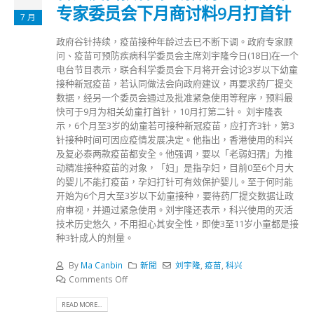
专家委员会下月商讨料9月打首针
7 月
政府谷针持续，疫苗接种年龄过去已不断下调。政府专家顾
问、疫苗可预防疾病科学委员会主席刘宇隆今日(18日)在一个
电台节目表示，联合科学委员会下月将开会讨论3岁以下幼童
接种新冠疫苗，若认同做法会向政府建议，再要求药厂提交
数据，经另一个委员会通过及批准紧急使用等程序，预料最
快可于9月为相关幼童打首针，10月打第二针。 刘宇隆表
示，6个月至3岁的幼童若可接种新冠疫苗，应打齐3针，第3
针接种时间可因应疫情发展决定。他指出，香港使用的科兴
及复必泰两款疫苗都安全。他强调，要以「老弱妇孺」为推
动精准接种疫苗的对象，「妇」是指孕妇，目前0至6个月大
的婴儿不能打疫苗，孕妇打针可有效保护婴儿。至于何时能
开始为6个月大至3岁以下幼童接种，要待药厂提交数据让政
府审视，并通过紧急使用。刘宇隆还表示，科兴使用的灭活
技术历史悠久，不用担心其安全性，即使3至11岁小童都是接
种3针成人的剂量。
By
Ma Canbin
新聞
刘宇隆
,
疫苗
,
科兴
Comments Off
READ MORE...