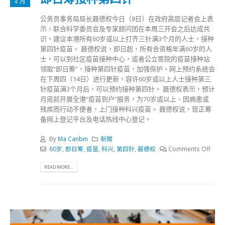
4 月
公务员事务局局长聂德权今日（8日）在政府高层记者会上表
示，联合科学委员会及专家顾问团在本周三开会之后达成共
识，建议本港所有60岁或以上打齐三针满3个月的人士，接种
第四针疫苗。 聂德权说，即日起，所有合资格年满60岁的人
士，可以到社区疫苗接种中心，或者公立医院的疫苗接种站
领取“即日筹”，接种第四针疫苗，加强保护。网上预约系统会
在下周四（14日）进行更新，容许60岁或以上人士接种第三
针疫苗满3个月后，可以预约接种第四针。 聂德权表示，预计
月底前开展全港“疫苗到户”服务，为70岁或以上、因病患或
残疾而行动不便者，上门接种科兴疫苗。 聂德权说，现正筹
备网上登记平台及电话热线中心登记。
By
Ma Canbin
新聞
60岁
,
即日筹
,
疫苗
,
科兴
,
第四针
,
聂德权
Comments Off
READ MORE...