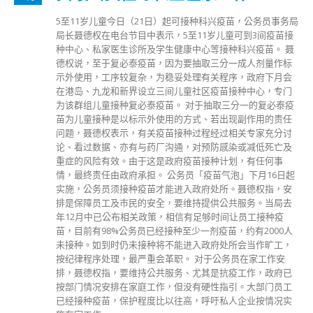
5至11岁儿童今日（21日）起可接种科兴疫苗，公务员事务局
局长聂德权在电台节目中表示，5至11岁儿童可到3间疫苗接
种中心、私家医生诊所及学生健康中心等接种科兴疫苗。 聂
德权说，至于复必泰疫苗，因为要抽取三分一成人剂量作标
示外使用，工序较复杂，为稳妥处理有关程序，政府下月会
在港岛、九龙和新界设立三间儿童社区疫苗接种中心，专门
为该群组儿童接种复必泰疫苗。 对于抽取三分一的复必泰疫
苗为儿童接种是以标示外使用的方式、若出现副作用的责任
问题，聂德权表示，有关疫苗接种过程经过相关专家充分讨
论、看过数据、亦有与药厂沟通，对预防感染或减低死亡及
重症的风险有效。由于这是政府疫苗接种计划，有任何事
情，最终责任由政府承担。 公务员「疫苗气泡」下月16日起
实施，公务员须接种疫苗才能进入政府处所。聂德权指，安
排是保障员工及市民的安全，要维持提供公共服务。当局去
年12月中已公布相关政策，相信有足够时间让员工接种疫
苗，目前有98%公务员已经接种至少一剂疫苗，约有2000人
未接种。如到时仍未接种将不能进入政府处所会当作旷工，
按纪律程序处理，最严重会革职。 对于公务员在家工作安
排，聂德权指，要维持公共服务、尤其是抗疫工作，政府已
按部门情况安排在家庭工作，但没有硬性指引。大部门员工
已经接种疫苗，保护程度比以往高，呼吁私人企业按情况实