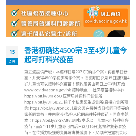
香港初确达4500宗 3至4岁儿童今
15
起可打科兴疫苗
2 月
第五波疫情严峻，本港昨日增2071宗确诊个案，再创单日新
高，并录得4500宗初步确诊个案。 香港明日(2月15日)起3至4
岁儿童也可以接种科兴疫苗！预约服务由明日上午8时开始
www.covidvaccine.gov.hk 接种地点： 社区疫苗接种中心
https://bit.ly/3rIFdoO 医管局普通科门诊诊所
https://bit.ly/3HSiD2E 逾千个私家医生或诊所(直接向诊所预
约) https://bit.ly/3BrpnCk 儿童必须在接种当日携同已签妥的
家长同意书，并由家长/监护人陪同前往接种疫苗。同意书范
本：https://bit.ly/3KrxMtv 现时5岁或以上儿童已可接种科兴
疫苗，而5至11岁儿童亦可由后日(2月16日)起接种复必泰疫
苗。在传播力极强的变异病毒株威胁下，父母应把握机会尽