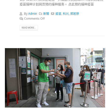
疫苗接种计划网页预约接种服务。 点此预约接种疫苗
By
Admin
新聞
疫苗
,
科兴
,
郑若骅
Comments Off
READ MORE...