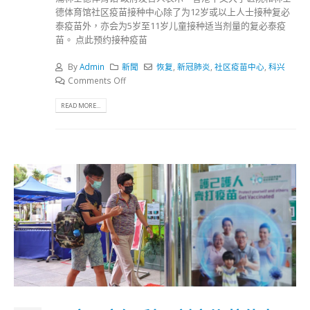
德体育馆社区疫苗接种中心除了为12岁或以上人士接种复必
泰疫苗外，亦会为5岁至11岁儿童接种适当剂量的复必泰疫
苗。 点此预约接种疫苗
By
Admin
新聞
恢复
,
新冠肺炎
,
社区疫苗中心
,
科兴
Comments Off
READ MORE...