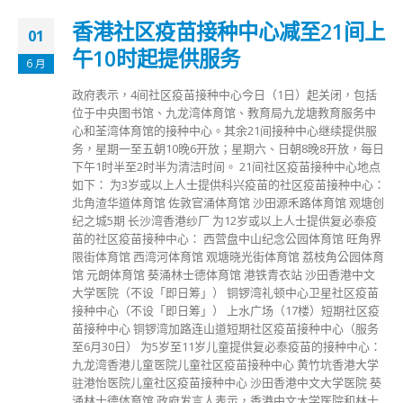
香港社区疫苗接种中心减至​21间上
01
午10时起提供服务
6 月
政府表示，4间社区疫苗接种中心今日（1日）起关闭，包括
位于中央图书馆、九龙湾体育馆、教育局九龙塘教育服务中
心和荃湾体育馆的接种中心。其余21间接种中心继续提供服
务，星期一至五朝10晚6开放；星期六、日朝8晚8开放，每日
下午1时半至2时半为清洁时间。 21间社区疫苗接种中心地点
如下： 为3岁或以上人士提供科兴疫苗的社区疫苗接种中心：
北角渣华道体育馆 佐敦官涌体育馆 沙田源禾路体育馆 观塘创
纪之城5期 长沙湾香港纱厂 为12岁或以上人士提供复必泰疫
苗的社区疫苗接种中心： 西营盘中山纪念公园体育馆 旺角界
限街体育馆 西湾河体育馆 观塘晓光街体育馆 荔枝角公园体育
馆 元朗体育馆 葵涌林士德体育馆 港铁青衣站 沙田香港中文
大学医院（不设「即日筹」） 铜锣湾礼顿中心卫星社区疫苗
接种中心（不设「即日筹」） 上水广场（17楼）短期社区疫
苗接种中心 铜锣湾加路连山道短期社区疫苗接种中心（服务
至6月30日） 为5岁至11岁儿童提供复必泰疫苗的接种中心：
九龙湾香港儿童医院儿童社区疫苗接种中心 黄竹坑香港大学
驻港怡医院儿童社区疫苗接种中心 沙田香港中文大学医院 葵
涌林士德体育馆 政府发言人表示，香港中文大学医院和林士