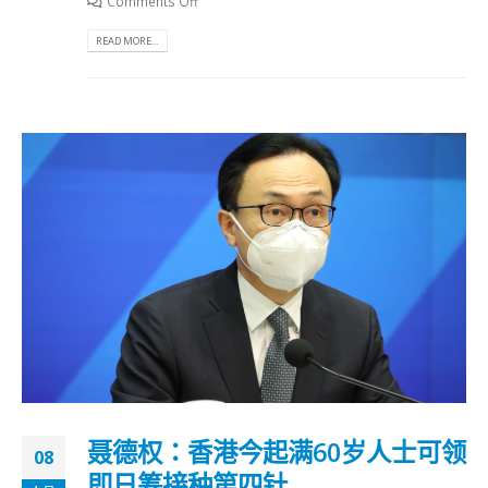
Comments Off
READ MORE...
聂德权：香港今起满60岁人士可领
08
即日筹接种第四针