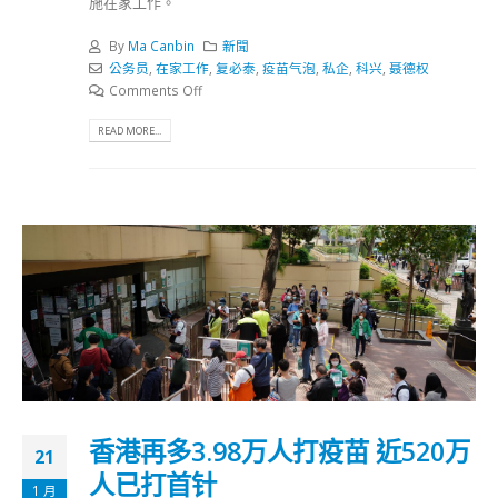
施在家工作。
By
Ma Canbin
新聞
公务员
,
在家工作
,
复必泰
,
疫苗气泡
,
私企
,
科兴
,
聂德权
Comments Off
READ MORE...
香港再多3.98万人打疫苗 近520万
21
人已打首针
1 月