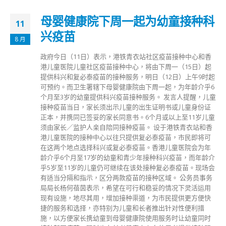
母婴健康院下周一起为幼童接种科
11
兴疫苗
8 月
政府今日（11日）表示，港铁青衣站社区疫苗接种中心和香
港儿童医院儿童社区疫苗接种中心，将由下周一（15日）起
提供科兴和复必泰疫苗的接种服务，明日（12日）上午9时起
可预约。而卫生署辖下母婴健康院由下周一起，为年龄介乎6
个月至3岁的幼童提供科兴疫苗接种服务。 发言人提醒，儿童
接种疫苗当日，家长须出示儿童的出生证明书或儿童身份证
正本，并携同已签妥的家长同意书。6个月或以上至11岁儿童
须由家长／监护人亲自陪同接种疫苗。 设于港铁青衣站和香
港儿童医院的接种中心以往只提供复必泰疫苗，市民即将可
在这两个地点选择科兴或复必泰疫苗。香港儿童医院会为年
龄介乎6个月至17岁的幼童和青少年接种科兴疫苗，而年龄介
乎5岁至11岁的儿童仍可继续在该处接种复必泰疫苗。现场会
有适当分隔和指示，区分两款疫苗的接种区域。 公务员事务
局局长杨何蓓茵表示，希望在可行和稳妥的情况下灵活运用
现有设施，地尽其用，增加接种渠道，为市民提供更方便快
捷的服务和选择，亦特别为儿童和长者推出针对性便利措
施，以方便家长携幼童到母婴健康院使用服务时让幼童同时