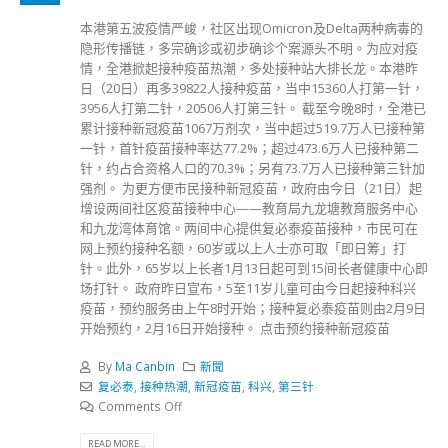
本港第五波疫情严峻，社区出现Omicron及Delta两种病毒的
隐形传播链，多宗确诊或初步确诊个案源头不明。为应对疫
情，全港掀起接种疫苗热潮，多处接种站大排长龙。本港昨
日（20日）再多39822人接种疫苗，当中15360人打第一针，
3956人打第二针，20506人打第三针。 截至今晚8时，全港已
累计接种新冠疫苗1067万剂次，当中超过519.7万人已接种第
一针，首针疫苗接种率达77.2%；超过473.6万人已接种第二
针，约占合资格人口的70.3%；另有73.7万人已接种第三针加
强剂。 为更方便市民接种新冠疫苗，政府由今日（21日）起
增设两间社区疫苗接种中心——教育局九龙塘教育服务中心
和九龙湾体育馆。两间中心提供复必泰疫苗接种，市民可在
网上预约接种名额，60岁或以上人士亦可取「即日筹」打
针。此外，65岁以上长者1月13日起可到15间长者健康中心即
场打针。 政府昨日宣布，5至11岁儿童可由今日起接种科兴
疫苗，预约服务由上午8时开始；接种复必泰疫苗则由2月9日
开始预约，2月16日开始接种。 点击预约接种新冠疫苗
By
Ma Canbin
新聞
复必泰
,
接种热潮
,
新冠疫苗
,
科兴
,
第三针
Comments Off
READ MORE...