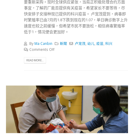
要重新采购。现时全球供应紧张，当局正积极处理合约方面
事宜，了解药厂能否提供有关疫苗，希望家长不要等待，尽
快安排子女接种现已提供的科兴疫苗。 卢宠茂提到，病毒即
时繁殖率已由7月的1.8下跌到现在的1.07，单日确诊数字上升
速度也较之前缓慢，但希望市民不要放松，相信病毒繁殖率
低于1，情况便会更加好。
By
Ma Canbin
新聞
卢宠茂
,
幼儿
,
疫苗
,
科兴
Comments Off
READ MORE...