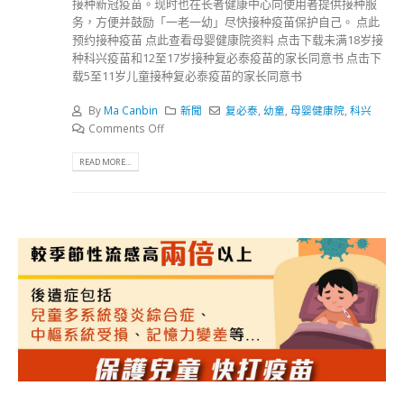
接种新冠疫苗。现时也在长者健康中心向使用者提供接种服
务，方便并鼓励「一老一幼」尽快接种疫苗保护自己。 点此
预约接种疫苗 点此查看母婴健康院资料 点击下载未满18岁接
种科兴疫苗和12至17岁接种复必泰疫苗的家长同意书 点击下
载5至11岁儿童接种复必泰疫苗的家长同意书
By
Ma Canbin
新聞
复必泰
,
幼童
,
母婴健康院
,
科兴
Comments Off
READ MORE...