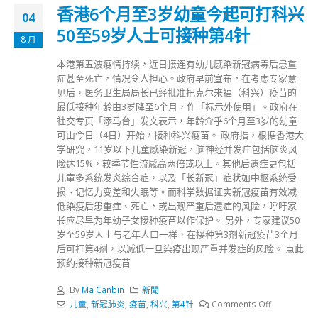
香港6个月至3岁幼童今起可打科兴
04
50至59岁人士可接种第4针
8 月
本港第五波疫情持续，近日接连有幼儿感染新冠病毒后患重
症甚至死亡，情况令人担心。政府早前宣布，在考虑专家意
见后，医务卫生局局长已经批准把克尔来福（科兴）疫苗的
最低接种年龄由3岁降至6个月，作「标示外使用」。政府在
社交专页「添马台」发文表示，年龄介乎6个月至3岁的幼童
可由今日（4日）开始，接种科兴疫苗。 政府指，根据香港大
学研究，11岁以下儿童感染新冠，脑神经并发症包括脑炎风
险达15%，较季节性流感高两倍或以上。其他后遗症更包括
儿童多系统发炎综合症，以及「长新冠」症状如中枢系统受
损、记忆力变差和失眠等。而科学数据证实新冠疫苗有效减
低染疫后患重症、死亡，或出现严重后遗症的风险，呼吁家
长应尽早为年幼子女接种疫苗以作保护。 另外，专家建议50
岁至59岁人士与老年人口一样，在接种第3剂新冠疫苗3个月
后可打第4剂，以减低一旦染疫出现严重并发症的风险。 点此
预约接种新冠疫苗
By
Ma Canbin
新聞
儿童
,
新冠肺炎
,
疫苗
,
科兴
,
第4针
Comments Off