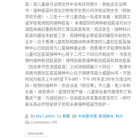
苗。若儿童身分证明文件中没有任何照片，例如出生证明
书，接种疫苗时须出示附有学生照片的学校证明文件（例如
学校手册）。三至十一岁儿童须由一名成年亲属、家庭佣工
或学校老师陪同接种疫苗。 本港提供的两种新冠疫苗均对于
减低染病后重症和死亡情况高度有效，而且安全。接种科兴
疫苗的最低年龄是三岁，而接种复必泰疫苗的最低年龄则为
五岁。位于香港儿童医院和圆洲角体育馆的儿童社区疫苗接
种中心已经启用为儿童接种复必泰，而香港大学驻港怡医院
儿童社区疫苗接种中心将于二月二十四日开始运作。 市民在
预约接种新冠疫苗前，请特别留意接种新冠疫苗和其他疫苗
（包括季节性流感疫苗）之间须相隔最少十四日。 香港中
央图书馆社区疫苗接种中心位于铜锣湾高士威道66号，开放
时间为每天上午8时至下午8时，下午1时半至2时半为清洁时
间。除预约接种外，亦会派发「即日筹」予儿童、青少年和
长者。 政府表示，疫情非常严峻，儿童和长者均录得死亡和
重症个案，为减低他们一旦染疫后并发重症甚至死亡，呼吁
家长务必尽快安排子女和长者接种疫苗作保护。
By
Ma Canbin
新聞
中央图书馆
,
新冠肺炎
,
科兴
Comments Off
READ MORE...