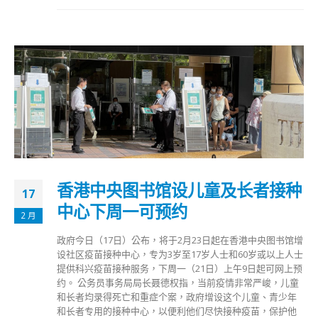
香港中央图书馆设儿童及长者接种
17
中心下周一可预约
2 月
政府今日（17日）公布，将于2月23日起在香港中央图书馆增
设社区疫苗接种中心，专为3岁至17岁人士和60岁或以上人士
提供科兴疫苗接种服务，下周一（21日）上午9日起可网上预
约。 公务员事务局局长聂德权指，当前疫情非常严峻，儿童
和长者均录得死亡和重症个案，政府增设这个儿童、青少年
和长者专用的接种中心，以便利他们尽快接种疫苗，保护他