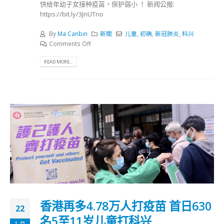
快给年幼子女接种疫苗，保护弱小 ！ 新闻公报:
https://bit.ly/3JnUTno
By
Ma Canbin
新聞
儿童
,
初确
,
新冠肺炎
,
科兴
Comments Off
READ MORE...
香港再多4.78万人打疫苗 首日630
22
名5至11岁儿童打科兴
1 月