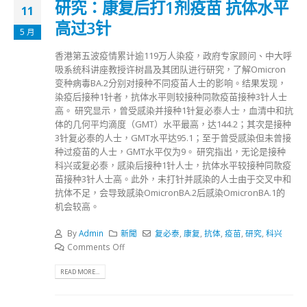
研究：康复后打1剂疫苗 抗体水平
11
高过3针
5 月
香港第五波疫情累计逾119万人染疫，政府专家顾问、中大呼
吸系统科讲座教授许树昌及其团队进行研究，了解Omicron
变种病毒BA.2分别对接种不同疫苗人士的影响。结果发现，
染疫后接种1针者，抗体水平则较接种同款疫苗接种3针人士
高。 研究显示，曾受感染并接种1针复必泰人士，血清中和抗
体的几何平均滴度（GMT）水平最高，达144.2；其次是接种
3针复必泰的人士，GMT水平达95.1；至于曾受感染但未曾接
种过疫苗的人士，GMT水平仅为9。 研究指出，无论是接种
科兴或复必泰，感染后接种1针人士，抗体水平较接种同款疫
苗接种3针人士高。此外，未打针并感染的人士由于交叉中和
抗体不足，会导致感染OmicronBA.2后感染OmicronBA.1的
机会较高。
By
Admin
新聞
复必泰
,
康复
,
抗体
,
疫苗
,
研究
,
科兴
Comments Off
READ MORE...