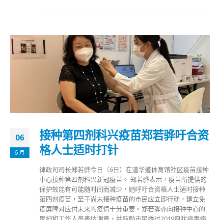
接种第四剂科兴疫苗郑若骅吁合资
06
格人士适时打针
6 月
律政司司长郑若骅今日（6日）在渣华道体育馆社区疫苗接种
中心接种第四剂科兴新冠疫苗。 郑若骅表示，疫苗所提供的
保护效能有可能随时间而减少，她呼吁合资格人士适时接种
第四剂疫苗，至于尚未接种疫苗的市民应立即行动，建立免
疫屏障对应付未来的疫情十分重要。郑若骅亦向接种中心的
医护和工作人员表达谢意，并鼓励市民透过2019冠状病毒病