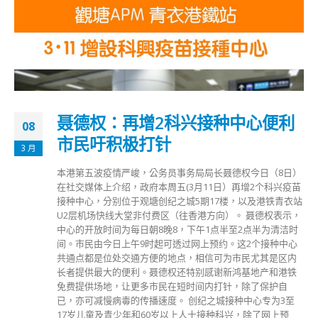
聂德权：再增2科兴接种中心便利
08
市民吁积极打针
3 月
本港第五波疫情严峻，公务员事务局局长聂德权今日（8日）
在社交媒体上介绍，政府本周五(3月11日）再增2个科兴疫苗
接种中心，分别位于观塘创纪之城5期17楼，以及港铁青衣站
U2层机场快线大堂非付费区（往香港方向）。 聂德权表示，
中心的开放时间为每日朝8晚8，下午1点半至2点半为清洁时
间。市民由今日上午9时起可透过网上预约。这2个接种中心
共通点都是位处交通方便的地点，相信可为市民尤其是区内
长者提供最大的便利。聂德权还特别感谢新鸿基地产和港铁
免费提供场地，让更多市民在短时间内打针，除了保护自
已，亦可减慢病毒的传播速度。 创纪之城接种中心专为3至
17岁儿童及青少年和60岁以上人士接种科兴，除了网上预