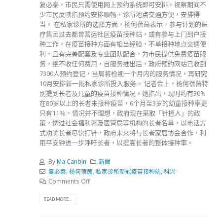
复必泰，市民只需使用网上预约系统即可安排，视察期间不
少市民反映指预约安排顺畅，诊所地点交通方便，安排得
当。 在私家诊所的选择方面，杨何蓓茵表示，参与计划的医
疗集团过去都曾营运社区疫苗接种站，或有参与上门到户接
种工作，在疫苗接种方面有相当经验，不单接种地点交通便
利，且有完善配套及专业团队配合，为市民提供免费疫苗服
务，绝不收任何费用，自服务推出后，政府预约网站已收到
7300人预约登记，当局将检视一个月内的服务情况，再研究
10月安排新一批私家诊所投入服务。 记者会上，杨何蓓茵特
别提到长者及儿童的疫苗接种情况。她指出，现时约有30%
在80岁以上的长者未接种疫苗，6个月至3岁的幼童接种率更
只有11％，情况并不理想，政府现在采取「针搵人」的政
策，透过社会福利署及医管局等机构的长者名单，以电话方
式劝喻长者尽快打针，政府未来将与长者家居协会合作，利
用平安钟进一步呼吁长者，以提高长者的整体接种率。
By
Ma Canbin
新聞
复必泰
,
杨何蓓茵
,
私家诊所新冠疫苗接种站
,
科兴
Comments Off
READ MORE...