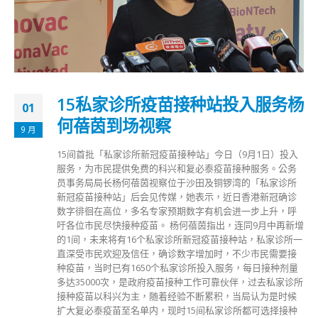
15私家诊所疫苗接种站投入服务杨
01
何蓓茵到场视察
9 月
15间首批「私家诊所新冠疫苗接种站」今日（9月1日）投入
服务，为市民提供免费的科兴和复必泰疫苗接种服务。公务
员事务局局长杨何蓓茵视察位于沙田及铜锣湾的「私家诊所
新冠疫苗接种站」后会见传媒，她表示，近日香港新冠确诊
数字徘徊在高位，多名专家预期数字有机会进一步上升，呼
吁各位市民尽快接种疫苗。 杨何蓓茵指出，连同9月中再新增
的1间，未来将有16个私家诊所新冠疫苗接种站，私家诊所一
直深受市民欢迎及信任，确诊数字增加时，不少市民需要接
种疫苗，当时已有1650个私家诊所投入服务，每日接种剂量
多达35000次，是政府疫苗接种工作可靠伙伴，过去私家诊所
接种疫苗以科兴为主，随着经验不断累积，当局认为是时候
扩大复必泰疫苗至名单内，现时15间私家诊所都可选择接种