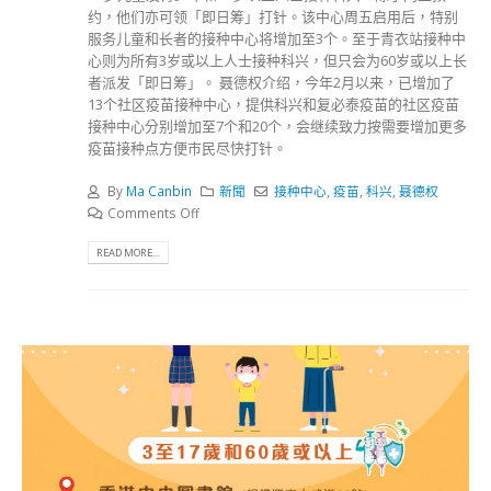
约，他们亦可领「即日筹」打针。该中心周五启用后，特别
服务儿童和长者的接种中心将增加至3个。至于青衣站接种中
心则为所有3岁或以上人士接种科兴，但只会为60岁或以上长
者派发「即日筹」。 聂德权介绍，今年2月以来，已增加了
13个社区疫苗接种中心，提供科兴和复必泰疫苗的社区疫苗
接种中心分别增加至7个和20个，会继续致力按需要增加更多
疫苗接种点方便市民尽快打针。
By
Ma Canbin
新聞
接种中心
,
疫苗
,
科兴
,
聂德权
Comments Off
READ MORE...