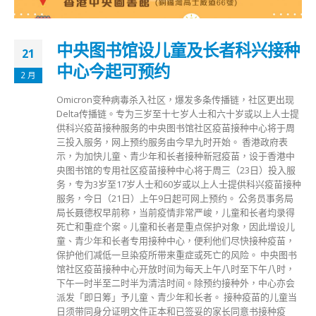
中央图书馆设儿童及长者科兴接种
21
中心今起可预约
2 月
Omicron变种病毒杀入社区，爆发多条传播链，社区更出现
Delta传播链。专为三岁至十七岁人士和六十岁或以上人士提
供科兴疫苗接种服务的中央图书馆社区疫苗接种中心将于周
三投入服务，网上预约服务由今早九时开始。 香港政府表
示，为加快儿童、青少年和长者接种新冠疫苗，设于香港中
央图书馆的专用社区疫苗接种中心将于周三（23日）投入服
务，专为3岁至17岁人士和60岁或以上人士提供科兴疫苗接种
服务，今日（21日）上午9日起可网上预约。 公务员事务局
局长聂德权早前称，当前疫情非常严峻，儿童和长者均录得
死亡和重症个案。儿童和长者是重点保护对象，因此增设儿
童、青少年和长者专用接种中心，便利他们尽快接种疫苗，
保护他们减低一旦染疫所带来重症或死亡的风险。 中央图书
馆社区疫苗接种中心开放时间为每天上午八时至下午八时，
下午一时半至二时半为清洁时间。除预约接种外，中心亦会
派发「即日筹」予儿童、青少年和长者。 接种疫苗的儿童当
日须带同身分证明文件正本和已签妥的家长同意书接种疫