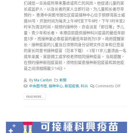
们减低一旦染疫所带来重症或死亡的风险。他促请儿童的家
长或监护人，以及长者的家人立即行动，为儿童和长者尽早
预约。 香港中央图书馆社区疫苗接种中心位于铜锣湾高士威
道66号，开放时间为每天上午8时至下午8时，下午1时半至2
时半为清洁时间。除预约接种外，亦会派发「即日筹」予儿
童、青少年和长者。 本港目前提供接种科兴疫苗的最低年龄
是3岁，而接种复必泰疫苗的最低年龄则为5岁。政府提醒家
长，接种疫苗的儿童当日须带同身分证明文件正本和已签妥
的家长同意书接种疫苗（范本下载）。3至11岁儿童须由一名
成年亲属、家庭佣工或学校老师陪同接种疫苗。 当局提醒，
在预约接种新冠疫苗前，须特别留意接种新冠疫苗和其他疫
苗之间须相隔最少14日。
By
Ma Canbin
新聞
中央图书馆
,
接种中心
,
新冠疫情
,
科兴
Comments Off
READ MORE...