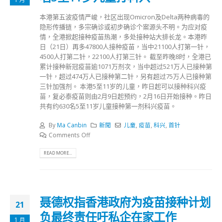
本港第五波疫情严峻，社区出现Omicron及Delta两种病毒的
隐形传播链，多宗确诊或初步确诊个案源头不明。为应对疫
情，全港掀起接种疫苗热潮，多处接种站大排长龙。本港昨
日（21日）再多47800人接种疫苗，当中21100人打第一针，
4500人打第二针，22100人打第三针。 截至昨晚8时，全港已
累计接种新冠疫苗逾1071万剂次，当中超过521万人已接种第
一针，超过474万人已接种第二针，另有超过75万人已接种第
三针加强剂。 本港5至11岁的儿童，昨日起可以接种科兴疫
苗，复必泰疫苗则由2月9日起预约，2月16日开始接种。昨日
共有约630名5至11岁儿童接种第一剂科兴疫苗。
By
Ma Canbin
新聞
儿童
,
疫苗
,
科兴
,
首针
Comments Off
READ MORE...
聂德权指香港政府为疫苗接种计划
21
负最终责任吁私企在家工作
1 月