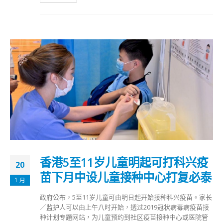
香港5至11岁儿童明起可打科兴疫
20
苗下月中设儿童接种中心打复必泰
1 月
政府公布，5至11岁儿童可由明日起开始接种科兴疫苗。家长
／监护人可以由上午八时开始，透过2019冠状病毒病疫苗接
种计划专题网站，为儿童预约到社区疫苗接种中心或医院管