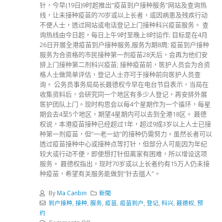
针，今早(19日)9时起推出“疫苗到户接种服务”网站及查询热
线，让未接种疫苗的70岁或以上长者，或因病患及残疾行动
不便人士，透过网站或电话登记上门接种科兴疫苗服务。 查
询热线由今日起，每日上午9时至晚上8时运作; 目标是在4月
26日开展全港疫苗到户接种服务,服务为期8周; 疫苗到户接种
服务为合资格的市民接种第一剂疫苗28天后，会再为他们安
排上门接种第二剂科兴疫苗; 接种疫苗前，医护人员会为合资
格人士做简单评估，登记人士亦可于接种前向医护人员查
询。 公务员事务局局长聂德权今早在电台节目表示，当局在
收集资料后，会研究同一个地区有多少人登记，再安排外展
医护团队上门。现时构思会以每4个星期作为一个循环，每星
期会去4至5个地区，期望4星期内可以去到全港18区。 聂德
权说，本港疫苗接种已经超过1年，超过9成3岁以上人士已接
种第一剂疫苗，但“一老一幼”的接种仍需努力。虽然长者可以
透过疫苗接种中心或接种点等打针，但部分人可能因为年纪
较大或行动不便，即使想打针但离家有困难，所以增设这项
服务。 聂德权指出，现时70岁或以上长者约有15万人仍未接
种疫苗，希望有关服务能做到“针去搵人”。
By
Ma Canbin
新聞
到户接种
,
接种
,
服务
,
疫苗
,
疫苗到户
,
登记
,
科兴
,
聂德权
,
预
约