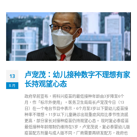
卢宠茂：幼儿接种数字不理想有家
13
长持观望心态
8 月
政府早前宣布，将科兴疫苗的最低接种年龄由3岁降至6个
月，作「标示外使用」。医务卫生局局长卢宠茂今日（13
日）在一个电台节目中表示，6个月至3岁以下婴幼儿疫苗接
种率不理想。11岁以下儿童确诊出现重症风险比季节性流感
更高，部分家长对接种疫苗仍持观望心态。 现时复必泰疫苗
最低接种年龄限制仍维持在5岁，卢宠茂说，复必泰婴幼儿版
疫苗配方剂量与成人版不同，厂商需要再研发配方，政府也