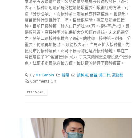
本港第五波疫情严峻，公务员事务局局长聂德权今日（3日）
表示，接种新冠疫苗是防控疫情最重要和最彻底的方法，可
谓「分秒必争」，而接种第三剂疫苗亦非常重要。 他指出，
疫苗接种计划推行了一年，目标很清晰，就是尽量全民接
种。目前已接种第一针人口已超过600万，接种率近9成。聂
德权强调，高接种率才能保护大众和医疗系统，未来仍需努
力，将第二剂接种率推高至9成。他续称，接种第三剂亦十分
重要，仍须再加把劲。 聂德权表示，当局正扩大接种量，为
便利市民接种疫苗，正马不停蹄物色适合接种场地，单在二
月便增设了9个疫苗接种中心，于未来两周更会增设数个接种
点，让更多市民能在最方便、最快捷的途径下接种疫苗。
By
Ma Canbin
新聞
接种点
,
疫苗
,
第三针
,
聂德权
Comments Off
READ MORE...