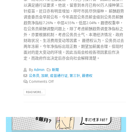
以满足通行证要求。他说，留意到本月已有60万人接种第三
针疫苗，近日亦有明显增加，呼吁市民尽快接种。 薪酬趋势
调查委员会早前公布，今年高层公务员薪金级别公务员薪酬
趋势净指标7.26%，中层4.55%，低层2.04%。聂德权重申，
在公务员薪酬调整问题上，除了考虑薪酬趋势调查净指标之
外，亦要根据机制，考虑公务员士气、本港经济情况、政府
财政状况、生活费用变动等因素。 聂德权认为，公务员过去
两年冻薪，今年净指标出现正数，期望加薪属合理，但现时
面对的是大变动的环境，因此当局会检视各项因素后作决
定，而政府作出决定后亦会向社会解释清楚。
By
Admin
新聞
公务员
,
加薪
,
疫苗通行证
,
第三针
,
聂德权
Comments Off
READ MORE...