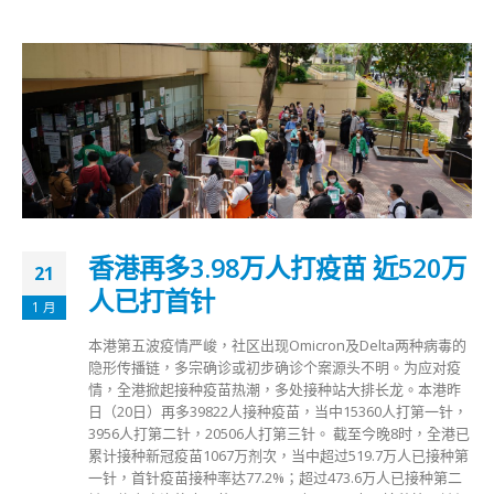
香港再多3.98万人打疫苗 近520万
21
人已打首针
1 月
本港第五波疫情严峻，社区出现Omicron及Delta两种病毒的
隐形传播链，多宗确诊或初步确诊个案源头不明。为应对疫
情，全港掀起接种疫苗热潮，多处接种站大排长龙。本港昨
日（20日）再多39822人接种疫苗，当中15360人打第一针，
3956人打第二针，20506人打第三针。 截至今晚8时，全港已
累计接种新冠疫苗1067万剂次，当中超过519.7万人已接种第
一针，首针疫苗接种率达77.2%；超过473.6万人已接种第二