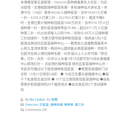
本港爆发第五波疫情，Omicron变种病毒更杀入社区。为应
对疫情，全港掀起接种疫苗热潮，多处接种站大排长龙。本
港今日（14日）再多44,542人接种疫苗，当中19,937人打第
一针，4,335人打第二针，20,270人打第三针。 截至今晚8
时，全港已累计接种新冠疫苗1045万剂次，当中510.7万人已
接种第一针，首针疫苗接种率达75.8%；超过471.7万人已接
种第二针，约占合资格人口的70%；另有62.65万人已接种第
三针加强剂。 为更方便市民接种新冠疫苗，政府由1月21日
起增设两间社区疫苗接种中心——教育局九龙塘教育服务中
心和九龙湾体育馆。两间中心提供复必泰疫苗接种，市民今
日起可在网上预约接种名额，60岁或以上人士亦可取「即日
筹」打针。此外，65岁以上长者1月13日起可到15间长者健康
中心即场打针。 点此预约接种疫苗 除社区疫苗接种中心外，
市民亦可通过以下途径接种新冠疫苗： ◆医管局普通科门诊
诊所（1月21日增至24间） ◆ 15间卫生署长者健康中心 ◆逾
千个私家医生或诊所 ◆ 13个公立医院新冠疫苗接种站 ◆由私
营医护机构提供的26个服务地点 ◆走访各区的2个流动接种
站
By
Ma Canbin
新聞
Omicron
,
打疫苗
,
接种热潮
,
接种率
,
第三针
Comments Off