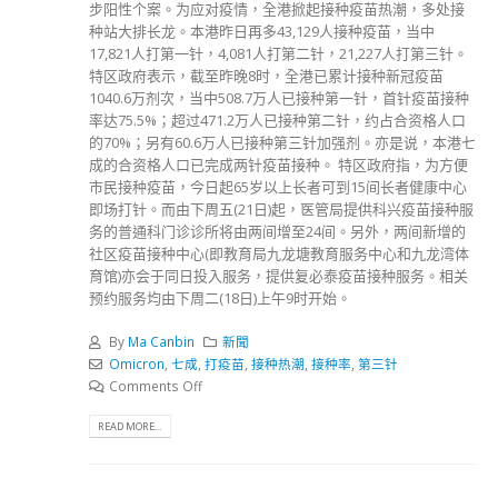
步阳性个案。为应对疫情，全港掀起接种疫苗热潮，多处接
种站大排长龙。本港昨日再多43,129人接种疫苗，当中
17,821人打第一针，4,081人打第二针，21,227人打第三针。
特区政府表示，截至昨晚8时，全港已累计接种新冠疫苗
1040.6万剂次，当中508.7万人已接种第一针，首针疫苗接种
率达75.5%；超过471.2万人已接种第二针，约占合资格人口
的70%；另有60.6万人已接种第三针加强剂。亦是说，本港七
成的合资格人口已完成两针疫苗接种。 特区政府指，为方便
市民接种疫苗，今日起65岁以上长者可到15间长者健康中心
即场打针。而由下周五(21日)起，医管局提供科兴疫苗接种服
务的普通科门诊诊所将由两间增至24间。另外，两间新增的
社区疫苗接种中心(即教育局九龙塘教育服务中心和九龙湾体
育馆)亦会于同日投入服务，提供复必泰疫苗接种服务。相关
预约服务均由下周二(18日)上午9时开始。
By
Ma Canbin
新聞
Omicron
,
七成
,
打疫苗
,
接种热潮
,
接种率
,
第三针
Comments Off
READ MORE...