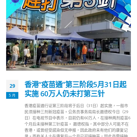
香港“疫苗通”第三阶段5月31日起
29
实施 60万人仍未打第三针
5 月
香港疫苗通行证第三阶段将于后日（31日）起实施，一般市
民须接种三剂新冠疫苗。公务员事务局局长聂德权今日（29
日）在电视节目中表示，目前仍有60万人，在接种两剂疫苗6
个月后未接种第三针疫苗。 聂德权指，其中部分人可能不在
香港，或曾经受感染但无申报，因此政府未有他们的康复记
录。而有关人士在康复后一个月已可接种苗，因此亦需接种