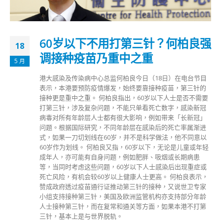
60岁以下不用打第三针？何柏良强
18
调接种疫苗乃重中之重
5 月
港大感染及传染病中心总监何柏良今日（18日）在电台节目
表示，本港要预防疫情爆发，始终要靠接种疫苗，第三针的
接种更是重中之重。 何柏良指出，60岁以下人士是否不需要
打第三针，涉及复杂问题，不能只单看死亡数字，感染新冠
病毒对所有年龄层人士都有很大影响，例如带来「长新冠」
问题。根据国际研究，不同年龄层在感染后的死亡率属渐进
式，如果一刀切划线在60岁，并不是科学做法，他不同意以
60岁作为划线。 何柏良又指，60岁以下，无论是儿童或年轻
成年人，亦可能有自身问题，例如肥胖、吸烟或长期病患
等，当同时考虑这些问题，60岁以下人士感染后出现重症或
死亡风险，有机会较60岁以上健康人士更高。 何柏良表示，
赞成政府透过疫苗通行证推动第三针的接种，又说世卫专家
小组支持接种第三针，美国及欧洲监管机构亦支持部分年龄
人士接种第三针，而在复常和通关等方面，如果本港不打第
三针，基本上是与世界脱轨。