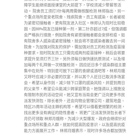
障学生能继续面授课堂的大前提下，学校须减少聚餐等活
动。 院舍员工须打3针每两周需做核酸检测 林郑指出，另一
个重点场所是安老院舍、残疾院舍。员工有感染，长者被视
为紧密切接触者，更有院友进入社区。林郑认为现时比较稳
固，因88%院友已接种第一剂，第二针亦超过7成，但强调都
会严格执行措施，例如院舍有紧密接触者都会安排检疫。如
有院舍多人感染或紧密接触，就会将不是感染者搬去另一间
院舍。为加强对院友的保护，需加强对员工的检测及疫苗接
种要求。现时院友员工只需完成两剂疫苗接种，稍后会将要
求提升至须打齐三针，另外须每日做快速抗原测试，以及增
加每两个礼拜做一次核酸检测。 因应近日多个感染群组主要
集中在处所、特别是可脱下口罩的食肆或酒吧等，林郑月娥
又呼吁应减少非必要的饮宴，并以其个人近日已取消多场宴
会，希望以身作则，减少除下口罩的感染风险，并提到周日
的父亲节，希望公众能减少跨家庭聚会。她强调以上措施没
有限制市民的活动空间。她又宣布当局会更广泛向更多市民
派发快测包，除长者外，还会向物业管理公司、建筑地盘、
特区25周年活动主辧机构等，希望可以借着更频繁的检测，
找出更多没有病征的隐性患者。 将更广泛派发快测包长者下
月仍可领取 林郑月娥称，为减少大型爆发，政府会继续针对
重点场所和重点人群，就如何提高防疫意识，以及提高抗疫
能力方面展开工作。 林郑月娥表示，现时许多场合都加强快