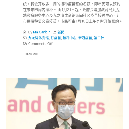
统，将会开放多一周的接种疫苗预约名额，即市民可以预约
在未来四周内接种。 由1月21日起，政府会增加教育局九龙
塘教育服务中心及九龙湾体育馆两间社区疫苗接种中心，让
市民接种复必泰疫苗。市民可由1月18日上午九时开始预约。
By
Ma Canbin
新聞
九龙湾体育馆
,
打疫苗
,
接种中心
,
新冠疫苗
,
第三针
Comments Off
READ MORE...