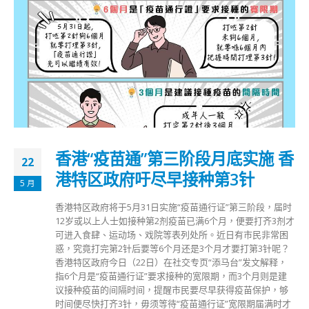
香港“疫苗通”第三阶段月底实施 香
22
港特区政府吁尽早接种第3针
5 月
香港特区政府将于5月31日实施“疫苗通行证”第三阶段，届时
12岁或以上人士如接种第2剂疫苗已满6个月，便要打齐3剂才
可进入食肆、运动场、戏院等表列处所。近日有市民非常困
惑，究竟打完第2针后要等6个月还是3个月才要打第3针呢？
香港特区政府今日（22日）在社交专页“添马台”发文解释，
指6个月是“疫苗通行证”要求接种的宽限期，而3个月则是建
议接种疫苗的间隔时间，提醒市民要尽早获得疫苗保护，够
时间便尽快打齐3针，毋须等待“疫苗通行证”宽限期届满时才