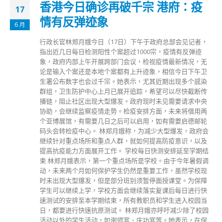
香港今日确诊再破千宗 港府：疫
17
情有反弹迹象
6 月
行政长官林郑月娥今日（17日）下午于政府总部会见记者，
指出近几日每日检测阳性个案超过1000宗，疫情有反弹迹
象，政府内部上午开展跨部门会议，检视疫情最新情况，无
论是输入个案还是本地个案都有上升迹象，相信今日下午卫
生署公布数字也会过千宗。她表示，尤其近期出现多个感染
群组，卫生防护中心上月已展开追踪，希望可以尽快截断传
播链，阻止社区出现大型爆发。政府现时未见需要请求中央
协助，会继续监察疫情走势。检疫安排方面，未来将借用两
个亚博展馆，有需要几日之后可以启用，如有需要启德邮轮
码头会转检疫中心。 林郑月娥称，为减少大型爆发，政府会
继续针对重点场所和重点人群，就如何提高防疫意识，以及
提高抗疫能力方面展开工作。 学校每日快测安排延至学期结
束 林郑月娥表示，第一个重点场所是学校。由于今年暑假调
动，未来两个月如何保护学生仍然是重要工作，虽然学校现
时未出现大型爆发，但是部分班别须暂停面授课堂。为保障
学生可以继续上学，学校方面会继续落实复课后每日进行快
速测试的安排至本学期结束，所有教职员和学生进入校园当
日，都要进行快速抗原测试。 林郑月娥亦呼吁减少除了校园
活动以外的学生活动，如谢师宴、庆功宴等。她表示，在保