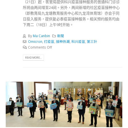
（21日）起，医管局提供科兴疫苗接种服务的普通科门诊诊
所将由两间增至24间。另外，两间新增的社区疫苗接种中心
（即教育局九龙塘教育服务中心和九龙湾体育馆）亦会于同
日投入服务，提供复必泰疫苗接种服务。相关预约服务均由
下周二（18日）上午9时开始。
By
Ma Canbin
新聞
Omicron
,
打疫苗
,
接种热潮
,
科兴疫苗
,
第三针
Comments Off
READ MORE...