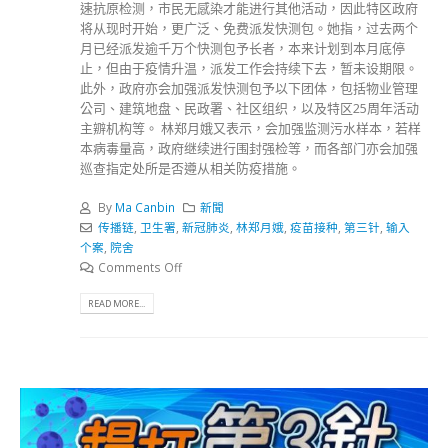
速抗原检测，市民无感染才能进行其他活动，因此特区政府
将从现时开始，更广泛、免费派发快测包。她指，过去两个
月已经派发逾千万个快测包予长者，本来计划到本月底停
止，但由于疫情升温，派发工作会持续下去，暂未设期限。
此外，政府亦会加强派发快测包予以下团体，包括物业管理
公司、建筑地盘、民政署、社区组织，以及特区25周年活动
主辧机构等。 林郑月娥又表示，会加强监测污水样本，若样
本病毒量高，政府继续进行围封强检等，而各部门亦会加强
巡查指定处所是否遵从相关防疫措施。
By
Ma Canbin
新聞
传播链
,
卫生署
,
新冠肺炎
,
林郑月娥
,
疫苗接种
,
第三针
,
输入
个案
,
院舍
Comments Off
READ MORE...