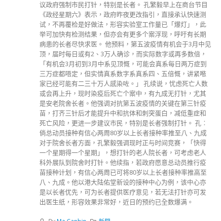
议政府强制市民打针，特别是长者。 孔繁毅早上在商台节目
《政经星期六》表示，政府昨夜更改指引，直接承认快速测
试，不再覆检是好做法，形容实验室工作量已「爆灯」，此
举可加快有检测结果，但亦会有更多个案浮现，呼吁有长期
病患的长者尽快求医。 他预料，第五波疫情有机会于3月中见
顶，届时每日或有2、3万人确诊，而实际数字或再多数倍，
「有机会3月初到3月中系见顶慨，可能会真系每日两万症到
三万症都唔定，但实情真系数字系真系四、五倍慨，讲紧𠵱
家已经可能有二三十万人感染咗。」 孔续说，忧虑死亡人数
或会再上升，现时染疫后死亡个案中，有九成无打针，尤其
是安老院舍长者。他强调对抗第五波疫情的关键在第三针疫
苗，打齐三针后才能提升中和抗体和刺突蛋白，减低重症和
死亡风险，更进一步建议市民，特别是长者强制打针。 孔︰
倘总动员接种有信心两周80岁以上长者接种率推至八、九成
对于院舍长者方面，孔繁毅强调现时正与时间竞赛，「快得
一个星期得一个星期」，想打针的老人院长者，可考虑老人
科外展队到院舍时打针。他续指，若政府愿意总动员推行疫
苗接种计划，有信心两周已可将80岁以上长者接种率推高至
八、九成。他以港大陆佑堂新设的接种中心为例，该中心亦
是以长者优先，可为长者提供医疗意见，若无法打针亦可发
出医生纸，形容效果非常好，近日的预约已全数爆满。
By
Ma Canbin
新聞