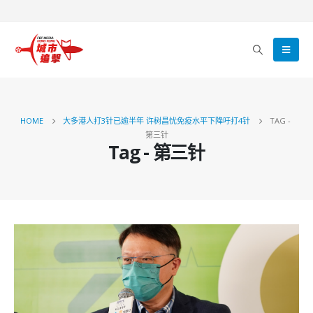
HOME
大多港人打3针已逾半年 许树昌忧免疫水平下降吁打4针
TAG -
第三针
Tag - 第三针