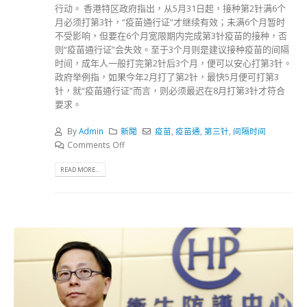
行动。 香港特区政府指出，从5月31日起，接种第2针满6个
月必须打第3针，“疫苗通行证”才继续有效；未满6个月暂时
不受影响，但要在6个月宽限期内完成第3针疫苗的接种，否
则“疫苗通行证”会失效️。至于3个月则是建议接种疫苗的间隔
时间，成年人一般打完第2针后3个月，便可以安心打第3针。
政府举例指，如果今年2月打了第2针，最快5月便可打第3
针，就“疫苗通行证”而言，则必须最迟在8月打第3针才符合
要求。
By
Admin
新聞
疫苗
,
疫苗通
,
第三针
,
间隔时间
Comments Off
READ MORE...