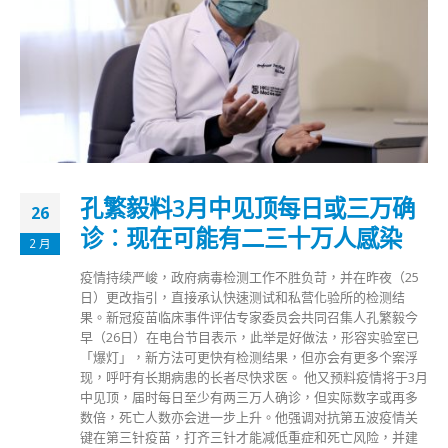
孔繁毅料3月中见顶每日或三万确
26
诊︰现在可能有二三十万人感染
2 月
疫情持续严峻，政府病毒检测工作不胜负苛，并在昨夜（25
日）更改指引，直接承认快速测试和私营化验所的检测结
果。新冠疫苗临床事件评估专家委员会共同召集人孔繁毅今
早（26日）在电台节目表示，此举是好做法，形容实验室已
「爆灯」，新方法可更快有检测结果，但亦会有更多个案浮
现，呼吁有长期病患的长者尽快求医。 他又预料疫情将于3月
中见顶，届时每日至少有两三万人确诊，但实际数字或再多
数倍，死亡人数亦会进一步上升。他强调对抗第五波疫情关
键在第三针疫苗，打齐三针才能减低重症和死亡风险，并建