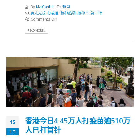
By
Ma Canbin
新聞
奥米克戎
,
打疫苗
,
接种热潮
,
接种率
,
第三针
Comments Off
READ MORE...
香港今日4.45万人打疫苗逾510万
15
人已打首针
1 月