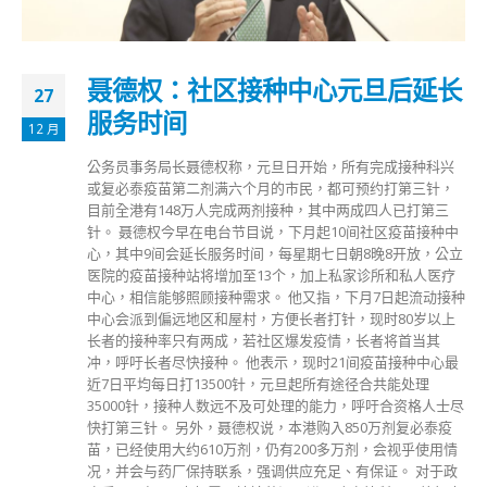
聂德权：社区接种中心元旦后延长
27
服务时间
12 月
公务员事务局长聂德权称，元旦日开始，所有完成接种科兴
或复必泰疫苗第二剂满六个月的市民，都可预约打第三针，
目前全港有148万人完成两剂接种，其中两成四人已打第三
针。 聂德权今早在电台节目说，下月起10间社区疫苗接种中
心，其中9间会延长服务时间，每星期七日朝8晚8开放，公立
医院的疫苗接种站将增加至13个，加上私家诊所和私人医疗
中心，相信能够照顾接种需求。 他又指，下月7日起流动接种
中心会派到偏远地区和屋村，方便长者打针，现时80岁以上
长者的接种率只有两成，若社区爆发疫情，长者将首当其
冲，呼吁长者尽快接种。 他表示，现时21间疫苗接种中心最
近7日平均每日打13500针，元旦起所有途径合共能处理
35000针，接种人数远不及可处理的能力，呼吁合资格人士尽
快打第三针。 另外，聂德权说，本港购入850万剂复必泰疫
苗，已经使用大约610万剂，仍有200多万剂，会视乎使用情
况，并会与药厂保持联系，强调供应充足、有保证。 对于政