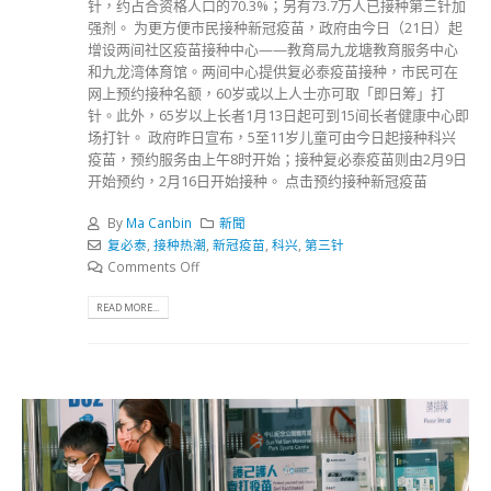
针，约占合资格人口的70.3%；另有73.7万人已接种第三针加
强剂。 为更方便市民接种新冠疫苗，政府由今日（21日）起
增设两间社区疫苗接种中心——教育局九龙塘教育服务中心
和九龙湾体育馆。两间中心提供复必泰疫苗接种，市民可在
网上预约接种名额，60岁或以上人士亦可取「即日筹」打
针。此外，65岁以上长者1月13日起可到15间长者健康中心即
场打针。 政府昨日宣布，5至11岁儿童可由今日起接种科兴
疫苗，预约服务由上午8时开始；接种复必泰疫苗则由2月9日
开始预约，2月16日开始接种。 点击预约接种新冠疫苗
By
Ma Canbin
新聞
复必泰
,
接种热潮
,
新冠疫苗
,
科兴
,
第三针
Comments Off
READ MORE...