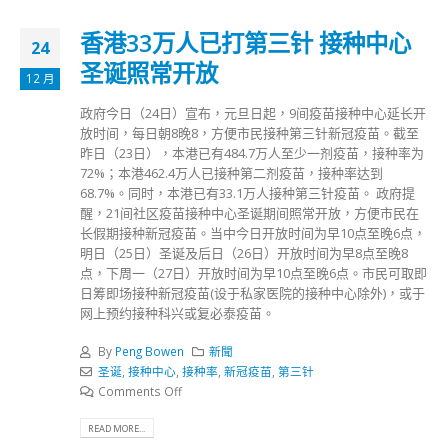
香港33万人已打第三针 接种中心
24
圣诞照常开放
12 月
政府今日（24日）宣布，元旦日起，9间疫苗接种中心延长开
放时间，每日朝8晚8，方便市民接种第三针新冠疫苗。截至
昨日（23日），本港已有484.7万人至少一剂疫苗，接种率为
72%；本港462.4万人已接种第二剂疫苗，接种率达到
68.7%。同时，本港已有33.1万人接种第三针疫苗。 政府提
醒，21间社区疫苗接种中心圣诞期间照常开放，方便市民在
长假期接种新冠疫苗。当中今日开放时间为早10点至晚6点，
明日（25日）圣诞及后日（26日）开放时间为早8点至晚8
点，下周一（27日）开放时间为早10点至晚6点。市民可取即
日筹即场接种新冠疫苗(设于私家医院的接种中心除外)，或于
网上预约接种科兴或复必泰疫苗。
By
Peng Bowen
新聞
圣诞
,
接种中心
,
接种率
,
新冠疫苗
,
第三针
Comments Off
READ MORE...