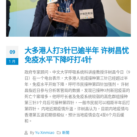
大多港人打3针已逾半年 许树昌忧
09
免疫水平下降吁打4针
1 月
政府专家顾问、中文大学呼吸系统科讲座教授许树昌今日（9
日）在一个电台表示，大多港人完成接种第三针已经超过半
年，免疫水平开始下降，呼吁市民接种第四针加强剂。 许树
昌指近日参与分析医管局的数据，发现已接种3剂新冠疫苗的
死亡个案增多。他呼吁长者及免疫系统较弱的高危群组接种
第三针3个月后可接种第四针，一般市民就可以相距半年后打
第四针。 内地近期疫情升温，许树昌认为，目前内地疫情与
香港第五波初期很相似，预计当地疫情会在4至6个月后缓
和。
By
Yu Xinmiao
新聞