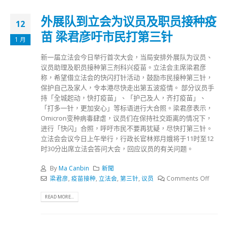
外展队到立会为议员及职员接种疫
12
苗 梁君彦吁市民打第三针
1 月
新一届立法会今日举行首次大会，当局安排外展队为议员、
议员助理及职员接种第三剂科兴疫苗。立法会主席梁君彦
称，希望借立法会的快闪打针活动，鼓励市民接种第三针，
保护自己及家人，令本港尽快走出第五波疫情。 部分议员手
持「全城起动，快打疫苗」、「护己及人，齐打疫苗」、
「打多一针，更加安心」等标语进行大合照。梁君彦表示，
Omicron变种病毒肆虐，议员们在保持社交距离的情况下，
进行「快闪」合照，呼吁市民不要再犹疑，尽快打第三针。
立法会会议今日上午举行，行政长官林郑月娥将于11时至12
时30分出席立法会答问大会，回应议员的有关问题。
By
Ma Canbin
新聞
梁君彦
,
疫苗接种
,
立法会
,
第三针
,
议员
Comments Off
READ MORE...