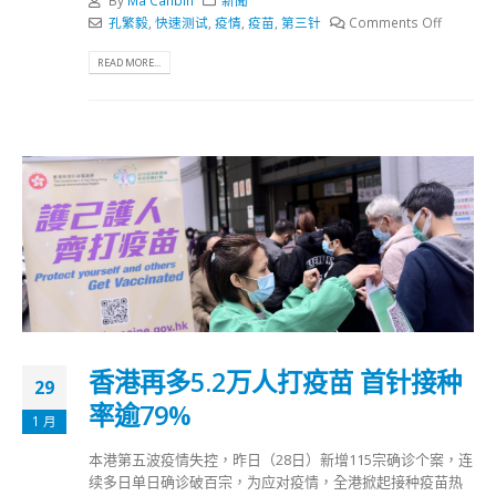
孔繁毅
,
快速测试
,
疫情
,
疫苗
,
第三针
Comments Off
READ MORE...
香港再多5.2万人打疫苗 首针接种
29
率逾79%
1 月
本港第五波疫情失控，昨日（28日）新增115宗确诊个案，连
续多日单日确诊破百宗，为应对疫情，全港掀起接种疫苗热