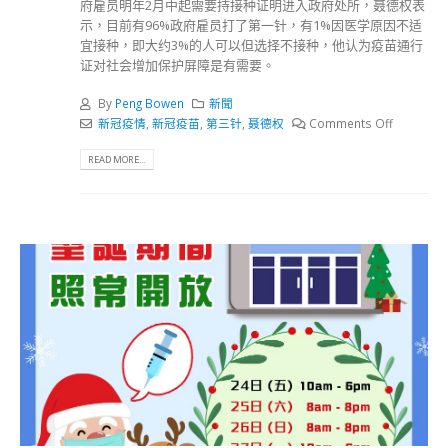
府雇员明年2月中起需要持接种证明进入政府处所，聂德权表
示，目前有96%政府雇员打了第一针，有1%因医学原因不适
宜接种，即大约3%的人可以但选择不接种，他认为疫苗通行
证对社会增加保护屏障是有需要。
By
Peng Bowen
新聞
新冠疫情
,
新冠疫苗
,
第三针
,
聂德权
Comments Off
READ MORE...