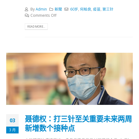
By
Admin
新聞
60岁
,
何柏良
,
疫苗
,
第三针
Comments Off
READ MORE...
聂德权：打三针至关重要未来两周
03
新增数个接种点
3 月