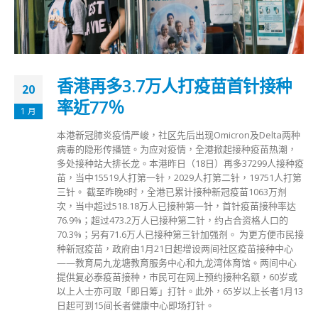
香港再多3.7万人打疫苗首针接种
20
率近77％
1 月
本港新冠肺炎疫情严峻，社区先后出现Omicron及Delta两种
病毒的隐形传播链。为应对疫情，全港掀起接种疫苗热潮，
多处接种站大排长龙。本港昨日（18日）再多37299人接种疫
苗，当中15519人打第一针，2029人打第二针，19751人打第
三针。 截至昨晚8时，全港已累计接种新冠疫苗1063万剂
次，当中超过518.18万人已接种第一针，首针疫苗接种率达
76.9%；超过473.2万人已接种第二针，约占合资格人口的
70.3%；另有71.6万人已接种第三针加强剂。 为更方便市民接
种新冠疫苗，政府由1月21日起增设两间社区疫苗接种中心
——教育局九龙塘教育服务中心和九龙湾体育馆。两间中心
提供复必泰疫苗接种，市民可在网上预约接种名额，60岁或
以上人士亦可取「即日筹」打针。此外，65岁以上长者1月13
日起可到15间长者健康中心即场打针。