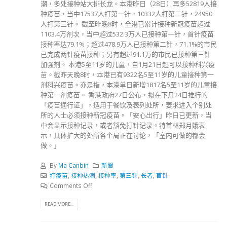
潮，多处接种站大排长龙。本港昨日（28日）再多52819人接
种疫苗，当中17537人打第一针，10332人打第二针，24950
人打第三针。 截至昨晚8时，全港已累计接种新冠疫苗超过
1103.4万剂次，当中超过532.3万人已接种第一针，首针疫苗
接种率达79.1%；超过478.9万人已接种第二针，71.1%的市民
已完成两针疫苗接种；另有超过91.1万的市民已接种第三针
加强剂。 本港5至11岁的儿童，自1月21日起可以接种科兴疫
苗。截昨天晚8时，本港已有9322名5至11岁的儿童接种第一
剂科兴疫苗。亦是指，本港单日新增1817名5至11岁的儿童接
种第一剂疫苗。 香港政府27日公布，拟在下月24日推行的
「疫苗通行证」，适用于餐饮及表列处所，要求进入个别处
所的人士必须接种新冠疫苗。「安心出行」昨日已更新，当
中会显示接种记录，或者豁免打针记录。特首林郑月娥表
示，具体扩大的处所各个局正在讨论，「室内可做的都会
做。」
By
Ma Canbin
新聞
打疫苗
,
接种热潮
,
接种率
,
第三针
,
长者
,
首针
Comments Off
READ MORE...