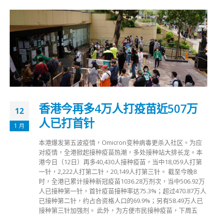
香港今再多4万人打疫苗近507万
12
人已打首针
1 月
本港爆发第五波疫情，Omicron变种病毒更杀入社区。为应
对疫情，全港掀起接种疫苗热潮，多处接种站大排长龙。本
港今日（12日）再多40,430人接种疫苗，当中18,059人打第
一针，2,222人打第二针，20,149人打第三针。 截至今晚8
时，全港已累计接种新冠疫苗1036.28万剂次，当中506.92万
人已接种第一针，首针疫苗接种率达75.3%；超过470.87万人
已接种第二针，约占合资格人口的69.9%；另有58.49万人已
接种第三针加强剂。 此外，为方便市民接种疫苗，下周五