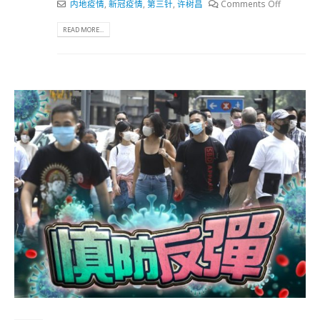
内地疫情
,
新冠疫情
,
第三针
,
许树昌
Comments Off
READ MORE...