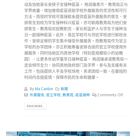
动及协助家长安排子女接种疫苗。 杨润雄表示，教育局正与
学界商量，增加使用疫苗资助学校外展服务的灵活性和可行
方法。而现时学校可直接联系提供疫苗外展服务的医生，安
排医生到校为学生接种科兴疫苗，亦可联络教育局为他们安
排医生，教育局欢迎教职员、家长和监护人与学生于接种当
日一起接种疫苗。此外，各区学校可与邻近学校进行联校合
作，安排足够的学生集中接受外展服务。而教育局作为官立
学校的办学团体，亦正积极筹备安排合适的官立学校使用外
展服务，同时协助区内其他学校（特别是规模较小的幼稚
园），让更多年幼学童早日接种疫苗。 杨润雄承诺教育局一
定会倾尽全力，协同其他政府部门及学界，参与及支援有关
工作，包括提供人手及学校场地，务求团结一致，在最短的
时间内击退疫情，保障市民的生命和健康。
By
Ma Canbin
新聞
外展服务
,
官立学校
,
教育局
,
疫苗接种
Comments Off
READ MORE...