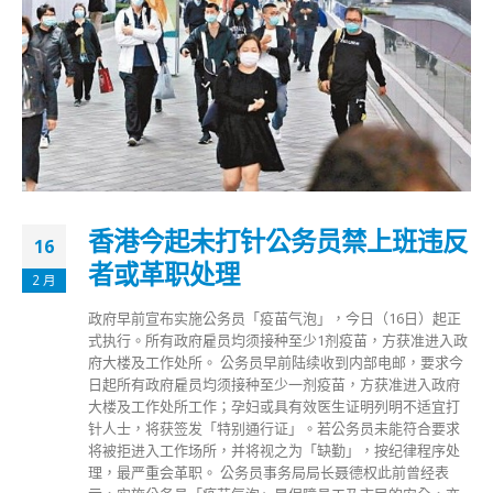
香港今起未打针公务员禁上班违反
16
者或革职处理
2 月
政府早前宣布实施公务员「疫苗气泡」，今日（16日）起正
式执行。所有政府雇员均须接种至少1剂疫苗，方获准进入政
府大楼及工作处所。 公务员早前陆续收到内部电邮，要求今
日起所有政府雇员均须接种至少一剂疫苗，方获准进入政府
大楼及工作处所工作；孕妇或具有效医生证明列明不适宜打
针人士，将获签发「特别通行证」。若公务员未能符合要求
将被拒进入工作场所，并将视之为「缺勤」，按纪律程序处
理，最严重会革职。 公务员事务局局长聂德权此前曾经表