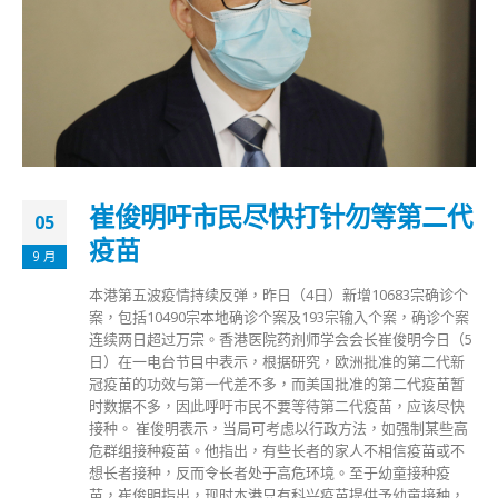
崔俊明吁市民尽快打针勿等第二代
05
疫苗
9 月
本港第五波疫情持续反弹，昨日（4日）新增10683宗确诊个
案，包括10490宗本地确诊个案及193宗输入个案，确诊个案
连续两日超过万宗。香港医院药剂师学会会长崔俊明今日（5
日）在一电台节目中表示，根据研究，欧洲批准的第二代新
冠疫苗的功效与第一代差不多，而美国批准的第二代疫苗暂
时数据不多，因此呼吁市民不要等待第二代疫苗，应该尽快
接种。 崔俊明表示，当局可考虑以行政方法，如强制某些高
危群组接种疫苗。他指出，有些长者的家人不相信疫苗或不
想长者接种，反而令长者处于高危环境。至于幼童接种疫
苗，崔俊明指出，现时本港只有科兴疫苗提供予幼童接种，