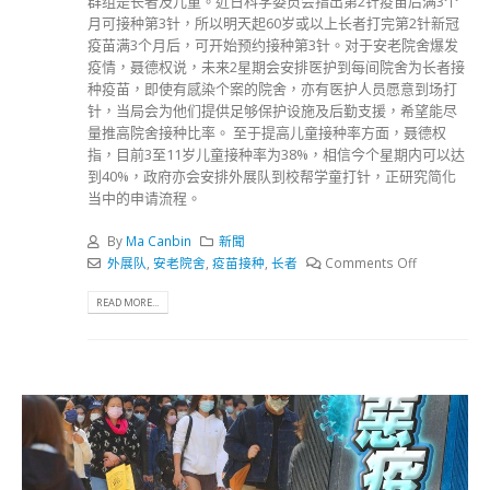
群组是长者及儿童。近日科学委员会指出第2针疫苗后满3个
月可接种第3针，所以明天起60岁或以上长者打完第2针新冠
疫苗满3个月后，可开始预约接种第3针。对于安老院舍爆发
疫情，聂德权说，未来2星期会安排医护到每间院舍为长者接
种疫苗，即使有感染个案的院舍，亦有医护人员愿意到场打
针，当局会为他们提供足够保护设施及后勤支援，希望能尽
量推高院舍接种比率。 至于提高儿童接种率方面，聂德权
指，目前3至11岁儿童接种率为38%，相信今个星期内可以达
到40%，政府亦会安排外展队到校帮学童打针，正研究简化
当中的申请流程。
By
Ma Canbin
新聞
外展队
,
安老院舍
,
疫苗接种
,
长者
Comments Off
READ MORE...