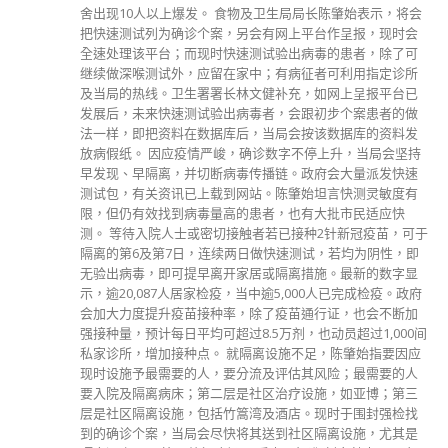
舍出现10人以上爆发。 食物及卫生局局长陈肇始表示，将会
把快速测试列为确诊个案，另会有网上平台作呈报，现时会
全速处理该平台；而现时快速测试验出病毒的患者，除了可
继续做深喉测试外，应留在家中；有病征者可利用指定诊所
及当局的热线。卫生署署长林文健补充，如网上呈报平台已
发展后，未来快速测试验出病毒者，会跟初步个案患者的做
法一样，即把资料在数据库后，当局会按该数据库的资料发
放病假纸。 因应疫情严峻，确诊数字不停上升，当局会坚持
早发现、早隔离，并切断病毒传播链。政府会大量派发快速
测试包，有关资讯已上载到网站。陈肇始坦言快测灵敏度有
限，但仍有效找到病毒量高的患者，也有大批市民适应快
测。 等待入院人士或密切接触者若已接种2针新冠疫苗，可于
隔离的第6及第7日，连续两日做快速测试，若均为阴性，即
无验出病毒，即可提早离开家居或隔离措施。最新的数字显
示，逾20,087人居家检疫，当中逾5,000人已完成检疫。政府
会加大力度提升疫苗接种率，除了疫苗通行证，也会不断加
强接种量，预计每日平均可超过8.5万剂，也动员超过1,000间
私家诊所，增加接种点。 就隔离设施不足，陈肇始指要因应
现时设施予最需要的人，要分流及评估其风险；最需要的人
要入院及隔离病床；第二层是社区治疗设施，如亚博；第三
层是社区隔离设施，包括竹篙湾及酒店。现时于围封强检找
到的确诊个案，当局会尽快将其送到社区隔离设施，尤其是