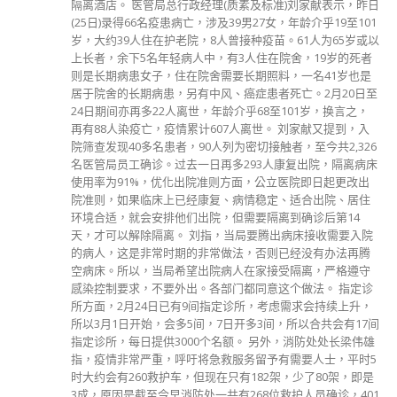
隔离酒店。 医管局总行政经理(质素及标准)刘家献表示，昨日
(25日)录得66名疫患病亡，涉及39男27女，年龄介乎19至101
岁，大约39人住在护老院，8人曾接种疫苗。61人为65岁或以
上长者，余下5名年轻病人中，有3人住在院舍，19岁的死者
则是长期病患女子，住在院舍需要长期照料，一名41岁也是
居于院舍的长期病患，另有中风、癌症患者死亡。2月20日至
24日期间亦再多22人离世，年龄介乎68至101岁，换言之，
再有88人染疫亡，疫情累计607人离世。 刘家献又提到，入
院筛查发现40多名患者，90人列为密切接触者，至今共2,326
名医管局员工确诊。过去一日再多293人康复出院，隔离病床
使用率为91%，优化出院准则方面，公立医院即日起更改出
院准则，如果临床上已经康复、病情稳定、适合出院、居住
环境合适，就会安排他们出院，但需要隔离到确诊后第14
天，才可以解除隔离。 刘指，当局要腾出病床接收需要入院
的病人，这是非常时期的非常做法，否则已经没有办法再腾
空病床。所以，当局希望出院病人在家接受隔离，严格遵守
感染控制要求，不要外出。各部门都同意这个做法。 指定诊
所方面，2月24日已有9间指定诊所，考虑需求会持续上升，
所以3月1日开始，会多5间，7日开多3间，所以合共会有17间
指定诊所，每日提供3000个名额。 另外，消防处处长梁伟雄
指，疫情非常严重，呼吁将急救服务留予有需要人士，平时5
时大约会有260救护车，但现在只有182架，少了80架，即是
3成，原因是截至今早消防处一共有268位救护人员确诊，401