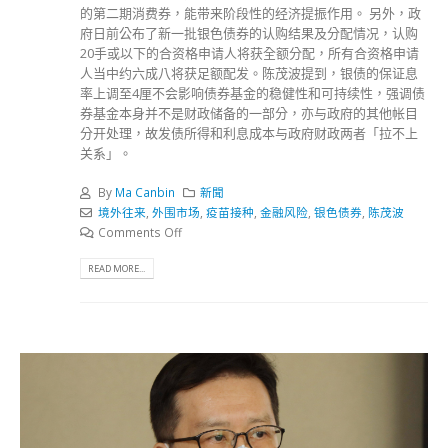
的第二期消费券，能带来阶段性的经济提振作用。 另外，政
府日前公布了新一批银色债券的认购结果及分配情况，认购
20手或以下的合资格申请人将获全额分配，所有合资格申请
人当中约六成八将获足额配发。陈茂波提到，银债的保证息
率上调至4厘不会影响债券基金的稳健性和可持续性，强调债
券基金本身并不是财政储备的一部分，亦与政府的其他帐目
分开处理，故发债所得和利息成本与政府财政两者「拉不上
关系」。
By
Ma Canbin
新聞
境外往来
,
外围市场
,
疫苗接种
,
金融风险
,
银色债券
,
陈茂波
Comments Off
READ MORE...