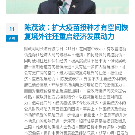
陈茂波：扩大疫苗接种才有空间恢
11
复境外往还重启经济发展动力
9 月
财政司司长陈茂波今日（11日）在网志中表示，有效管控疫
情是稳住经济大局的最根本。他指，如何能做到防控疫情，
同时便利往还和保住经济，极具挑战且不易平衡，但现届政
府一直朝着这方向稳慎推进。只有进一步扩大疫苗接种，才
会有更广阔的空间，最大程度恢复与境外的往还、稳住经
济、重启发展动力。 陈茂波表示，外国不少主要经济体的政
府已债台高筑，环球息率持续向上将增加它们的还债压力；
而面对能源价格高企及通胀加剧，一些政府选择向民众提供
补贴，或以其他方式控制物价，以缓减当地社会面对的压
力；但与此同时，经济疲弱却将令税收减少，这些经济体的
公共财政将陷入两面受压的困境。事实上，外围经济及金融
市场所承受的风险已进一步增加。 他指出，外围息率趋升对
本地息口的影响已进一步浮现，银行陆续调高按揭贷款锁息
上限，难免增加供楼人士负担。而近日楼市稍有调整、港股
市况偏弱，遏抑市民消费意欲及经济气氛，期望10月1日发放