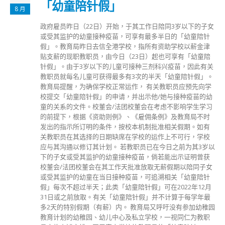
「幼童陪针假」
8 月
政府雇员昨日（22日）开始，于其工作日陪同3岁以下的子女
或受其监护的幼童接种疫苗，可享有最多半日的「幼童陪针
假」。教育局昨日去信全港学校，指所有资助学校以薪金津
贴支薪的现职教职员，由今日（23日）起也可享有「幼童陪
针假」。由于3岁以下的儿童可接种三剂科兴疫苗，因此有关
教职员就每名儿童可获得最多有3次的半天「幼童陪针假」。
教育局提醒，为确保学校正常运作， 有关教职员应预先向学
校提交「幼童陪针假」的申请，并出示他/她与接种疫苗的幼
童的关系的文件。校董会/法团校董会在考虑不影响学生学习
的前提下，根据《资助则例》、《雇佣条例》及教育局不时
发出的指示所订明的条件，按校本机制批准相关假期。如有
关教职员在其选择的日期缺席在学校的运作上不可行，学校
应与其沟通以修订其计划。 若教职员已在今日之前为其3岁以
下的子女或受其监护的幼童接种疫苗，倘若能出示证明曾获
校董会/法团校董会在其工作天批准放取无薪假期以陪同子女
或受其监护的幼童在当日接种疫苗，可追溯相关「幼童陪针
假」每次不超过半天；此类「幼童陪针假」可在2022年12月
31日或之前放取。有关「幼童陪针假」并不计算于每学年最
多2天的特别假期（有薪）内。 教育局又呼吁没有参加幼稚园
教育计划的幼稚园、幼儿中心及私立学校，一视同仁为教职