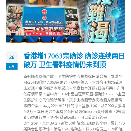
香港增17063宗确诊 确诊连续两日
26
破万 卫生署料疫情仍未到顶
2 月
新冠肺炎疫情严峻，卫生防护中心总监徐乐坚公布，本港今
日(26日)新增17,063宗确诊，6宗是输入，大部分于机场或酒
店发现，余下都是本地感染。个案数字连续2日破万宗，亦再
创疫情新高，当中有5,034个案由医管局直接确诊，2,236由卫
生防护中心的化验所确诊，其余由检测营办商检测为直接确
诊的个案。 本月22日至25日的每日呈报个案，从7,900宗激增
至2万。本日确诊个案有92%怀疑为Omicron变种病毒，8%调
查仍然进行中，1宗怀疑是Delta，可见最流行的是
Omicron，且是BA.2。新增50所院舍出现确诊个案，累计470
所院舍出现确诊，涉及1,943名院友，逾600名员工，70所院