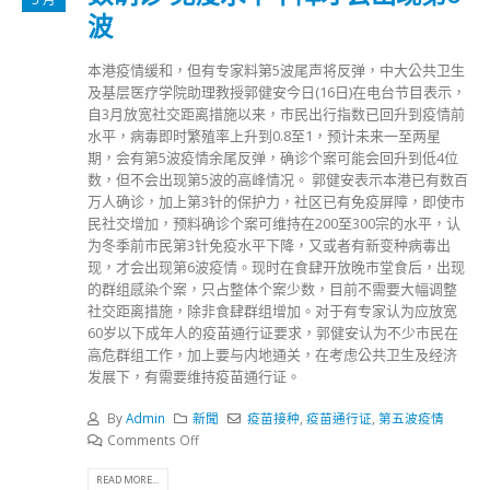
波
本港疫情缓和，但有专家料第5波尾声将反弹，中大公共卫生
及基层医疗学院助理教授郭健安今日(16日)在电台节目表示，
自3月放宽社交距离措施以来，市民出行指数已回升到疫情前
水平，病毒即时繁殖率上升到0.8至1，预计未来一至两星
期，会有第5波疫情余尾反弹，确诊个案可能会回升到低4位
数，但不会出现第5波的高峰情况。 郭健安表示本港已有数百
万人确诊，加上第3针的保护力，社区已有免疫屏障，即使市
民社交增加，预料确诊个案可维持在200至300宗的水平，认
为冬季前市民第3针免疫水平下降，又或者有新变种病毒出
现，才会出现第6波疫情。现时在食肆开放晚市堂食后，出现
的群组感染个案，只占整体个案少数，目前不需要大幅调整
社交距离措施，除非食肆群组增加。对于有专家认为应放宽
60岁以下成年人的疫苗通行证要求，郭健安认为不少市民在
高危群组工作，加上要与内地通关，在考虑公共卫生及经济
发展下，有需要维持疫苗通行证。
By
Admin
新聞
疫苗接种
,
疫苗通行证
,
第五波疫情
Comments Off
READ MORE...