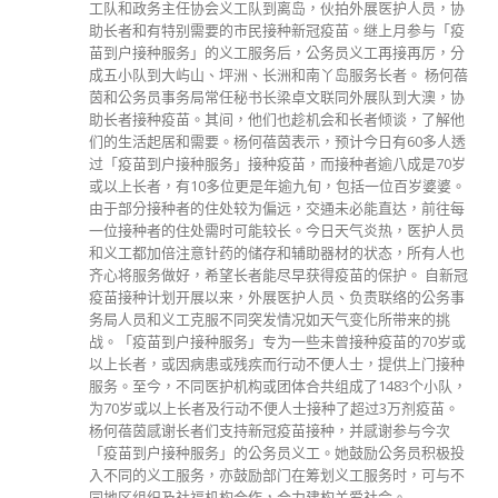
工队和政务主任协会义工队到离岛，伙拍外展医护人员，协
助长者和有特别需要的市民接种新冠疫苗。继上月参与「疫
苗到户接种服务」的义工服务后，公务员义工再接再厉，分
成五小队到大屿山、坪洲、长洲和南丫岛服务长者。 杨何蓓
茵和公务员事务局常任秘书长梁卓文联同外展队到大澳，协
助长者接种疫苗。其间，他们也趁机会和长者倾谈，了解他
们的生活起居和需要。杨何蓓茵表示，预计今日有60多人透
过「疫苗到户接种服务」接种疫苗，而接种者逾八成是70岁
或以上长者，有10多位更是年逾九旬，包括一位百岁婆婆。
由于部分接种者的住处较为偏远，交通未必能直达，前往每
一位接种者的住处需时可能较长。今日天气炎热，医护人员
和义工都加倍注意针药的储存和辅助器材的状态，所有人也
齐心将服务做好，希望长者能尽早获得疫苗的保护。 自新冠
疫苗接种计划开展以来，外展医护人员、负责联络的公务事
务局人员和义工克服不同突发情况如天气变化所带来的挑
战。「疫苗到户接种服务」专为一些未曾接种疫苗的70岁或
以上长者，或因病患或残疾而行动不便人士，提供上门接种
服务。至今，不同医护机构或团体合共组成了1483个小队，
为70岁或以上长者及行动不便人士接种了超过3万剂疫苗。
杨何蓓茵感谢长者们支持新冠疫苗接种，并感谢参与今次
「疫苗到户接种服务」的公务员义工。她鼓励公务员积极投
入不同的义工服务，亦鼓励部门在筹划义工服务时，可与不
同地区组织及社福机构合作，合力建构关爱社会。