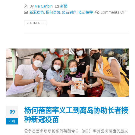
By
Ma Canbin
新聞
新冠疫情
,
杨何蓓茵
,
疫苗到户
,
疫苗接种
Comments Off
READ MORE...
杨何蓓茵率义工到离岛协助长者接
09
种新冠疫苗
7 月
公务员事务局局长杨何蓓茵今日（9日）率领公务员事务局义