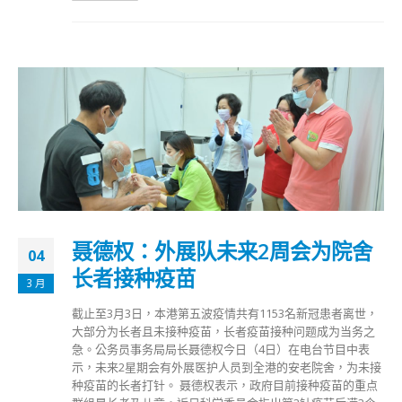
聂德权：外展队未来2周会为院舍
04
长者接种疫苗
3 月
截止至3月3日，本港第五波疫情共有1153名新冠患者离世，
大部分为长者且未接种疫苗，长者疫苗接种问题成为当务之
急。公务员事务局局长聂德权今日（4日）在电台节目中表
示，未来2星期会有外展医护人员到全港的安老院舍，为未接
种疫苗的长者打针。 聂德权表示，政府目前接种疫苗的重点