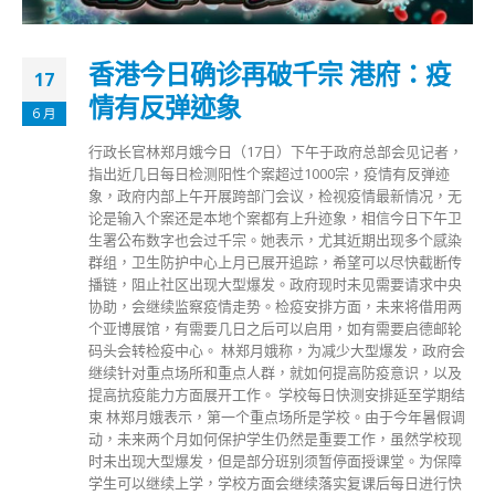
香港今日确诊再破千宗 港府：疫
17
情有反弹迹象
6 月
行政长官林郑月娥今日（17日）下午于政府总部会见记者，
指出近几日每日检测阳性个案超过1000宗，疫情有反弹迹
象，政府内部上午开展跨部门会议，检视疫情最新情况，无
论是输入个案还是本地个案都有上升迹象，相信今日下午卫
生署公布数字也会过千宗。她表示，尤其近期出现多个感染
群组，卫生防护中心上月已展开追踪，希望可以尽快截断传
播链，阻止社区出现大型爆发。政府现时未见需要请求中央
协助，会继续监察疫情走势。检疫安排方面，未来将借用两
个亚博展馆，有需要几日之后可以启用，如有需要启德邮轮
码头会转检疫中心。 林郑月娥称，为减少大型爆发，政府会
继续针对重点场所和重点人群，就如何提高防疫意识，以及
提高抗疫能力方面展开工作。 学校每日快测安排延至学期结
束 林郑月娥表示，第一个重点场所是学校。由于今年暑假调
动，未来两个月如何保护学生仍然是重要工作，虽然学校现
时未出现大型爆发，但是部分班别须暂停面授课堂。为保障
学生可以继续上学，学校方面会继续落实复课后每日进行快