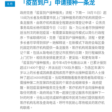
「疫苗到户」申请接种一条龙
8 月
政府完善「疫苗到户接种服务」流程，下周一（8月15日）起
13间为长者及有需要市民上门接种服务的医疗机构将提供一
条龙服务，由医疗机构直接全程跟进处理登记申请。 公务员
事务局局长杨何蓓茵今日（12日）指，为让长者尽快接种好
适当剂次的新冠疫苗，有需要采取新运作模式以简化行政程
序，节省联络时间，完善「疫苗到户接种服务」流程，使更
多长者尽早得到保护。她解释说，在新模式下政府会每区委
托固定的医疗机构提供一条龙服务，医疗机构将直接处理登
记个案，包括从致电给已登记市民预约日期，到行程编排及
上门打针，相信务安排能更灵活、更妥贴，和更有效率。
「疫苗到户接种服务」自今年4月中旬推出以来，已累计接到
超过31400个登记，并派出近1700队外展队，为各区年满70
岁以上的长者或因病患或残疾而不便外出接种疫苗的人士接
种了超过34300剂疫苗。当局预期随着服务使用者陆续增加，
需接种第二剂至第四剂疫苗的个案亦会相继增多。 政府提
醒，新冠疫苗接种服务完全免费，医疗机构不会向接种者收
取任何费用。政府将由下周一起按已登记服务市民接种下一
针的时序，分批以短讯或邮件通知市民将为他们提供服务的
医疗机构名称及查询电话，呼吁市民耐心等待相关的医疗机
构联络。