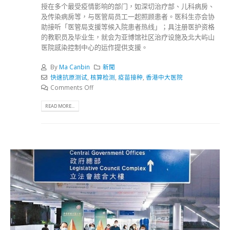
授在多个最受疫情影响的部门，如深切治疗部、儿科病房、
及传染病房等，与医管局员工一起照顾患者。医科生亦会协
助接听「医管局支援等候入院患者热线」；具注册医护资格
的教职员及毕业生，就会为亚博馆社区治疗设施及北大屿山
医院感染控制中心的运作提供支援。
By
Ma Canbin
新聞
快速抗原测试
,
核算检测
,
疫苗接种
,
香港中大医院
Comments Off
READ MORE...