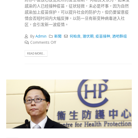
感染的人已经接种疫苗，征状轻微，未必是坏事，因为自然
感染加上疫苗保护，可以提升社会的防护力，但仍要留意疫
情会否短时间内大幅反弹，以防一旦有新变种病毒进入社
区，会引发新一波疫情。
By
Admin
新聞
何柏良
,
潜伏期
,
疫苗接种
,
酒吧群组
Comments Off
READ MORE...