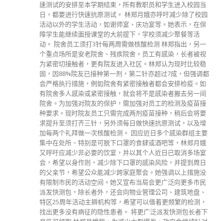
速测试的安排至本学期结束，所有教职员和学生进入校园当
日，都要进行快速抗原测试。 林郑月娥亦呼吁减少除了校园
活动以外的学生活动，如谢师宴、庆功宴等。她表示，在保
障学生能继续面授课堂的大前提下，学校须减少聚餐等活
动。 院舍员工须打3针每两周需做核酸检测 林郑指出，另一
个重点场所是安老院舍、残疾院舍。员工有感染，长者被视
为紧密切接触者，更有院友进入社区。林郑认为现时比较稳
固，因88%院友已接种第一剂，第二针亦超过7成，但强调都
会严格执行措施，例如院舍有紧密接触者都会安排检疫。如
有院舍多人感染或紧密接触，就会将不是感染者搬去另一间
院舍。为加强对院友的保护，需加强对员工的检测及疫苗接
种要求。现时院友员工只需完成两剂疫苗接种，稍后会将要
求提升至须打齐三针，另外须每日做快速抗原测试，以及增
加每两个礼拜做一次核酸检测。 因应近日多个感染群组主要
集中在处所、特别是可脱下口罩的食肆或酒吧等，林郑月娥
又呼吁应减少非必要的饮宴，并以其个人近日已取消多场宴
会，希望以身作则，减少除下口罩的感染风险，并提到周日
的父亲节，希望公众能减少跨家庭聚会。她强调以上措施没
有限制市民的活动空间。她又宣布当局会更广泛向更多市民
派发快测包，除长者外，还会向物业管理公司、建筑地盘、
特区25周年活动主辧机构等，希望可以借着更频繁的检测，
找出更多没有病征的隐性患者。 将更广泛派发快测包长者下