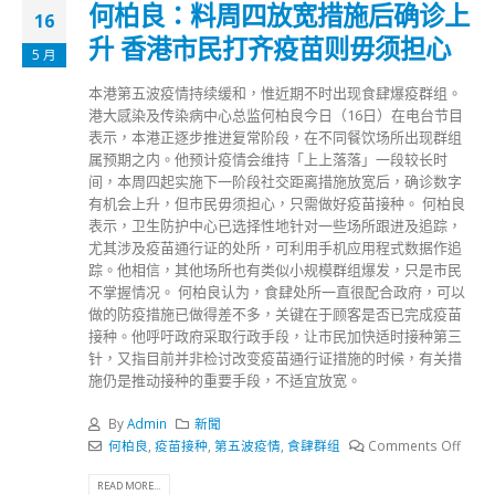
何柏良：料周四放宽措施后确诊上
16
升 香港市民打齐疫苗则毋须担心
5 月
本港第五波疫情持续缓和，惟近期不时出现食肆爆疫群组。
港大感染及传染病中心总监何柏良今日（16日）在电台节目
表示，本港正逐步推进复常阶段，在不同餐饮场所出现群组
属预期之内。他预计疫情会维持「上上落落」一段较长时
间，本周四起实施下一阶段社交距离措施放宽后，确诊数字
有机会上升，但市民毋须担心，只需做好疫苗接种。 何柏良
表示，卫生防护中心已选择性地针对一些场所跟进及追踪，
尤其涉及疫苗通行证的处所，可利用手机应用程式数据作追
踪。他相信，其他场所也有类似小规模群组爆发，只是市民
不掌握情况。 何柏良认为，食肆处所一直很配合政府，可以
做的防疫措施已做得差不多，关键在于顾客是否已完成疫苗
接种。他呼吁政府采取行政手段，让市民加快适时接种第三
针，又指目前并非检讨改变疫苗通行证措施的时候，有关措
施仍是推动接种的重要手段，不适宜放宽。
By
Admin
新聞
何柏良
,
疫苗接种
,
第五波疫情
,
食肆群组
Comments Off
READ MORE...