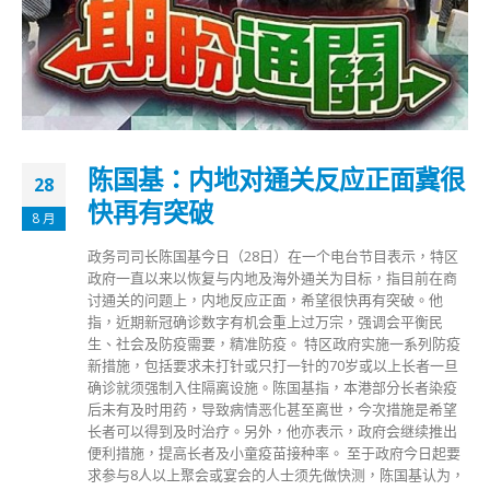
陈国基：内地对通关反应正面冀很
28
快再有突破
8 月
政务司司长陈国基今日（28日）在一个电台节目表示，特区
政府一直以来以恢复与内地及海外通关为目标，指目前在商
讨通关的问题上，内地反应正面，希望很快再有突破。他
指，近期新冠确诊数字有机会重上过万宗，强调会平衡民
生、社会及防疫需要，精准防疫。 特区政府实施一系列防疫
新措施，包括要求未打针或只打一针的70岁或以上长者一旦
确诊就须强制入住隔离设施。陈国基指，本港部分长者染疫
后未有及时用药，导致病情恶化甚至离世，今次措施是希望
长者可以得到及时治疗。另外，他亦表示，政府会继续推出
便利措施，提高长者及小童疫苗接种率。 至于政府今日起要
求参与8人以上聚会或宴会的人士须先做快测，陈国基认为，