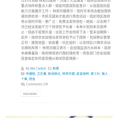
月仍可领取 林郑月娥称，为减少大型爆发，政府会继续针对
重点场所和重点人群，就如何提高防疫意识，以及提高抗疫
能力方面展开工作。 林郑月娥表示，现时许多场合都加强快
速抗原检测，市民无感染才能进行其他活动，因此特区政府
将从现时开始，更广泛、免费派发快测包。她指，过去两个
月已经派发逾千万个快测包予长者，本来计划到本月底停
止，但由于疫情升温，派发工作会持续下去，暂未设期限。
此外，政府亦会加强派发快测包予以下团体，包括物业管理
公司、建筑地盘、民政署、社区组织，以及特区25周年活动
主辧机构等。 林郑月娥又表示，会加强监测污水样本，若样
本病毒量高，政府继续进行围封强检等，而各部门亦会加强
巡查指定处所是否遵从相关防疫措施。
By
Ma Canbin
新聞
传播链
,
卫生署
,
新冠肺炎
,
林郑月娥
,
疫苗接种
,
第三针
,
输入
个案
,
院舍
Comments Off
READ MORE...