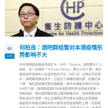
何柏良：酒吧群组暂对本港疫情形
01
势影响不大
6 月
中环酒吧感染群组持续扩大，中环「Zentral」酒吧累计27人
染疫，另一间酒吧「The Iron Fairies」累计32宗个案。港大
感染及传染病中心总监何柏良今日（6月1日）在电台节目表
示，酒吧爆发群组至今，已经过了病毒的潜伏期，如果仍有
个案，相信是顾客的密切接触者，观乎本港每日有约200至
300宗个案，酒吧群组暂时对本港疫情形势没有很大影响。
何柏良指，两间酒吧都有除口罩的跳舞活动，反映单靠自律
和执法并不足够。他认为酒吧业界亦要主动提出合规措施，
例如用手机程式确保处所人数符合防疫规例的上限，否则政
府亦不会放心放宽处所的营业限制。 何柏良又认为，如果受