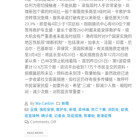
位列为密切接触者，不能执勤。 梁指现时人手非常紧张，处
理新冠个案的时间比一般个案需用多两至3倍时间，令救护车
流转情况急降，服务承诺打破有史以来新低，最低那天只有
23.3%，即是每4宗少于1宗达标。刚刚通讯中心有650位个案
等待救护车支援，最长个案等26小时都未能安排救护车，很
大机会有严重患者未能及时送院。 港府现时对9个国家实施的
地区性航班“熔断机制”，包括澳洲、加拿大、法国、印度、尼
泊尔、巴基斯坦、菲律宾、英国和美国。有关措施原定维持
至3月4日，将延长至4月20日。相关措施自去年12月20日收
紧以来，已48次禁止航线着陆。 直到昨日(25日)，第5波疫情
累计12.6万宗个案，资讯平台收到7.7万个市民呈交的资料。
规模属前所未见，预料尚未到顶。陈肇始指，虽然政府已进
一步收紧社交距离措施，但社区仍存有很多传播链，故呼吁
市民留家抗疫。如要外出，希望“三减”，即减少人数、缩短时
间、减少次数，对防疫非常重要。
By
Ma Canbin
新聞
呈报
,
强检安排
,
救护车
,
新增
,
梁伟雄
,
死亡个案
,
消防处
,
疫情
,
疫苗接种
,
确诊者
,
记者会
,
防疫措施
,
陈肇始
,
香港疫情
Comments Off
READ MORE...