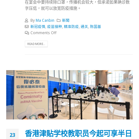
在宴会中要持续除口罩，传播机会较大，但承诺如果确诊数
字压低，就可以放宽防疫措施。
By
Ma Canbin
新聞
新冠疫情
,
疫苗接种
,
精准防疫
,
通关
,
陈国基
Comments Off
READ MORE...
香港津贴学校教职员今起可享半日
23