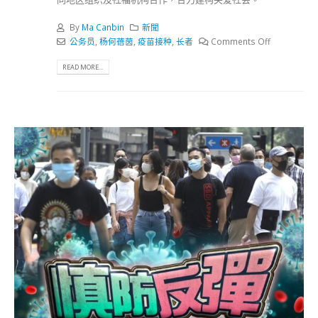
By
Ma Canbin
新聞
公务员
,
杨何蓓茵
,
疫苗接种
,
长者
Comments Off
READ MORE...