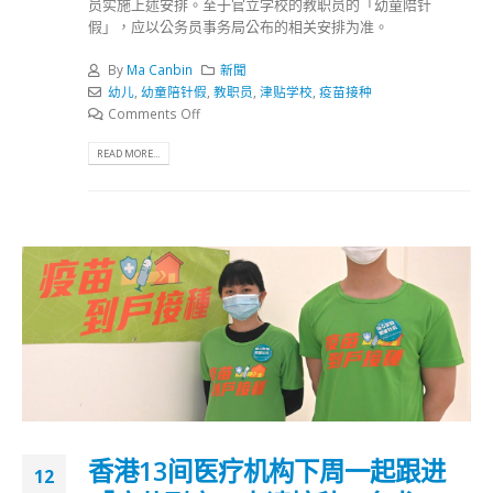
员实施上述安排。至于官立学校的教职员的「幼童陪针
假」，应以公务员事务局公布的相关安排为准。
By
Ma Canbin
新聞
幼儿
,
幼童陪针假
,
教职员
,
津贴学校
,
疫苗接种
Comments Off
READ MORE...
香港13间医疗机构下周一起跟进
12